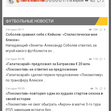
Лента новостей
18 Апреля
922
2
0 / 0
ФУТБОЛЬНЫЕ НОВОСТИ
Сегодня 09:11
104
8
Соболев сравнил себя с Кейном: «Стилистически мне
близок»
Нападающий «Зенита» Александр Соболев ответил, за
игрой какого футболиста он ...
Сегодня 09:08
118
1
«Галатасарай» предложил за Батракова € 20 млн.
«Локомотив» не ответил на предложение
«Галатасарай» сделал первое предложение «Локомотиву»
по трансферу Алексея ...
Сегодня 09:03
76
0
«Локомотив» повторил один из худших стартов сезона в
своей истории
«Локомотив» не смог обыграть «Акрон» в матче 3-го тура
РПЛ, завершив встречу без ...