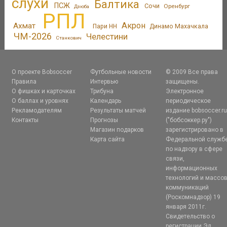
слухи
Балтика
ПСЖ
Сочи
Оренбург
Дзюба
РПЛ
Акрон
Ахмат
Пари НН
Динамо Махачкала
ЧМ-2026
Челестини
Станкович
О проекте Bobsoccer
Футбольные новости
© 2009 Все права
Правила
Интервью
защищены.
О фишках и карточках
Трибуна
Электронное
О баллах и уровнях
Календарь
периодическое
Рекламодателям
Результаты матчей
издание bobsoccer.r
Контакты
Прогнозы
("бобсоккер.ру")
Магазин подарков
зарегистрировано в
Карта сайта
Федеральной служб
по надзору в сфере
связи,
информационных
технологий и массо
коммуникаций
(Роскомнадзор) 19
января 2011г.
Свидетельство о
регистрации Эл