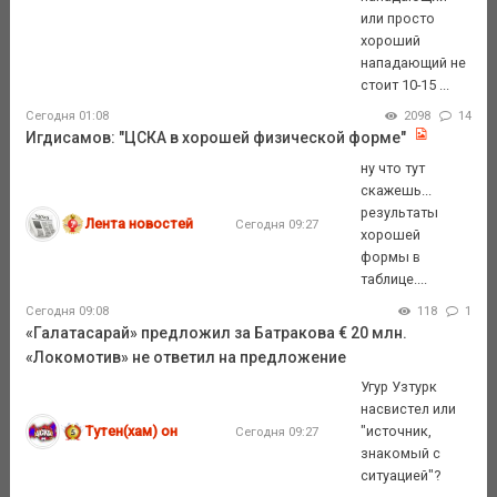
или просто
хороший
нападающий не
стоит 10-15 ...
Сегодня 01:08
2098
14
Игдисамов: "ЦСКА в хорошей физической форме"
ну что тут
скажешь...
результаты
Лента новостей
Сегодня 09:27
хорошей
формы в
таблице....
Сегодня 09:08
118
1
«Галатасарай» предложил за Батракова € 20 млн.
«Локомотив» не ответил на предложение
Угур Узтурк
насвистел или
Тутен(хам) он
"источник,
Сегодня 09:27
знакомый с
ситуацией"?