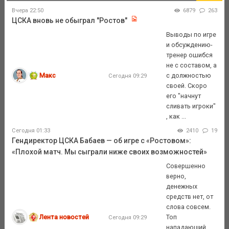
Вчера 22:50
6879
263
ЦСКА вновь не обыграл "Ростов"
Выводы по игре
и обсуждению-
тренер ошибся
не с составом, а
Макс
с должностью
Сегодня 09:29
своей. Скоро
его "начнут
сливать игроки"
, как ...
Сегодня 01:33
2410
19
Гендиректор ЦСКА Бабаев — об игре с «Ростовом»:
«Плохой матч. Мы сыграли ниже своих возможностей»
Совершенно
верно,
денежных
средств нет, от
слова совсем.
Лента новостей
Топ
Сегодня 09:29
нападающий