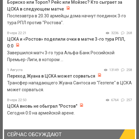
Бориско или Тороп? Рейс или Мойзес? Кто сыграет за
ЦСКА в следующем матче
Послезавтра в 20.30 армейцы дома начнут поединок 3-го
тура РПЛ против "Ростова".
Вчера 22:21
3236
268
ЦСКА и «Ростов» поделили очки в матче 3-го тура РПЛ,
0:0
Завершился матч 3-го тура Альфа-Банк Российской
Премьер-Лиги, в котором ...
1 Августа
13149
258
Переход Жуана в ЦСКА может сорваться
Трансфер нападающего Жуана Сантоса из "Гезтепе" в ЦСКА
может сорваться.
Вчера 22:50
6764
257
ЦСКА вновь не обыграл "Ростов"
Сегодня 0:0 на армейской арене.
СЕЙЧАС ОБСУЖДАЮТ