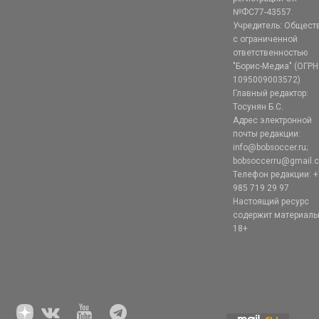
№ФС77-43557.
Учредитель: Общест
с ограниченной
ответственностью
"Борис-Медиа" (ОГРН
1095009003572)
Главный редактор:
Тосунян Б.С.
Адрес электронной
почты редакции:
info@bobsoccer.ru;
bobsoccerru@gmail.
Телефон редакции: +
985 719 29 97
Настоящий ресурс
содержит материал
18+