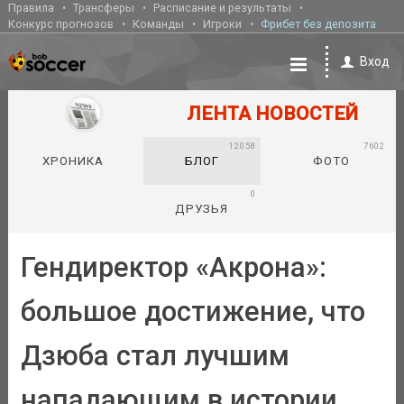
Правила
Трансферы
Расписание и результаты
Конкурс прогнозов
Команды
Игроки
Фрибет без депозита
Вход
ЛЕНТА НОВОСТЕЙ
12058
7602
ХРОНИКА
БЛОГ
ФОТО
0
ДРУЗЬЯ
Гендиректор «Акрона»:
большое достижение, что
Дзюба стал лучшим
нападающим в истории