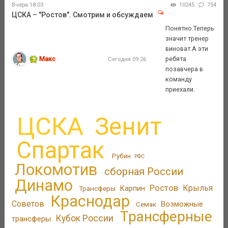
Вчера 18:03
10245
754
ЦСКА – "Ростов". Смотрим и обсуждаем
Понятно.Теперь
значит тренер
виноват.А эти
Макс
ребята
Сегодня 09:26
позавчера в
команду
приехали.
ЦСКА
Зенит
Спартак
Рубин
РФС
Локомотив
сборная России
Динамо
Ростов
Крылья
Трансферы
Карпин
Краснодар
Советов
Возможные
Семак
Трансферные
Кубок России
трансферы