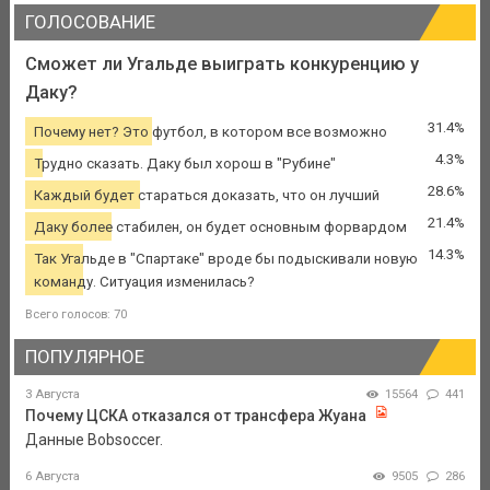
ГОЛОСОВАНИЕ
Сможет ли Угальде выиграть конкуренцию у
Даку?
31.4%
Почему нет? Это футбол, в котором все возможно
4.3%
Трудно сказать. Даку был хорош в "Рубине"
28.6%
Каждый будет стараться доказать, что он лучший
21.4%
Даку более стабилен, он будет основным форвардом
14.3%
Так Угальде в "Спартаке" вроде бы подыскивали новую
команду. Ситуация изменилась?
Всего голосов: 70
ПОПУЛЯРНОЕ
3 Августа
15564
441
Почему ЦСКА отказался от трансфера Жуана
Данные Bobsoccer.
6 Августа
9505
286