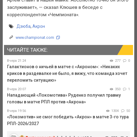
заслуживает», — сказал Клюшев в беседе с
корреспондентом «Чемпионата».
Дзюба
,
Акрон
www.championat.com
ЧИТАЙТЕ ТАКЖЕ:
Вчера 21:24
277
0
Галактионов о ничьей в матче с «Акроном»: «Никаких
криков в раздевалке не было, я вижу, что команда хочет
переломить ситуацию»
Вчера 20:07
350
1
Нападающий «Локомотива» Руденко получил травму
головы в матче РПЛ против «Акрона»
Вчера 19:56
1304
50
«Локомотив» не смог победить «Акрон» в матче 3-го тура
РПЛ-2026/2027