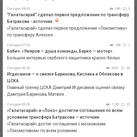
Сегодня 08:55
185
0
"Галатасарай" сделал первое предложение по трансферу
Батракова - источник
«Галатасарай» сделал первое предложение «Локомотиву»
по трансферу Алексея ...
Сегодня 07:55
188
1
Бабич: «Умяров — душа команды, Барко — мотор»
Большое интервью сербского защитника красно-белых
Сегодня 06:25
2561
30
Игдисамов — о связке Баринова, Кисляка и Облякова в
ЦСКА
Главный тренер ЦСКА Дмитрий Игдисамов оценил связку
Дмитрия Баринова, Матвея ...
Сегодня 05:05
1138
22
«Галатасарай» и «Локо» достигли соглашения по всем
условиям трансфера Батракова — источник
«Галатасарай» достиг соглашения с московским
«Локомотивом» по всем условиям ...