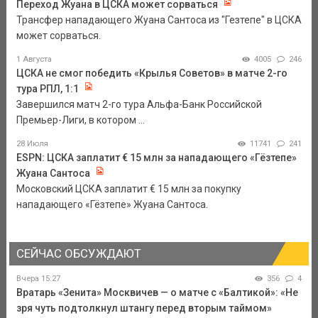
Переход Жуана в ЦСКА может сорваться
Трансфер нападающего Жуана Сантоса из "Гезтепе" в ЦСКА
может сорваться.
1 Августа
4005
246
ЦСКА не смог победить «Крылья Советов» в матче 2-го
тура РПЛ, 1:1
Завершился матч 2-го тура Альфа-Банк Российской
Премьер-Лиги, в котором ...
28 Июля
11741
241
ESPN: ЦСКА заплатит € 15 млн за нападающего «Гёзтепе»
Жуана Сантоса
Московский ЦСКА заплатит € 15 млн за покупку
нападающего «Гёзтепе» Жуана Сантоса.
СЕЙЧАС ОБСУЖДАЮТ
Вчера 15:27
356
4
Вратарь «Зенита» Москвичев — о матче с «Балтикой»: «Не
зря чуть подтолкнул штангу перед вторым таймом»