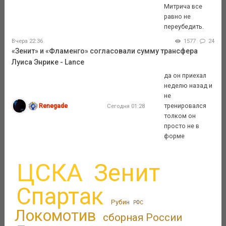
Митрича все
равно не
переубедить.
Вчера 22:36
1577
24
«Зенит» и «Фламенго» согласовали сумму трансфера
Луиса Энрике - Lance
да он приехал
неделю назад и
не
Renegade
тренировался
Сегодня 01:28
толком он
просто не в
форме
ЦСКА
Зенит
Спартак
Рубин
РФС
Локомотив
сборная России