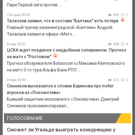
Пари Первой лиги против ...
Сегодня 00:03
459
1
Талалаев заявил, что в составе "Балтики" есть потери
Главный тренер калининградской «Балтики» Андрей
Талалаев заявил в эфире «Матч ...
Вчера 23:27
628
4
ЦСКА ждет поединок с неудобным соперником. Прогноз
на матч с "Ростовом"
Прогноз обозревателя Bobsoccer.ru Максима Квятковского
на матч 3-го тура Альфа-Банк РПЛ ...
Вчера 22:44
513
0
Сенников высказался о словах Баринова про побег
игроков из «Локомотива»
Бывший защитник московского «Локомотива» Дмитрий
Сенников прокомментировал ...
ГОЛОСОВАНИЕ
Сможет ли Угальде выиграть конкуренцию у