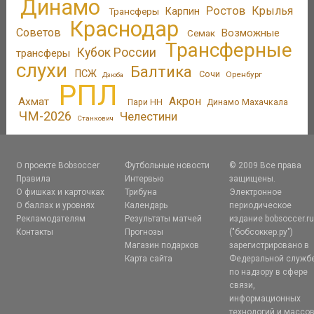
Динамо
Ростов
Крылья
Трансферы
Карпин
Краснодар
Советов
Возможные
Семак
Трансферные
Кубок России
трансферы
слухи
Балтика
ПСЖ
Сочи
Оренбург
Дзюба
РПЛ
Акрон
Ахмат
Пари НН
Динамо Махачкала
ЧМ-2026
Челестини
Станкович
О проекте Bobsoccer
Футбольные новости
© 2009 Все права
Правила
Интервью
защищены.
О фишках и карточках
Трибуна
Электронное
О баллах и уровнях
Календарь
периодическое
Рекламодателям
Результаты матчей
издание bobsoccer.r
Контакты
Прогнозы
("бобсоккер.ру")
Магазин подарков
зарегистрировано в
Карта сайта
Федеральной служб
по надзору в сфере
связи,
информационных
технологий и массо