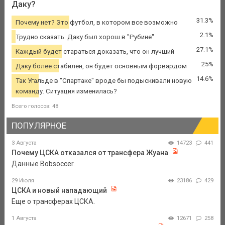
Даку?
31.3%
Почему нет? Это футбол, в котором все возможно
2.1%
Трудно сказать. Даку был хорош в "Рубине"
27.1%
Каждый будет стараться доказать, что он лучший
25%
Даку более стабилен, он будет основным форвардом
14.6%
Так Угальде в "Спартаке" вроде бы подыскивали новую
команду. Ситуация изменилась?
Всего голосов: 48
ПОПУЛЯРНОЕ
3 Августа
14723
441
Почему ЦСКА отказался от трансфера Жуана
Данные Bobsoccer.
29 Июля
23186
429
ЦСКА и новый нападающий
Еще о трансферах ЦСКА.
1 Августа
12671
258