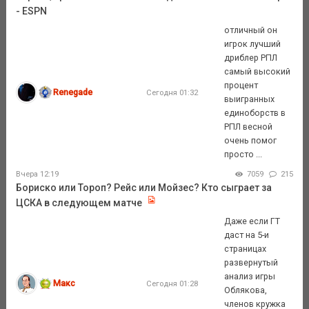
- ESPN
отличный он
игрок лучший
дриблер РПЛ
самый высокий
процент
Renegade
Сегодня 01:32
выигранных
единоборств в
РПЛ весной
очень помог
просто ...
Вчера 12:19
7059
215
Бориско или Тороп? Рейс или Мойзес? Кто сыграет за
ЦСКА в следующем матче
Даже если ГТ
даст на 5-и
страницах
развернутый
анализ игры
Макс
Сегодня 01:28
Облякова,
членов кружка