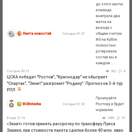
до этого матча
команда
выиграла два
матча на
выезде с
Лента новостей
общим счетом
Сегодня 01:37
8-0 на Кубок
полностью
ротировала
состав вы в
каждом ...
Сегодня 00:13
362
4
ЦСКА победит "Ростов", "Краснодар" не обыграет
"Спартак", "Зенит" разгромит "Родину". Прогноз на 3-й тур
РПЛ
Проиграйте
BOBstavka
Ростову и будет
Сегодня 01:32
нормалек
Вчера 21:16
1485
31
«Зенит» готов принять рассрочку по трансферу Луиса
Энрике, при стоимости пакета сделки более 40 млн. евро