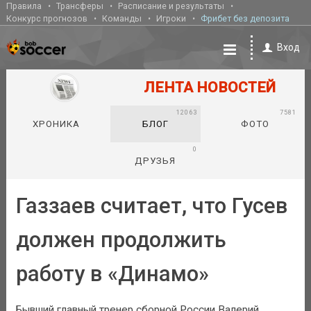
Правила
Трансферы
Расписание и результаты
Конкурс прогнозов
Команды
Игроки
Фрибет без депозита
Вход
ЛЕНТА НОВОСТЕЙ
12063
7581
ХРОНИКА
БЛОГ
ФОТО
0
ДРУЗЬЯ
Газзаев считает, что Гусев
должен продолжить
работу в «Динамо»
Бывший главный тренер сборной России Валерий