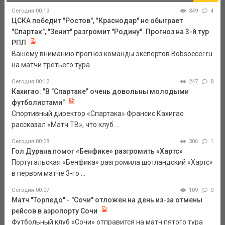
Сегодня 00:13
349
4
ЦСКА победит "Ростов", "Краснодар" не обыграет
"Спартак", "Зенит" разгромит "Родину". Прогноз на 3-й тур
РПЛ
Вашему вниманию прогноз команды экспертов Bobsoccer.ru
на матчи третьего тура ...
Сегодня 00:12
247
8
Кахигао: "В "Спартаке" очень довольны молодыми
футболистами"
Спортивный директор «Спартака» Франсис Кахигао
рассказал «Матч ТВ», что клуб ...
Сегодня 00:08
306
1
Гол Дурана помог «Бенфике» разгромить «Хартс»
Португальская «Бенфика» разгромила шотландский «Хартс»
в первом матче 3-го ...
Сегодня 00:07
109
0
Матч "Торпедо" - "Сочи" отложен на день из-за отмены
рейсов в аэропорту Сочи
Футбольный клуб «Сочи» отправится на матч пятого тура