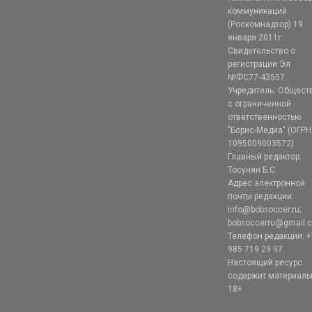
коммуникаций
(Роскомнадзор) 19
января 2011г.
Свидетельство о
регистрации Эл
№ФС77-43557.
Учредитель: Общест
с ограниченной
ответственностью
"Борис-Медиа" (ОГРН
1095009003572)
Главный редактор:
Тосунян Б.С.
Адрес электронной
почты редакции:
info@bobsoccer.ru;
bobsoccerru@gmail.
Телефон редакции: +
985 719 29 97
Настоящий ресурс
содержит материал
18+