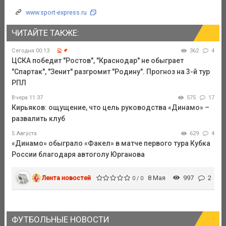
www.sport-express.ru
ЧИТАЙТЕ ТАКЖЕ:
Сегодня 00:13
362
4
ЦСКА победит "Ростов", "Краснодар" не обыграет
"Спартак", "Зенит" разгромит "Родину". Прогноз на 3-й тур
РПЛ
Вчера 11:37
575
17
Кирьяков: ощущение, что цель руководства «Динамо» –
развалить клуб
5 Августа
629
4
«Динамо» обыграло «Факел» в матче первого тура Кубка
России благодаря автоголу Юрганова
Лента новостей
8 Мая
997
2
0 / 0
ФУТБОЛЬНЫЕ НОВОСТИ