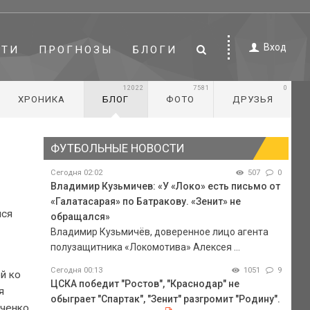
Вход
СТИ
ПРОГНОЗЫ
БЛОГИ
12022
7581
0
ХРОНИКА
БЛОГ
ФОТО
ДРУЗЬЯ
ФУТБОЛЬНЫЕ НОВОСТИ
Сегодня 02:02
507
0
Владимир Кузьмичев: «У «Локо» есть письмо от
«Галатасарая» по Батракову. «Зенит» не
лся
обращался»
Владимир Кузьмичёв, доверенное лицо агента
полузащитника «Локомотива» Алексея ...
Сегодня 00:13
1051
9
й ко
ЦСКА победит "Ростов", "Краснодар" не
я
обыграет "Спартак", "Зенит" разгромит "Родину".
иченко