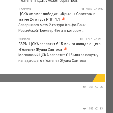
"Гезтепе" в ЦСКА может сорваться.
1 Августа
4015
246
ЦСКА не смог победить «Крылья Советов» в
матче 2-го тура РПЛ, 1:1
Завершился матч 2-го тура Альфа-Банк
Российской Премьер-Лиги, в котором ...
28 Июля
11767
241
ESPN: ЦСКА заплатит € 15 млн за нападающего
«Гёзтепе» Жуана Сантоса
Московский ЦСКА заплатит € 15 млн за покупку
нападающего «Гёзтепе» Жуана Сантоса.
1961
26
1185
13