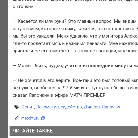
с «точки».
— Касается ли мяч руки? Это главный вопрос. Мы видим 
ощущениям, которые я вижу, кажется, что нет контакта. 
мы бы это увидели. Меня удивило, что у монитора Алекс
где‑то пролетает мяч, и назначил пенальти. Мне кажется
пристальнее его смотреть. Так как нет ротации, мне каж
—
Может быть, судья, учитывая последние минуты ма
— Не хочется в это верить. Все‑таки это был топовый ма
не нужна, особенно на 97‑й минуте. Тут нужно было точн
сказал Лапочкин в эфире МАТЧ ПРЕМЬЕР.
Зенит
,
Локомотив
,
судейство
,
Дивеев
,
Лапочкин
matchtv.ru
ЧИТАЙТЕ ТАКЖЕ: