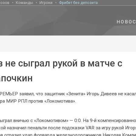
нозов
Команды
Игроки
Фрибет без депозита
НОВО
 не сыграл рукой в матче с
апочкин
ЕМЬЕР заявил, что защитник «Зенита» Игорь Дивеев не каса
ура МИР РПЛ против «Локомотива».
сыграл вничью с «Локомотивом» — 0:0. На 9‑й компенсированно
ой назначил пенальти после подсказки VAR за игру рукой Игор
мов отразил удар форварда железнодорожников Николая Комл