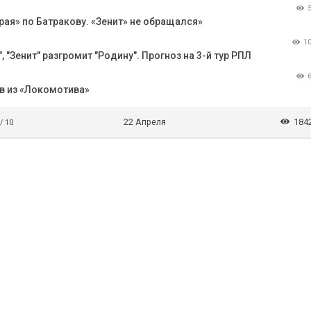
рая» по Батракову. «Зенит» не обращался»
1
 "Зенит" разгромит "Родину". Прогноз на 3-й тур РПЛ
ов из «Локомотива»
22 Апреля
184
 / 10