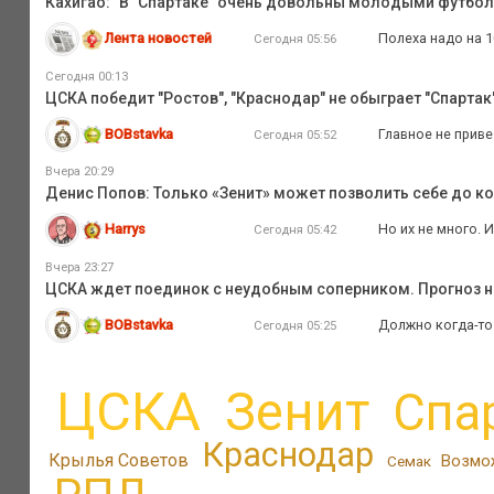
Кахигао: "В "Спартаке" очень довольны молодыми футбо
Лента новостей
Полеха надо на 1
Сегодня 05:56
Сегодня 00:13
ЦСКА победит "Ростов", "Краснодар" не обыграет "Спартак",
BOBstavka
Главное не приве
Сегодня 05:52
Вчера 20:29
Денис Попов: Только «Зенит» может позволить себе до к
Harrys
Но их не много. 
Сегодня 05:42
Вчера 23:27
ЦСКА ждет поединок с неудобным соперником. Прогноз на
BOBstavka
Должно когда-то 
Сегодня 05:25
ЦСКА
Зенит
Спа
Краснодар
Крылья Советов
Возмо
Семак