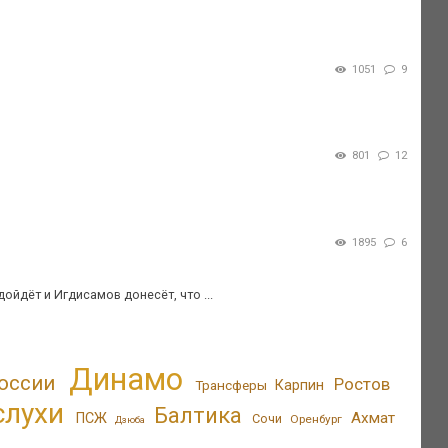
1051
9
801
12
1895
6
ойдёт и Игдисамов донесёт, что ...
Динамо
оссии
Ростов
Трансферы
Карпин
слухи
Балтика
Ахмат
ПСЖ
Сочи
Оренбург
Дзюба