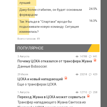
лучший
24.5%
Даку более стабилен, он будет основным
форвардом
16.3%
Так Угальде в "Спартаке" вроде бы
подыскивали новую команду. Ситуация
изменилась?
Всего голосов: 49
ПОПУЛЯРНОЕ
3 Августа
14788
441
Почему ЦСКА отказался от трансфера Жуана
Данные Bobsoccer.
29 Июля
23218
429
ЦСКА и новый нападающий
Еще о трансферах ЦСКА.
1 Августа
12710
258
Переход Жуана в ЦСКА может сорваться
Трансфер нападающего Жуана Сантоса из