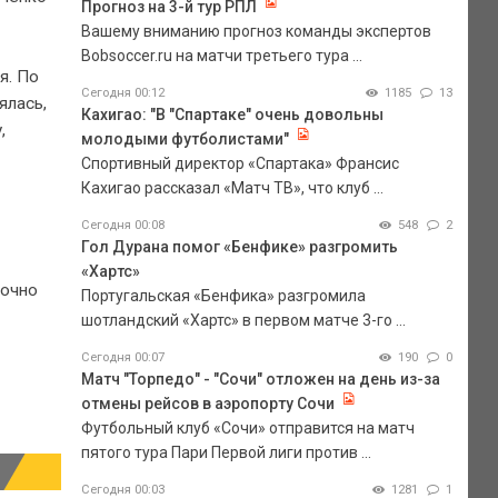
Прогноз на 3-й тур РПЛ
Вашему вниманию прогноз команды экспертов
Bobsoccer.ru на матчи третьего тура ...
я. По
Сегодня 00:12
1185
13
ялась,
Кахигао: "В "Спартаке" очень довольны
,
молодыми футболистами"
Спортивный директор «Спартака» Франсис
Кахигао рассказал «Матч ТВ», что клуб ...
Сегодня 00:08
548
2
Гол Дурана помог «Бенфике» разгромить
«Хартс»
точно
Португальская «Бенфика» разгромила
шотландский «Хартс» в первом матче 3-го ...
Сегодня 00:07
190
0
Матч "Торпедо" - "Сочи" отложен на день из-за
отмены рейсов в аэропорту Сочи
Футбольный клуб «Сочи» отправится на матч
пятого тура Пари Первой лиги против ...
Сегодня 00:03
1281
1