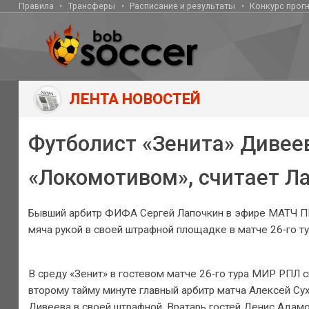
Правила
Трансферы
Расписание и результаты
Конкурс прог
ЛЕНТА НОВОСТЕЙ
Футболист «Зенита» Дивеев
«Локомотивом», считает Л
Бывший арбитр ФИФА Сергей Лапочкин в эфире МАТЧ ПР
мяча рукой в своей штрафной площадке в матче 26‑го т
В среду «Зенит» в гостевом матче 26‑го тура МИР РПЛ 
второму тайму минуте главный арбитр матча Алексей Сух
Дивеева в своей штрафной. Вратарь гостей Денис Ада