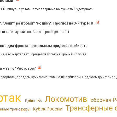
листами"
0-15 минут на уставшего соперника выпускать. Будет рвать
 "Зенит" разгромит "Родину". Прогноз на 3-й тур РПЛ
зти себе глупый гол. А атака разберётся. 2-1
онца два фронта - остальным придётся выбирать
И чем то жертвовать придется только в крайнем случае
 матч с "Ростовом"
прорвать, создаём кучу моментов, но не забиваем. Надеюсь до игроков д
ртак
Локомотив
сборная Р
Рубин
РФС
Трансферные 
Кубок России
жные трансферы