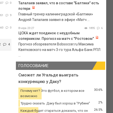
Талалаев заявил, что в составе "Балтики" есть
507
0
потери
Главный тренер калининградской «Балтики»
051
9
Андрей Талалаев заявил в эфире «Матч ...
660
0
Вчера 23:27
1895
6
ЦСКА ждет поединок с неудобным
соперником. Прогноз на матч с "Ростовом"
Прогноз обозревателя Bobsoccer.ru Максима
2
4
Квятковского на матч 3-го тура Альфа-Банк РПЛ
...
ГОЛОСОВАНИЕ
Сможет ли Угальде выиграть
конкуренцию у Даку?
30.6%
Почему нет? Это футбол, в котором все
возможно
2%
Трудно сказать. Даку был хорош в "Рубине"
26.5%
Каждый будет стараться доказать, что он