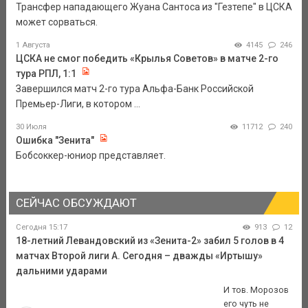
Трансфер нападающего Жуана Сантоса из "Гезтепе" в ЦСКА
может сорваться.
1 Августа
4145
246
ЦСКА не смог победить «Крылья Советов» в матче 2-го
тура РПЛ, 1:1
Завершился матч 2-го тура Альфа-Банк Российской
Премьер-Лиги, в котором ...
30 Июля
11712
240
Ошибка "Зенита"
Бобсоккер-юниор представляет.
СЕЙЧАС ОБСУЖДАЮТ
Сегодня 15:17
913
12
18-летний Левандовский из «Зенита-2» забил 5 голов в 4
матчах Второй лиги А. Сегодня – дважды «Иртышу»
дальними ударами
И тов. Морозов
его чуть не