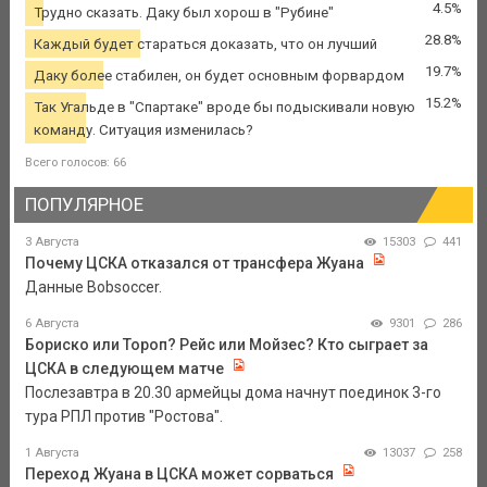
4.5%
Трудно сказать. Даку был хорош в "Рубине"
28.8%
Каждый будет стараться доказать, что он лучший
19.7%
Даку более стабилен, он будет основным форвардом
15.2%
Так Угальде в "Спартаке" вроде бы подыскивали новую
команду. Ситуация изменилась?
Всего голосов: 66
ПОПУЛЯРНОЕ
3 Августа
15303
441
Почему ЦСКА отказался от трансфера Жуана
Данные Bobsoccer.
6 Августа
9301
286
Бориско или Тороп? Рейс или Мойзес? Кто сыграет за
ЦСКА в следующем матче
Послезавтра в 20.30 армейцы дома начнут поединок 3-го
тура РПЛ против "Ростова".
1 Августа
13037
258
Переход Жуана в ЦСКА может сорваться