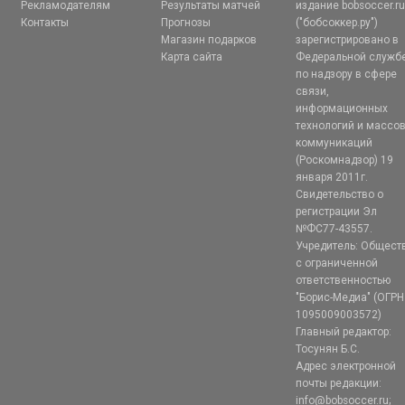
Рекламодателям
Результаты матчей
издание bobsoccer.r
Контакты
Прогнозы
("бобсоккер.ру")
Магазин подарков
зарегистрировано в
Карта сайта
Федеральной служб
по надзору в сфере
связи,
информационных
технологий и массо
коммуникаций
(Роскомнадзор) 19
января 2011г.
Свидетельство о
регистрации Эл
№ФС77-43557.
Учредитель: Общест
с ограниченной
ответственностью
"Борис-Медиа" (ОГРН
1095009003572)
Главный редактор:
Тосунян Б.С.
Адрес электронной
почты редакции:
info@bobsoccer.ru;