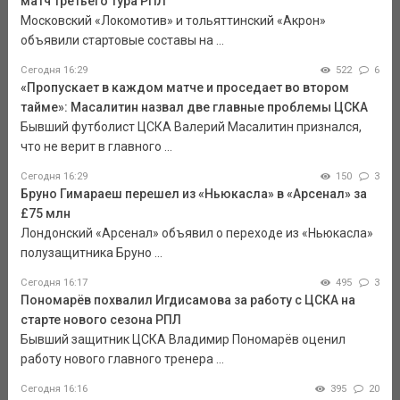
матч третьего тура РПЛ
Московский «Локомотив» и тольяттинский «Акрон»
объявили стартовые составы на ...
Сегодня 16:29
522
6
«Пропускает в каждом матче и проседает во втором
тайме»: Масалитин назвал две главные проблемы ЦСКА
Бывший футболист ЦСКА Валерий Масалитин признался,
что не верит в главного ...
Сегодня 16:29
150
3
Бруно Гимараеш перешел из «Ньюкасла» в «Арсенал» за
£75 млн
Лондонский «Арсенал» объявил о переходе из «Ньюкасла»
полузащитника Бруно ...
Сегодня 16:17
495
3
Пономарёв похвалил Игдисамова за работу с ЦСКА на
старте нового сезона РПЛ
Бывший защитник ЦСКА Владимир Пономарёв оценил
работу нового главного тренера ...
Сегодня 16:16
395
20