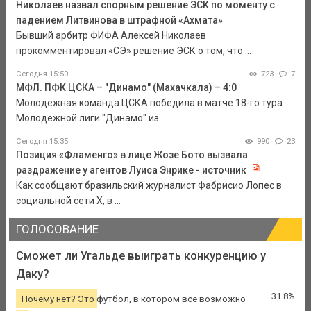
Николаев назвал спорным решение ЭСК по моменту с
падением Литвинова в штрафной «Ахмата»
Бывший арбитр ФИФА Алексей Николаев
прокомментировал «СЭ» решение ЭСК о том, что ...
Сегодня 15:50
723
7
МФЛ. ПФК ЦСКА – "Динамо" (Махачкала) – 4:0
Молодежная команда ЦСКА победила в матче 18-го тура
Молодежной лиги "Динамо" из ...
Сегодня 15:35
990
23
Позиция «Фламенго» в лице Жозе Бото вызвала
раздражение у агентов Луиса Энрике - источник
Как сообщают бразильский журналист Фабрисио Лопес в
социальной сети Х, в ...
ГОЛОСОВАНИЕ
Сможет ли Угальде выиграть конкуренцию у
Даку?
31.8%
Почему нет? Это футбол, в котором все возможно