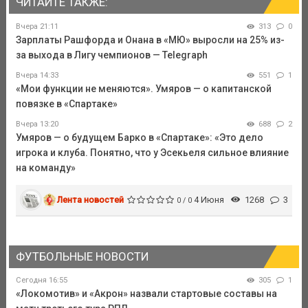
ЧИТАЙТЕ ТАКЖЕ:
Вчера 21:11
313
0
Зарплаты Рашфорда и Онана в «МЮ» выросли на 25% из-
за выхода в Лигу чемпионов — Telegraph
Вчера 14:33
551
1
«Мои функции не меняются». Умяров — о капитанской
повязке в «Спартаке»
Вчера 13:20
688
2
Умяров — о будущем Барко в «Спартаке»: «Это дело
игрока и клуба. Понятно, что у Эсекьеля сильное влияние
на команду»
Лента новостей
4 Июня
1268
3
0 / 0
ФУТБОЛЬНЫЕ НОВОСТИ
Сегодня 16:55
305
1
«Локомотив» и «Акрон» назвали стартовые составы на