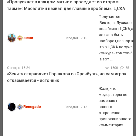
«Пропускает в каждом матче и проседает во втором
тайме»: Масалитин назвал две главные проблемы ЦСКА
Получается
,Виктор и Лусиано
ослабляют ЦСКА,а
должно быть
cesar
Сегодня 17:15
наоборот,паспорта
-то в ЦСКА не хуже
конкурентов топ-5
,а вот ...
Сегодня 13:24
1800
55
«Зенит» отправляет Горшкова в «Оренбург», но сам игрок
отказывается - источник
Жаль, что
модераторы не
замечают
Renegade
вашего
Сегодня 17:13
откровенно
провокационного
комментария.