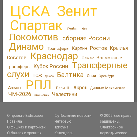
ЦСКА
Зенит
Спартак
Рубин
РФС
Локомотив
сборная России
Динамо
Ростов
Крылья
Трансферы
Карпин
Краснодар
Советов
Возможные
Семак
Трансферные
Кубок России
трансферы
слухи
Балтика
ПСЖ
Сочи
Оренбург
Дзюба
РПЛ
Акрон
Ахмат
Пари НН
Динамо Махачкала
ЧМ-2026
Челестини
Станкович
О проекте Bobsoccer
Футбольные новости
© 2009 Все права
Правила
Интервью
защищены.
О фишках и карточках
Трибуна
Электронное
О баллах и уровнях
Календарь
периодическое