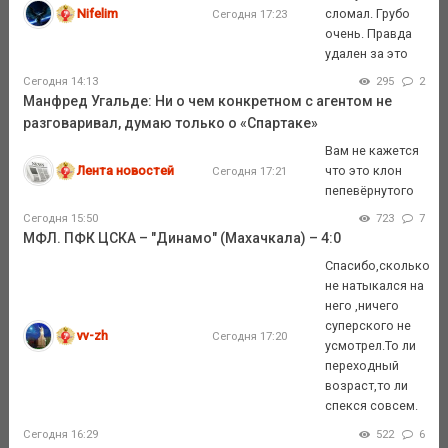
Nifelim
сломал. Грубо
Сегодня 17:23
очень. Правда
удален за это
Сегодня 14:13
295
2
Манфред Угальде: Ни о чем конкретном с агентом не
разговаривал, думаю только о «Спартаке»
Вам не кажется
Лента новостей
что это клон
Сегодня 17:21
пепевёрнутого
Сегодня 15:50
723
7
МФЛ. ПФК ЦСКА – "Динамо" (Махачкала) – 4:0
Спасибо,сколько
не натыкался на
него ,ничего
суперского не
vv-zh
Сегодня 17:20
усмотрел.То ли
переходный
возраст,то ли
спекся совсем.
Сегодня 16:29
522
6