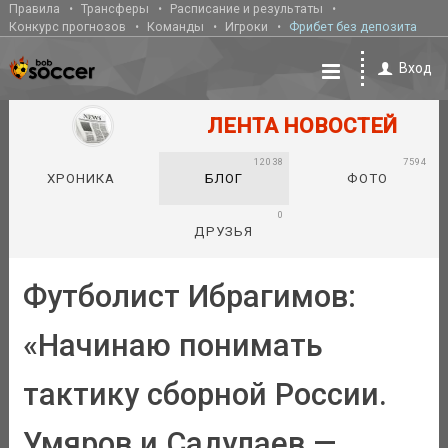
Правила
Трансферы
Расписание и результаты
Конкурс прогнозов
Команды
Игроки
Фрибет без депозита
Вход
ЛЕНТА НОВОСТЕЙ
12038
7594
ХРОНИКА
БЛОГ
ФОТО
0
ДРУЗЬЯ
Футболист Ибрагимов:
«Начинаю понимать
тактику сборной России.
Умяров и Садулаев —