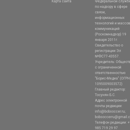
Карта сайта
Федеральной служб
по надзору в сфере
связи,
информационных
технологий и массо
коммуникаций
(Роскомнадзор) 19
января 2011г.
Свидетельство о
регистрации Эл
№ФС77-43557.
Учредитель: Общест
с ограниченной
ответственностью
"Борис-Медиа" (ОГРН
1095009003572)
Главный редактор:
Тосунян Б.С.
Адрес электронной
почты редакции:
info@bobsoccer.ru;
bobsoccerru@gmail.
Телефон редакции: +
985 719 29 97