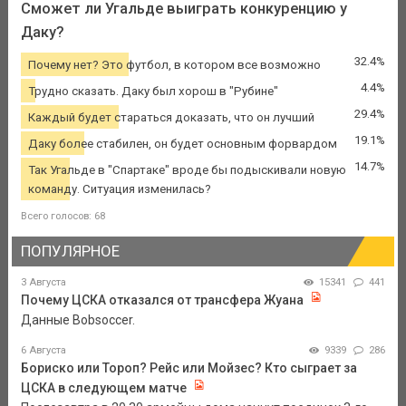
Сможет ли Угальде выиграть конкуренцию у
Даку?
32.4%
Почему нет? Это футбол, в котором все возможно
4.4%
Трудно сказать. Даку был хорош в "Рубине"
29.4%
Каждый будет стараться доказать, что он лучший
19.1%
Даку более стабилен, он будет основным форвардом
14.7%
Так Угальде в "Спартаке" вроде бы подыскивали новую
команду. Ситуация изменилась?
Всего голосов: 68
ПОПУЛЯРНОЕ
3 Августа
15341
441
Почему ЦСКА отказался от трансфера Жуана
Данные Bobsoccer.
6 Августа
9339
286
Бориско или Тороп? Рейс или Мойзес? Кто сыграет за
ЦСКА в следующем матче