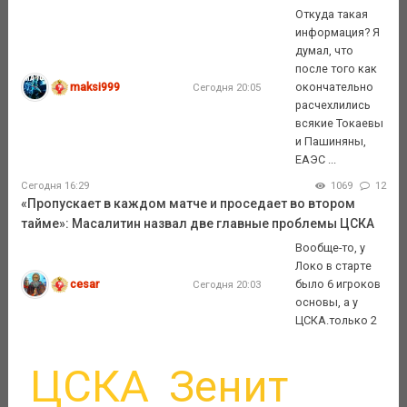
Откуда такая
информация? Я
думал, что
после того как
maksi999
окончательно
Сегодня 20:05
расчехлились
всякие Токаевы
и Пашиняны,
ЕАЭС ...
Сегодня 16:29
1069
12
«Пропускает в каждом матче и проседает во втором
тайме»: Масалитин назвал две главные проблемы ЦСКА
Вообще-то, у
Локо в старте
cesar
было 6 игроков
Сегодня 20:03
основы, а у
ЦСКА.только 2
ЦСКА
Зенит