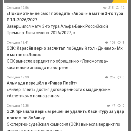
Сегодня 19:56
215
12
«Локомотив» не смог победить «Акрон» в матче 3-го тура
РПЛ-2026/2027
Завершился матч 3-го тура Альфа-Банк Российской
Премьер-Лиги сезона-2026/2027, в ...
Сегодня 19:41
109
1
ЭСК: Карасёв верно засчитал победный гол «Динамо» Мх
в матче с «Локо»
ЭСК вынесла вердикт по обращению «Локомотива»
касательно эпизода во встрече ...
Сегодня 19:39
252
5
Альмада перешёл в «Ривер Плейт»
«Ривер Плейт» достиг договорённости с мадридским
«Атлетико» о полноценном ...
Сегодня 19:38
47
0
ЭСК признала верным решение удалить Касинтуру за удар
локтем по Зобнину
Экспертно-судейская комиссия (ЭСК) вынесла вердикт по
эпизоду матча второго тура ...