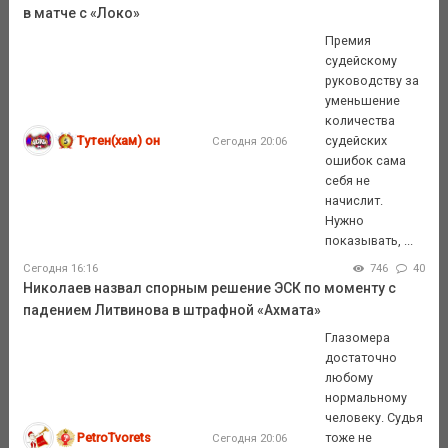
в матче с «Локо»
Премия
судейскому
руководству за
уменьшение
количества
Тутен(хам) он
судейских
Сегодня 20:06
ошибок сама
себя не
начислит.
Нужно
показывать, ...
Сегодня 16:16
746
40
Николаев назвал спорным решение ЭСК по моменту с
падением Литвинова в штрафной «Ахмата»
Глазомера
достаточно
любому
нормальному
человеку. Судья
PetroTvorets
тоже не
Сегодня 20:06