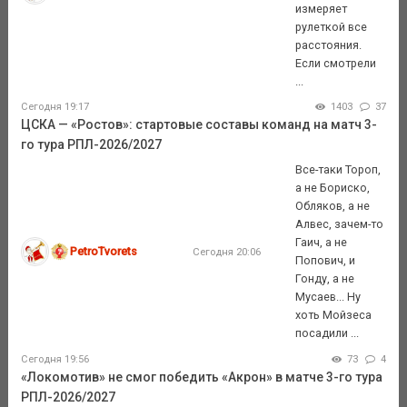
измеряет
рулеткой все
расстояния.
Если смотрели
...
Сегодня 19:17
1403
37
ЦСКА — «Ростов»: стартовые составы команд на матч 3-
го тура РПЛ-2026/2027
Все-таки Тороп,
а не Бориско,
Обляков, а не
Алвес, зачем-то
Гаич, а не
PetroTvorets
Сегодня 20:06
Попович, и
Гонду, а не
Мусаев... Ну
хоть Мойзеса
посадили ...
Сегодня 19:56
73
4
«Локомотив» не смог победить «Акрон» в матче 3-го тура
РПЛ-2026/2027