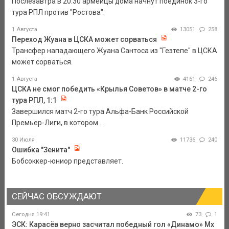
Послезавтра в 20.30 армейцы дома начнут поединок 3-го
тура РПЛ против "Ростова".
1 Августа
13051
258
Переход Жуана в ЦСКА может сорваться
Трансфер нападающего Жуана Сантоса из "Гезтепе" в ЦСКА
может сорваться.
1 Августа
4161
246
ЦСКА не смог победить «Крылья Советов» в матче 2-го
тура РПЛ, 1:1
Завершился матч 2-го тура Альфа-Банк Российской
Премьер-Лиги, в котором ...
30 Июля
11736
240
Ошибка "Зенита"
Бобсоккер-юниор представляет.
СЕЙЧАС ОБСУЖДАЮТ
Сегодня 19:41
73
1
ЭСК: Карасёв верно засчитал победный гол «Динамо» Мх