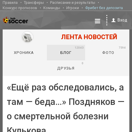
Правила
Трансферы
Расписание и результаты
Конкурс прогнозов
Команды
Игроки
Фрибет без депозита
Вход
ЛЕНТА НОВОСТЕЙ
12043
7594
ХРОНИКА
БЛОГ
ФОТО
0
ДРУЗЬЯ
«Ещё раз обследовались, а
там — беда…» Поздняков —
о смертельной болезни
Кулькова