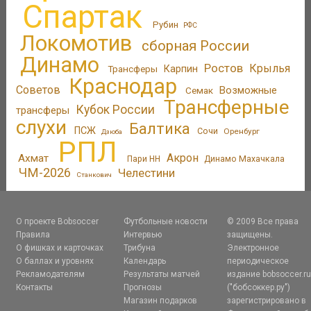
Спартак
Рубин
РФС
Локомотив
сборная России
Динамо
Ростов
Крылья
Трансферы
Карпин
Краснодар
Советов
Возможные
Семак
Трансферные
Кубок России
трансферы
слухи
Балтика
ПСЖ
Сочи
Оренбург
Дзюба
РПЛ
Акрон
Ахмат
Пари НН
Динамо Махачкала
ЧМ-2026
Челестини
Станкович
О проекте Bobsoccer
Футбольные новости
© 2009 Все права
Правила
Интервью
защищены.
О фишках и карточках
Трибуна
Электронное
О баллах и уровнях
Календарь
периодическое
Рекламодателям
Результаты матчей
издание bobsoccer.r
Контакты
Прогнозы
("бобсоккер.ру")
Магазин подарков
зарегистрировано в