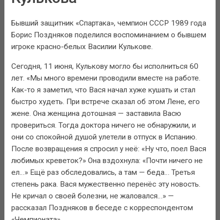
Бывший защитник «Спартака», чемпион СССР 1989 года
Борис Поздняков поделился воспоминанием о бывшем
игроке красно-белых Василии Кулькове.
Сегодня, 11 июня, Кулькову могло бы исполниться 60
лет. «Мы много времени проводили вместе на работе.
Как-то я заметил, что Вася начал хуже кушать и стал
быстро худеть. При встрече сказал об этом Лене, его
жене. Она женщина дотошная — заставила Васю
провериться. Тогда доктора ничего не обнаружили, и
они со спокойной душой улетели в отпуск в Испанию.
После возвращения я спросил у неё: «Ну что, поел Вася
любимых креветок?» Она вздохнула: «Почти ничего не
ел…» Ещё раз обследовались, а там — беда… Третья
степень рака. Вася мужественно перенёс эту новость.
Не кричал о своей болезни, не жаловался…» —
рассказал Поздняков в беседе с корреспондентом
«Чемпионата».