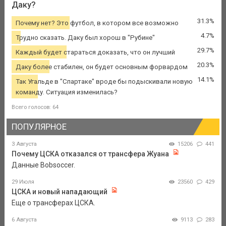
Даку?
31.3%
Почему нет? Это футбол, в котором все возможно
4.7%
Трудно сказать. Даку был хорош в "Рубине"
29.7%
Каждый будет стараться доказать, что он лучший
20.3%
Даку более стабилен, он будет основным форвардом
14.1%
Так Угальде в "Спартаке" вроде бы подыскивали новую
команду. Ситуация изменилась?
Всего голосов: 64
ПОПУЛЯРНОЕ
3 Августа
15206
441
Почему ЦСКА отказался от трансфера Жуана
Данные Bobsoccer.
29 Июля
23560
429
ЦСКА и новый нападающий
Еще о трансферах ЦСКА.
6 Августа
9113
283