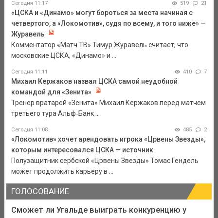
Сегодня 11:17
519
21
«ЦСКА и «Динамо» могут бороться за места начиная с
четвертого, а «Локомотив», судя по всему, и того ниже» —
Журавель
Комментатор «Матч ТВ» Тимур Журавель считает, что
московские ЦСКА, «Динамо» и ...
Сегодня 11:11
410
7
Михаил Кержаков назвал ЦСКА самой неудобной
командой для «Зенита»
Тренер вратарей «Зенита» Михаил Кержаков перед матчем
третьего тура Альф‑Банк ...
Сегодня 11:08
485
2
«Локомотив» хочет арендовать игрока «Црвены Звезды»,
которым интересовался ЦСКА — источник
Полузащитник сербской «Црвены Звезды» Томас Гендель
может продолжить карьеру в ...
ГОЛОСОВАНИЕ
Сможет ли Угальде выиграть конкуренцию у