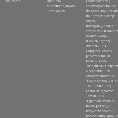
Контакты
Прогнозы
("бобсоккер.ру")
Магазин подарков
зарегистрировано в
Карта сайта
Федеральной служб
по надзору в сфере
связи,
информационных
технологий и массо
коммуникаций
(Роскомнадзор) 19
января 2011г.
Свидетельство о
регистрации Эл
№ФС77-43557.
Учредитель: Общест
с ограниченной
ответственностью
"Борис-Медиа" (ОГРН
1095009003572)
Главный редактор:
Тосунян Б.С.
Адрес электронной
почты редакции:
info@bobsoccer.ru;
bobsoccerru@gmail.