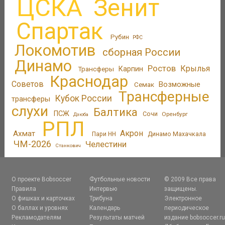
ЦСКА
Зенит
Спартак
Рубин
РФС
Локомотив
сборная России
Динамо
Ростов
Крылья
Трансферы
Карпин
Краснодар
Советов
Возможные
Семак
Трансферные
Кубок России
трансферы
слухи
Балтика
ПСЖ
Сочи
Оренбург
Дзюба
РПЛ
Акрон
Ахмат
Пари НН
Динамо Махачкала
ЧМ-2026
Челестини
Станкович
О проекте Bobsoccer
Футбольные новости
© 2009 Все права
Правила
Интервью
защищены.
О фишках и карточках
Трибуна
Электронное
О баллах и уровнях
Календарь
периодическое
Рекламодателям
Результаты матчей
издание bobsoccer.r