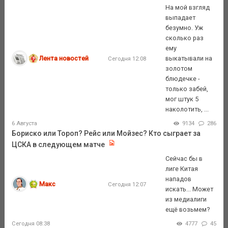
На мой взгляд
выпадает
безумно. Уж
сколько раз
ему
Лента новостей
выкатывали на
Сегодня 12:08
золотом
блюдечке -
только забей,
мог штук 5
наколотить, ...
6 Августа
9134
286
Бориско или Тороп? Рейс или Мойзес? Кто сыграет за
ЦСКА в следующем матче
Сейчас бы в
лиге Китая
нападов
Макс
Сегодня 12:07
искать... Может
из медиалиги
ещё возьмем?
Сегодня 08:38
4777
45