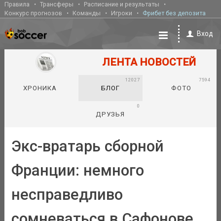
Правила
Трансферы
Расписание и результаты
Конкурс прогнозов
Команды
Игроки
Фрибет без депозита
Вход
ЛЕНТА НОВОСТЕЙ
12027
7594
ХРОНИКА
БЛОГ
ФОТО
0
ДРУЗЬЯ
Экс-вратарь сборной
Франции: немного
несправедливо
сомневаться в Сафонове