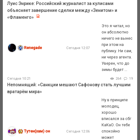
Луис Энрике: Российский журналист за кулисами
объясняет завершение сделки между «Зенитом» и
«Фламенго»
Это я читал, но
он абсолютно
ничего не вынес
при этом на
Renegade
Сегодня 12:07
публику. Ни сам,
ни через агента.
Уверен, что до
зимы будет ...
Сегодня 10:21
264
19
Непомнящий: «Санкции мешают Сафонову стать лучшим
вратарём мира»
Ну в принципе
молодец,
хорошо
вписался за сбг
КаКаО. Он тебе
Тутен(хам) он
спокойно
Сегодня 12:06
может