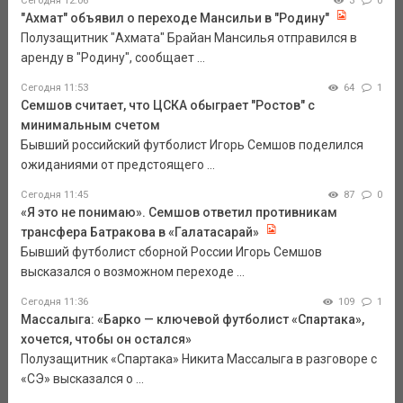
Сегодня 12:06
3
0
"Ахмат" объявил о переходе Мансильи в "Родину"
Полузащитник "Ахмата" Брайан Мансилья отправился в
аренду в "Родину", сообщает ...
Сегодня 11:53
64
1
Семшов считает, что ЦСКА обыграет "Ростов" с
минимальным счетом
Бывший российский футболист Игорь Семшов поделился
ожиданиями от предстоящего ...
Сегодня 11:45
87
0
«Я это не понимаю». Семшов ответил противникам
трансфера Батракова в «Галатасарай»
Бывший футболист сборной России Игорь Семшов
высказался о возможном переходе ...
Сегодня 11:36
109
1
Массалыга: «Барко — ключевой футболист «Спартака»,
хочется, чтобы он остался»
Полузащитник «Спартака» Никита Массалыга в разговоре с
«СЭ» высказался о ...