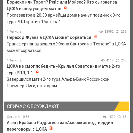
Бориско или Тороп? Рейс или Мойзес? Кто сыграет за
ЦСКА в следующем матче
Послезавтра в 20.30 армейцы дома начнут поединок 3-го
тура РПЛ против "Ростова".
1 Августа
12982
258
Переход Жуана в ЦСКА может сорваться
Трансфер нападающего Жуана Сантоса из "Гезтепе" в ЦСКА
может сорваться.
1 Августа
4117
246
ЦСКА не смог победить «Крылья Советов» в матче 2-го
тура РПЛ, 1:1
Завершился матч 2-го тура Альфа-Банк Российской
Премьер-Лиги, в котором ...
СЕЙЧАС ОБСУЖДАЮТ
Сегодня 10:36
1590
15
Агент Брайана Родригеса из «Америки» подтвердил
переговоры с ЦСКА