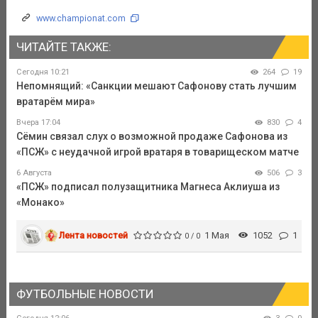
www.championat.com
ЧИТАЙТЕ ТАКЖЕ:
Сегодня 10:21
264
19
Непомнящий: «Санкции мешают Сафонову стать лучшим
вратарём мира»
Вчера 17:04
830
4
Сёмин связал слух о возможной продаже Сафонова из
«ПСЖ» с неудачной игрой вратаря в товарищеском матче
6 Августа
506
3
«ПСЖ» подписал полузащитника Магнеса Аклиуша из
«Монако»
Лента новостей
1 Мая
1052
1
0 / 0
ФУТБОЛЬНЫЕ НОВОСТИ