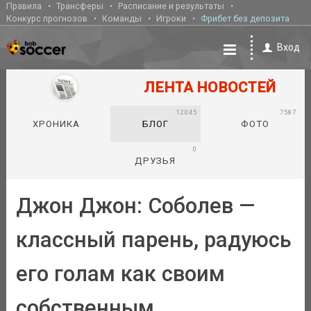
Правила
Трансферы
Расписание и результаты
Конкурс прогнозов
Команды
Игроки
Фрибет без депозита
Вход
ЛЕНТА НОВОСТЕЙ
12045
7587
ХРОНИКА
БЛОГ
ФОТО
0
ДРУЗЬЯ
Джон Джон: Соболев —
классный парень, радуюсь
его голам как своим
собственным