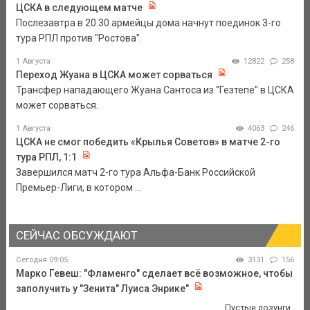
ЦСКА в следующем матче
Послезавтра в 20.30 армейцы дома начнут поединок 3-го
тура РПЛ против "Ростова".
1 Августа
12822
258
Переход Жуана в ЦСКА может сорваться
Трансфер нападающего Жуана Сантоса из "Гезтепе" в ЦСКА
может сорваться.
1 Августа
4063
246
ЦСКА не смог победить «Крылья Советов» в матче 2-го
тура РПЛ, 1:1
Завершился матч 2-го тура Альфа-Банк Российской
Премьер-Лиги, в котором ...
СЕЙЧАС ОБСУЖДАЮТ
Сегодня 09:05
3131
156
Марко Гевеш: "Фламенго" сделает всё возможное, чтобы
заполучить у "Зенита" Луиса Энрике"
Пустые лозунги.