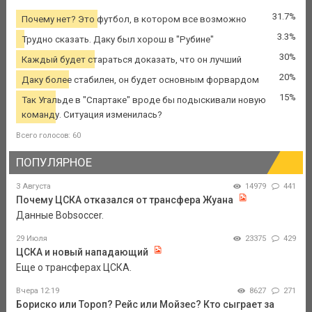
31.7%
Почему нет? Это футбол, в котором все возможно
3.3%
Трудно сказать. Даку был хорош в "Рубине"
30%
Каждый будет стараться доказать, что он лучший
20%
Даку более стабилен, он будет основным форвардом
15%
Так Угальде в "Спартаке" вроде бы подыскивали новую
команду. Ситуация изменилась?
Всего голосов: 60
ПОПУЛЯРНОЕ
3 Августа
14979
441
Почему ЦСКА отказался от трансфера Жуана
Данные Bobsoccer.
29 Июля
23375
429
ЦСКА и новый нападающий
Еще о трансферах ЦСКА.
Вчера 12:19
8627
271
Бориско или Тороп? Рейс или Мойзес? Кто сыграет за