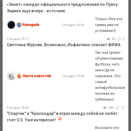
«Зенит» ожидал официального предложения по Луису
Энрике еще вчера - источник
Только Фла эта
Renegade
сумма уже не
Сегодня 19:26
устраивает)
Сегодня 19:17
60
2
Светлана Журова: Возможно, Инфантино спасает ФИФА
Так она грезит
об уничтожении
футбола, чего
никогда не
Лента новостей
скрывала. Это
Сегодня 19:25
самый
антифутбольный
человек из
публичных
Сегодня 18:00
440
17
"Спартак" и "Краснодар" в играх между собой не любят
счет 0:0. Уже интересно!
Вызовите его