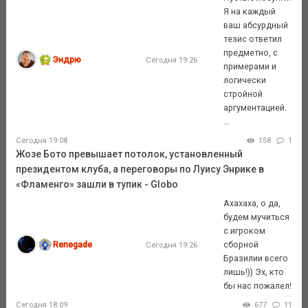
Я на каждый
ваш абсурдный
тезис ответил
предметно, с
Эндрю
Сегодня 19:26
примерами и
логически
стройной
аргументацией.
...
Сегодня 19:08
158
1
Жозе Бото превышает потолок, установленный
президентом клуба, а переговоры по Луису Энрике в
«Фламенго» зашли в тупик - Globo
Ахахаха, о да,
будем мучиться
с игроком
Renegade
сборной
Сегодня 19:26
Бразилии всего
лишь!)) Эх, кто
бы нас пожалел!
Сегодня 18:09
677
11