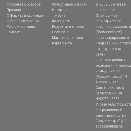
О проекте Bobsoccer
Футбольные новости
© 2009 Все права
Правила
Интервью
защищены.
О фишках и карточках
Трибуна
Электронное
О баллах и уровнях
Календарь
периодическое
Рекламодателям
Результаты матчей
издание bobsoccer.r
Контакты
Прогнозы
("бобсоккер.ру")
Магазин подарков
зарегистрировано в
Карта сайта
Федеральной служб
по надзору в сфере
связи,
информационных
технологий и массо
коммуникаций
(Роскомнадзор) 19
января 2011г.
Свидетельство о
регистрации Эл
№ФС77-43557.
Учредитель: Общест
с ограниченной
ответственностью
"Борис-Медиа" (ОГРН
1095009003572)