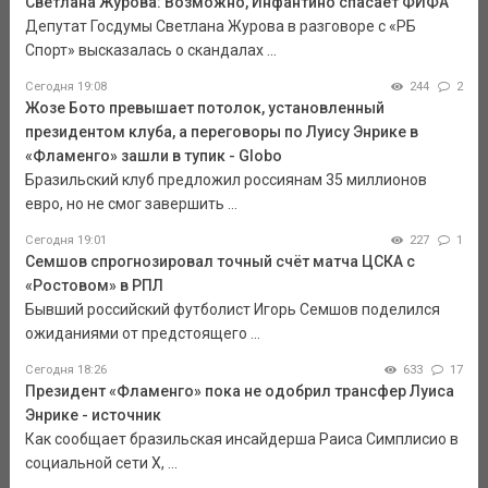
Светлана Журова: Возможно, Инфантино спасает ФИФА
Депутат Госдумы Светлана Журова в разговоре с «РБ
Спорт» высказалась о скандалах ...
Сегодня 19:08
244
2
Жозе Бото превышает потолок, установленный
президентом клуба, а переговоры по Луису Энрике в
«Фламенго» зашли в тупик - Globo
Бразильский клуб предложил россиянам 35 миллионов
евро, но не смог завершить ...
Сегодня 19:01
227
1
Семшов спрогнозировал точный счёт матча ЦСКА с
«Ростовом» в РПЛ
Бывший российский футболист Игорь Семшов поделился
ожиданиями от предстоящего ...
Сегодня 18:26
633
17
Президент «Фламенго» пока не одобрил трансфер Луиса
Энрике - источник
Как сообщает бразильская инсайдерша Раиса Симплисио в
социальной сети Х, ...