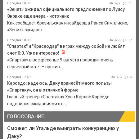
Сегодня 18:09
677
11
«Зенит» ожидал официального предложения по Луису
Энрике еще вчера - источник
Как сообщает бразильская инсайдерша Раиса Симплисио,
«Зенит» ожидает ...
Сегодня 18:00
456
17
"Спартак" и "Краснодар" в играх между собой не любят
счет 0:0. Уже интересно!
«Спартак» в воскресенье 9 августа проводит очень
серьезный матч – против ...
Сегодня 17:43
497
3
Карседо: надеюсь, Даку принесёт много пользы
«Спартаку», он в отличной форме
Главный тренер «Спартака» Хуан Карлос Карседо
поделился ожиданиями от ...
ГОЛОСОВАНИЕ
Сможет ли Угальде выиграть конкуренцию у
Даку?