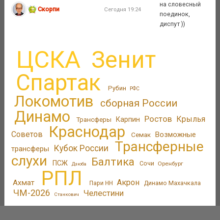
на словесный
Скорпи
Сегодня 19:24
поединок,
диспут ))
ЦСКА
Зенит
Спартак
Рубин
РФС
Локомотив
сборная России
Динамо
Ростов
Крылья
Трансферы
Карпин
Краснодар
Советов
Возможные
Семак
Трансферные
Кубок России
трансферы
слухи
Балтика
ПСЖ
Сочи
Оренбург
Дзюба
РПЛ
Акрон
Ахмат
Пари НН
Динамо Махачкала
ЧМ-2026
Челестини
Станкович