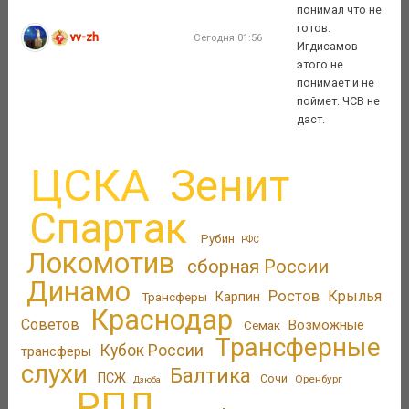
понимал что не
готов.
vv-zh
Сегодня 01:56
Игдисамов
этого не
понимает и не
поймет. ЧСВ не
даст.
ЦСКА
Зенит
Спартак
Рубин
РФС
Локомотив
сборная России
Динамо
Ростов
Крылья
Трансферы
Карпин
Краснодар
Советов
Возможные
Семак
Трансферные
Кубок России
трансферы
слухи
Балтика
ПСЖ
Сочи
Оренбург
Дзюба
РПЛ