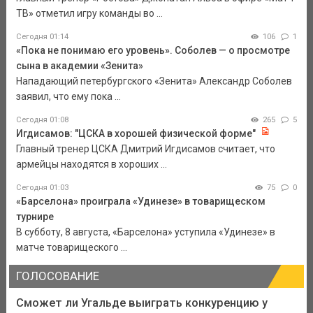
ТВ» отметил игру команды во ...
Сегодня 01:14
106
1
«Пока не понимаю его уровень». Соболев — о просмотре
сына в академии «Зенита»
Нападающий петербургского «Зенита» Александр Соболев
заявил, что ему пока ...
Сегодня 01:08
265
5
Игдисамов: "ЦСКА в хорошей физической форме"
Главный тренер ЦСКА Дмитрий Игдисамов считает, что
армейцы находятся в хороших ...
Сегодня 01:03
75
0
«Барселона» проиграла «Удинезе» в товарищеском
турнире
В субботу, 8 августа, «Барселона» уступила «Удинезе» в
матче товарищеского ...
ГОЛОСОВАНИЕ
Сможет ли Угальде выиграть конкуренцию у