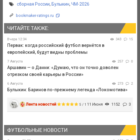
сборная России
,
Булыкин
,
ЧМ-2026
bookmaker-ratings.ru
ЧИТАЙТЕ ТАКЖЕ:
Вчера 12:34
343
15
Первак: когда российский футбол вернётся в
европейский, будут видны проблемы
7 Августа
257
0
Аршавин — о Данни: «Думаю, что он точно доволен
отрезком своей карьеры в России»
6 Августа
273
2
Булыкин: Баринов по-прежнему легенда «Локомотива»
Лента новостей
11 Июня
1152
3
5 / 1
ФУТБОЛЬНЫЕ НОВОСТИ