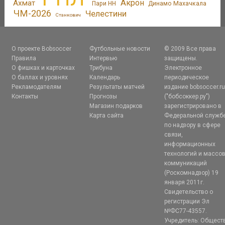
Акрон
Ахмат
Пари НН
Динамо Махачкала
ЧМ-2026
Челестини
Станкович
О проекте Bobsoccer
Футбольные новости
© 2009 Все права
Правила
Интервью
защищены.
О фишках и карточках
Трибуна
Электронное
О баллах и уровнях
Календарь
периодическое
Рекламодателям
Результаты матчей
издание bobsoccer.r
Контакты
Прогнозы
("бобсоккер.ру")
Магазин подарков
зарегистрировано в
Карта сайта
Федеральной служб
по надзору в сфере
связи,
информационных
технологий и массо
коммуникаций
(Роскомнадзор) 19
января 2011г.
Свидетельство о
регистрации Эл
№ФС77-43557.
Учредитель: Общест