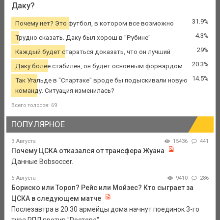
Даку?
31.9%
Почему нет? Это футбол, в котором все возможно
4.3%
Трудно сказать. Даку был хорош в "Рубине"
29%
Каждый будет стараться доказать, что он лучший
20.3%
Даку более стабилен, он будет основным форвардом
14.5%
Так Угальде в "Спартаке" вроде бы подыскивали новую
команду. Ситуация изменилась?
Всего голосов: 69
ПОПУЛЯРНОЕ
3 Августа
15436
441
Почему ЦСКА отказался от трансфера Жуана
Данные Bobsoccer.
6 Августа
9410
286
Бориско или Тороп? Рейс или Мойзес? Кто сыграет за
ЦСКА в следующем матче
Послезавтра в 20.30 армейцы дома начнут поединок 3-го