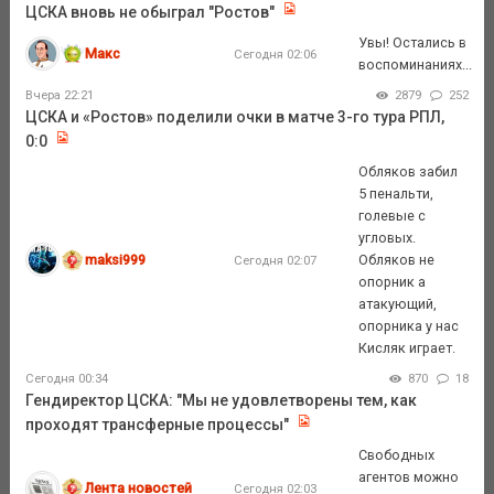
ЦСКА вновь не обыграл "Ростов"
Увы! Остались в
Макс
Сегодня 02:06
воспоминаниях...
Вчера 22:21
2879
252
ЦСКА и «Ростов» поделили очки в матче 3-го тура РПЛ,
0:0
Обляков забил
5 пенальти,
голевые с
угловых.
maksi999
Обляков не
Сегодня 02:07
опорник а
атакующий,
опорника у нас
Кисляк играет.
Сегодня 00:34
870
18
Гендиректор ЦСКА: "Мы не удовлетворены тем, как
проходят трансферные процессы"
Свободных
агентов можно
Лента новостей
Сегодня 02:03