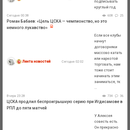
подписывать
круглый год.
Сегодня 00:38
608
25
Роман Бабаев: «Цель ЦСКА — чемпионство, но это
немного лукавство»
Если все клубы
начнут
договорняки
массово катать
или наркотой
Лента новостей
Сегодня 02:02
торговать, нам
тоже стоит
начинать этим
заниматься, тк
...
Вчера 23:28
734
36
ЦСКА продлил беспроигрышную серию при Игдисамове в
РПЛ до пяти матчей
У Алексея
совесть есть.
Он прекрасно