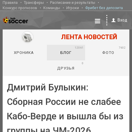
Правила
Трансферы
Расписание и результаты
Конкурс прогнозов
Команды
Игроки
Фрибет без депозита
Вход
ЛЕНТА НОВОСТЕЙ
12061
7602
ХРОНИКА
БЛОГ
ФОТО
0
ДРУЗЬЯ
Дмитрий Булыкин:
Сборная России не слабее
Кабо-Верде и вышла бы из
группы на ЧМ-2026