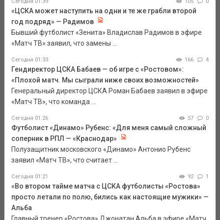
Сегодня 01:39
105
0
«ЦСКА может наступить на одни и те же грабли второй
год подряд» — Радимов
Бывший футболист «Зенита» Владислав Радимов в эфире
«Матч ТВ» заявил, что замены ...
Сегодня 01:33
166
4
Гендиректор ЦСКА Бабаев — об игре с «Ростовом»:
«Плохой матч. Мы сыграли ниже своих возможностей»
Генеральный директор ЦСКА Роман Бабаев заявил в эфире
«Матч ТВ», что команда ...
Сегодня 01:26
57
0
Футболист «Динамо» Рубенс: «Для меня самый сложный
соперник в РПЛ — «Краснодар»
Полузащитник московского «Динамо» Антонио Рубенс
заявил «Матч ТВ», что считает ...
Сегодня 01:21
92
1
«Во втором тайме матча с ЦСКА футболисты «Ростова»
просто летали по полю, бились как настоящие мужики» —
Альба
Главный тренер «Ростова» Джонатан Альба в эфире «Матч