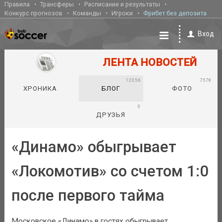
Правила
Трансферы
Расписание и результаты
Конкурс прогнозов
Команды
Игроки
Фрибет без депозита
Вход
ЛЕНТА НОВОСТЕЙ
12056
7578
ХРОНИКА
БЛОГ
ФОТО
0
ДРУЗЬЯ
«Динамо» обыгрывает
«Локомотив» со счетом 1:0
после первого тайма
Московское «Динамо» в гостях обыгрывает