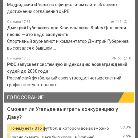
Мадридский «Реал» на официальном сайте объявил о
достижении соглашения с «РБ ...
Сегодня 17:53
147
1
Дмитрий Губерниев: про Канчельскиса Status Quo спели
песню — это надо заслужить
Спортивный журналист и комментатор Дмитрий Губерниев
высказался о бывшем ...
Сегодня 17:50
66
0
РФС запускает системную индексацию вознаграждений
судей до 2030 года
Российский футбольный союз утвердил четырехлетний
график поступательного ...
ГОЛОСОВАНИЕ
Сможет ли Угальде выиграть конкуренцию у
Даку?
33.3%
Почему нет? Это футбол, в котором все возможно
2.6%
Трудно сказать. Даку был хорош в "Рубине"