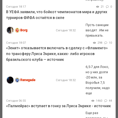
Сегодня 18:17
21
0
В УЕФА заявили, что бойкот чемпионатов мира и других
турниров ФИФА остаётся в силе
Пусть санкции
Borg
вводят . Им не
Сегодня 18:32
привыкать.
Сегодня 18:07
298
10
«Зенит» отказывается включать в сделку с «Фламенго»
по трансферу Луиса Энрике, каких- либо игроков
бразильского клуба — источник
6,5-7 для Локо,
но у них долги
-20 млн, за
Renegade
Сегодня 18:32
Воробья 7,5
получили, надо
еще
Сегодня 06:55
1460
44
«Палмейрас» вступает в гонку за Луиса Энрике - источник
Еще раз