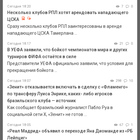
Сегодня 18:20
7
0
Несколько клубов РПЛ хотят арендовать нападающего
ЦСКА
Сразу несколько клубов РПЛ заинтересованы в аренде
нападающего ЦСКА Тамерлана ...
Сегодня 18:17
21
0
В УЕФА заявили, что бойкот чемпионатов мира и других
турниров ФИФА остаётся в силе
Представители УЕФА официально заявили, что условия для
прекращения бойкота ...
Сегодня 18:07
298
10
«Зенит» отказывается включать в сделку с «Фламенго»
по трансферу Луиса Энрике, каких- либо игроков
бразильского клуба — источник
Как сообщает бразильский журналист Пабло Руа в
социальной сети Х, «Зенит» не готов ...
Сегодня 18:05
67
1
«Реал Мадрид» объявил о переходе Яна Диоманде из «РБ
Лейпциг»