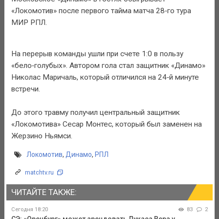
«Локомотив» после первого тайма матча 28‑го тура
МИР РПЛ.
На перерыв команды ушли при счете 1:0 в пользу
«бело‑голубых». Автором гола стал защитник «Динамо»
Николас Маричаль, который отличился на 24‑й минуте
встречи.
До этого травму получил центральный защитник
«Локомотива» Сесар Монтес, который был заменен на
Жерзино Ньямси.
Локомотив
,
Динамо
,
РПЛ
matchtv.ru
ЧИТАЙТЕ ТАКЖЕ:
Сегодня 18:20
83
2
СЭ: «Оренбург» может арендовать Лукаса Вера у