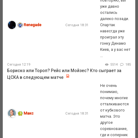
повторяю, вы
уже давно
остались
далеко позади.
Renegade
Спартак
Сегодня 18:31
навесгда уже
проиграл эту
гонку Динамо
Киев, а у вас нет
...
Сегодня 12:19
5514
185
Бориско или Тороп? Рейс или Мойзес? Кто сыграет за
ЦСКА в следующем матче
Не очень
понимаю,
почему многие
отталкиваются
от кубкового
Макс
Сегодня 18:31
матча. Это
другое
соревнование,
где и соперник