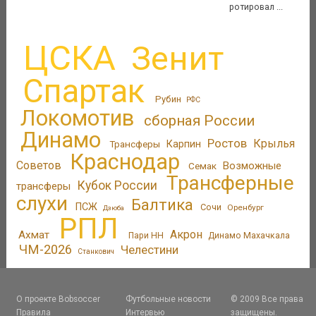
ротировал ...
ЦСКА
Зенит
Спартак
Рубин
РФС
Локомотив
сборная России
Динамо
Ростов
Крылья
Трансферы
Карпин
Краснодар
Советов
Возможные
Семак
Трансферные
Кубок России
трансферы
слухи
Балтика
ПСЖ
Сочи
Оренбург
Дзюба
РПЛ
Акрон
Ахмат
Пари НН
Динамо Махачкала
ЧМ-2026
Челестини
Станкович
О проекте Bobsoccer
Футбольные новости
© 2009 Все права
Правила
Интервью
защищены.