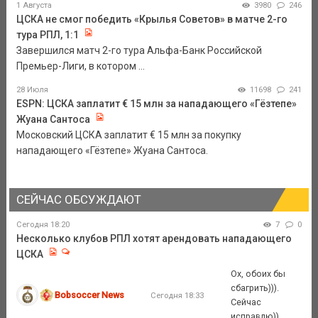
1 Августа
3980
246
ЦСКА не смог победить «Крылья Советов» в матче 2-го
тура РПЛ, 1:1
Завершился матч 2-го тура Альфа-Банк Российской
Премьер-Лиги, в котором ...
28 Июля
11698
241
ESPN: ЦСКА заплатит € 15 млн за нападающего «Гёзтепе»
Жуана Сантоса
Московский ЦСКА заплатит € 15 млн за покупку
нападающего «Гёзтепе» Жуана Сантоса.
СЕЙЧАС ОБСУЖДАЮТ
Сегодня 18:20
7
0
Несколько клубов РПЛ хотят арендовать нападающего
ЦСКА
Ох, обоих бы
сбагрить))).
Bobsoccer News
Сегодня 18:33
Сейчас
исправлю))