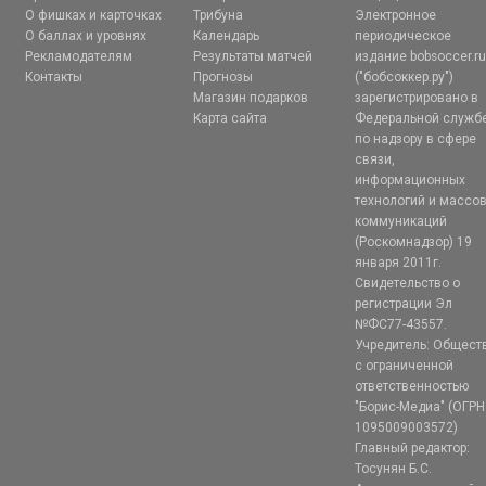
О фишках и карточках
Трибуна
Электронное
О баллах и уровнях
Календарь
периодическое
Рекламодателям
Результаты матчей
издание bobsoccer.r
Контакты
Прогнозы
("бобсоккер.ру")
Магазин подарков
зарегистрировано в
Карта сайта
Федеральной служб
по надзору в сфере
связи,
информационных
технологий и массо
коммуникаций
(Роскомнадзор) 19
января 2011г.
Свидетельство о
регистрации Эл
№ФС77-43557.
Учредитель: Общест
с ограниченной
ответственностью
"Борис-Медиа" (ОГРН
1095009003572)
Главный редактор:
Тосунян Б.С.