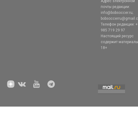
Адрес электронной
почты редакции:
info@bobsoccer.ru;
bobsoccerru@gmail.
Телефон редакции: +
985 719 29 97
Настоящий ресурс
содержит материал
18+