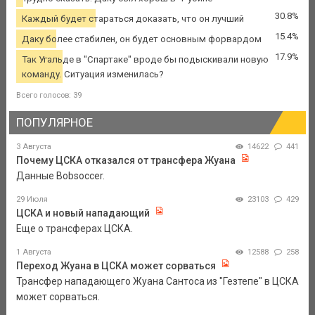
30.8%
Каждый будет стараться доказать, что он лучший
15.4%
Даку более стабилен, он будет основным форвардом
17.9%
Так Угальде в "Спартаке" вроде бы подыскивали новую
команду. Ситуация изменилась?
Всего голосов: 39
ПОПУЛЯРНОЕ
3 Августа
14622
441
Почему ЦСКА отказался от трансфера Жуана
Данные Bobsoccer.
29 Июля
23103
429
ЦСКА и новый нападающий
Еще о трансферах ЦСКА.
1 Августа
12588
258
Переход Жуана в ЦСКА может сорваться
Трансфер нападающего Жуана Сантоса из "Гезтепе" в ЦСКА
может сорваться.