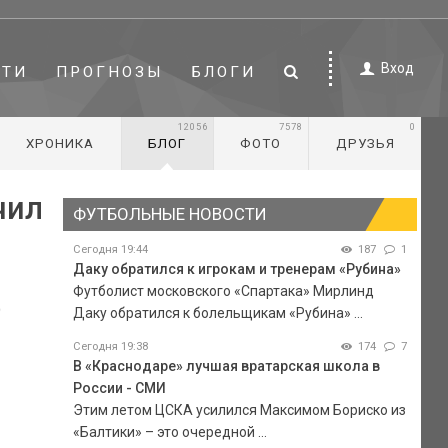
Вход
СТИ
ПРОГНОЗЫ
БЛОГИ
12056
7578
0
ХРОНИКА
БЛОГ
ФОТО
ДРУЗЬЯ
чил
ФУТБОЛЬНЫЕ НОВОСТИ
Сегодня 19:44
187
1
Даку обратился к игрокам и тренерам «Рубина»
Футболист московского «Спартака» Мирлинд
)
Даку обратился к болельщикам «Рубина» ...
Сегодня 19:38
174
7
В «Краснодаре» лучшая вратарская школа в
России - СМИ
Этим летом ЦСКА усилился Максимом Бориско из
«Балтики» – это очередной ...