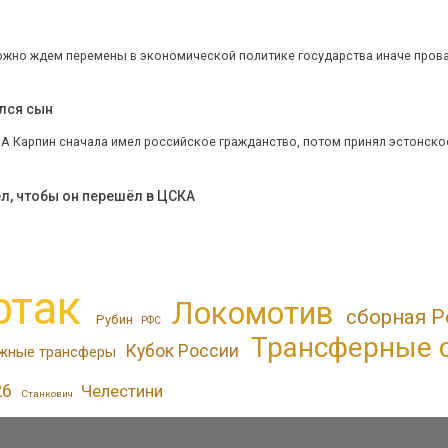
жно ждем перемены в экономической политике государства иначе пров
ился сын
.А Карпин сначала имел российское гражданство, потом принял эстонское
ел, чтобы он перешёл в ЦСКА
ртак
Локомотив
сборная Р
Рубин
РФС
Трансферные 
Кубок России
жные трансферы
26
Челестини
Станкович