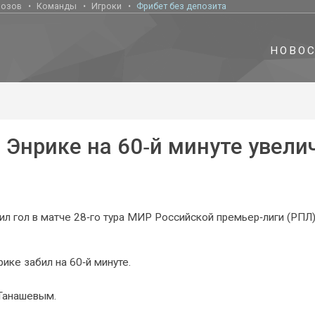
нозов
Команды
Игроки
Фрибет без депозита
НОВО
с Энрике на 60‑й минуте увели
ил гол в матче 28‑го тура МИР Российской премьер‑лиги (РПЛ
рике забил на 60‑й минуте.
 Танашевым.