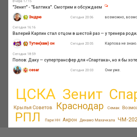
Вчера 17:15
"Зенит" - "Балтика". Смотрим и обсуждаем
Эндрю
возможно, возмо
Сегодня 20:06
Сегодня 16:16
Валерий Карпин стал отцом в шестой раз — у тренера род
Тутен(хам) он
Карпова не знаю
Сегодня 20:05
Сегодня 18:59
Попов: Даку — супертрансфер для «Спартака», но я бы хот
cesar
Они уже.
Сегодня 20:03
ЦСКА
Зенит
Спа
Краснодар
Крылья Советов
Возмо
Семак
РПЛ
ЧМ-20
Акрон
Пари НН
Динамо Махачкала