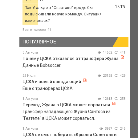
17.1%
Так Угальде в "Спартаке" вроде бы
подыскивали новую команду. Ситуация
изменилась?
Всего голосов: 41
ПОПУЛЯРНОЕ
3 Августа
14652
441
Почему ЦСКА отказался от трансфера Жуана
Данные Bobsoccer.
29 Июля
23128
429
ЦСКА и новый нападающий
Еще о трансферах ЦСКА.
1 Августа
12613
258
Переход Жуана в ЦСКА может сорваться
Трансфер нападающего Жуана Сантоса из
"Гезтепе" в ЦСКА может сорваться.
1 Августа
3987
246
ЦСКА не смог победить «Крылья Советов» в