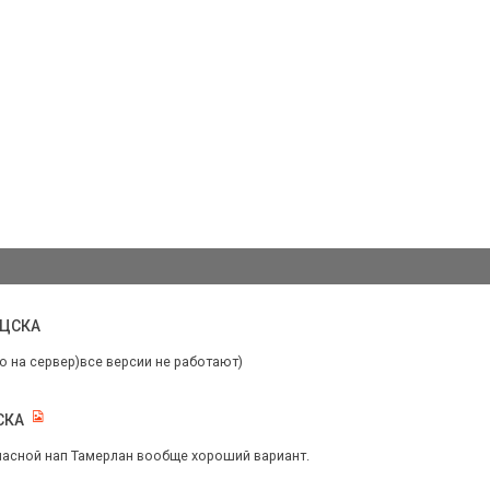
 ЦСКА
то на сервер)все версии не работают)
СКА
апасной нап Тамерлан вообще хороший вариант.