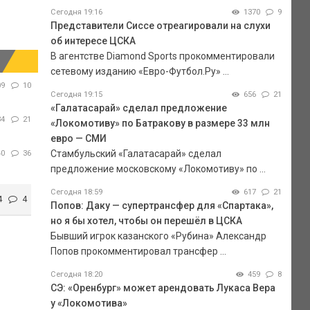
Сегодня 19:16
1370
9
Представители Сиссе отреагировали на слухи
об интересе ЦСКА
В агентстве Diamond Sports прокомментировали
сетевому изданию «Евро-Футбол.Ру» ...
09
10
Сегодня 19:15
656
21
«Галатасарай» сделал предложение
34
21
«Локомотиву» по Батракову в размере 33 млн
евро — СМИ
Стамбульский «Галатасарай» сделал
40
36
предложение московскому «Локомотиву» по ...
Сегодня 18:59
617
21
4
4
Попов: Даку — супертрансфер для «Спартака»,
но я бы хотел, чтобы он перешёл в ЦСКА
Бывший игрок казанского «Рубина» Александр
Попов прокомментировал трансфер ...
Сегодня 18:20
459
8
СЭ: «Оренбург» может арендовать Лукаса Вера
у «Локомотива»