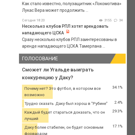
Как стало известно, полузащитник «Локомотива»
Лукас Вера может продолжить ...
Сегодня 18:20
3155
34
Несколько клубов РПЛ хотят арендовать
нападающего ЦСКА
Сразу несколько клубов РПЛ заинтересованы в
аренде нападающего ЦСКА Тамерлана ...
ГОЛОСОВАНИЕ
Сможет ли Угальде выиграть
конкуренцию у Даку?
34.1%
Почему нет? Это футбол, в котором все
возможно
2.4%
Трудно сказать. Даку был хорош в "Рубине"
29.3%
Каждый будет стараться доказать, что он
лучший
17.1%
Даку более стабилен, он будет основным
форвардом