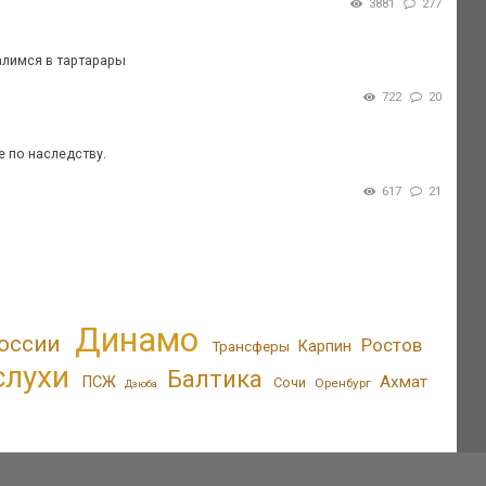
3881
277
алимся в тартарары
722
20
 по наследству.
617
21
Динамо
оссии
Ростов
Трансферы
Карпин
слухи
Балтика
Ахмат
ПСЖ
Сочи
Оренбург
Дзюба