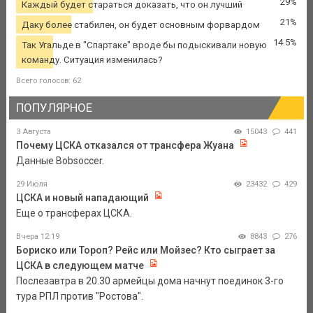
29%
Каждый будет стараться доказать, что он лучший
21%
Даку более стабилен, он будет основным форвардом
14.5%
Так Угальде в "Спартаке" вроде бы подыскивали новую
команду. Ситуация изменилась?
Всего голосов: 62
ПОПУЛЯРНОЕ
3 Августа
15043
441
Почему ЦСКА отказался от трансфера Жуана
Данные Bobsoccer.
29 Июля
23432
429
ЦСКА и новый нападающий
Еще о трансферах ЦСКА.
Вчера 12:19
8843
276
Бориско или Тороп? Рейс или Мойзес? Кто сыграет за
ЦСКА в следующем матче
Послезавтра в 20.30 армейцы дома начнут поединок 3-го
тура РПЛ против "Ростова".