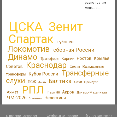
равно тратим
меньше ...
ЦСКА
Зенит
Спартак
Рубин
РФС
Локомотив
сборная России
Динамо
Ростов
Крылья
Трансферы
Карпин
Краснодар
Советов
Возможные
Семак
Трансферные
Кубок России
трансферы
слухи
Балтика
ПСЖ
Сочи
Оренбург
Дзюба
РПЛ
Акрон
Ахмат
Пари НН
Динамо Махачкала
ЧМ-2026
Челестини
Станкович
О проекте Bobsoccer
Футбольные новости
© 2009 Все права