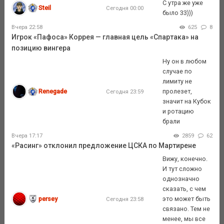
С утра же уже
Steil
Сегодня 00:00
было 33)))
Вчера 22:58
625
8
Игрок «Пафоса» Коррея — главная цель «Спартака» на
позицию вингера
Ну он в любом
случае по
лимиту не
Renegade
пролезет,
Сегодня 23:59
значит на Кубок
и ротацию
брали
Вчера 17:17
2859
62
«Расинг» отклонил предложение ЦСКА по Мартирене
Вижу, конечно.
И тут сложно
однозначно
сказать, с чем
persey
это может быть
Сегодня 23:58
связано. Тем не
менее, мы все