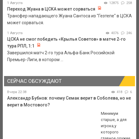
1 Августа
12875
258
Переход Жуана в ЦСКА может сорваться
Трансфер нападающего Жуана Сантоса из "Гезтепе" в ЦСКА
может сорваться.
1 Августа
4076
246
ЦСКА не смог победить «Крылья Советов» в матче 2-го
тура РПЛ, 1:1
Завершился матч 2-го тура Альфа-Банк Российской
Премьер-Лиги, в котором ...
СЕЙЧАС ОБСУЖДАЮТ
Вчера 22:38
418
6
Александр Бубнов: почему Семак верит в Соболева, но не
верит в Мостового?
Минимум
старше, а для
игрока,у
которого
главное оружие