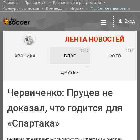
Правила
Трансферы
Расписание и результаты
Конкурс прогнозов
Команды
Игроки
Фрибет без депозита
Вход
ЛЕНТА НОВОСТЕЙ
12046
7587
ХРОНИКА
БЛОГ
ФОТО
0
ДРУЗЬЯ
Червиченко: Пруцев не
доказал, что годится для
«Спартака»
Бывший президент московского «Спартака» Андрей