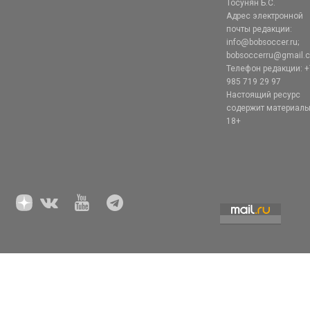
Тосунян Б.С.
Адрес электронной
почты редакции:
info@bobsoccer.ru;
bobsoccerru@gmail.
Телефон редакции: +
985 719 29 97
Настоящий ресурс
содержит материал
18+