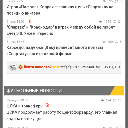
Вчера 22:58
625
8
Игрок «Пафоса» Коррея — главная цель «Спартака» на
позицию вингера
Вчера 18:00
1333
24
"Спартак" и "Краснодар" в играх между собой не любят
счет 0:0. Уже интересно!
Вчера 17:43
900
8
Карседо: надеюсь, Даку принесёт много пользы
«Спартаку», он в отличной форме
Лента новостей
29 Мая
1960
9
2.3 / 3
ФУТБОЛЬНЫЕ НОВОСТИ
Сегодня 23:31
694
14
ЦСКА и трансферы
ЦСКА продолжает работу по центрфорварду, это главная
задача на текущее ...