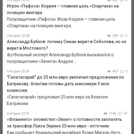
Сегодня 22:58
625
8
Игрок «Пафоса» Коррея — главная цель «Спартака» на
позицию вингера
Полузащитник «Пафоса» Жоау Коррея — главная цель
«Спартака» на позицию вингера.
Сегодня 22:38
394
5
Александр Бубнов: почему Семак верит в Соболева, но не
верит в Мостового?
Футбольный эксперт Александр Бубнов высказался о
полузащитнике «Зенита» Андрее ...
Сегодня 22:26
467
3
"Галатасарай" до 25 млн евро увеличил предложение по
Батракову. Агентам готовы дать максимум 3 млн
комиссии
«Галатасарай» предложил 25 млн евро за Алексея
Батракова.
Сегодня 22:21
1106
37
«Фламенго» оповестил «Зенит» о готовности заплатить
за трансфер Луиса Энрике 25 млн евро - источник
Как сообщает бразильский инсайдер Хулио Мигель Нето,