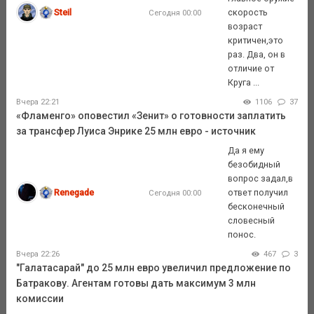
Steil
скорость
Сегодня 00:00
возраст
критичен,это
раз. Два, он в
отличие от
Круга ...
Вчера 22:21
1106
37
«Фламенго» оповестил «Зенит» о готовности заплатить
за трансфер Луиса Энрике 25 млн евро - источник
Да я ему
безобидный
вопрос задал,в
Renegade
ответ получил
Сегодня 00:00
бесконечный
словесный
понос.
Вчера 22:26
467
3
"Галатасарай" до 25 млн евро увеличил предложение по
Батракову. Агентам готовы дать максимум 3 млн
комиссии