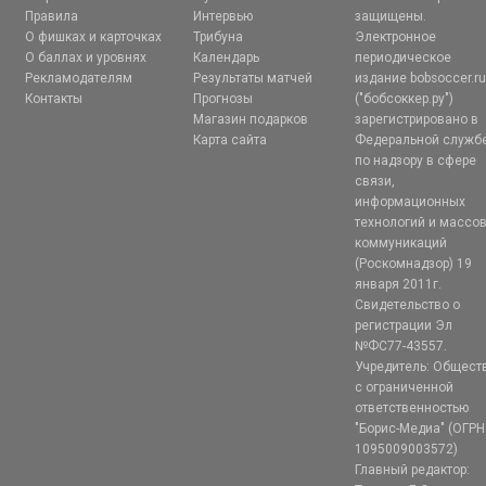
Правила
Интервью
защищены.
О фишках и карточках
Трибуна
Электронное
О баллах и уровнях
Календарь
периодическое
Рекламодателям
Результаты матчей
издание bobsoccer.r
Контакты
Прогнозы
("бобсоккер.ру")
Магазин подарков
зарегистрировано в
Карта сайта
Федеральной служб
по надзору в сфере
связи,
информационных
технологий и массо
коммуникаций
(Роскомнадзор) 19
января 2011г.
Свидетельство о
регистрации Эл
№ФС77-43557.
Учредитель: Общест
с ограниченной
ответственностью
"Борис-Медиа" (ОГРН
1095009003572)
Главный редактор: