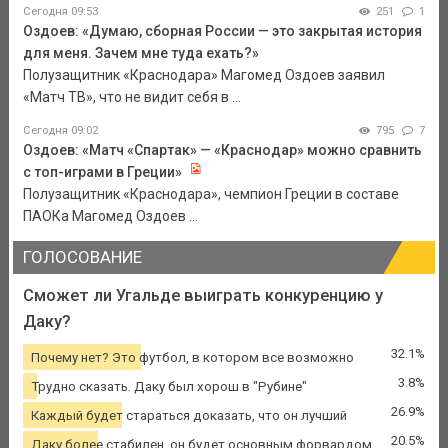
Сегодня 09:53
251
1
Оздоев: «Думаю, сборная России — это закрытая история
для меня. Зачем мне туда ехать?»
Полузащитник «Краснодара» Магомед Оздоев заявил
«Матч ТВ», что не видит себя в ...
Сегодня 09:02
795
7
Оздоев: «Матч «Спартак» — «Краснодар» можно сравнить
с топ-играми в Греции»
Полузащитник «Краснодара», чемпион Греции в составе
ПАОКа Магомед Оздоев ...
ГОЛОСОВАНИЕ
Сможет ли Угальде выиграть конкуренцию у
Даку?
32.1%
Почему нет? Это футбол, в котором все возможно
3.8%
Трудно сказать. Даку был хорош в "Рубине"
26.9%
Каждый будет стараться доказать, что он лучший
20.5%
Даку более стабилен, он будет основным форвардом