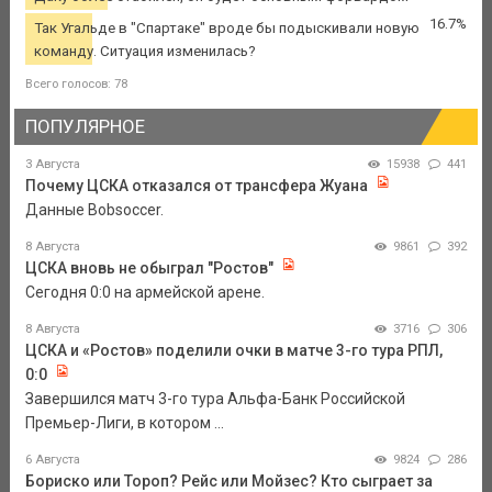
16.7%
Так Угальде в "Спартаке" вроде бы подыскивали новую
команду. Ситуация изменилась?
Всего голосов: 78
ПОПУЛЯРНОЕ
3 Августа
15938
441
Почему ЦСКА отказался от трансфера Жуана
Данные Bobsoccer.
8 Августа
9861
392
ЦСКА вновь не обыграл "Ростов"
Сегодня 0:0 на армейской арене.
8 Августа
3716
306
ЦСКА и «Ростов» поделили очки в матче 3-го тура РПЛ,
0:0
Завершился матч 3-го тура Альфа-Банк Российской
Премьер-Лиги, в котором ...
6 Августа
9824
286
Бориско или Тороп? Рейс или Мойзес? Кто сыграет за