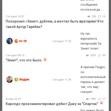
сообщение
почти всегда ...
Сегодня 10:07
326
14
Похоронил «Зенит» дублем, а мечтал быть вратарём! Кто
такой Артур Гарибян?
Ну так
журналюга
vv-zh
Сегодня 11:25
питерский) За
Зенит топит.
Сегодня 08:15
3291
99
"Зенит", что это было
А причем Педро,
он
исполнительный
Эндрю
Сегодня 11:24
парень и делает
так, что ему
говорят.
Вчера 22:47
7387
17
Карседо прокомментировал дебют Даку за "Спартак"
Его нужно было