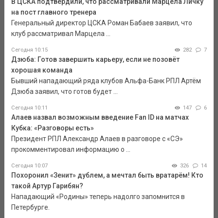
В ЦСКА подтвердили, что рассматривали Марцела Личку
на пост главного тренера
Генеральный директор ЦСКА Роман Бабаев заявил, что
клуб рассматривал Марцела ...
Сегодня 10:15
282
7
Дзюба: Готов завершить карьеру, если не позовёт
хорошая команда
Бывший нападающий ряда клубов Альфа-Банк РПЛ Артём
Дзюба заявил, что готов будет ...
Сегодня 10:11
147
6
Алаев назвал возможным введение Fan ID на матчах
Кубка: «Разговоры есть»
Президент РПЛ Александр Алаев в разговоре с «СЭ»
прокомментировал информацию о ...
Сегодня 10:07
326
14
Похоронил «Зенит» дублем, а мечтал быть вратарём! Кто
такой Артур Гарибян?
Нападающий «Родины» теперь надолго запомнится в
Петербурге.