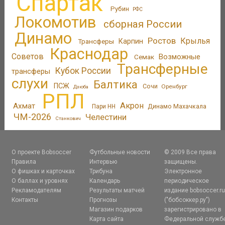
Спартак
Рубин
РФС
Локомотив
сборная России
Динамо
Ростов
Крылья
Трансферы
Карпин
Краснодар
Советов
Возможные
Семак
Трансферные
Кубок России
трансферы
слухи
Балтика
ПСЖ
Сочи
Оренбург
Дзюба
РПЛ
Акрон
Ахмат
Динамо Махачкала
Пари НН
ЧМ-2026
Челестини
Станкович
О проекте Bobsoccer
Футбольные новости
© 2009 Все права
Правила
Интервью
защищены.
О фишках и карточках
Трибуна
Электронное
О баллах и уровнях
Календарь
периодическое
Рекламодателям
Результаты матчей
издание bobsoccer.r
Контакты
Прогнозы
("бобсоккер.ру")
Магазин подарков
зарегистрировано в
Карта сайта
Федеральной служб