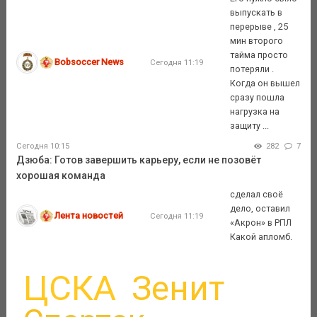
выпускать в
перерыве , 25
мин второго
тайма просто
Bobsoccer News
Сегодня 11:19
потеряли .
Когда он вышел
сразу пошла
нагрузка на
защиту ...
Сегодня 10:15
282
7
Дзюба: Готов завершить карьеру, если не позовёт
хорошая команда
сделал своё
дело, оставил
Лента новостей
Сегодня 11:19
«Акрон» в РПЛ
Какой апломб.
ЦСКА
Зенит