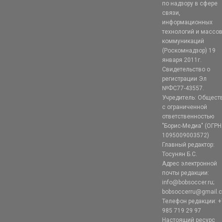
по надзору в сфере
связи,
информационных
технологий и массо
коммуникаций
(Роскомнадзор) 19
января 2011г.
Свидетельство о
регистрации Эл
№ФС77-43557.
Учредитель: Общест
с ограниченной
ответственностью
"Борис-Медиа" (ОГРН
1095009003572)
Главный редактор:
Тосунян Б.С.
Адрес электронной
почты редакции:
info@bobsoccer.ru;
bobsoccerru@gmail.
Телефон редакции: +
985 719 29 97
Настоящий ресурс