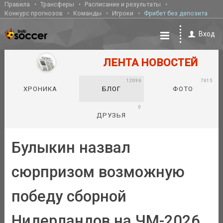
Правила
Трансферы
Расписание и результаты
Конкурс прогнозов
Команды
Игроки
Фрибет без депозита
Вход
ЛЕНТА НОВОСТЕЙ
12096
7615
ХРОНИКА
БЛОГ
ФОТО
0
ДРУЗЬЯ
Булыкин назвал
сюрпризом возможную
победу сборной
Нидерландов на ЧМ-2026