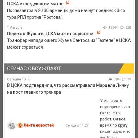
ЦСКА в следующем матче
Послезавтра в 20.30 армейцы дома начнут поединок 3-го
тура РПЛ против "Ростова".
1 Августа
13344
258
Переход Жуана в ЦСКА может сорваться
Трансфер нападающего Жуана Сантоса из "Гезтепе" в ЦСКА
может сорваться.
СЕЙЧАС ОБСУЖДАЮТ
Сегодня 10:35
784
19
В ЦСКА подтвердили, что рассматривали Марцела Личку
на пост главного тренера
У меня есть
подозрение что
цкатс - это
робот. Он всё
Лента новостей
время по кругу
Сегодня 11:27
пишет одно и то
же. И его