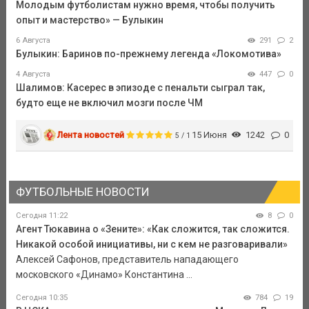
Молодым футболистам нужно время, чтобы получить
опыт и мастерство» — Булыкин
6 Августа
291
2
Булыкин: Баринов по-прежнему легенда «Локомотива»
4 Августа
447
0
Шалимов: Касерес в эпизоде с пенальти сыграл так,
будто еще не включил мозги после ЧМ
Лента новостей
15 Июня
1242
0
5 / 1
ФУТБОЛЬНЫЕ НОВОСТИ
Сегодня 11:22
8
0
Агент Тюкавина о «Зените»: «Как сложится, так сложится.
Никакой особой инициативы, ни с кем не разговаривали»
Алексей Сафонов, представитель нападающего
московского «Динамо» Константина ...
Сегодня 10:35
784
19