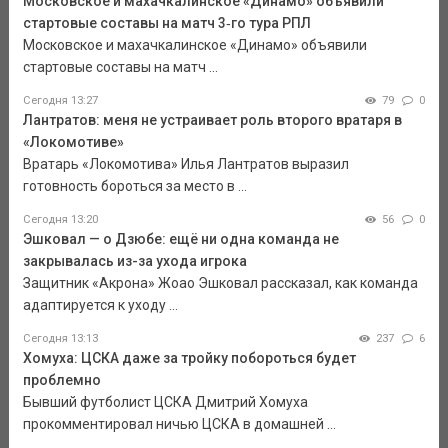
Московское и махачкалинское «Динамо» объявили
стартовые составы на матч 3‑го тура РПЛ
Московское и махачкалинское «Динамо» объявили
стартовые составы на матч ...
Сегодня 13:27
79
0
Лантратов: меня не устраивает роль второго вратаря в
«Локомотиве»
Вратарь «Локомотива» Илья Лантратов выразил
готовность бороться за место в ...
Сегодня 13:20
56
0
Эшковал — о Дзюбе: ещё ни одна команда не
закрывалась из-за ухода игрока
Защитник «Акрона» Жоао Эшковал рассказал, как команда
адаптируется к уходу ...
Сегодня 13:13
237
6
Хомуха: ЦСКА даже за тройку побороться будет
проблемно
Бывший футболист ЦСКА Дмитрий Хомуха
прокомментировал ничью ЦСКА в домашней ...