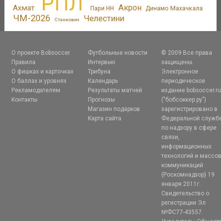
РПЛ
Акрон
Ахмат
Пари НН
Динамо Махачкала
ЧМ-2026
Челестини
Станкович
О проекте Bobsoccer
Футбольные новости
© 2009 Все права
Правила
Интервью
защищены.
О фишках и карточках
Трибуна
Электронное
О баллах и уровнях
Календарь
периодическое
Рекламодателям
Результаты матчей
издание bobsoccer.r
Контакты
Прогнозы
("бобсоккер.ру")
Магазин подарков
зарегистрировано в
Карта сайта
Федеральной служб
по надзору в сфере
связи,
информационных
технологий и массо
коммуникаций
(Роскомнадзор) 19
января 2011г.
Свидетельство о
регистрации Эл
№ФС77-43557.