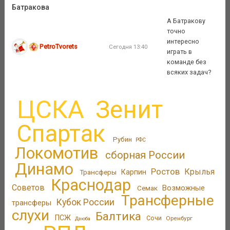
Батракова
А Батракову
точно
интересно
PetroTvorets
Сегодня 13:40
играть в
команде без
всяких задач?
ЦСКА
Зенит
Спартак
Рубин
РФС
Локомотив
сборная России
Динамо
Ростов
Крылья
Трансферы
Карпин
Краснодар
Советов
Возможные
Семак
Трансферные
Кубок России
трансферы
слухи
Балтика
ПСЖ
Сочи
Оренбург
Дзюба