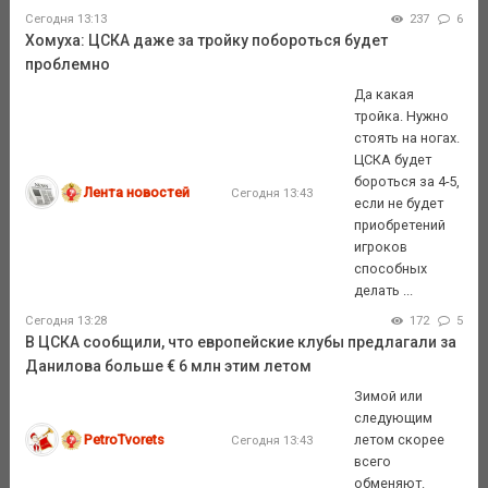
Сегодня 13:13
237
6
Хомуха: ЦСКА даже за тройку побороться будет
проблемно
Да какая
тройка. Нужно
стоять на ногах.
ЦСКА будет
бороться за 4-5,
Лента новостей
Сегодня 13:43
если не будет
приобретений
игроков
способных
делать ...
Сегодня 13:28
172
5
В ЦСКА сообщили, что европейские клубы предлагали за
Данилова больше € 6 млн этим летом
Зимой или
следующим
PetroTvorets
летом скорее
Сегодня 13:43
всего
обменяют.