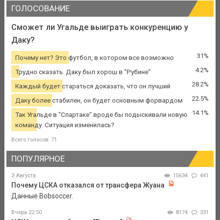
ГОЛОСОВАНИЕ
Сможет ли Угальде выиграть конкуренцию у
Даку?
31%
Почему нет? Это футбол, в котором все возможно
4.2%
Трудно сказать. Даку был хорош в "Рубине"
28.2%
Каждый будет стараться доказать, что он лучший
22.5%
Даку более стабилен, он будет основным форвардом
14.1%
Так Угальде в "Спартаке" вроде бы подыскивали новую
команду. Ситуация изменилась?
Всего голосов: 71
ПОПУЛЯРНОЕ
3 Августа
15634
441
Почему ЦСКА отказался от трансфера Жуана
Данные Bobsoccer.
Вчера 22:50
8174
331