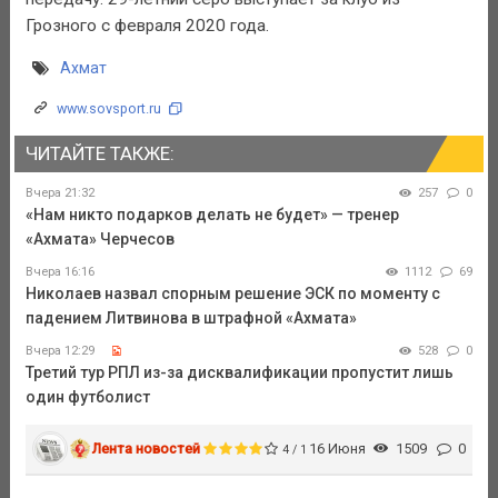
Грозного с февраля 2020 года.
Ахмат
www.sovsport.ru
ЧИТАЙТЕ ТАКЖЕ:
Вчера 21:32
257
0
«Нам никто подарков делать не будет» — тренер
«Ахмата» Черчесов
Вчера 16:16
1112
69
Николаев назвал спорным решение ЭСК по моменту с
падением Литвинова в штрафной «Ахмата»
Вчера 12:29
528
0
Третий тур РПЛ из-за дисквалификации пропустит лишь
один футболист
Лента новостей
16 Июня
1509
0
4 / 1