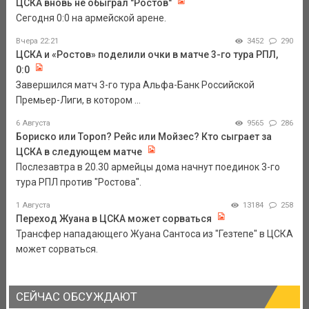
ЦСКА вновь не обыграл "Ростов"
Сегодня 0:0 на армейской арене.
Вчера 22:21
3452
290
ЦСКА и «Ростов» поделили очки в матче 3-го тура РПЛ,
0:0
Завершился матч 3-го тура Альфа-Банк Российской
Премьер-Лиги, в котором ...
6 Августа
9565
286
Бориско или Тороп? Рейс или Мойзес? Кто сыграет за
ЦСКА в следующем матче
Послезавтра в 20.30 армейцы дома начнут поединок 3-го
тура РПЛ против "Ростова".
1 Августа
13184
258
Переход Жуана в ЦСКА может сорваться
Трансфер нападающего Жуана Сантоса из "Гезтепе" в ЦСКА
может сорваться.
СЕЙЧАС ОБСУЖДАЮТ