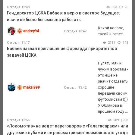
Сегодня 12:48
503
25
Гендиректор ЦСКА Бабаев: я верю в светлое будущее,
иначе не было бы смысла работать
Какой вопрос,
andrey94
Сегодня 13:42
такой и ответ.
Сегодня 11:17
2111
143
Бабаев назвал приглашение форварда приоритетной
задачей ЦСКА
Пулять мяч к
чужим воротам -
это ещё не
значит отдавать
maksi999
хорошие
Сегодня 13:42
передачи своим
футболистам ))))
У Облякова в
прошлом году ...
Сегодня 12:56
289
8
«Локомотив» не ведет переговоров с «Галатасараем» или
другими клубами и не рассматривает возможность ухода