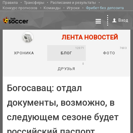
Правила
Трансферы
Расписание и результаты
Конкурс прогнозов
Команды
Игроки
Фрибет без депозита
Вход
ЛЕНТА НОВОСТЕЙ
12071
7603
ХРОНИКА
БЛОГ
ФОТО
0
ДРУЗЬЯ
Богосавац: отдал
документы, возможно, в
следующем сезоне будет
российский паспорт