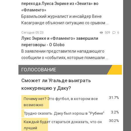
перехода Луиса Энрике из «Зенита» во
«Фламенго»
Бразильский журналист и инсайдер Вене
Касагранде объяснил ситуацию со срывом ...
Сегодня 05:23
509
6
Луис Энрике и «Фламенго» завершили
переговоры - O Globo
В заявлении представители нападающего
сообщили о «событиях, которые помешали ...
ГОЛОСОВАНИЕ
Сможет ли Угальде выиграть
конкуренцию у Даку?
31.7%
Почему нет? Это футбол, в котором все
возможно
3.2%
Трудно сказать. Даку был хорош в "Рубине"
30.2%
Каждый будет стараться доказать, что он
лучший