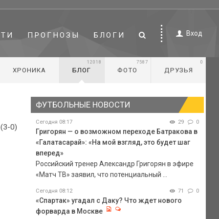
Вход
СТИ
ПРОГНОЗЫ
БЛОГИ
12018
7587
0
ХРОНИКА
БЛОГ
ФОТО
ДРУЗЬЯ
ФУТБОЛЬНЫЕ НОВОСТИ
Сегодня 08:17
29
0
(3-0)
Григорян — о возможном переходе Батракова в
«Галатасарай»: «На мой взгляд, это будет шаг
вперед»
Российский тренер Александр Григорян в эфире
«Матч ТВ» заявил, что потенциальный ...
Сегодня 08:12
71
0
«Спартак» угадал с Даку? Что ждет нового
форварда в Москве