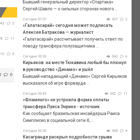
Бывший генеральный директор «Спартака»
Сергей Шавло — о сильных сторонах нового ...
Сегодня 07:07
427
2
842
2
«Галатасарай» сегодня может подписать
Алексея Батракова — журналист
78
17
«Галатасарай» рассчитывает получить ответ по
поводу трансфера полузащитника ...
610
4
Сегодня 05:55
560
6
Кирьяков: на месте Тюкавина любый бы плюнул
в руководство «Динамо» и ушёл
0
0
Бывший нападающий «Динамо» Сергей Кирьяков
высказался об игре форварда ...
Сегодня 05:43
542
11
«Фламенго» не устроила форма оплаты
трансфера Луиса Энрике - источник
Как сообщает бразильская инсайдерша Раиса
Симплисио в социальной сети Х, ...
Сегодня 05:30
568
4
Касагранде раскрыл подробности срыва