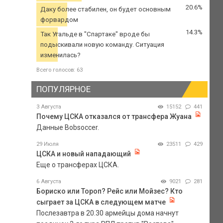
20.6%
Даку более стабилен, он будет основным
форвардом
14.3%
Так Угальде в "Спартаке" вроде бы
подыскивали новую команду. Ситуация
изменилась?
Всего голосов: 63
ПОПУЛЯРНОЕ
3 Августа
15152
441
Почему ЦСКА отказался от трансфера Жуана
Данные Bobsoccer.
29 Июля
23511
429
ЦСКА и новый нападающий
Еще о трансферах ЦСКА.
6 Августа
9021
281
Бориско или Тороп? Рейс или Мойзес? Кто
сыграет за ЦСКА в следующем матче
Послезавтра в 20.30 армейцы дома начнут