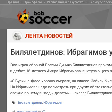
Правила
Трансферы
Расписание и результаты
Конкурс прог
ЛЕНТА НОВОСТЕЙ
Билялетдинов: Ибрагимов у
Экс-игрок сборной России Динияр Билялетдинов проком
и дебют 18-летнего Амира Ибрагимова, выступающего 
«С Буркина-Фасо хорошо сыграли, на классе. Забили быс
На Ибрагимова надо посмотреть при других обстоятельст
сложно по нему выводы делать», — сказал Билялетдинов
Билялетдинов
,
Ибрагимов
www.sovsport.ru