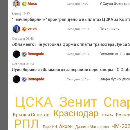
Макс
У Сауся была тра
Сегодня 08:27
Вчера 19:57
"Генчлербирлиги" проиграл дело о выплатах ЦСКА за Койта
vv-zh
Пока никак.
Сегодня 08:18
Сегодня 05:43
«Фламенго» не устроила форма оплаты трансфера Луиса Э
Renegade
Возможно. Но дви
Сегодня 08:18
Сегодня 05:23
Луис Энрике и «Фламенго» завершили переговоры - O Glob
Renegade
Вчера бурно диск
Сегодня 08:14
ЦСКА
Зенит
Спа
Краснодар
Крылья Советов
Возмо
Семак
РПЛ
ЧМ-20
Акрон
Пари НН
Динамо Махачкала