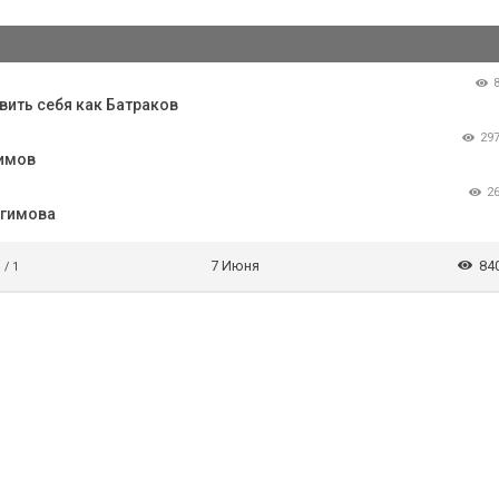
вить себя как Батраков
29
гимов
2
агимова
7 Июня
84
 / 1