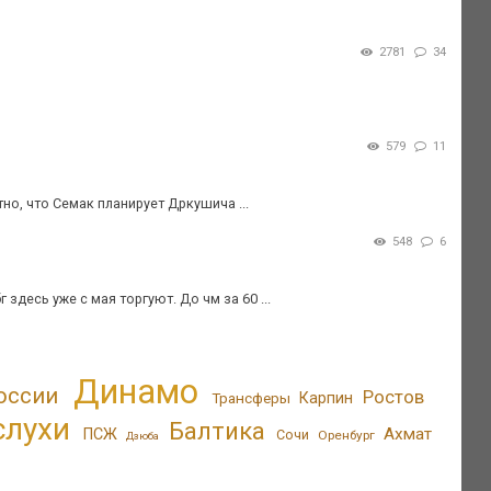
2781
34
579
11
о, что Семак планирует Дркушича ...
548
6
здесь уже с мая торгуют. До чм за 60 ...
Динамо
оссии
Ростов
Трансферы
Карпин
слухи
Балтика
Ахмат
ПСЖ
Сочи
Оренбург
Дзюба