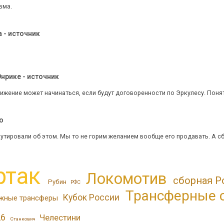
вма.
 - источник
нрике - источник
жение может начинаться, если будут договоренности по Эркулесу. Понятн
o
утировали об этом. Мы то не горим желанием вообще его продавать. А сбг 
ртак
Локомотив
сборная Р
Рубин
РФС
Трансферные 
Кубок России
жные трансферы
26
Челестини
Станкович