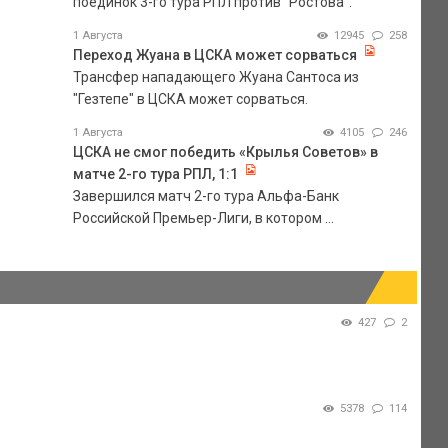
поединок 3-го тура РПЛ против "Ростова".
1 Августа
12945
258
Переход Жуана в ЦСКА может сорваться
Трансфер нападающего Жуана Сантоса из
"Гезтепе" в ЦСКА может сорваться.
1 Августа
4105
246
ЦСКА не смог победить «Крылья Советов» в
матче 2-го тура РПЛ, 1:1
Завершился матч 2-го тура Альфа-Банк
Российской Премьер-Лиги, в котором ...
427
2
5378
114