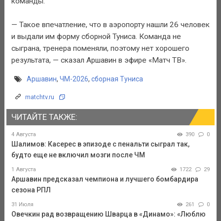
команды.
— Такое впечатление, что в аэропорту нашли 26 человек
и выдали им форму сборной Туниса. Команда не
сыграна, тренера поменяли, поэтому нет хорошего
результата, — сказал Аршавин в эфире «Матч ТВ».
Аршавин
,
ЧМ-2026
,
сборная Туниса
matchtv.ru
ЧИТАЙТЕ ТАКЖЕ:
4 Августа
390
0
Шалимов: Касерес в эпизоде с пенальти сыграл так,
будто еще не включил мозги после ЧМ
1 Августа
1722
29
Аршавин предсказал чемпиона и лучшего бомбардира
сезона РПЛ
31 Июля
261
0
Овечкин рад возвращению Шварца в «Динамо»: «Люблю