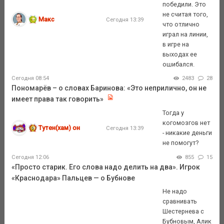
победили. Это
не считая того,
Макс
Сегодня 13:39
что отлично
играл на линии,
в игре на
выходах ее
ошибался.
Сегодня 08:54
2483
28
Пономарёв – о словах Баринова: «Это неприлично, он не
имеет права так говорить»
Тогда у
когомозгов нет
Тутен(хам) он
Сегодня 13:39
- никакие деньги
не помогут?
Сегодня 12:06
855
15
«Просто старик. Его слова надо делить на два». Игрок
«Краснодара» Пальцев — о Бубнове
Не надо
сравнивать
Шестернева с
Бубновым, Алик