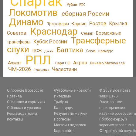
Спартак
Рубин
РФС
Локомотив
сборная России
Динамо
Ростов
Крылья
Трансферы
Карпин
Краснодар
Советов
Возможные
Семак
Трансферные
Кубок России
трансферы
слухи
Балтика
ПСЖ
Сочи
Оренбург
Дзюба
РПЛ
Акрон
Ахмат
Пари НН
Динамо Махачкала
ЧМ-2026
Челестини
Станкович
О проекте Bobsoccer
Футбольные новости
© 2009 Все права
Правила
Интервью
защищены.
О фишках и карточках
Трибуна
Электронное
О баллах и уровнях
Календарь
периодическое
Рекламодателям
Результаты матчей
издание bobsoccer.r
Контакты
Прогнозы
("бобсоккер.ру")
Магазин подарков
зарегистрировано в
Карта сайта
Федеральной служб