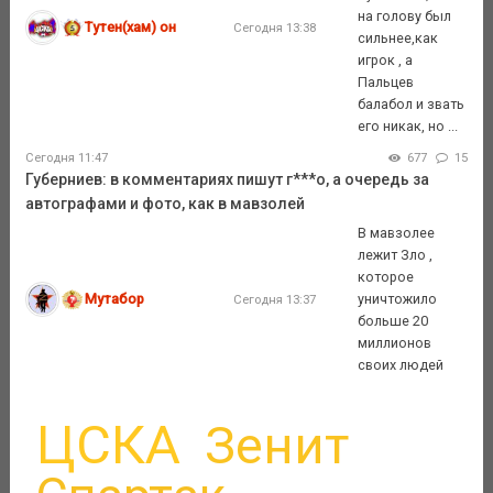
на голову был
Тутен(хам) он
Сегодня 13:38
сильнее,как
игрок , а
Пальцев
балабол и звать
его никак, но ...
Сегодня 11:47
677
15
Губерниев: в комментариях пишут г***о, а очередь за
автографами и фото, как в мавзолей
В мавзолее
лежит Зло ,
которое
Мутабор
уничтожило
Сегодня 13:37
больше 20
миллионов
своих людей
ЦСКА
Зенит