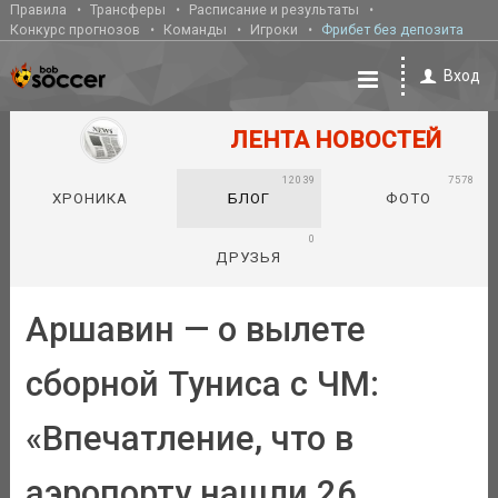
Правила
Трансферы
Расписание и результаты
Конкурс прогнозов
Команды
Игроки
Фрибет без депозита
Вход
ЛЕНТА НОВОСТЕЙ
12039
7578
ХРОНИКА
БЛОГ
ФОТО
0
ДРУЗЬЯ
Аршавин — о вылете
сборной Туниса с ЧМ:
«Впечатление, что в
аэропорту нашли 26