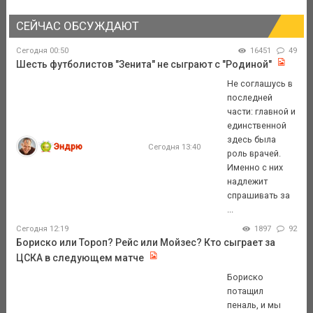
СЕЙЧАС ОБСУЖДАЮТ
Сегодня 00:50
16451
49
Шесть футболистов "Зенита" не сыграют с "Родиной"
Не соглашусь в
последней
части: главной и
единственной
здесь была
Эндрю
Сегодня 13:40
роль врачей.
Именно с них
надлежит
спрашивать за
...
Сегодня 12:19
1897
92
Бориско или Тороп? Рейс или Мойзес? Кто сыграет за
ЦСКА в следующем матче
Бориско
потащил
пеналь, и мы