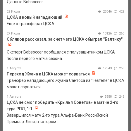
Данные Bobsoccer.
29 Июля
23046
429
ЦСКА и новый нападающий
Еще о трансферах ЦСКА.
27 Июля
13126
265
Обляков рассказал, за счет чего ЦСКА обыграл "Балтику"
Эксперт Bobsoccer пообщался с полузащитником ЦСКА
после первого матча сезона.
1 Августа
12543
258
Переход Жуана в ЦСКА может сорваться
Трансфер нападающего Жуана Сантоса из "Гезтепе" в ЦСКА
может сорваться.
1 Августа
3958
246
ЦСКА не смог победить «Крылья Советов» в матче 2-го
тура РПЛ, 1:1
Завершился матч 2-го тура Альфа-Банк Российской
Премьер-Лиги, в котором ...