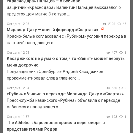
«Краснодара» Пальцев — о Бубнове
Защитник «Краснодара» Валентин Пальцев высказался о
предстоящем матче 3-го тура ...
Сегодня 12:06
2104
45
Мирлинд Даку — новый форвард «Спартака»
Красно-белые согласовали с «Рубином» условия перехода в
наш клуб нападающего ...
Сегодня 12:05
407
1
Касаджиков: не думаю о том, что «Зенит» может вернуть
меня досрочно
Полузащитник «Оренбурга» Андрей Касаджиков
прокомментировал слова главного ...
Сегодня 12:04
565
0
«Рубин» объявил о переходе Мирлинда Даку в «Спартак»
Пресс-служба казанского «Рубина» объявила о переходе
албанского нападающего ...
Сегодня 11:57
193
1
The Athletic: «Барселона» провела переговоры с
представителями Родри