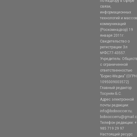
по надзору в сфере
связи,
информационных
технологий и массо
коммуникаций
(Роскомнадзор) 19
января 2011г.
Свидетельство о
регистрации Эл
№ФС77-43557.
Учредитель: Общест
с ограниченной
ответственностью
"Борис-Медиа" (ОГРН
1095009003572)
Главный редактор:
Тосунян Б.С.
Адрес электронной
почты редакции:
info@bobsoccer.ru;
bobsoccerru@gmail.
Телефон редакции: +
985 719 29 97
Настоящий ресурс