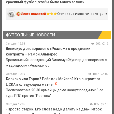
красивый футбол, чтобы было много голов»
Лента новостей
21 Июня
1778
9
3 / 4
ФУТБОЛЬНЫЕ НОВОСТИ
Сегодня 12:33
202
2
Винисиус договорился с «Реалом» о продлении
контракта — Рамон Альварес
Бразильский нападающий Винисиус Жуниор договорился с
мадридским «Реалом» о ...
Сегодня 12:19
1837
89
Бориско или Тороп? Рейс или Мойзес? Кто сыграет за
ЦСКА в следующем матче
Послезавтра в 20.30 армейцы дома начнут поединок 3-го
тура РПЛ против "Ростова".
Сегодня 12:06
855
15
«Просто старик. Его слова надо делить на два». Игрок