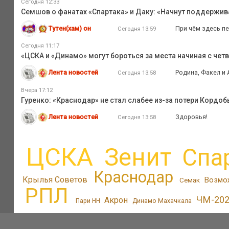
Сегодня 12:33
Семшов о фанатах «Спартака» и Даку: «Начнут поддержива
Тутен(хам) он
При чём здесь пе
Сегодня 13:59
Сегодня 11:17
«ЦСКА и «Динамо» могут бороться за места начиная с четв
Лента новостей
Родина, Факел и А
Сегодня 13:58
Вчера 17:12
Гуренко: «Краснодар» не стал слабее из-за потери Кордоб
Лента новостей
Здоровья!
Сегодня 13:58
ЦСКА
Зенит
Спа
Краснодар
Крылья Советов
Возмо
Семак
РПЛ
ЧМ-20
Акрон
Пари НН
Динамо Махачкала