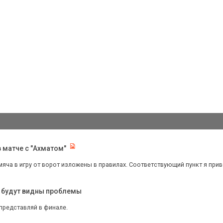
в матче с "Ахматом"
яча в игру от ворот изложены в правилах. Соответствующий пункт я приве
, будут видны проблемы
представляй в финале.