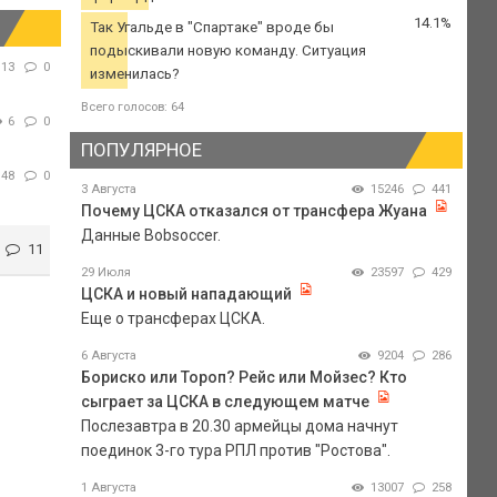
14.1%
Так Угальде в "Спартаке" вроде бы
подыскивали новую команду. Ситуация
13
0
изменилась?
Всего голосов: 64
6
0
ПОПУЛЯРНОЕ
48
0
3 Августа
15246
441
Почему ЦСКА отказался от трансфера Жуана
Данные Bobsoccer.
11
29 Июля
23597
429
ЦСКА и новый нападающий
Еще о трансферах ЦСКА.
6 Августа
9204
286
Бориско или Тороп? Рейс или Мойзес? Кто
сыграет за ЦСКА в следующем матче
Послезавтра в 20.30 армейцы дома начнут
поединок 3-го тура РПЛ против "Ростова".
1 Августа
13007
258