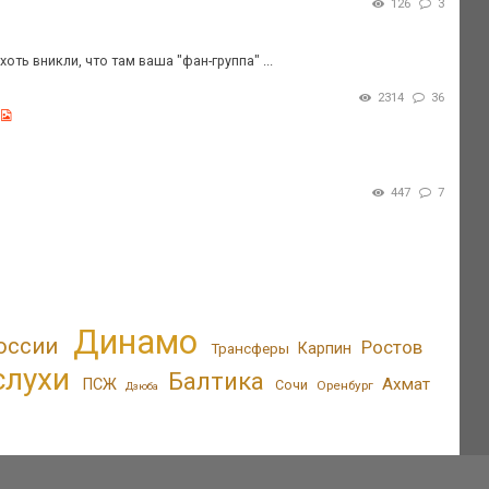
126
3
ть вникли, что там ваша "фан-группа" ...
2314
36
447
7
Динамо
оссии
Ростов
Трансферы
Карпин
слухи
Балтика
Ахмат
ПСЖ
Сочи
Оренбург
Дзюба