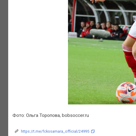
Фото: Ольга Торопова, bobsoccer.ru
https://t.me/fckssamara_official/24995