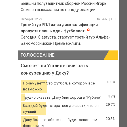
Бывший полузащитник сборной России Игорь
Семшов высказался по поводу реакции ...
Сегодня 12:29
266
0
Третий тур РПЛ из-за дисквалификации
пропустит лишь один футболист
Сегодня, 8 августа, стартует третий тур Альфа-
Банк Российской Премьер-лиги.
ГОЛОСОВАНИЕ
Сможет ли Угальде выиграть
конкуренцию у Даку?
31.3%
Почему нет? Это футбол, в котором все
возможно
4.7%
Трудно сказать. Даку был хорош в "Рубине"
29.7%
Каждый будет стараться доказать, что он
лучший
20.3%
Даку более стабилен, он будет основным
форвардом