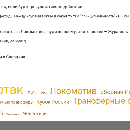
ть, если будет результативное действие.
реходы между клубами вобще и какая то там "принципиальность"? Вы бы хо
ертого, а «Локомотив», судя по всему, и того ниже» — Журавель
нжи, до кучи :)
ы и Сперцяна
ртак
Локомотив
сборная Р
Рубин
РФС
Трансферные 
Кубок России
жные трансферы
26
Челестини
Станкович