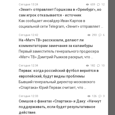
Сегодня 13:24
659
12
«Зенит» отправляет Горшкова в «Оренбург», но
сам игрок отказывается - источник
Как сообщает инсайдер Иван Карпов в
социальной сети Telegram, «Зенит» отправляет ...
Сегодня 12:42
293
6
На «Матч ТВ» рассказали, делают ли
комментаторам замечания за каламбуры
Первый заместитель генерального продюсера
«Матч ТВ» Дмитрий Рыжков раскрыл, что ...
Сегодня 12:34
182
10
Первак: когда российский футбол вернётся в
европейский, будут видны проблемы
Бывший генеральный директор московского
«Спартака» Юрий Первак считает, что ...
Сегодня 12:33
126
3
Семшов о фанатах «Спартака» и Даку: «Начнут
поддерживать, если будет результативное
действие.