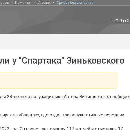
нозов
Команды
Игроки
Фрибет без депозита
НОВО
ли у "Спартака" Зиньковского
нды 28-летнего полузащитника Антона Зиньковского, сообщае
рнирах за «Спартак», где отдал три результативные передачи.
2022 год. Он провел за команду 117 матчей и отметился 17