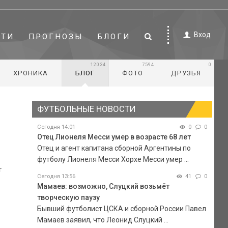
Вход
СТИ
ПРОГНОЗЫ
БЛОГИ
12034
7594
0
ХРОНИКА
БЛОГ
ФОТО
ДРУЗЬЯ
ФУТБОЛЬНЫЕ НОВОСТИ
Сегодня 14:01
0
0
Отец Лионеля Месси умер в возрасте 68 лет
Отец и агент капитана сборной Аргентины по
футболу Лионеля Месси Хорхе Месси умер ...
т
Сегодня 13:56
41
0
Мамаев: возможно, Слуцкий возьмёт
творческую паузу
Бывший футболист ЦСКА и сборной России Павел
Мамаев заявил, что Леонид Слуцкий ...