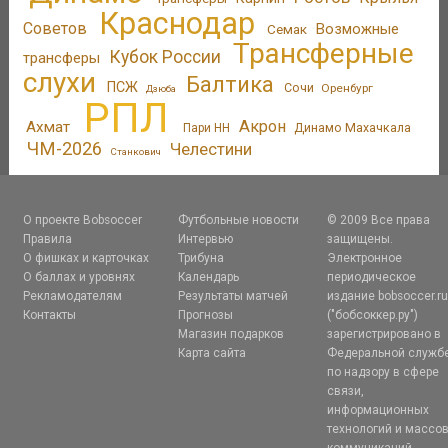
Краснодар
Советов
Возможные
Семак
Трансферные
Кубок России
трансферы
слухи
Балтика
ПСЖ
Сочи
Оренбург
Дзюба
РПЛ
Акрон
Ахмат
Динамо Махачкала
Пари НН
ЧМ-2026
Челестини
Станкович
О проекте Bobsoccer
Футбольные новости
© 2009 Все права
Правила
Интервью
защищены.
О фишках и карточках
Трибуна
Электронное
О баллах и уровнях
Календарь
периодическое
Рекламодателям
Результаты матчей
издание bobsoccer.r
Контакты
Прогнозы
("бобсоккер.ру")
Магазин подарков
зарегистрировано в
Карта сайта
Федеральной служб
по надзору в сфере
связи,
информационных
технологий и массо