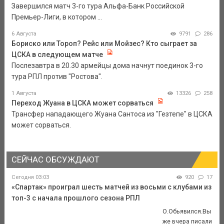
Завершился матч 3-го тура Альфа-Банк Российской
Премьер-Лиги, в котором ...
6 Августа
9791
286
Бориско или Тороп? Рейс или Мойзес? Кто сыграет за
ЦСКА в следующем матче
Послезавтра в 20.30 армейцы дома начнут поединок 3-го
тура РПЛ против "Ростова".
1 Августа
13326
258
Переход Жуана в ЦСКА может сорваться
Трансфер нападающего Жуана Сантоса из "Гезтепе" в ЦСКА
может сорваться.
СЕЙЧАС ОБСУЖДАЮТ
Сегодня 03:03
920
17
«Спартак» проиграл шесть матчей из восьми с клубами из
топ-3 с начала прошлого сезона РПЛ
О.Обьявился.Вы
же вчера писали