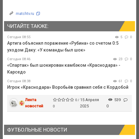
matchtv.ru
ЧИТАЙТЕ ТАКЖЕ:
Сегодня 08:55
5
0
Артига объяснил поражение «Рубина» со счетом 0:5
уходом Даку: «У команды был шок»
Сегодня 08:46
23
0
«Спартак» был шокирован камбэком «Краснодара» -
Карседо
Сегодня 08:38
61
0
Игрок «Краснодара» Воробьёв сравнил себя с Кордобой
Лента
15 Апреля
539
0 /
новостей
2025
0
0
ФУТБОЛЬНЫЕ НОВОСТИ