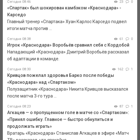
Сегодня 08:46
23
0
«Спартак» был шокирован камбэком «Краснодара» -
Карседо
Главный тренер «Спартака» Хуан Карлос Карседо подвел
итоги матча против ...
Сегодня 08:38
61
0
Игрок «Краснодара» Воробьёв сравнил себя с Кордобой
Нападающий «Краснодара» Дмитрий Воробьёв рассказал
об адаптации в команде.
Сегодня 08:30
162
1
Кривцов пожелал здоровья Барко после победы
«Краснодара» над «Спартаком»
Полузащитник «Краснодара» Никита Кривцов высказался
после матча 3-го тура ...
Сегодня 08:23
87
1
Агкацев — о пропущенном голе в матче со «Спартаком»:
«Принял ошибку. Главное — быстро обнулиться и
продолжать играть»
Вратарь «Краснодара» Станислав Агкацев в эфире «Матч