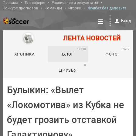
Правила
Трансферы
Расписание и результаты
Конкурс прогнозов
Команды
Игроки
Фрибет без депозита
Вход
ЛЕНТА НОВОСТЕЙ
12090
7607
ХРОНИКА
БЛОГ
ФОТО
0
ДРУЗЬЯ
Булыкин: «Вылет
«Локомотива» из Кубка не
будет грозить отставкой
Галактионову»