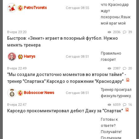
что Краснодар
PetroTvorets
Сегодня 08:55
ждут
похороны.Язык
мой враг мой
Вчера 23:20
2036
39
Быстров: «Зенит» играет в позорный футбол. Нужно
менять тренера
Правильно
Harrys
Сегодня 08:51
говорит
Вчера 22:49
2387
20
"Мы создали достаточно моментов во втором тайме" -
тренер "Спартака" Карседо о поражении "Краснодару"
Тренер проиграл
Bobsoccer News
Сегодня 08:51
физкультурнику.
Вчера 22:47
6059
16
Карседо прокомментировал дебют Даку за "Спартак"
Готовы к
ответе?
Получайте!
Подъехали