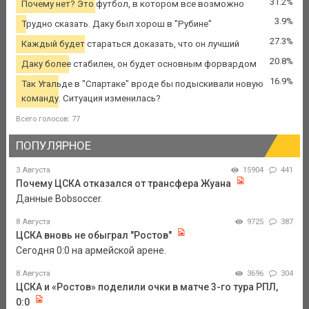
31.2%
Почему нет? Это футбол, в котором все возможно
3.9%
Трудно сказать. Даку был хорош в "Рубине"
27.3%
Каждый будет стараться доказать, что он лучший
20.8%
Даку более стабилен, он будет основным форвардом
16.9%
Так Угальде в "Спартаке" вроде бы подыскивали новую
команду. Ситуация изменилась?
Всего голосов: 77
ПОПУЛЯРНОЕ
3 Августа
15904
441
Почему ЦСКА отказался от трансфера Жуана
Данные Bobsoccer.
8 Августа
9725
387
ЦСКА вновь не обыграл "Ростов"
Сегодня 0:0 на армейской арене.
8 Августа
3696
304
ЦСКА и «Ростов» поделили очки в матче 3-го тура РПЛ,
0:0