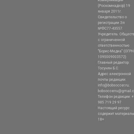
коммуникаций
(Роскомнадзор) 19
января 2011г.
Свидетельство о
регистрации Эл
№ФС77-43557.
Учредитель: Общест
с ограниченной
ответственностью
"Борис-Медиа" (ОГРН
1095009003572)
Главный редактор:
Тосунян Б.С.
Адрес электронной
почты редакции:
info@bobsoccer.ru;
bobsoccerru@gmail.
Телефон редакции: +
985 719 29 97
Настоящий ресурс
содержит материал
18+