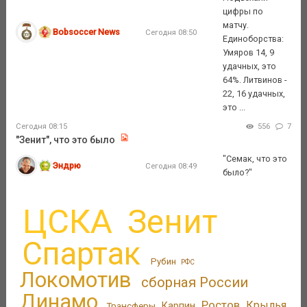
цифры по
матчу.
Bobsoccer News
Сегодня 08:50
Единоборства:
Умяров 14, 9
удачных, это
64%. Литвинов -
22, 16 удачных,
это ...
Сегодня 08:15
556
7
"Зенит", что это было
"Семак, что это
Эндрю
Сегодня 08:49
было?"
ЦСКА
Зенит
Спартак
Рубин
РФС
Локомотив
сборная России
Динамо
Ростов
Крылья
Трансферы
Карпин