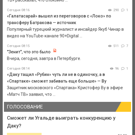
ТВ» рассказал, что спокойно ...
Сегодня 08:16
290
1
«Галатасарай» вышел из переговоров с «Локо» по
трансферу Батракова — источник
Популярный турецкий журналист и инсайдер Якуб Чинар в
видео на YouTube-канале 90+Digital ...
Сегодня 08:15
511
7
"Зенит", что это было
Вчера, сегодня, завтра в Петербурге.
Сегодня 08:14
96
1
«Даку тащил «Рубин» чуть ли не в одиночку, а в
«Спартаке» сможет забивать еще больше» — Ву
Защитник московского «Спартака» Кристофер Ву в эфире
«Матч ТВ» заявил, что ...
ГОЛОСОВАНИЕ
Сможет ли Угальде выиграть конкуренцию у
Даку?