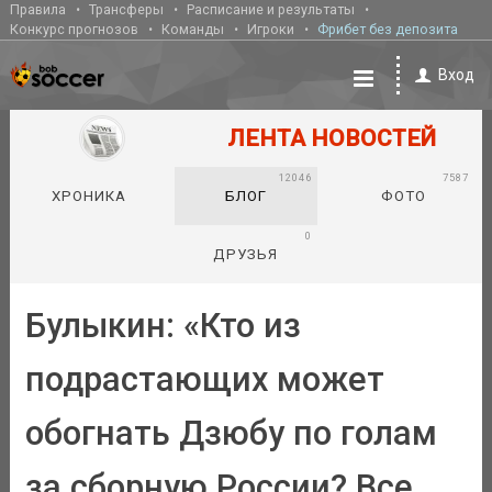
Правила
Трансферы
Расписание и результаты
Конкурс прогнозов
Команды
Игроки
Фрибет без депозита
Вход
ЛЕНТА НОВОСТЕЙ
12046
7587
ХРОНИКА
БЛОГ
ФОТО
0
ДРУЗЬЯ
Булыкин: «Кто из
подрастающих может
обогнать Дзюбу по голам
за сборную России? Все