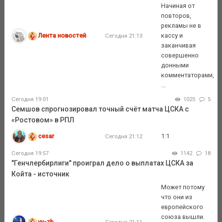
Начиная от
повторов,
рекламы не в
Лента новостей
кассу и
Сегодня 21:13
заканчивая
совершенно
донными
комментаторами,
...
Сегодня 19:01
1025
5
Семшов спрогнозировал точный счёт матча ЦСКА с
«Ростовом» в РПЛ
cesar
1:1
Сегодня 21:12
Сегодня 19:57
1142
18
"Генчлербирлиги" проиграл дело о выплатах ЦСКА за
Койта - источник
Может потому
что они из
европейского
союза вышли.
vv-zh