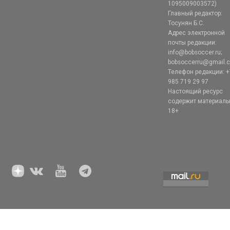
1095009003572)
Главный редактор:
Тосунян Б.С.
Адрес электронной
почты редакции:
info@bobsoccer.ru;
bobsoccerru@gmail.
Телефон редакции: +
985 719 29 97
Настоящий ресурс
содержит материал
18+