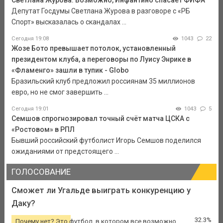
Светлана Журова: Возможно, Инфантино спасает ФИФА
Депутат Госдумы Светлана Журова в разговоре с «РБ
Спорт» высказалась о скандалах ...
Сегодня 19:08
1043
22
Жозе Бото превышает потолок, установленный
президентом клуба, а переговоры по Луису Энрике в
«Фламенго» зашли в тупик - Globo
Бразильский клуб предложил россиянам 35 миллионов
евро, но не смог завершить ...
Сегодня 19:01
1043
5
Семшов спрогнозировал точный счёт матча ЦСКА с
«Ростовом» в РПЛ
Бывший российский футболист Игорь Семшов поделился
ожиданиями от предстоящего ...
ГОЛОСОВАНИЕ
Сможет ли Угальде выиграть конкуренцию у
Даку?
32.3%
Почему нет? Это футбол, в котором все возможно