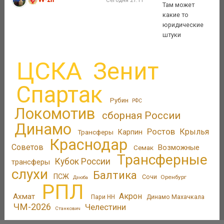
Сегодня 21:11
Там может
какие то
юридические
штуки
ЦСКА
Зенит
Спартак
Рубин
РФС
Локомотив
сборная России
Динамо
Ростов
Крылья
Трансферы
Карпин
Краснодар
Советов
Возможные
Семак
Трансферные
Кубок России
трансферы
слухи
Балтика
ПСЖ
Сочи
Оренбург
Дзюба
РПЛ
Акрон
Ахмат
Пари НН
Динамо Махачкала
ЧМ-2026
Челестини
Станкович