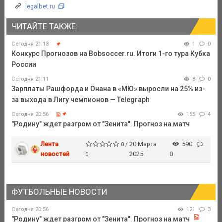
legalbet.ru
ЧИТАЙТЕ ТАКЖЕ:
Сегодня 21:13
1
0
Конкурс Прогнозов на Bobsoccer.ru. Итоги 1-го тура Кубка
России
Сегодня 21:11
8
0
Зарплаты Рашфорда и Онана в «МЮ» выросли на 25% из-
за выхода в Лигу чемпионов — Telegraph
Сегодня 20:56
155
4
"Родину" ждет разгром от "Зенита". Прогноз на матч
Лента
20 Марта
590
0 /
новостей
2025
0
0
ФУТБОЛЬНЫЕ НОВОСТИ
Сегодня 20:56
121
3
"Родину" ждет разгром от "Зенита". Прогноз на матч