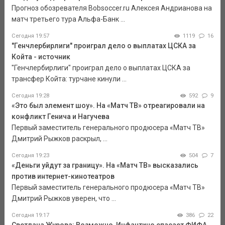
Прогноз обозревателя Bobsoccer.ru Алексея Андрианова на
матч третьего тура Альфа-Банк ...
Сегодня 19:57
1119
16
"Генчлербирлиги" проиграл дело о выплатах ЦСКА за
Койта - источник
"Генчлербирлиги" проиграл дело о выплатах ЦСКА за
трансфер Койта: турчане кинули ...
Сегодня 19:28
592
9
«Это был элемент шоу». На «Матч ТВ» отреагировали на
конфликт Генича и Нагучева
Первый заместитель генерального продюсера «Матч ТВ»
Дмитрий Рыжков раскрыл, ...
Сегодня 19:23
504
7
«Деньги уйдут за границу». На «Матч ТВ» высказались
против интернет-кинотеатров
Первый заместитель генерального продюсера «Матч ТВ»
Дмитрий Рыжков уверен, что ...
Сегодня 19:17
386
22