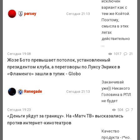
исключен
вариант как с
persey
тем же Койтой.
Сегодня 21:13
Поэтому,
смысла в этих
легах
действительно
...
Сегодня 19:08
1017
21
Жозе Бото превышает потолок, установленный
президентом клуба, а переговоры по Луису Энрике в
«Фламенго» зашли в тупик - Globo
Заканчивай
уже)) Никакого
Renegade
Сегодня 21:13
Головина в РПЛ
не будет
Сегодня 19:23
504
7
«Деньги уйдут за границу». На «Матч ТВ» высказались
против интернет-кинотеатров
Качество
продукта - г*но.