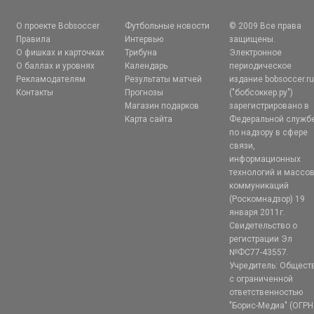
О проекте Bobsoccer
Футбольные новости
© 2009 Все права
Правила
Интервью
защищены.
О фишках и карточках
Трибуна
Электронное
О баллах и уровнях
Календарь
периодическое
Рекламодателям
Результаты матчей
издание bobsoccer.r
Контакты
Прогнозы
("бобсоккер.ру")
Магазин подарков
зарегистрировано в
Карта сайта
Федеральной служб
по надзору в сфере
связи,
информационных
технологий и массо
коммуникаций
(Роскомнадзор) 19
января 2011г.
Свидетельство о
регистрации Эл
№ФС77-43557.
Учредитель: Общест
с ограниченной
ответственностью
"Борис-Медиа" (ОГРН