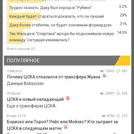
3.2%
Трудно сказать. Даку был хорош в "Рубине"
29%
Каждый будет стараться доказать, что он лучший
21%
Даку более стабилен, он будет основным форвардом
14.5%
Так Угальде в "Спартаке" вроде бы подыскивали новую
команду. Ситуация изменилась?
Всего голосов: 62
ПОПУЛЯРНОЕ
3 Августа
15002
441
Почему ЦСКА отказался от трансфера Жуана
Данные Bobsoccer.
29 Июля
23397
429
ЦСКА и новый нападающий
Еще о трансферах ЦСКА.
Вчера 12:19
8706
273
Бориско или Тороп? Рейс или Мойзес? Кто сыграет за
ЦСКА в следующем матче