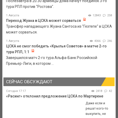
Послезавтра в 20.30 армейцы дома начнут поединок 3-го
тура РПЛ против "Ростова".
1 Августа
12843
258
Переход Жуана в ЦСКА может сорваться
Трансфер нападающего Жуана Сантоса из "Гезтепе" в ЦСКА
может сорваться.
1 Августа
4066
246
ЦСКА не смог победить «Крылья Советов» в матче 2-го
тура РПЛ, 1:1
Завершился матч 2-го тура Альфа-Банк Российской
Премьер-Лиги, в котором ...
СЕЙЧАС ОБСУЖДАЮТ
Сегодня 17:17
2418
42
«Расинг» отклонил предложение ЦСКА по Мартирене
Даже если и
решат кого-то
выкупить, не