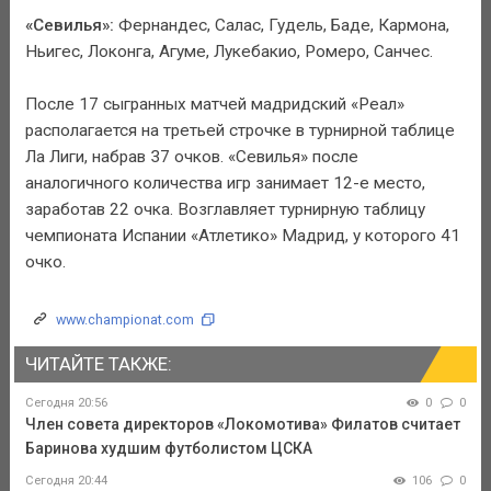
«Севилья»:
Фернандес, Салас, Гудель, Баде, Кармона,
Ньигес, Локонга, Агуме, Лукебакио, Ромеро, Санчес.
После 17 сыгранных матчей мадридский «Реал»
располагается на третьей строчке в турнирной таблице
Ла Лиги, набрав 37 очков. «Севилья» после
аналогичного количества игр занимает 12-е место,
заработав 22 очка. Возглавляет турнирную таблицу
чемпионата Испании «Атлетико» Мадрид, у которого 41
очко.
www.championat.com
ЧИТАЙТЕ ТАКЖЕ:
Сегодня 20:56
0
0
Член совета директоров «Локомотива» Филатов считает
Баринова худшим футболистом ЦСКА
Сегодня 20:44
106
0