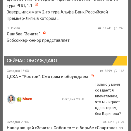
тура РПЛ, 1:1
Завершился матч 2-го тура Альфа-Банк Российской
Премьер-Лиги, в котором ...
30 Июля
11741
240
Ошибка "Зенита"
Бобсоккер-юниор представляет.
СЕЙЧАС ОБСУЖДАЮТ
Сегодня 18:03
3499
163
ЦСКА – "Ростов". Смотрим и обсуждаем
Только у меня
создается
впечатление,
Макс
Сегодня 20:58
что мы играет
вдесятером,
без Баринова?
Сегодня 20:04
629
24
Нападающий «Зенита» Соболев — о борьбе «Спартака» за