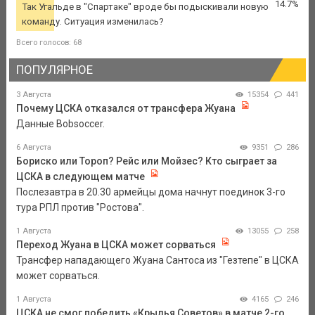
14.7%
Так Угальде в "Спартаке" вроде бы подыскивали новую
команду. Ситуация изменилась?
Всего голосов: 68
ПОПУЛЯРНОЕ
3 Августа
15354
441
Почему ЦСКА отказался от трансфера Жуана
Данные Bobsoccer.
6 Августа
9351
286
Бориско или Тороп? Рейс или Мойзес? Кто сыграет за
ЦСКА в следующем матче
Послезавтра в 20.30 армейцы дома начнут поединок 3-го
тура РПЛ против "Ростова".
1 Августа
13055
258
Переход Жуана в ЦСКА может сорваться
Трансфер нападающего Жуана Сантоса из "Гезтепе" в ЦСКА
может сорваться.
1 Августа
4165
246
ЦСКА не смог победить «Крылья Советов» в матче 2-го