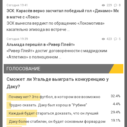
Сегодня 19:41
229
8
ЭСК: Карасёв верно засчитал победный гол «Динамо» Мх
в матче с «Локо»
ЭСК вынесла вердикт по обращению «Локомотива»
касательно эпизода во встрече ...
Сегодня 19:39
423
5
Альмада перешёл в «Ривер Плейт»
«Ривер Плейт» достиг договорённости с мадридским
«Атлетико» о полноценном ...
ГОЛОСОВАНИЕ
Сможет ли Угальде выиграть конкуренцию у
Даку?
32.4%
Почему нет? Это футбол, в котором все возможно
4.4%
Трудно сказать. Даку был хорош в "Рубине"
29.4%
Каждый будет стараться доказать, что он лучший
19.1%
Даку более стабилен, он будет основным форвардом