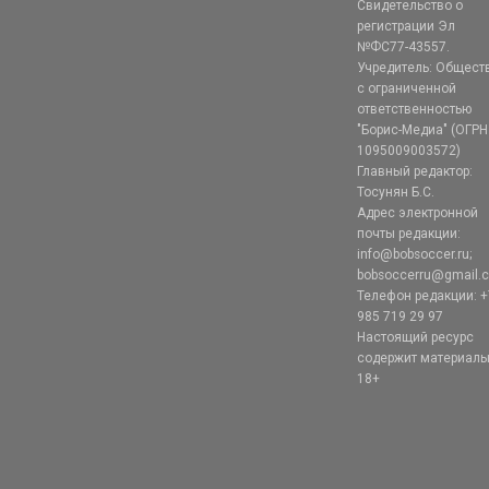
Свидетельство о
регистрации Эл
№ФС77-43557.
Учредитель: Общест
с ограниченной
ответственностью
"Борис-Медиа" (ОГРН
1095009003572)
Главный редактор:
Тосунян Б.С.
Адрес электронной
почты редакции:
info@bobsoccer.ru;
bobsoccerru@gmail.
Телефон редакции: +
985 719 29 97
Настоящий ресурс
содержит материал
18+