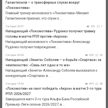
Галактионов — о трансферных слухах вокруг
«Локомотива»
Главный тренер московского «Локомотива» Михаил
Галактионов признал, что слухи о ...
Сегодня 20:07
231
1
Нападающий «Локомотива» Руденко получил травму
головы в матче РПЛ против «Акрона»
Нападающий московского «Локомотива» Александр
Руденко получил повреждение ...
Сегодня 20:04
629
24
Нападающий «Зенита» Соболев — о борьбе «Спартака» за
чемпионство: «Семь лет одно и то же»
Нападающий «Зенита» Александр Соболев высказался о
конкуренции «Спартака» в ...
Сегодня 19:56
879
38
«Локомотив» не смог победить «Акрон» в матче 3-го тура
РПЛ-2026/2027
Завершился матч 3-го тура Альфа-Банк Российской
Премьер-Лиги сезона-2026/2027, в ...