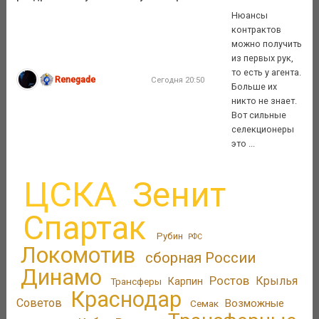
Нюансы
контрактов
можно получить
из первых рук,
то есть у агента.
Renegade
Сегодня 20:50
Больше их
никто не знает.
Вот сильные
селекционеры
это ...
ЦСКА
Зенит
Спартак
Рубин
РФС
Локомотив
сборная России
Динамо
Ростов
Крылья
Трансферы
Карпин
Краснодар
Советов
Возможные
Семак