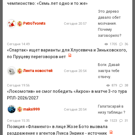
чемпионство: «Семь лет одно и то же»
Это дерево
давало обет
PetroTvorets
молчания.
Сегодня 20:57
Почему
заговорило?
Сегодня 14:49
1705
36
«Спартак» ищет варианты для Хлусевича и Зиньковского,
по Пруцеву переговоров нет
Боги. Давай
Лента новостей
завтра тебе
Сегодня 20:54
отвечу.
Сегодня 19:56
879
38
«Локомотив» не смог победить «Акрон» в матче 3-го тура
РПЛ-2026/2027
Галатасарай в
maksi999
Сегодня 20:54
низу таблицы ?
Сегодня 15:35
1523
31
Позиция «Фламенго» в лице Жозе Бото вызвала
раздражение у агентов Луиса Энрике - источник