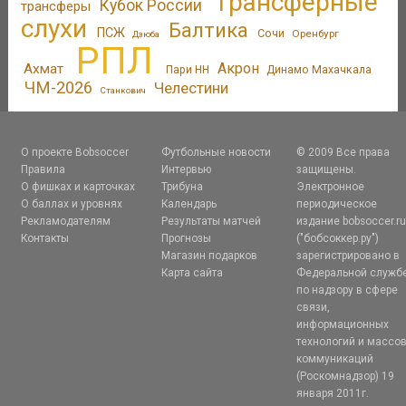
Трансферные
Кубок России
трансферы
слухи
Балтика
ПСЖ
Сочи
Оренбург
Дзюба
РПЛ
Акрон
Ахмат
Пари НН
Динамо Махачкала
ЧМ-2026
Челестини
Станкович
О проекте Bobsoccer
Футбольные новости
© 2009 Все права
Правила
Интервью
защищены.
О фишках и карточках
Трибуна
Электронное
О баллах и уровнях
Календарь
периодическое
Рекламодателям
Результаты матчей
издание bobsoccer.r
Контакты
Прогнозы
("бобсоккер.ру")
Магазин подарков
зарегистрировано в
Карта сайта
Федеральной служб
по надзору в сфере
связи,
информационных
технологий и массо
коммуникаций
(Роскомнадзор) 19
января 2011г.