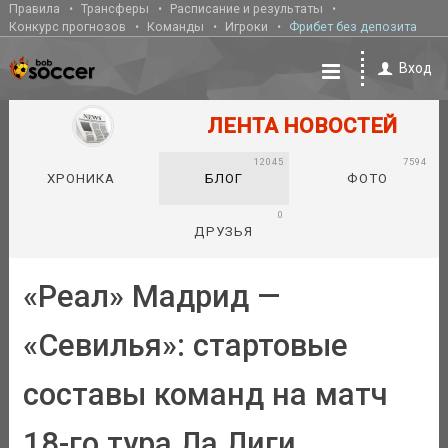
Правила
Трансферы
Расписание и результаты
Конкурс прогнозов
Команды
Игроки
Фрибет без депозита
Вход
ЛЕНТА НОВОСТЕЙ
12045
7594
ХРОНИКА
БЛОГ
ФОТО
0
ДРУЗЬЯ
«Реал» Мадрид —
«Севилья»: стартовые
составы команд на матч
18-го тура Ла Лиги