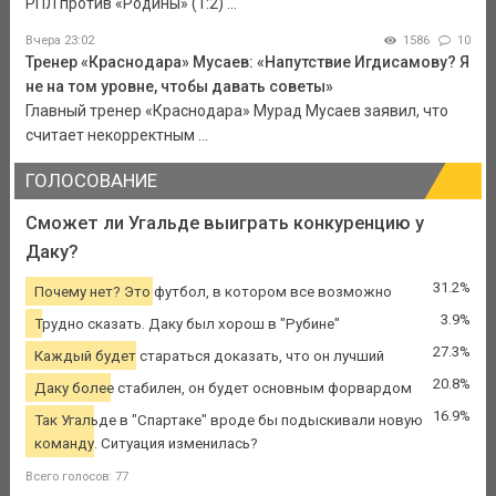
РПЛ против «Родины» (1:2) ...
Вчера 23:02
1586
10
Тренер «Краснодара» Мусаев: «Напутствие Игдисамову? Я
не на том уровне, чтобы давать советы»
Главный тренер «Краснодара» Мурад Мусаев заявил, что
считает некорректным ...
ГОЛОСОВАНИЕ
Сможет ли Угальде выиграть конкуренцию у
Даку?
31.2%
Почему нет? Это футбол, в котором все возможно
3.9%
Трудно сказать. Даку был хорош в "Рубине"
27.3%
Каждый будет стараться доказать, что он лучший
20.8%
Даку более стабилен, он будет основным форвардом
16.9%
Так Угальде в "Спартаке" вроде бы подыскивали новую
команду. Ситуация изменилась?
Всего голосов: 77