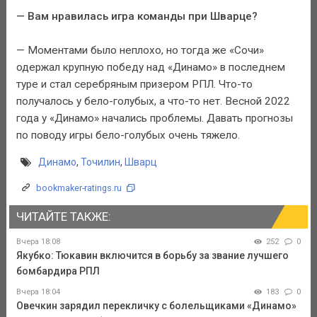
— Вам нравилась игра команды при Шварце?
— Моментами было неплохо, но тогда же «Сочи»
одержал крупную победу над «Динамо» в последнем
туре и стал серебряным призером РПЛ. Что-то
получалось у бело-голубых, а что-то нет. Весной 2022
года у «Динамо» начались проблемы. Давать прогнозы
по поводу игры бело-голубых очень тяжело.
Динамо
,
Точилин
,
Шварц
bookmaker-ratings.ru
ЧИТАЙТЕ ТАКЖЕ:
Вчера 18:08
252
0
Якубко: Тюкавин включится в борьбу за звание лучшего
бомбардира РПЛ
Вчера 18:04
183
0
Овечкин зарядил перекличку с болельщиками «Динамо»