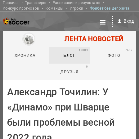
Правила
Трансферы
Расписание и результаты
Конкурс прогнозов
Команды
Игроки
Фрибет без депозита
Вход
ЛЕНТА НОВОСТЕЙ
12083
7607
ХРОНИКА
БЛОГ
ФОТО
0
ДРУЗЬЯ
Александр Точилин: У
«Динамо» при Шварце
были проблемы весной
2022 года