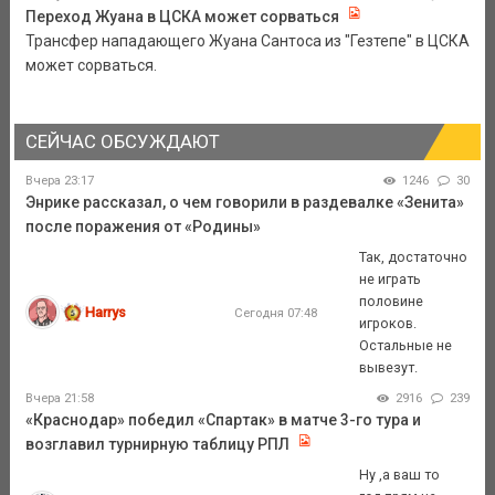
Переход Жуана в ЦСКА может сорваться
Трансфер нападающего Жуана Сантоса из "Гезтепе" в ЦСКА
может сорваться.
СЕЙЧАС ОБСУЖДАЮТ
Вчера 23:17
1246
30
Энрике рассказал, о чем говорили в раздевалке «Зенита»
после поражения от «Родины»
Так, достаточно
не играть
половине
Harrys
Сегодня 07:48
игроков.
Остальные не
вывезут.
Вчера 21:58
2916
239
«Краснодар» победил «Спартак» в матче 3-го тура и
возглавил турнирную таблицу РПЛ
Ну ,а ваш то