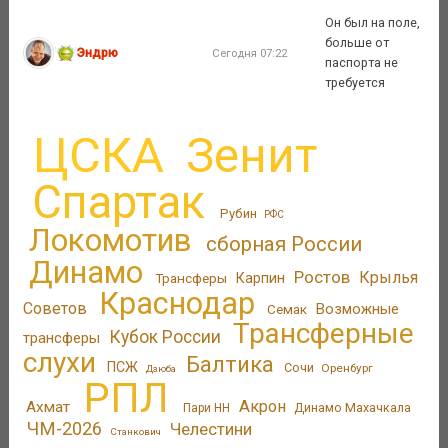
Он был на поле,
больше от
Эндрю
Сегодня 07:22
паспорта не
требуется
ЦСКА
Зенит
Спартак
Рубин
РФС
Локомотив
сборная России
Динамо
Ростов
Крылья
Трансферы
Карпин
Краснодар
Советов
Возможные
Семак
Трансферные
Кубок России
трансферы
слухи
Балтика
ПСЖ
Сочи
Оренбург
Дзюба
РПЛ
Акрон
Ахмат
Динамо Махачкала
Пари НН
ЧМ-2026
Челестини
Станкович