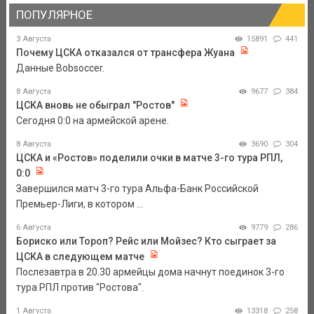
ПОПУЛЯРНОЕ
3 Августа
15891
441
Почему ЦСКА отказался от трансфера Жуана
Данные Bobsoccer.
8 Августа
9677
384
ЦСКА вновь не обыграл "Ростов"
Сегодня 0:0 на армейской арене.
8 Августа
3690
304
ЦСКА и «Ростов» поделили очки в матче 3-го тура РПЛ,
0:0
Завершился матч 3-го тура Альфа-Банк Российской
Премьер-Лиги, в котором ...
6 Августа
9779
286
Бориско или Тороп? Рейс или Мойзес? Кто сыграет за
ЦСКА в следующем матче
Послезавтра в 20.30 армейцы дома начнут поединок 3-го
тура РПЛ против "Ростова".
1 Августа
13318
258