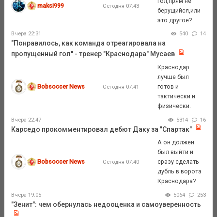
гол,прям не
maksi999
Сегодня 07:43
берущийся,или
это другое?
Вчера 22:31
540
14
"Понравилось, как команда отреагировала на
пропущенный гол" - тренер "Краснодара" Мусаев
Краснодар
лучше был
Bobsoccer News
готов и
Сегодня 07:41
тактически и
физически.
Вчера 22:47
5314
16
Карседо прокомментировал дебют Даку за "Спартак"
А он должен
был выйти и
Bobsoccer News
сразу сделать
Сегодня 07:40
дубль в ворота
Краснодара?
Вчера 19:05
5064
253
"Зенит": чем обернулась недооценка и самоуверенность