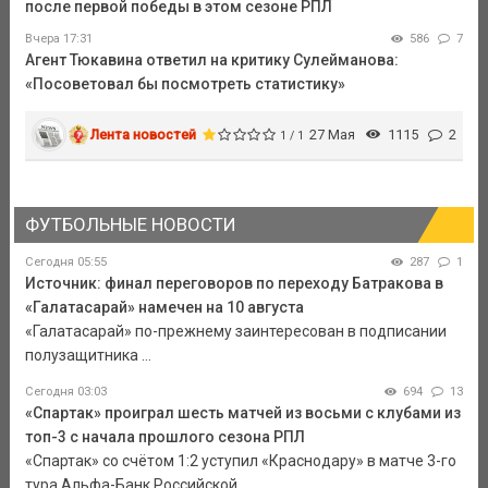
после первой победы в этом сезоне РПЛ
Вчера 17:31
586
7
Агент Тюкавина ответил на критику Сулейманова:
«Посоветовал бы посмотреть статистику»
Лента новостей
27 Мая
1115
2
1 / 1
ФУТБОЛЬНЫЕ НОВОСТИ
Сегодня 05:55
287
1
Источник: финал переговоров по переходу Батракова в
«Галатасарай» намечен на 10 августа
«Галатасарай» по-прежнему заинтересован в подписании
полузащитника ...
Сегодня 03:03
694
13
«Спартак» проиграл шесть матчей из восьми с клубами из
топ-3 с начала прошлого сезона РПЛ
«Спартак» со счётом 1:2 уступил «Краснодару» в матче 3-го
тура Альфа-Банк Российской ...