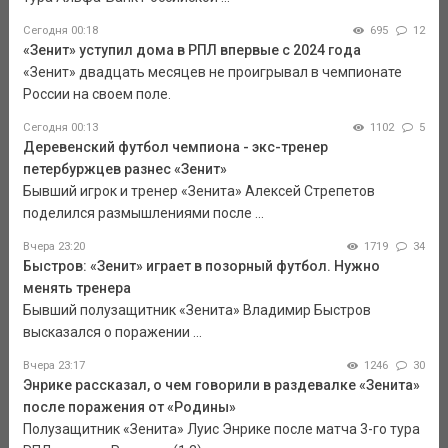
Сегодня 00:18
695
12
«Зенит» уступил дома в РПЛ впервые с 2024 года
«Зенит» двадцать месяцев не проигрывал в чемпионате
России на своем поле.
Сегодня 00:13
1102
5
Деревенский футбол чемпиона - экс-тренер
петербуржцев разнес «Зенит»
Бывший игрок и тренер «Зенита» Алексей Стрепетов
поделился размышлениями после ...
Вчера 23:20
1719
34
Быстров: «Зенит» играет в позорный футбол. Нужно
менять тренера
Бывший полузащитник «Зенита» Владимир Быстров
высказался о поражении ...
Вчера 23:17
1246
30
Энрике рассказал, о чем говорили в раздевалке «Зенита»
после поражения от «Родины»
Полузащитник «Зенита» Луис Энрике после матча 3-го тура