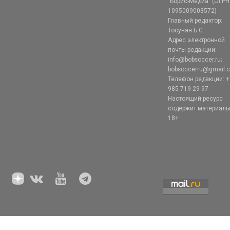
"Борис-Медиа" (ОГРН
1095009003572)
Главный редактор:
Тосунян Б.С.
Адрес электронной
почты редакции:
info@bobsoccer.ru;
bobsoccerru@gmail.
Телефон редакции: +
985 719 29 97
Настоящий ресурс
содержит материал
18+