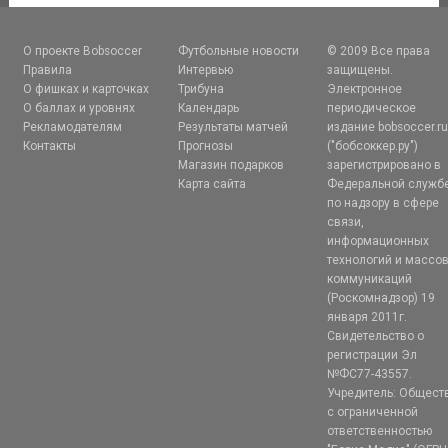
О проекте Bobsoccer
Футбольные новости
© 2009 Все права
Правила
Интервью
защищены.
О фишках и карточках
Трибуна
Электронное
О баллах и уровнях
Календарь
периодическое
Рекламодателям
Результаты матчей
издание bobsoccer.r
Контакты
Прогнозы
("бобсоккер.ру")
Магазин подарков
зарегистрировано в
Карта сайта
Федеральной служб
по надзору в сфере
связи,
информационных
технологий и массо
коммуникаций
(Роскомнадзор) 19
января 2011г.
Свидетельство о
регистрации Эл
№ФС77-43557.
Учредитель: Общест
с ограниченной
ответственностью