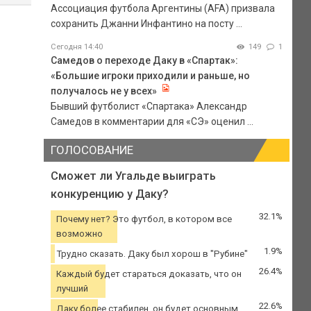
Ассоциация футбола Аргентины (AFA) призвала
сохранить Джанни Инфантино на посту ...
Сегодня 14:40
149
1
Самедов о переходе Даку в «Спартак»:
«Большие игроки приходили и раньше, но
получалось не у всех»
Бывший футболист «Спартака» Александр
Самедов в комментарии для «СЭ» оценил ...
ГОЛОСОВАНИЕ
Сможет ли Угальде выиграть
конкуренцию у Даку?
32.1%
Почему нет? Это футбол, в котором все
возможно
1.9%
Трудно сказать. Даку был хорош в "Рубине"
26.4%
Каждый будет стараться доказать, что он
лучший
22.6%
Даку более стабилен, он будет основным