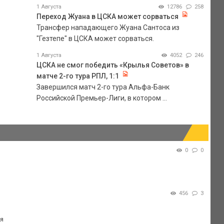
1 Августа
12786
258
Переход Жуана в ЦСКА может сорваться
Трансфер нападающего Жуана Сантоса из
"Гезтепе" в ЦСКА может сорваться.
1 Августа
4052
246
ЦСКА не смог победить «Крылья Советов» в
матче 2-го тура РПЛ, 1:1
Завершился матч 2-го тура Альфа-Банк
Российской Премьер-Лиги, в котором ...
0
0
456
3
ня