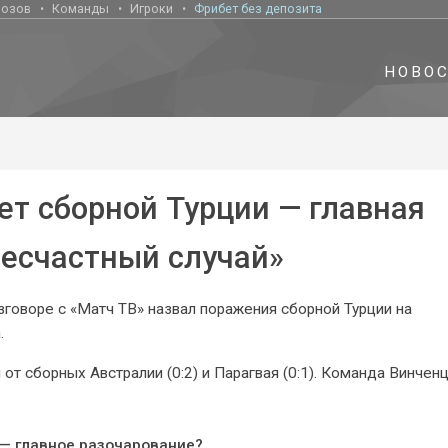
нозов
Команды
Игроки
Фрибет без депозита
НОВО
ет сборной Турции — главная
есчастный случай»
говоре с «Матч ТВ» назвал поражения сборной Турции на
.
от сборных Австралии (0:2) и Парагвая (0:1). Команда Винчен
 — главное разочарование?