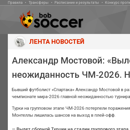
Правила
Трансферы
Расписание и результаты
Конкурс прог
ЛЕНТА НОВОСТЕЙ
Александр Мостовой: «Выл
неожиданность ЧМ‑2026. Н
Бывший футболист «Спартака» Александр Мостовой в раз
чемпионате мира‑2026 главной неожиданностью турнира
Турки на групповом этапе ЧМ‑2026 потерпели поражения 
Монтеллы лишилась шансов на выход в плей‑офф.
— Вылет сборной Турции на стадии группового этапа