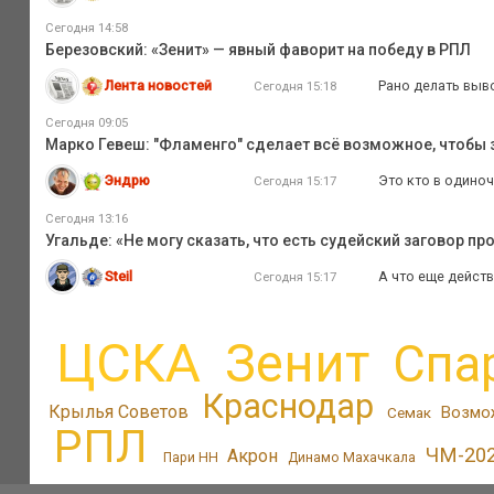
Сегодня 14:58
Березовский: «Зенит» — явный фаворит на победу в РПЛ
Лента новостей
Рано делать выво
Сегодня 15:18
Сегодня 09:05
Марко Гевеш: "Фламенго" сделает всё возможное, чтобы з
Эндрю
Это кто в одиноч
Сегодня 15:17
Сегодня 13:16
Угальде: «Не могу сказать, что есть судейский заговор пр
Steil
А что еще дейст
Сегодня 15:17
ЦСКА
Зенит
Спа
Краснодар
Крылья Советов
Возмо
Семак
РПЛ
ЧМ-20
Акрон
Пари НН
Динамо Махачкала