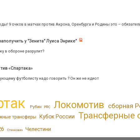
ды! 9 очков в матчах против Акрона, Оренбурга и Родины это – обязател
аполучить у "Зенита" Луиса Энрике"
ку в обороне разрулит?
отив «Спартака»
вующему футболисту надо говорить ? Он же не идиот
ртак
Локомотив
сборная Р
Рубин
РФС
Трансферные 
Кубок России
жные трансферы
26
Челестини
Станкович