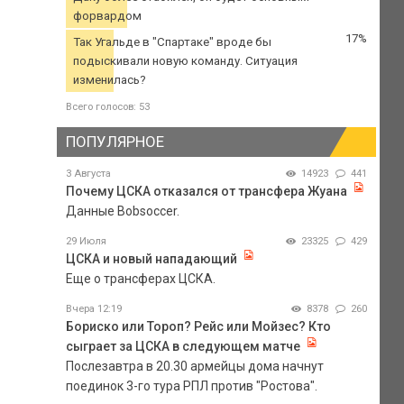
форвардом
17%
Так Угальде в "Спартаке" вроде бы
подыскивали новую команду. Ситуация
изменилась?
Всего голосов: 53
ПОПУЛЯРНОЕ
3 Августа
14923
441
Почему ЦСКА отказался от трансфера Жуана
Данные Bobsoccer.
29 Июля
23325
429
ЦСКА и новый нападающий
Еще о трансферах ЦСКА.
Вчера 12:19
8378
260
Бориско или Тороп? Рейс или Мойзес? Кто
сыграет за ЦСКА в следующем матче
Послезавтра в 20.30 армейцы дома начнут
поединок 3-го тура РПЛ против "Ростова".