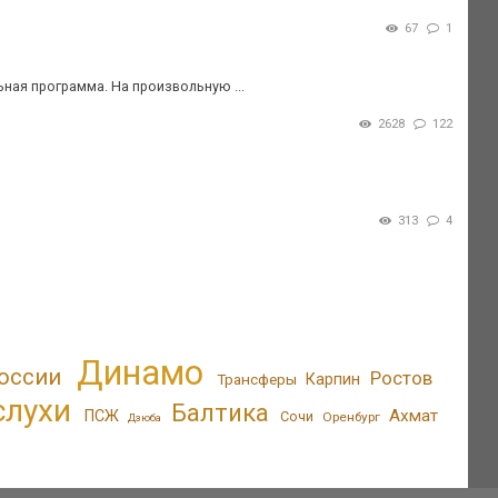
67
1
ьная программа. На произвольную ...
2628
122
313
4
Динамо
оссии
Ростов
Трансферы
Карпин
слухи
Балтика
Ахмат
ПСЖ
Сочи
Оренбург
Дзюба