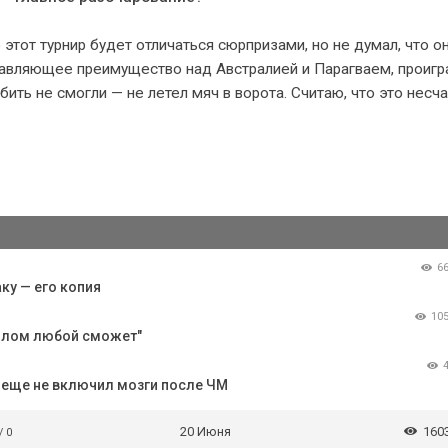
 этот турнир будет отличаться сюрпризами, но не думал, что о
подавляющее преимущество над Австралией и Парагваем, проигр
бить не смогли — не летел мяч в ворота. Считаю, что это несч
6
ку — его копия
10
идлом любой сможет"
о еще не включил мозги после ЧМ
20 Июня
160
/ 0