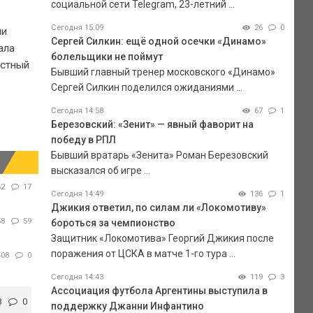
социальной сети Telegram, 23-летний ...
Сегодня 15:09
26
0
ни
Сергей Силкин: ещё одной осечки «Динамо»
ала
болельщики не поймут
астный
Бывший главный тренер московского «Динамо»
Сергей Силкин поделился ожиданиями ...
Сегодня 14:58
67
1
Березовский: «Зенит» — явный фаворит на
победу в РПЛ
Бывший вратарь «Зенита» Роман Березовский
высказался об игре ...
62
17
Сегодня 14:49
136
1
Джикия ответил, по силам ли «Локомотиву»
58
59
бороться за чемпионство
Защитник «Локомотива» Георгий Джикия после
поражения от ЦСКА в матче 1-го тура ...
408
0
Сегодня 14:43
119
3
Ассоциация футбола Аргентины выступила в
3
0
поддержку Джанни Инфантино