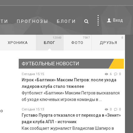
Вход
СТИ
ПРОГНОЗЫ
БЛОГИ
12040
7587
0
ХРОНИКА
БЛОГ
ФОТО
ДРУЗЬЯ
ФУТБОЛЬНЫЕ НОВОСТИ
Сегодня 15:15
6
0
Игрок «Балтики» Максим Петров: после ухода
лидеров клуба стало тяжелее
Футболист «Балтики» Максим Петров высказался
об уходе ключевых игроков команды в ...
Сегодня 15:13
0
0
цо
Густаво Пуэрта отказался от перехода в «Зенит»
ради клуба АПЛ - источник
Как сообщает журналист Владислав Шапиро в