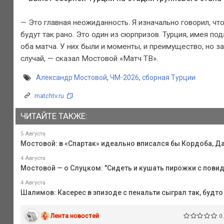
— Это главная неожиданность. Я изначально говорил, что
будут так рано. Это один из сюрпризов. Турция, имея 
оба матча. У них были и моменты, и преимущество, но за
случай, — сказал Мостовой «Матч ТВ».
Александр Мостовой
,
ЧМ-2026
,
сборная Турции
matchtv.ru
ЧИТАЙТЕ ТАКЖЕ:
5 Августа
Мостовой: в «Спартак» идеально вписался бы Кордоба, Да
4 Августа
Мостовой — о Слуцком: "Сидеть и кушать пирожки с пов
4 Августа
Шалимов: Касерес в эпизоде с пенальти сыграл так, будт
Лента новостей
0 