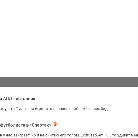
а АПЛ - источник
ажу, что Пуэрта по игре - это панацея проблем от всех бед
 футболиста в «Спартак»
 у нас заиграет, но я не считаю его топом. Если забьёт 15+, то удивит ме