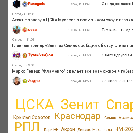
Renegade
Это да,согласен.
Сегодня 14:51
Сегодня 08:36
Агент форварда ЦСКА Мусаева о возможном уходе игрока и
cesar
Там какая-то мут
Сегодня 14:51
Сегодня 11:09
Главный тренер «Зенита» Семак сообщил об отсутствии п
Тутен(хам) он
С чего вдруг? Вы
Сегодня 14:50
Сегодня 09:05
Марко Гевеш: "Фламенго" сделает всё возможное, чтобы з
Эндрю
Согласен с автор
Сегодня 14:50
ЦСКА
Зенит
Спа
Краснодар
Крылья Советов
Возмо
Семак
РПЛ
ЧМ-20
Акрон
Пари НН
Динамо Махачкала