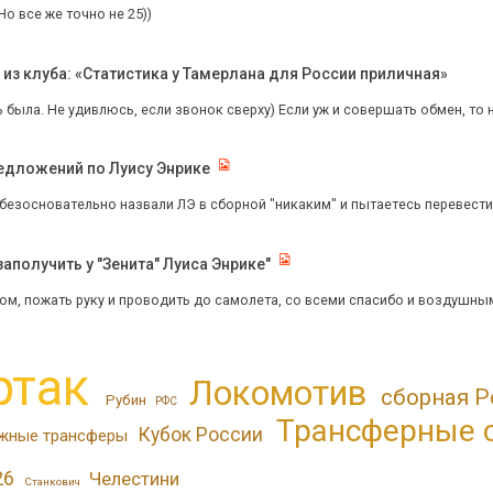
Но все же точно не 25))
з клуба: «Статистика у Тамерлана для России приличная»
ь была. Не удивлюсь, если звонок сверху) Если уж и совершать обмен, то
редложений по Луису Энрике
 безосновательно назвали ЛЭ в сборной "никаким" и пытаетесь перевести 
аполучить у "Зенита" Луиса Энрике"
ом, пожать руку и проводить до самолета, со всеми спасибо и воздушными
ртак
Локомотив
сборная Р
Рубин
РФС
Трансферные 
Кубок России
жные трансферы
26
Челестини
Станкович