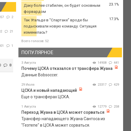
23.1%
Даку более стабилен, он будет основным
форвардом
357
2
17.3%
Так Угальде в "Спартаке" вроде бы
подыскивали новую команду. Ситуация
32
21
изменилась?
Всего голосов: 52
301
1
ПОПУЛЯРНОЕ
3 Августа
14908
441
0
8
Почему ЦСКА отказался от трансфера Жуана
Данные Bobsoccer.
29 Июля
23317
429
ЦСКА и новый нападающий
Еще о трансферах ЦСКА.
1 Августа
12779
258
Переход Жуана в ЦСКА может сорваться
Трансфер нападающего Жуана Сантоса из
"Гезтепе" в ЦСКА может сорваться.