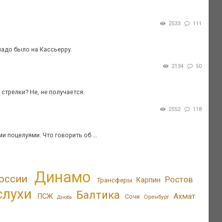
2533
111
 надо было на Кассьерру.
2134
50
стрелки? Не, не получается.
2552
118
 поцелуями. Что говорить об ...
Динамо
оссии
Ростов
Трансферы
Карпин
слухи
Балтика
Ахмат
ПСЖ
Сочи
Оренбург
Дзюба