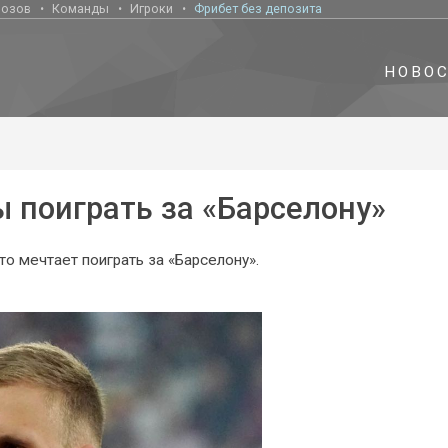
нозов
Команды
Игроки
Фрибет без депозита
НОВО
ы поиграть за «Барселону»
о мечтает поиграть за «Барселону».