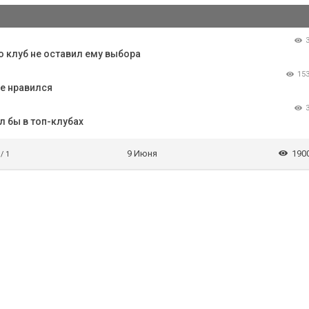
о клуб не оставил ему выбора
15
е нравился
л бы в топ-клубах
9 Июня
190
 / 1