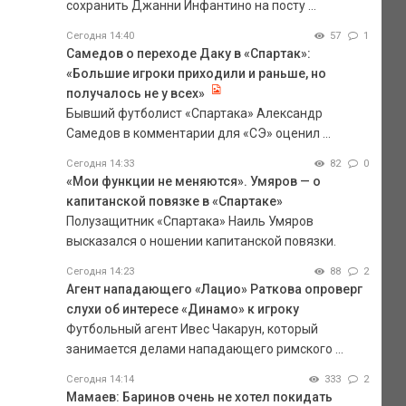
сохранить Джанни Инфантино на посту ...
Сегодня 14:40
57
1
Самедов о переходе Даку в «Спартак»:
«Большие игроки приходили и раньше, но
получалось не у всех»
Бывший футболист «Спартака» Александр
Самедов в комментарии для «СЭ» оценил ...
Сегодня 14:33
82
0
«Мои функции не меняются». Умяров — о
капитанской повязке в «Спартаке»
Полузащитник «Спартака» Наиль Умяров
высказался о ношении капитанской повязки.
Сегодня 14:23
88
2
Агент нападающего «Лацио» Раткова опроверг
слухи об интересе «Динамо» к игроку
Футбольный агент Ивес Чакарун, который
занимается делами нападающего римского ...
Сегодня 14:14
333
2
Мамаев: Баринов очень не хотел покидать