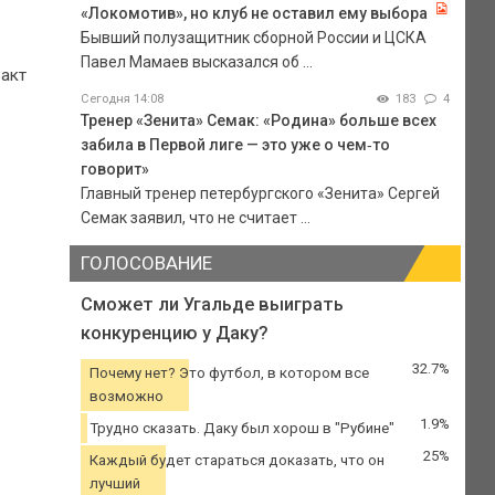
«Локомотив», но клуб не оставил ему выбора
Бывший полузащитник сборной России и ЦСКА
Павел Мамаев высказался об ...
ракт
Сегодня 14:08
183
4
Тренер «Зенита» Семак: «Родина» больше всех
забила в Первой лиге — это уже о чем‑то
говорит»
Главный тренер петербургского «Зенита» Сергей
Семак заявил, что не считает ...
ГОЛОСОВАНИЕ
Сможет ли Угальде выиграть
конкуренцию у Даку?
32.7%
Почему нет? Это футбол, в котором все
возможно
1.9%
Трудно сказать. Даку был хорош в "Рубине"
25%
Каждый будет стараться доказать, что он
лучший