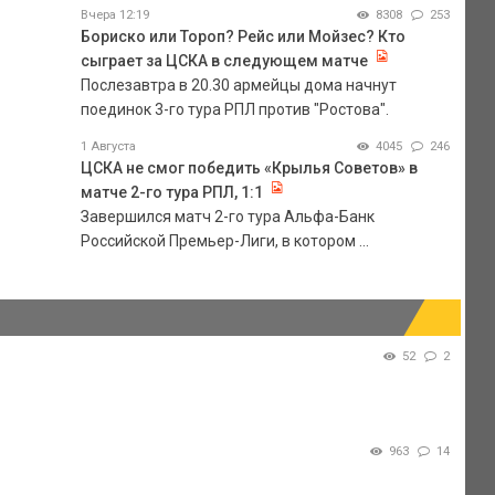
Вчера 12:19
8308
253
Бориско или Тороп? Рейс или Мойзес? Кто
сыграет за ЦСКА в следующем матче
Послезавтра в 20.30 армейцы дома начнут
поединок 3-го тура РПЛ против "Ростова".
1 Августа
4045
246
ЦСКА не смог победить «Крылья Советов» в
матче 2-го тура РПЛ, 1:1
Завершился матч 2-го тура Альфа-Банк
Российской Премьер-Лиги, в котором ...
52
2
963
14