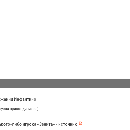
Джанни Инфантино
суэла присоединится )
кого-либо игрока «Зенита» - источник