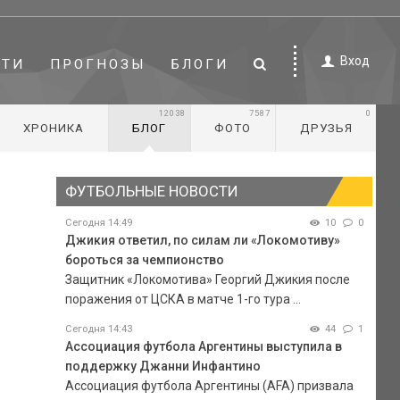
Вход
СТИ
ПРОГНОЗЫ
БЛОГИ
12038
7587
0
ХРОНИКА
БЛОГ
ФОТО
ДРУЗЬЯ
ФУТБОЛЬНЫЕ НОВОСТИ
Сегодня 14:49
10
0
Джикия ответил, по силам ли «Локомотиву»
бороться за чемпионство
Защитник «Локомотива» Георгий Джикия после
поражения от ЦСКА в матче 1-го тура ...
Сегодня 14:43
44
1
Ассоциация футбола Аргентины выступила в
поддержку Джанни Инфантино
Ассоциация футбола Аргентины (AFA) призвала