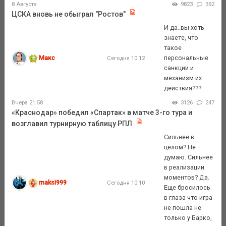
8 Августа
9823
392
ЦСКА вновь не обыграл "Ростов"
И да..вы хоть
знаете, что
такое
Макс
персональные
Сегодня 10:12
санкции и
механизм их
действия???
Вчера 21:58
3126
247
«Краснодар» победил «Спартак» в матче 3-го тура и
возглавил турнирную таблицу РПЛ
Сильнее в
целом? Не
думаю. Сильнее
в реализации
моментов? Да.
maksi999
Сегодня 10:10
Еще бросилось
в глаза что игра
не пошла не
только у Барко,