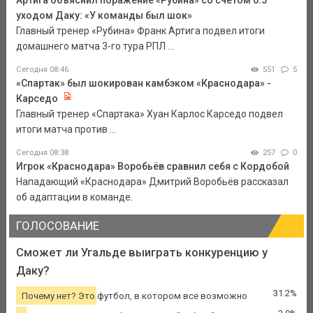
Артига объяснил поражение «Рубина» со счетом 0:5
уходом Даку: «У команды был шок»
Главный тренер «Рубина» Франк Артига подвел итоги
домашнего матча 3-го тура РПЛ ...
Сегодня 08:46
551
5
«Спартак» был шокирован камбэком «Краснодара» -
Карседо
Главный тренер «Спартака» Хуан Карлос Карседо подвел
итоги матча против ...
Сегодня 08:38
257
0
Игрок «Краснодара» Воробьёв сравнил себя с Кордобой
Нападающий «Краснодара» Дмитрий Воробьёв рассказал
об адаптации в команде.
ГОЛОСОВАНИЕ
Сможет ли Угальде выиграть конкуренцию у
Даку?
31.2%
Почему нет? Это футбол, в котором все возможно