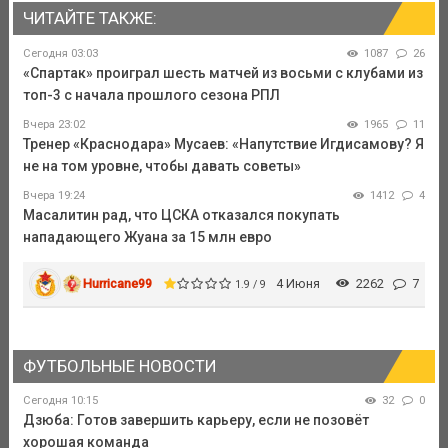
ЧИТАЙТЕ ТАКЖЕ:
Сегодня 03:03
1087
26
«Спартак» проиграл шесть матчей из восьми с клубами из
топ-3 с начала прошлого сезона РПЛ
Вчера 23:02
1965
11
Тренер «Краснодара» Мусаев: «Напутствие Игдисамову? Я
не на том уровне, чтобы давать советы»
Вчера 19:24
1412
4
Масалитин рад, что ЦСКА отказался покупать
нападающего Жуана за 15 млн евро
Hurricane99
4 Июня
2262
7
1.9 / 9
ФУТБОЛЬНЫЕ НОВОСТИ
Сегодня 10:15
32
0
Дзюба: Готов завершить карьеру, если не позовёт
хорошая команда