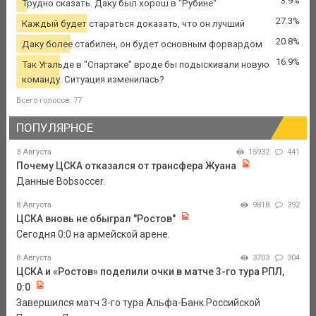
3.9%
Трудно сказать. Даку был хорош в "Рубине"
27.3%
Каждый будет стараться доказать, что он лучший
20.8%
Даку более стабилен, он будет основным форвардом
16.9%
Так Угальде в "Спартаке" вроде бы подыскивали новую
команду. Ситуация изменилась?
Всего голосов: 77
ПОПУЛЯРНОЕ
3 Августа
15932
441
Почему ЦСКА отказался от трансфера Жуана
Данные Bobsoccer.
8 Августа
9818
392
ЦСКА вновь не обыграл "Ростов"
Сегодня 0:0 на армейской арене.
8 Августа
3703
304
ЦСКА и «Ростов» поделили очки в матче 3-го тура РПЛ,
0:0
Завершился матч 3-го тура Альфа-Банк Российской