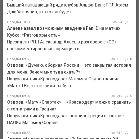
Бывший нападающий ряда клубов Альфа-Банк РПЛ Артём
Дзюба заявил, что готов будет ...
Сегодня 10:11
34
1
Алаев назвал возможным введение Fan ID на матчах
Кубка: «Разговоры есть»
Президент РПЛ Александр Алаев в разговоре с «СЭ»
прокомментировал информацию о ...
Сегодня 09:53
109
0
Оздоев: «Думаю, сборная России — это закрытая история
для меня. Зачем мне туда ехать?»
Полузащитник «Краснодара» Магомед Оздоев заявил
«Матч ТВ», что не видит себя в ...
Сегодня 09:02
217
5
Оздоев: «Матч «Спартак» — «Краснодар» можно сравнить
с топ-играми в Греции»
Полузащитник «Краснодара», чемпион Греции в составе
ПАОКа Магомед Оздоев ...
Сегодня 08:55
310
1