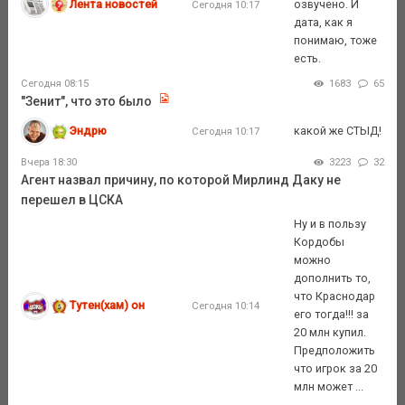
Лента новостей
озвучено. И
Сегодня 10:17
дата, как я
понимаю, тоже
есть.
Сегодня 08:15
1683
65
"Зенит", что это было
Эндрю
какой же СТЫД!
Сегодня 10:17
Вчера 18:30
3223
32
Агент назвал причину, по которой Мирлинд Даку не
перешел в ЦСКА
Ну и в пользу
Кордобы
можно
дополнить то,
что Краснодар
Тутен(хам) он
Сегодня 10:14
его тогда!!! за
20 млн купил.
Предположить
что игрок за 20
млн может ...