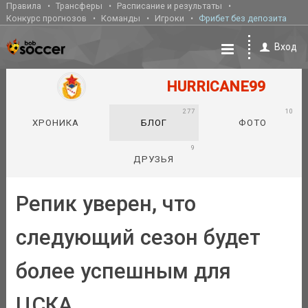
Правила
Трансферы
Расписание и результаты
Конкурс прогнозов
Команды
Игроки
Фрибет без депозита
Вход
HURRICANE99
277
10
ХРОНИКА
БЛОГ
ФОТО
9
ДРУЗЬЯ
Репик уверен, что
следующий сезон будет
более успешным для
ЦСКА