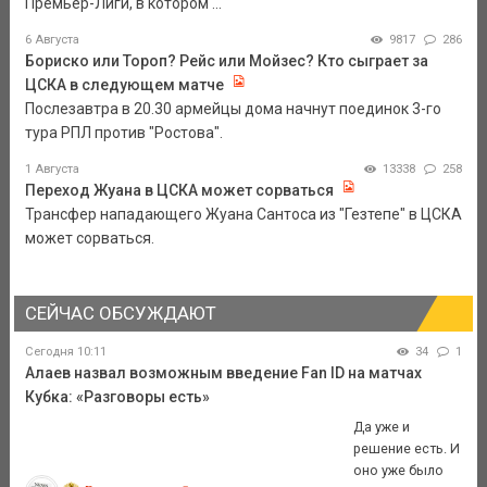
Премьер-Лиги, в котором ...
6 Августа
9817
286
Бориско или Тороп? Рейс или Мойзес? Кто сыграет за
ЦСКА в следующем матче
Послезавтра в 20.30 армейцы дома начнут поединок 3-го
тура РПЛ против "Ростова".
1 Августа
13338
258
Переход Жуана в ЦСКА может сорваться
Трансфер нападающего Жуана Сантоса из "Гезтепе" в ЦСКА
может сорваться.
СЕЙЧАС ОБСУЖДАЮТ
Сегодня 10:11
34
1
Алаев назвал возможным введение Fan ID на матчах
Кубка: «Разговоры есть»
Да уже и
решение есть. И
оно уже было