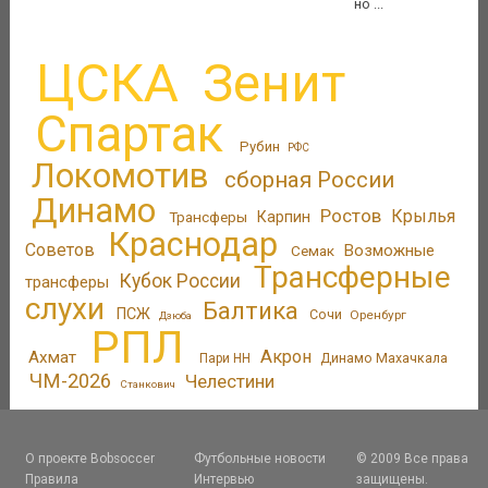
но ...
ЦСКА
Зенит
Спартак
Рубин
РФС
Локомотив
сборная России
Динамо
Ростов
Крылья
Трансферы
Карпин
Краснодар
Советов
Возможные
Семак
Трансферные
Кубок России
трансферы
слухи
Балтика
ПСЖ
Сочи
Оренбург
Дзюба
РПЛ
Акрон
Ахмат
Динамо Махачкала
Пари НН
ЧМ-2026
Челестини
Станкович
О проекте Bobsoccer
Футбольные новости
© 2009 Все права
Правила
Интервью
защищены.