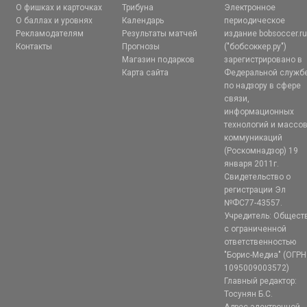
О фишках и карточках
Трибуна
Электронное
О баллах и уровнях
Календарь
периодическое
Рекламодателям
Результаты матчей
издание bobsoccer.r
Контакты
Прогнозы
("бобсоккер.ру")
Магазин подарков
зарегистрировано в
Карта сайта
Федеральной служб
по надзору в сфере
связи,
информационных
технологий и массо
коммуникаций
(Роскомнадзор) 19
января 2011г.
Свидетельство о
регистрации Эл
№ФС77-43557.
Учредитель: Общест
с ограниченной
ответственностью
"Борис-Медиа" (ОГРН
1095009003572)
Главный редактор:
Тосунян Б.С.
Адрес электронной