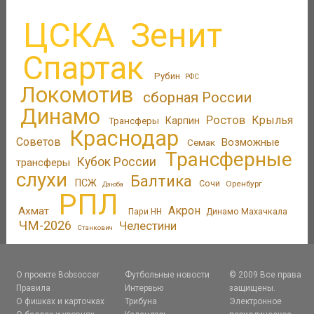
ЦСКА
Зенит
Спартак
Рубин
РФС
Локомотив
сборная России
Динамо
Ростов
Крылья
Трансферы
Карпин
Краснодар
Советов
Возможные
Семак
Трансферные
Кубок России
трансферы
слухи
Балтика
ПСЖ
Сочи
Оренбург
Дзюба
РПЛ
Акрон
Ахмат
Пари НН
Динамо Махачкала
ЧМ-2026
Челестини
Станкович
О проекте Bobsoccer
Футбольные новости
© 2009 Все права
Правила
Интервью
защищены.
О фишках и карточках
Трибуна
Электронное