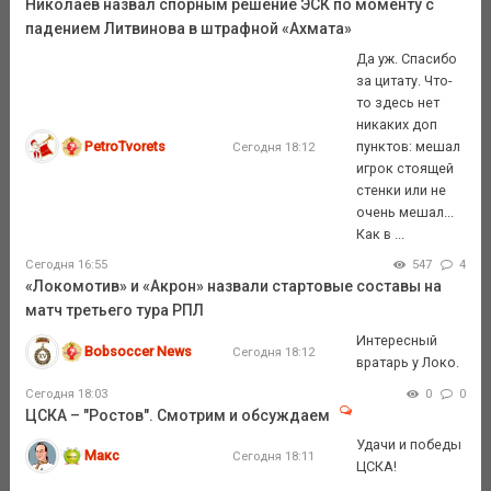
Николаев назвал спорным решение ЭСК по моменту с
падением Литвинова в штрафной «Ахмата»
Да уж. Спасибо
за цитату. Что-
то здесь нет
никаких доп
PetroTvorets
пунктов: мешал
Сегодня 18:12
игрок стоящей
стенки или не
очень мешал...
Как в ...
Сегодня 16:55
547
4
«Локомотив» и «Акрон» назвали стартовые составы на
матч третьего тура РПЛ
Интересный
Bobsoccer News
Сегодня 18:12
вратарь у Локо.
Сегодня 18:03
0
0
ЦСКА – "Ростов". Смотрим и обсуждаем
Удачи и победы
Макс
Сегодня 18:11
ЦСКА!