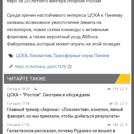
евро за 20-летнего вингера сборной России.
Среди причин настойчивого интереса ЦСКА к Пиняеву
названы возможное ужесточение лимита на
легионеров, новая схема команды с активными
флангами, а также вероятный уход Аббоса
Файзуллаева, который может играть на этой позиции.
ЦСКА
,
Локомотив
,
Трансферные слухи
,
Пиняев
https://t.me/baza_sport/1376
ЧИТАЙТЕ ТАКЖЕ:
Сегодня 18:03
179
3
ЦСКА – "Ростов". Смотрим и обсуждаем
Сегодня 17:58
32
0
Главный тренер «Акрона»: «Локомотив», конечно, явный
фаворит, но мы приехали, чтобы добиться результата»
Сегодня 17:55
140
0
Галактионов рассказал, почему Руденко не вошел в