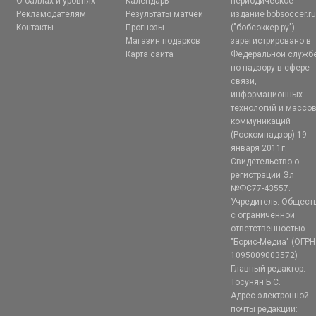
О баллах и уровнях
Календарь
периодическое
Рекламодателям
Результаты матчей
издание bobsoccer.r
Контакты
Прогнозы
("бобсоккер.ру")
Магазин подарков
зарегистрировано в
Карта сайта
Федеральной служб
по надзору в сфере
связи,
информационных
технологий и массо
коммуникаций
(Роскомнадзор) 19
января 2011г.
Свидетельство о
регистрации Эл
№ФС77-43557.
Учредитель: Общест
с ограниченной
ответственностью
"Борис-Медиа" (ОГРН
1095009003572)
Главный редактор:
Тосунян Б.С.
Адрес электронной
почты редакции: