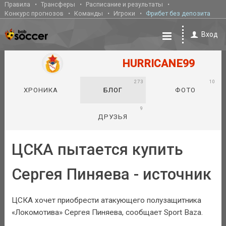
Правила
Трансферы
Расписание и результаты
Конкурс прогнозов
Команды
Игроки
Фрибет без депозита
Вход
HURRICANE99
273
10
ХРОНИКА
БЛОГ
ФОТО
9
ДРУЗЬЯ
ЦСКА пытается купить
Сергея Пиняева - источник
ЦСКА хочет приобрести атакующего полузащитника
«Локомотива» Сергея Пиняева, сообщает Sport Baza.