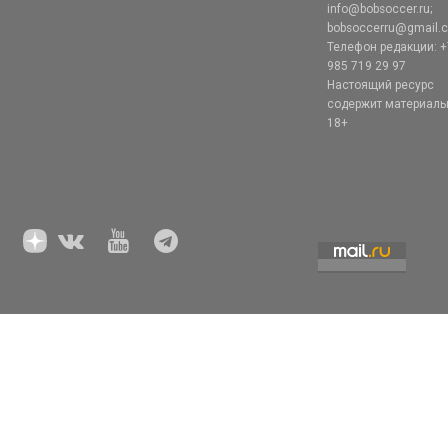
info@bobsoccer.ru;
bobsoccerru@gmail.
Телефон редакции: +
985 719 29 97
Настоящий ресурс
содержит материал
18+