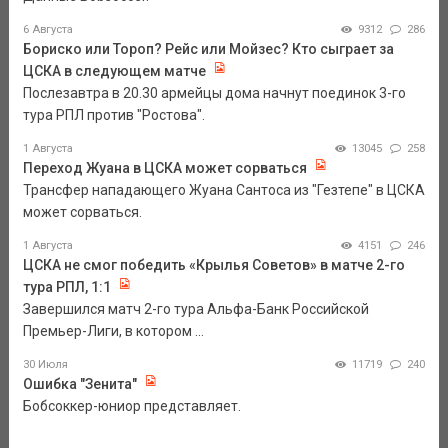
6 Августа
9312
286
Бориско или Тороп? Рейс или Мойзес? Кто сыграет за
ЦСКА в следующем матче
Послезавтра в 20.30 армейцы дома начнут поединок 3-го
тура РПЛ против "Ростова".
1 Августа
13045
258
Переход Жуана в ЦСКА может сорваться
Трансфер нападающего Жуана Сантоса из "Гезтепе" в ЦСКА
может сорваться.
1 Августа
4151
246
ЦСКА не смог победить «Крылья Советов» в матче 2-го
тура РПЛ, 1:1
Завершился матч 2-го тура Альфа-Банк Российской
Премьер-Лиги, в котором ...
30 Июля
11719
240
Ошибка "Зенита"
Бобсоккер-юниор представляет.