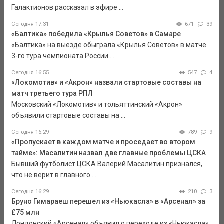
Галактионов рассказал в эфире ...
Сегодня 17:31
671
39
«Балтика» победила «Крылья Советов» в Самаре
«Балтика» на выезде обыграла «Крылья Советов» в матче
3-го тура чемпионата России ...
Сегодня 16:55
547
4
«Локомотив» и «Акрон» назвали стартовые составы на
матч третьего тура РПЛ
Московский «Локомотив» и тольяттинский «Акрон»
объявили стартовые составы на ...
Сегодня 16:29
789
9
«Пропускает в каждом матче и проседает во втором
тайме»: Масалитин назвал две главные проблемы ЦСКА
Бывший футболист ЦСКА Валерий Масалитин признался,
что не верит в главного ...
Сегодня 16:29
210
3
Бруно Гимараеш перешел из «Ньюкасла» в «Арсенал» за
£75 млн
Лондонский «Арсенал» объявил о переходе из «Ньюкасла»