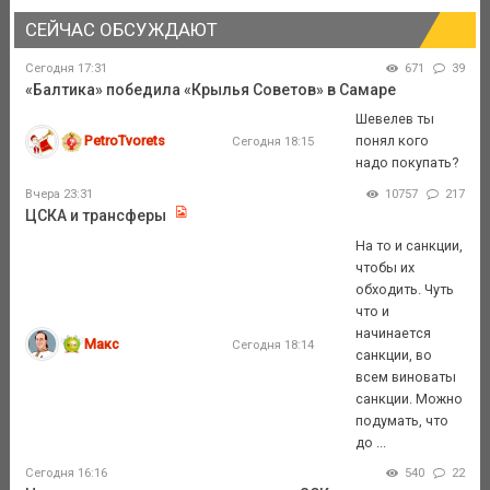
СЕЙЧАС ОБСУЖДАЮТ
Сегодня 17:31
671
39
«Балтика» победила «Крылья Советов» в Самаре
Шевелев ты
PetroTvorets
понял кого
Сегодня 18:15
надо покупать?
Вчера 23:31
10757
217
ЦСКА и трансферы
На то и санкции,
чтобы их
обходить. Чуть
что и
начинается
Макс
Сегодня 18:14
санкции, во
всем виноваты
санкции. Можно
подумать, что
до ...
Сегодня 16:16
540
22