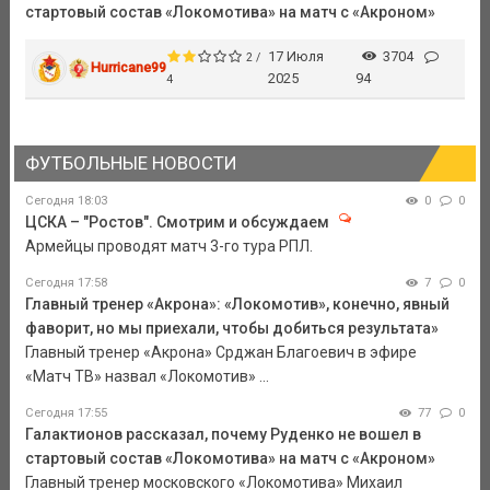
стартовый состав «Локомотива» на матч с «Акроном»
17 Июля
3704
2 /
Hurricane99
2025
94
4
ФУТБОЛЬНЫЕ НОВОСТИ
Сегодня 18:03
0
0
ЦСКА – "Ростов". Смотрим и обсуждаем
Армейцы проводят матч 3-го тура РПЛ.
Сегодня 17:58
7
0
Главный тренер «Акрона»: «Локомотив», конечно, явный
фаворит, но мы приехали, чтобы добиться результата»
Главный тренер «Акрона» Срджан Благоевич в эфире
«Матч ТВ» назвал «Локомотив» ...
Сегодня 17:55
77
0
Галактионов рассказал, почему Руденко не вошел в
стартовый состав «Локомотива» на матч с «Акроном»
Главный тренер московского «Локомотива» Михаил