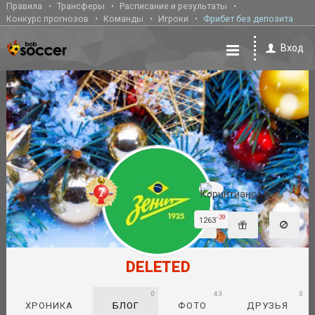
Правила
Трансферы
Расписание и результаты
Конкурс прогнозов
Команды
Игроки
Фрибет без депозита
Вход
-39
1263
DELETED
0
43
0
ХРОНИКА
БЛОГ
ФОТО
ДРУЗЬЯ