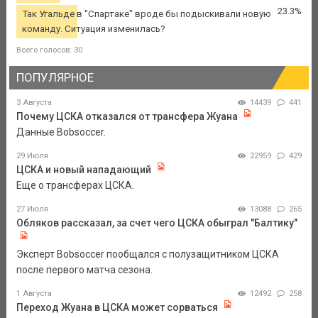
23.3%
Так Угальде в "Спартаке" вроде бы подыскивали новую
команду. Ситуация изменилась?
Всего голосов: 30
ПОПУЛЯРНОЕ
3 Августа
14439
441
Почему ЦСКА отказался от трансфера Жуана
Данные Bobsoccer.
29 Июля
22959
429
ЦСКА и новый нападающий
Еще о трансферах ЦСКА.
27 Июля
13088
265
Обляков рассказал, за счет чего ЦСКА обыграл "Балтику"
Эксперт Bobsoccer пообщался с полузащитником ЦСКА
после первого матча сезона.
1 Августа
12492
258
Переход Жуана в ЦСКА может сорваться