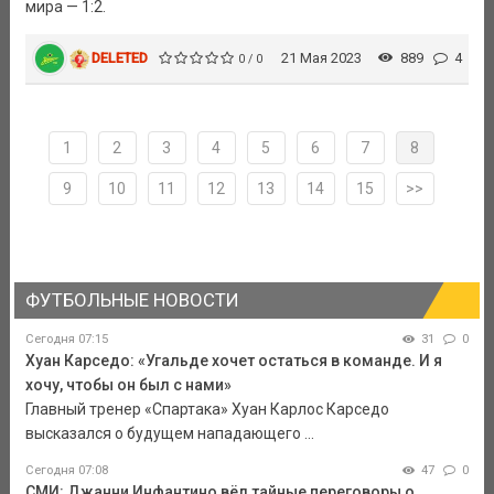
мира — 1:2.
DELETED
21 Мая 2023
889
4
0 / 0
1
2
3
4
5
6
7
8
9
10
11
12
13
14
15
>>
ФУТБОЛЬНЫЕ НОВОСТИ
Сегодня 07:15
31
0
Хуан Карседо: «Угальде хочет остаться в команде. И я
хочу, чтобы он был с нами»
Главный тренер «Спартака» Хуан Карлос Карседо
высказался о будущем нападающего ...
Сегодня 07:08
47
0
СМИ: Джанни Инфантино вёл тайные переговоры о