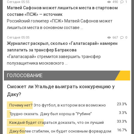
Сегодня 05:55
490
1
Матвей Сафонов может лишиться места в стартовом
составе «ПСЖ» — источник
Российский голкипер «ПСЖ» Матвей Сафонов может
лишиться места в основном составе ...
Сегодня 05:05
667
0
Журналист раскрыл, сколько «Галатасарай» намерен
заплатить за трансфер Батракова
«Галатасарай» стремится завершить трансфер
полузащитника московского ...
ГОЛОСОВАНИЕ
Сможет ли Угальде выиграть конкуренцию у
Даку?
23.3%
Почему нет? Это футбол, в котором все возможно
3.3%
Трудно сказать. Даку был хорош в "Рубине"
33.3%
Каждый будет стараться доказать, что он лучший
16.7%
Даку более стабилен, он будет основным форвардом