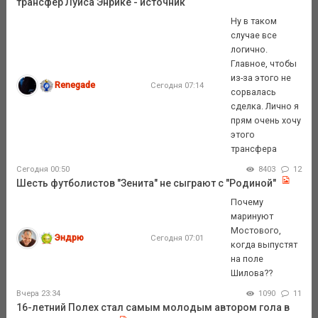
трансфер Луиса Энрике - источник
Ну в таком
случае все
логично.
Главное, чтобы
из-за этого не
Renegade
Сегодня 07:14
сорвалась
сделка. Лично я
прям очень хочу
этого
трансфера
Сегодня 00:50
8403
12
Шесть футболистов "Зенита" не сыграют с "Родиной"
Почему
маринуют
Мостового,
Эндрю
Сегодня 07:01
когда выпустят
на поле
Шилова??
Вчера 23:34
1090
11
16-летний Полех стал самым молодым автором гола в