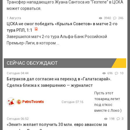
Трансфер нападающего Жуана Сантоса из "Гезтепе" в ЦСКА
может сорваться.
1 Августа
3940
246
ЦСКА не смог победить «Крылья Советов» в матче 2-го
тура РПЛ, 1:1
Завершился матч 2-го тура Альфа-Банк Российской
Премьер-Лиги, в котором ...
СЕЙЧАС ОБСУЖДАЮТ
Сегодня 04:44
696
10
Батраков дал согласие на переход в «Галатасарай».
Сделка близка к завершению — журналист
Пусть этот
товарищ летит
PetroTvorets
Сегодня 07:16
под откос
вместе с Локо )
Сегодня 06:52
198
3
«Зенит» желает получить 30 млн. евро авансом за