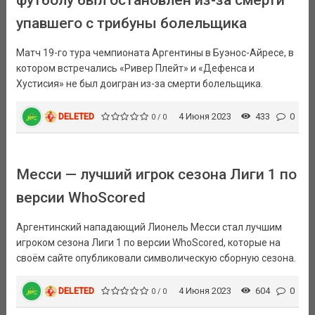
упавшего с трибуны болельщика
Матч 19-го тура чемпионата Аргентины в Буэнос-Айресе, в
котором встречались «Ривер Плейт» и «Дефенса и
Хустисия» не был доигран из-за смерти болельщика.
DELETED
4 Июня 2023
433
0
0 / 0
Месси — лучший игрок сезона Лиги 1 по
версии WhoScored
Аргентинский нападающий Лионель Месси стал лучшим
игроком сезона Лиги 1 по версии WhoScored, которые на
своём сайте опубликовали символическую сборную сезона.
DELETED
4 Июня 2023
604
0
0 / 0