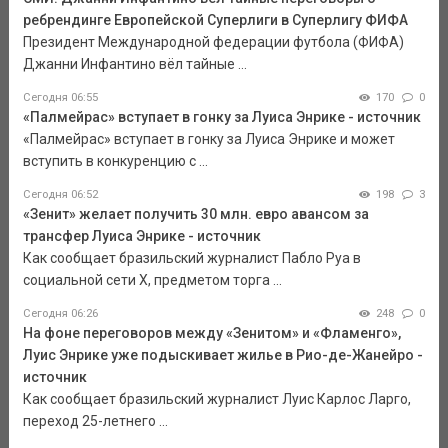
ребрендинге Европейской Суперлиги в Суперлигу ФИФА
Президент Международной федерации футбола (ФИФА)
Джанни Инфантино вёл тайные ...
Сегодня 06:55
170
0
«Палмейрас» вступает в гонку за Луиса Энрике - источник
«Палмейрас» вступает в гонку за Луиса Энрике и может
вступить в конкуренцию с ...
Сегодня 06:52
198
3
«Зенит» желает получить 30 млн. евро авансом за
трансфер Луиса Энрике - источник
Как сообщает бразильский журналист Пабло Руа в
социальной сети Х, предметом торга ...
Сегодня 06:26
248
0
На фоне переговоров между «Зенитом» и «Фламенго»,
Луис Энрике уже подыскивает жилье в Рио-де-Жанейро -
источник
Как сообщает бразильский журналист Луис Карлос Ларго,
переход 25-летнего ...