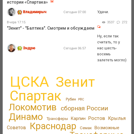
истории «Спартака»
Владимирыч
Удачи.
Сегодня 07:00
Вчера 17:15
3537
272
"Зенит" - "Балтика". Смотрим и обсуждаем
Ну, если так
считать, то у
Эндрю
нас шесть-
Сегодня 06:57
восемь
залететь могло)
ЦСКА
Зенит
Спартак
Рубин
РФС
Локомотив
сборная России
Динамо
Ростов
Крылья
Трансферы
Карпин
Краснодар
Советов
Возможные
Семак