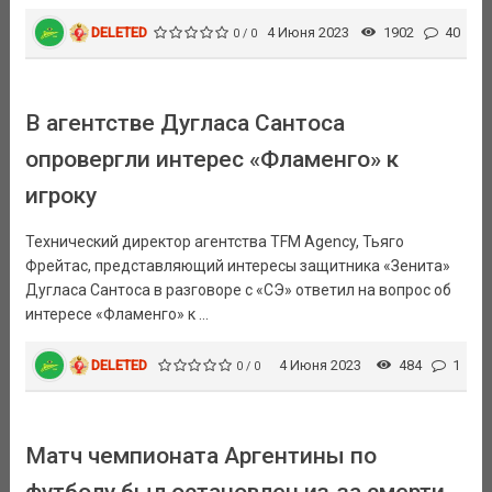
DELETED
4 Июня 2023
1902
40
0 / 0
В агентстве Дугласа Сантоса
опровергли интерес «Фламенго» к
игроку
Технический директор агентства TFM Agency, Тьяго
Фрейтас, представляющий интересы защитника «Зенита»
Дугласа Сантоса в разговоре с «СЭ» ответил на вопрос об
интересе «Фламенго» к ...
DELETED
4 Июня 2023
484
1
0 / 0
Матч чемпионата Аргентины по
футболу был остановлен из-за смерти