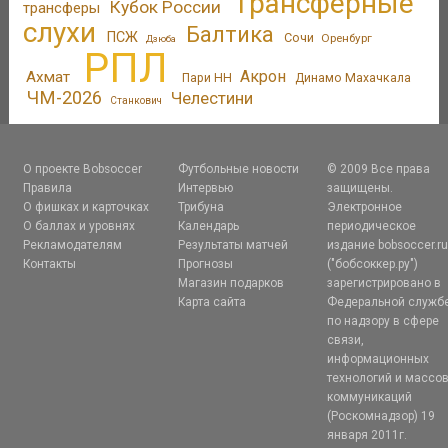
Трансферные
Кубок России
трансферы
слухи
Балтика
ПСЖ
Сочи
Оренбург
Дзюба
РПЛ
Акрон
Ахмат
Пари НН
Динамо Махачкала
ЧМ-2026
Челестини
Станкович
О проекте Bobsoccer
Футбольные новости
© 2009 Все права
Правила
Интервью
защищены.
О фишках и карточках
Трибуна
Электронное
О баллах и уровнях
Календарь
периодическое
Рекламодателям
Результаты матчей
издание bobsoccer.r
Контакты
Прогнозы
("бобсоккер.ру")
Магазин подарков
зарегистрировано в
Карта сайта
Федеральной служб
по надзору в сфере
связи,
информационных
технологий и массо
коммуникаций
(Роскомнадзор) 19
января 2011г.