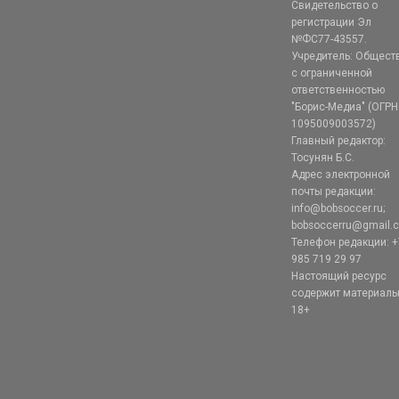
Свидетельство о
регистрации Эл
№ФС77-43557.
Учредитель: Общест
с ограниченной
ответственностью
"Борис-Медиа" (ОГРН
1095009003572)
Главный редактор:
Тосунян Б.С.
Адрес электронной
почты редакции:
info@bobsoccer.ru;
bobsoccerru@gmail.
Телефон редакции: +
985 719 29 97
Настоящий ресурс
содержит материал
18+