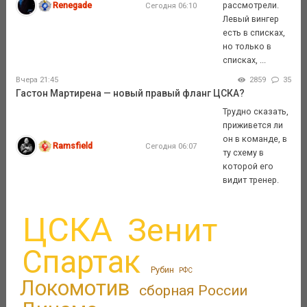
Renegade
рассмотрели.
Сегодня 06:10
Левый вингер
есть в списках,
но только в
списках, ...
Вчера 21:45
2859
35
Гастон Мартирена — новый правый фланг ЦСКА?
Трудно сказать,
приживется ли
он в команде, в
Ramsfield
Сегодня 06:07
ту схему в
которой его
видит тренер.
ЦСКА
Зенит
Спартак
Рубин
РФС
Локомотив
сборная России