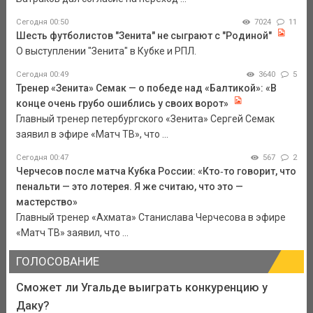
Сегодня 00:50
7024
11
Шесть футболистов "Зенита" не сыграют с "Родиной"
О выступлении "Зенита" в Кубке и РПЛ.
Сегодня 00:49
3640
5
Тренер «Зенита» Семак — о победе над «Балтикой»: «В
конце очень грубо ошиблись у своих ворот»
Главный тренер петербургского «Зенита» Сергей Семак
заявил в эфире «Матч ТВ», что ...
Сегодня 00:47
567
2
Черчесов после матча Кубка России: «Кто‑то говорит, что
пенальти — это лотерея. Я же считаю, что это —
мастерство»
Главный тренер «Ахмата» Станислава Черчесова в эфире
«Матч ТВ» заявил, что ...
ГОЛОСОВАНИЕ
Сможет ли Угальде выиграть конкуренцию у
Даку?