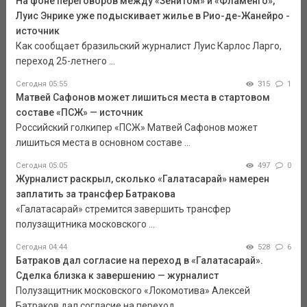
На фоне переговоров между «Зенитом» и «Фламенго»,
Луис Энрике уже подыскивает жилье в Рио-де-Жанейро -
источник
Как сообщает бразильский журналист Луис Карлос Ларго,
переход 25-летнего ...
Сегодня 05:55
315
1
Матвей Сафонов может лишиться места в стартовом
составе «ПСЖ» — источник
Российский голкипер «ПСЖ» Матвей Сафонов может
лишиться места в основном составе ...
Сегодня 05:05
497
0
Журналист раскрыл, сколько «Галатасарай» намерен
заплатить за трансфер Батракова
«Галатасарай» стремится завершить трансфер
полузащитника московского ...
Сегодня 04:44
528
6
Батраков дал согласие на переход в «Галатасарай».
Сделка близка к завершению — журналист
Полузащитник московского «Локомотива» Алексей
Батраков дал согласие на переход ...