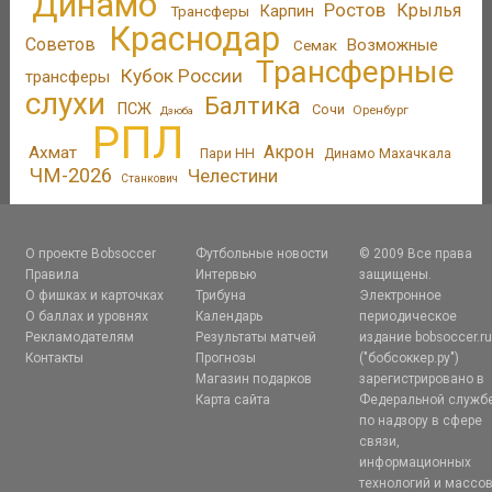
Динамо
Ростов
Крылья
Трансферы
Карпин
Краснодар
Советов
Возможные
Семак
Трансферные
Кубок России
трансферы
слухи
Балтика
ПСЖ
Сочи
Оренбург
Дзюба
РПЛ
Акрон
Ахмат
Пари НН
Динамо Махачкала
ЧМ-2026
Челестини
Станкович
О проекте Bobsoccer
Футбольные новости
© 2009 Все права
Правила
Интервью
защищены.
О фишках и карточках
Трибуна
Электронное
О баллах и уровнях
Календарь
периодическое
Рекламодателям
Результаты матчей
издание bobsoccer.r
Контакты
Прогнозы
("бобсоккер.ру")
Магазин подарков
зарегистрировано в
Карта сайта
Федеральной служб
по надзору в сфере
связи,
информационных
технологий и массо