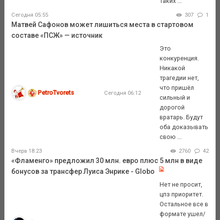
таких ...
Сегодня 05:55
307
1
Матвей Сафонов может лишиться места в стартовом
составе «ПСЖ» — источник
Это
конкуренция.
Никакой
трагедии нет,
что пришёл
PetroTvorets
Сегодня 06:12
сильный и
дорогой
вратарь. Будут
оба доказывать
свою ...
Вчера 18:23
2760
42
«Фламенго» предложил 30 млн. евро плюс 5 млн в виде
бонусов за трансфер Луиса Энрике - Globo
Нет не просит,
цпз приоритет.
Остальное все в
формате ушел/