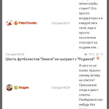
лично клубы
ставят? Это
просто
модераторы и в
PetroTvorets
каждой лиге
Сегодня 06:37
свой, еще и
просто
посетители
голосуют за
подъем или ...
Сегодня 00:50
7111
11
Шесть футболистов "Зенита" не сыграют с "Родиной"
Я чего-то не
понял. Красно-
синему активу
не спится?
Прискакали
Эндрю
Сегодня 06:34
сюда и дают
советы.
Разберемся как-
нибудь без