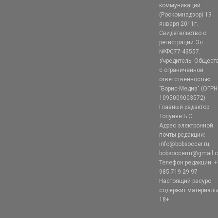
коммуникаций
(Роскомнадзор) 19
января 2011г.
Свидетельство о
регистрации Эл
№ФС77-43557.
Учредитель: Общест
с ограниченной
ответственностью
"Борис-Медиа" (ОГРН
1095009003572)
Главный редактор:
Тосунян Б.С.
Адрес электронной
почты редакции:
info@bobsoccer.ru;
bobsoccerru@gmail.
Телефон редакции: +
985 719 29 97
Настоящий ресурс
содержит материал
18+