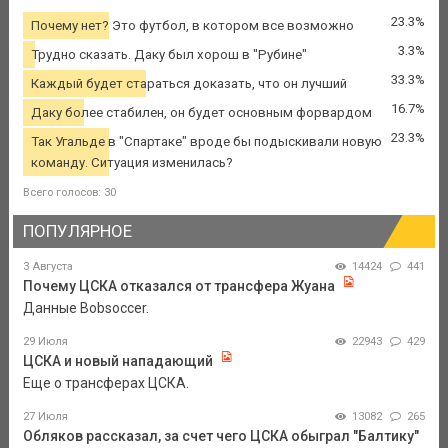
23.3%
Почему нет? Это футбол, в котором все возможно
3.3%
Трудно сказать. Даку был хорош в "Рубине"
33.3%
Каждый будет стараться доказать, что он лучший
16.7%
Даку более стабилен, он будет основным форвардом
23.3%
Так Угальде в "Спартаке" вроде бы подыскивали новую
команду. Ситуация изменилась?
Всего голосов: 30
ПОПУЛЯРНОЕ
3 Августа
14424
441
Почему ЦСКА отказался от трансфера Жуана
Данные Bobsoccer.
29 Июля
22943
429
ЦСКА и новый нападающий
Еще о трансферах ЦСКА.
27 Июля
13082
265
Обляков рассказал, за счет чего ЦСКА обыграл "Балтику"