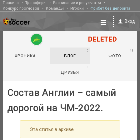
Правила
Трансферы
Расписание и результаты
Конкурс прогнозов
Команды
Игроки
Фрибет без депозита
Вход
DELETED
0
43
ХРОНИКА
БЛОГ
ФОТО
0
ДРУЗЬЯ
Состав Англии – самый
дорогой на ЧМ-2022.
Эта статья в архиве