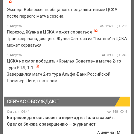
Эксперт Bobsoccer пообщался с полузащитником ЦСКА
после первого матча сезона.
1 Августа
12483
258
Переход Жуана в ЦСКА может сорваться
Трансфер нападающего Жуана Сантоса из "Гезтепе" в ЦСКА
может сорваться.
1 Августа
3939
246
ЦСКА не смог победить «Крылья Советов» в матче 2-го
тура РПЛ, 1:1
Завершился матч 2-го тура Альфа-Банк Российской
Премьер-Лиги, в котором ...
СЕЙЧАС ОБСУЖДАЮТ
Сегодня 04:44
548
6
Батраков дал согласие на переход в «Галатасарай».
Сделка близка к завершению — журналист
А цену на ТМ