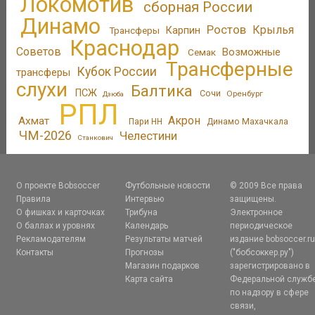
Локомотив
сборная России
Динамо
Ростов
Крылья
Трансферы
Карпин
Краснодар
Советов
Возможные
Семак
Трансферные
Кубок России
трансферы
слухи
Балтика
ПСЖ
Сочи
Оренбург
Дзюба
РПЛ
Акрон
Ахмат
Пари НН
Динамо Махачкала
ЧМ-2026
Челестини
Станкович
О проекте Bobsoccer
Футбольные новости
© 2009 Все права
Правила
Интервью
защищены.
О фишках и карточках
Трибуна
Электронное
О баллах и уровнях
Календарь
периодическое
Рекламодателям
Результаты матчей
издание bobsoccer.r
Контакты
Прогнозы
("бобсоккер.ру")
Магазин подарков
зарегистрировано в
Карта сайта
Федеральной служб
по надзору в сфере
связи,