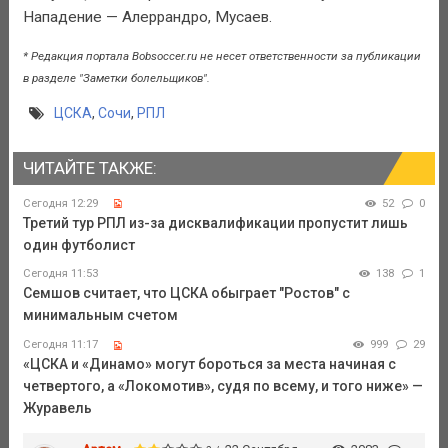
Нападение — Алеррандро, Мусаев.
* Редакция портала Bobsoccer.ru не несет ответственности за публикации
в разделе "Заметки болельщиков".
ЦСКА
,
Сочи
,
РПЛ
ЧИТАЙТЕ ТАКЖЕ:
Сегодня 12:29
52
0
Третий тур РПЛ из-за дисквалификации пропустит лишь
один футболист
Сегодня 11:53
138
1
Семшов считает, что ЦСКА обыграет "Ростов" с
минимальным счетом
Сегодня 11:17
999
29
«ЦСКА и «Динамо» могут бороться за места начиная с
четвертого, а «Локомотив», судя по всему, и того ниже» —
Журавель