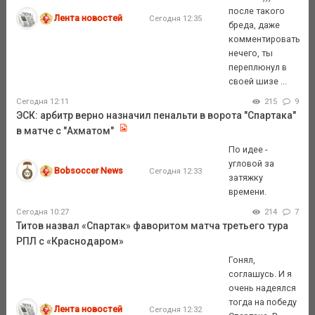
после такого
Лента новостей
Сегодня 12:35
бреда, даже
комментировать
нечего, ты
переплюнул в
своей шизе ...
Сегодня 12:11
215
9
ЭСК: арбитр верно назначил пенальти в ворота "Спартака"
в матче с "Ахматом"
По идее -
угловой за
Bobsoccer News
Сегодня 12:33
затяжку
времени.
Сегодня 10:27
214
7
Титов назвал «Спартак» фаворитом матча третьего тура
РПЛ с «Краснодаром»
Гонял,
соглашусь. И я
очень надеялся
тогда на победу
Лента новостей
Сегодня 12:32