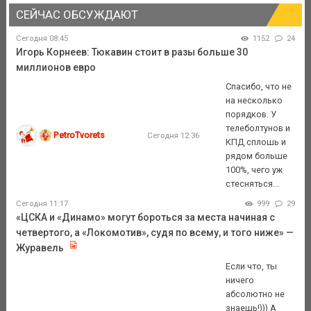
СЕЙЧАС ОБСУЖДАЮТ
Сегодня 08:45
1152
24
Игорь Корнеев: Тюкавин стоит в разы больше 30
миллионов евро
Спасибо, что не
на несколько
порядков. У
телеболтунов и
PetroTvorets
Сегодня 12:36
КПД сплошь и
рядом больше
100%, чего уж
стесняться...
Сегодня 11:17
999
29
«ЦСКА и «Динамо» могут бороться за места начиная с
четвертого, а «Локомотив», судя по всему, и того ниже» —
Журавель
Если что, ты
ничего
абсолютно не
знаешь!))) А