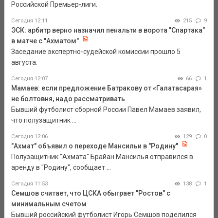
Российской Премьер-лиги.
Сегодня 12:11
215
9
ЭСК: арбитр верно назначил пенальти в ворота "Спартака"
в матче с "Ахматом"
Заседание экспертно-судейской комиссии прошло 5
августа.
Сегодня 12:07
66
1
Мамаев: если предложение Батракову от «Галатасарая»
не болтовня, надо рассматривать
Бывший футболист сборной России Павел Мамаев заявил,
что полузащитник ...
Сегодня 12:06
129
0
"Ахмат" объявил о переходе Мансильи в "Родину"
Полузащитник "Ахмата" Брайан Мансилья отправился в
аренду в "Родину", сообщает ...
Сегодня 11:53
138
1
Семшов считает, что ЦСКА обыграет "Ростов" с
минимальным счетом
Бывший российский футболист Игорь Семшов поделился