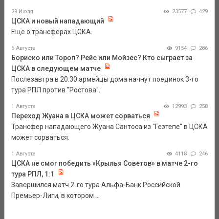
29 Июля
23577
429
ЦСКА и новый нападающий
Еще о трансферах ЦСКА.
6 Августа
9154
286
Бориско или Тороп? Рейс или Мойзес? Кто сыграет за
ЦСКА в следующем матче
Послезавтра в 20.30 армейцы дома начнут поединок 3-го
тура РПЛ против "Ростова".
1 Августа
12993
258
Переход Жуана в ЦСКА может сорваться
Трансфер нападающего Жуана Сантоса из "Гезтепе" в ЦСКА
может сорваться.
1 Августа
4118
246
ЦСКА не смог победить «Крылья Советов» в матче 2-го
тура РПЛ, 1:1
Завершился матч 2-го тура Альфа-Банк Российской
Премьер-Лиги, в котором ...