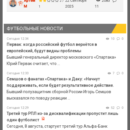
Артем
22 Сентября
2083
2 /
М
2025
11
1
ФУТБОЛЬНЫЕ НОВОСТИ
Сегодня 12:34
10
0
Первак: когда российский футбол вернётся в
европейский, будут видны проблемы
Бывший генеральный директор московского «Спартака»
Юрий Первак считает, что ...
Сегодня 12:33
7
0
Семшов о фанатах «Спартака» и Даку: «Начнут
поддерживать, если будет результативное действие.
Бывший полузащитник сборной России Игорь Семшов
высказался по поводу реакции ...
Сегодня 12:29
52
0
Третий тур РПЛ из-за дисквалификации пропустит лишь
один футболист
Сегодня, 8 августа, стартует третий тур Альфа-Банк