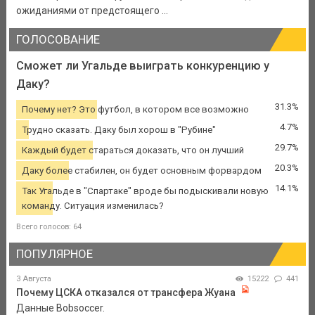
ожиданиями от предстоящего ...
ГОЛОСОВАНИЕ
Сможет ли Угальде выиграть конкуренцию у
Даку?
31.3%
Почему нет? Это футбол, в котором все возможно
4.7%
Трудно сказать. Даку был хорош в "Рубине"
29.7%
Каждый будет стараться доказать, что он лучший
20.3%
Даку более стабилен, он будет основным форвардом
14.1%
Так Угальде в "Спартаке" вроде бы подыскивали новую
команду. Ситуация изменилась?
Всего голосов: 64
ПОПУЛЯРНОЕ
3 Августа
15222
441
Почему ЦСКА отказался от трансфера Жуана
Данные Bobsoccer.