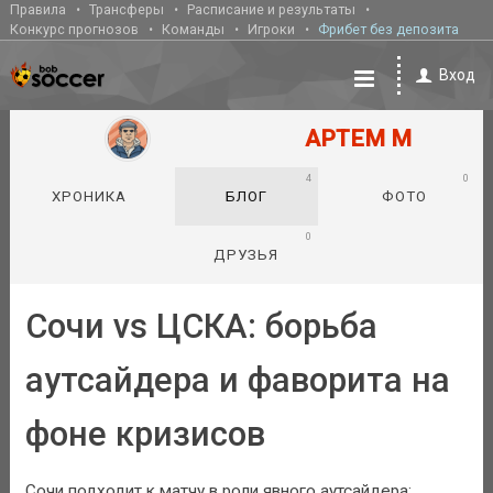
Правила
Трансферы
Расписание и результаты
Конкурс прогнозов
Команды
Игроки
Фрибет без депозита
Вход
АРТЕМ М
4
0
ХРОНИКА
БЛОГ
ФОТО
0
ДРУЗЬЯ
Сочи vs ЦСКА: борьба
аутсайдера и фаворита на
фоне кризисов
Сочи подходит к матчу в роли явного аутсайдера: