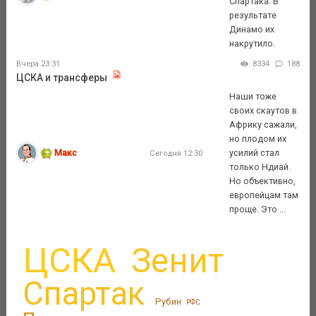
Спартака. В
результате
Динамо их
накрутило.
Вчера 23:31
8334
188
ЦСКА и трансферы
Наши тоже
своих скаутов в
Африку сажали,
но плодом их
Макс
усилий стал
Сегодня 12:30
только Ндиай.
Но объективно,
европейцам там
проще. Это ...
ЦСКА
Зенит
Спартак
Рубин
РФС