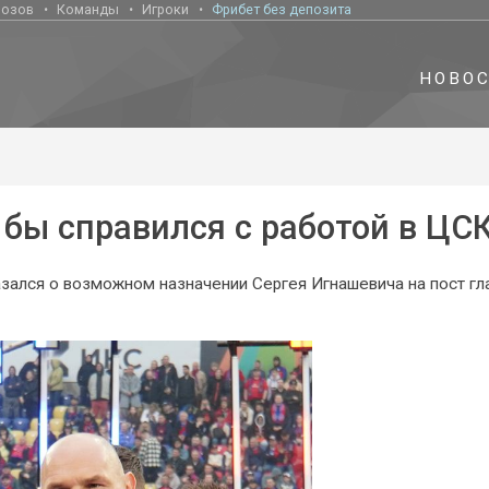
нозов
Команды
Игроки
Фрибет без депозита
НОВО
 бы справился с работой в ЦС
ался о возможном назначении Сергея Игнашевича на пост гл