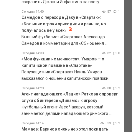
сохранить Джанни Инфантино на посту ...
Сегодня 14:40
57
1
Самедов о переходе Даку в «Спартак»:
«Большие игроки приходили и раньше, но
получалось не у всех»
Бывший футболист «Спартака» Александр
Самедов в комментарии для «СЭ» оценил ...
Сегодня 14:33
82
0
«Мои функции не меняются». Умяров — о
капитанской повязке в «Спартаке»
Полузащитник «Спартака» Наиль Умяров
высказался о ношении капитанской повязки.
Сегодня 14:23
88
2
Агент нападающего «Лацио» Раткова опроверг
слухи об интересе «Динамо» к игроку
Футбольный агент Ивес Чакарун, который
занимается делами нападающего римского ...
Сегодня 14:14
333
2
Мамаев: Баринов очень не хотел покидать