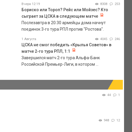
Вчера 12:19
8308
253
Бориско или Тороп? Рейс или Мойзес? Кто
сыграет за ЦСКА в следующем матче
Послезавтра в 20.30 армейцы дома начнут
поединок 3-го тура РПЛ против "Ростова".
1 Августа
4045
246
ЦСКА не смог победить «Крылья Советов» в
матче 2-го тура РПЛ, 1:1
Завершился матч 2-го тура Альфа-Банк
Российской Премьер-Лиги, в котором ...
44
1
948
12