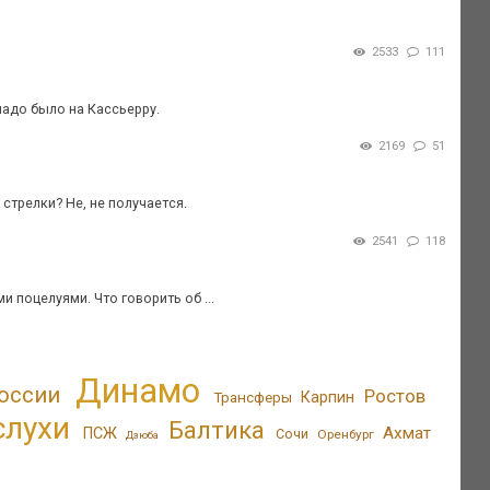
2533
111
 надо было на Кассьерру.
2169
51
стрелки? Не, не получается.
2541
118
 поцелуями. Что говорить об ...
Динамо
оссии
Ростов
Трансферы
Карпин
слухи
Балтика
Ахмат
ПСЖ
Сочи
Оренбург
Дзюба