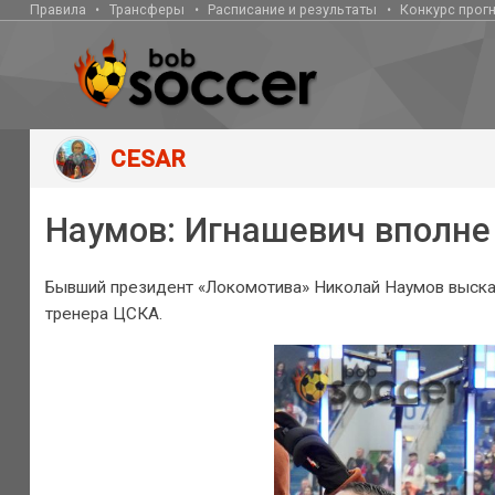
Правила
Трансферы
Расписание и результаты
Конкурс прог
CESAR
Наумов: Игнашевич вполне
Бывший президент «Локомотива» Николай Наумов высказ
тренера ЦСКА.