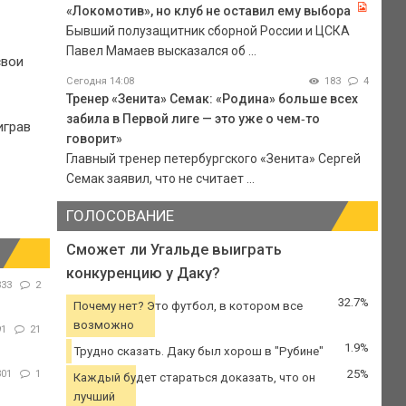
«Локомотив», но клуб не оставил ему выбора
Бывший полузащитник сборной России и ЦСКА
Павел Мамаев высказался об ...
свои
Сегодня 14:08
183
4
Тренер «Зенита» Семак: «Родина» больше всех
забила в Первой лиге — это уже о чем‑то
играв
говорит»
Главный тренер петербургского «Зенита» Сергей
Семак заявил, что не считает ...
ГОЛОСОВАНИЕ
Сможет ли Угальде выиграть
конкуренцию у Даку?
333
2
32.7%
Почему нет? Это футбол, в котором все
возможно
91
21
1.9%
Трудно сказать. Даку был хорош в "Рубине"
25%
301
1
Каждый будет стараться доказать, что он
лучший