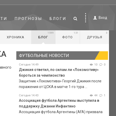
Вход
СТИ
ПРОГНОЗЫ
БЛОГИ
1599
131
0
ХРОНИКА
БЛОГ
ФОТО
ДРУЗЬЯ
КА
ФУТБОЛЬНЫЕ НОВОСТИ
Сегодня 14:49
10
0
авного
Джикия ответил, по силам ли «Локомотиву»
бороться за чемпионство
Защитник «Локомотива» Георгий Джикия после
поражения от ЦСКА в матче 1-го тура ...
Сегодня 14:43
44
1
Ассоциация футбола Аргентины выступила в
поддержку Джанни Инфантино
Ассоциация футбола Аргентины (AFA) призвала