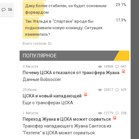
23.1%
Даку более стабилен, он будет основным
56
форвардом
17.3%
Так Угальде в "Спартаке" вроде бы
подыскивали новую команду. Ситуация
изменилась?
Всего голосов: 52
ПОПУЛЯРНОЕ
3 Августа
14908
441
Почему ЦСКА отказался от трансфера Жуана
Данные Bobsoccer.
29 Июля
23317
429
ЦСКА и новый нападающий
Еще о трансферах ЦСКА.
1 Августа
12779
258
Переход Жуана в ЦСКА может сорваться
Трансфер нападающего Жуана Сантоса из
"Гезтепе" в ЦСКА может сорваться.