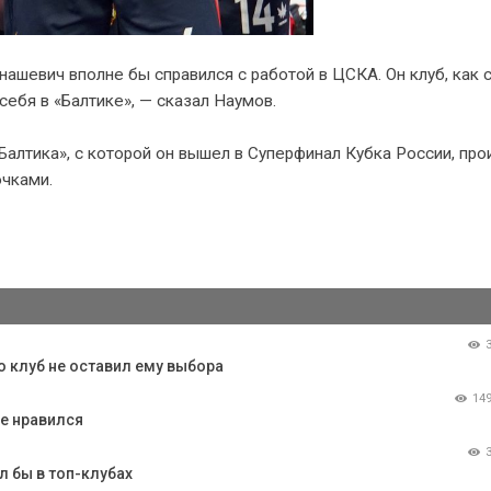
гнашевич вполне бы справился с работой в ЦСКА. Он клуб, как 
 себя в «Балтике», — сказал Наумов.
лтика», с которой он вышел в Суперфинал Кубка России, про
очками.
о клуб не оставил ему выбора
14
е нравился
л бы в топ-клубах