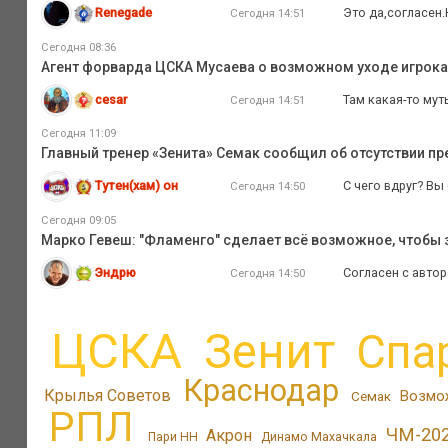
Renegade
Это да,согласен.
Сегодня 14:51
Сегодня 08:36
Агент форварда ЦСКА Мусаева о возможном уходе игрока и
cesar
Там какая-то мут
Сегодня 14:51
Сегодня 11:09
Главный тренер «Зенита» Семак сообщил об отсутствии п
Тутен(хам) он
С чего вдруг? Вы
Сегодня 14:50
Сегодня 09:05
Марко Гевеш: "Фламенго" сделает всё возможное, чтобы з
Эндрю
Согласен с автор
Сегодня 14:50
ЦСКА
Зенит
Спа
Краснодар
Крылья Советов
Возмо
Семак
РПЛ
ЧМ-20
Акрон
Пари НН
Динамо Махачкала