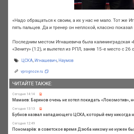
«Надо обращаться к своим, а их у нас не мало. Тот же И
пять пальцев. Да и тренер он неплохой, классно показал
Последним местом Игнашевича была калининградская «Ба
«Зениту» (1:2), и вылетел из РПЛ, заняв 15-е место с 26 
ЦСКА
,
Игнашевич
,
Наумов
vprognoze.ru
ЧИТАЙТЕ ТАКЖЕ:
Сегодня 14:14
Мамаев: Баринов очень не хотел покидать «Локомотив», н
Сегодня 13:13
Бубнов назвал нападающего ЦСКА, который ему никогда н
Сегодня 12:49
Пономарёв: в советское время Дзюба никому не нужен бы