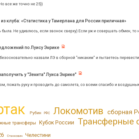
Но все же точно не 25))
з клуба: «Статистика у Тамерлана для России приличная»
ь была. Не удивлюсь, если звонок сверху) Если уж и совершать обмен, то
редложений по Луису Энрике
 безосновательно назвали ЛЭ в сборной "никаким" и пытаетесь перевести 
аполучить у "Зенита" Луиса Энрике"
ом, пожать руку и проводить до самолета, со всеми спасибо и воздушными
ртак
Локомотив
сборная Р
Рубин
РФС
Трансферные 
Кубок России
жные трансферы
26
Челестини
Станкович