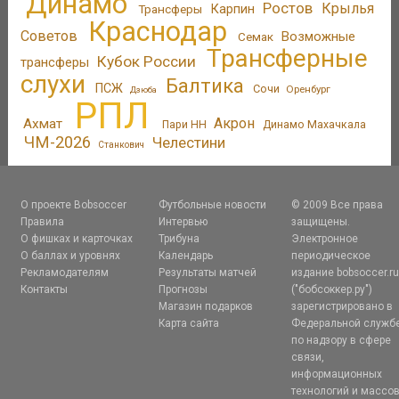
Динамо
Ростов
Крылья
Трансферы
Карпин
Краснодар
Советов
Возможные
Семак
Трансферные
Кубок России
трансферы
слухи
Балтика
ПСЖ
Сочи
Оренбург
Дзюба
РПЛ
Акрон
Ахмат
Пари НН
Динамо Махачкала
ЧМ-2026
Челестини
Станкович
О проекте Bobsoccer
Футбольные новости
© 2009 Все права
Правила
Интервью
защищены.
О фишках и карточках
Трибуна
Электронное
О баллах и уровнях
Календарь
периодическое
Рекламодателям
Результаты матчей
издание bobsoccer.r
Контакты
Прогнозы
("бобсоккер.ру")
Магазин подарков
зарегистрировано в
Карта сайта
Федеральной служб
по надзору в сфере
связи,
информационных
технологий и массо