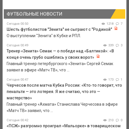
ФУТБОЛЬНЫЕ НОВОСТИ
Сегодня 00:50
1218
7
Шесть футболистов "Зенита" не сыграют с "Родиной"
О выступлении "Зенита" в Кубке и РПЛ.
Сегодня 00:49
339
3
Тренер «Зенита» Семак — о победе над «Балтикой»: «В
конце очень грубо ошиблись у своих ворот»
Главный тренер петербургского «Зенита» Сергей Семак
заявил в эфире «Матч ТВ», что ...
Сегодня 00:47
173
1
Черчесов после матча Кубка России: «Кто‑то говорит, что
пенальти — это лотерея. Я же считаю, что это —
мастерство»
Главный тренер «Ахмата» Станислава Черчесова в эфире
«Матч ТВ» заявил, что ...
Сегодня 00:42
210
0
«ПСЖ» разгромно проиграл «Мальорке» в товарищеском