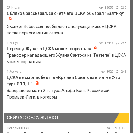
27 Июля
13055
265
Обляков рассказал, за счет чего ЦСКА обыграл "Балтику"
Эксперт Bobsoccer пообщался с полузащитником ЦСКА
после первого матча сезона.
1 Августа
12446
258
Переход Жуана в ЦСКА может сорваться
Трансфер нападающего Жуана Сантоса из "Гезтепе" в ЦСКА
может сорваться.
1 Августа
3920
246
ЦСКА не смог победить «Крылья Советов» в матче 2-го
тура РПЛ, 1:1
Завершился матч 2-го тура Альфа-Банк Российской
Премьер-Лиги, в котором ...
СЕЙЧАС ОБСУЖДАЮТ
Сегодня 00:49
339
3