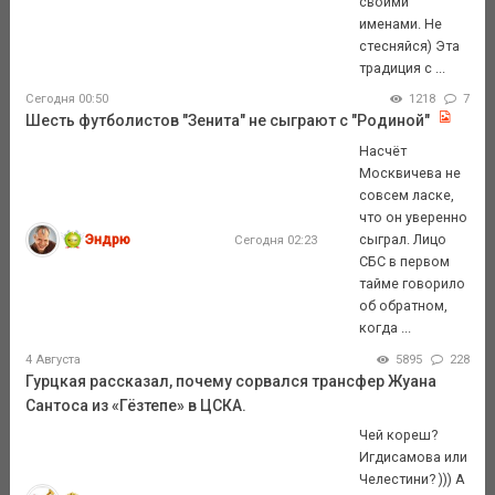
своими
именами. Не
стесняйся) Эта
традиция с ...
Сегодня 00:50
1218
7
Шесть футболистов "Зенита" не сыграют с "Родиной"
Насчёт
Москвичева не
совсем ласке,
что он уверенно
Эндрю
сыграл. Лицо
Сегодня 02:23
СБС в первом
тайме говорило
об обратном,
когда ...
4 Августа
5895
228
Гурцкая рассказал, почему сорвался трансфер Жуана
Сантоса из «Гёзтепе» в ЦСКА.
Чей кореш?
Игдисамова или
Челестини? ))) А