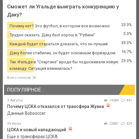
Сможет ли Угальде выиграть конкуренцию у
Даку?
23.3%
Почему нет? Это футбол, в котором все возможно
3.3%
Трудно сказать. Даку был хорош в "Рубине"
33.3%
Каждый будет стараться доказать, что он лучший
16.7%
Даку более стабилен, он будет основным форвардом
23.3%
Так Угальде в "Спартаке" вроде бы подыскивали новую
команду. Ситуация изменилась?
Всего голосов: 30
ПОПУЛЯРНОЕ
3 Августа
14384
441
Почему ЦСКА отказался от трансфера Жуана
Данные Bobsoccer.
29 Июля
22887
429
ЦСКА и новый нападающий
Еще о трансферах ЦСКА.