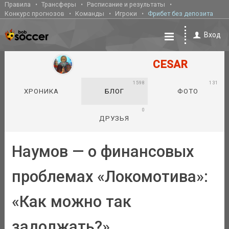
Правила
Трансферы
Расписание и результаты
Конкурс прогнозов
Команды
Игроки
Фрибет без депозита
Вход
CESAR
1598
131
ХРОНИКА
БЛОГ
ФОТО
0
ДРУЗЬЯ
Наумов — о финансовых
проблемах «Локомотива»:
«Как можно так
задолжать?»