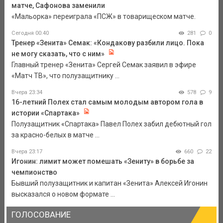
матче, Сафонова заменили
«Мальорка» переиграла «ПСЖ» в товарищеском матче.
Сегодня 00:40
281
0
Тренер «Зенита» Семак: «Кондакову разбили лицо. Пока
не могу сказать, что с ним»
Главный тренер «Зенита» Сергей Семак заявил в эфире
«Матч ТВ», что полузащитнику ...
Вчера 23:34
578
9
16-летний Полех стал самым молодым автором гола в
истории «Спартака»
Полузащитник «Спартака» Павел Полех забил дебютный гол
за красно-белых в матче ...
Вчера 23:17
660
22
Игонин: лимит может помешать «Зениту» в борьбе за
чемпионство
Бывший полузащитник и капитан «Зенита» Алексей Игонин
высказался о новом формате ...
ГОЛОСОВАНИЕ