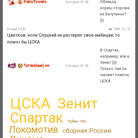
PetroTvorets
Обляков -
Сегодня 01:36
кореш сторожа
из Ватутинок?
)))
Вчера 13:41
948
57
Цветков: если Слуцкий не растерял свои амбиции, то
помог бы ЦСКА
В Спартак,
например, или в
Зенит ))))
Тутен(хам) он
Сегодня 01:34
Только там он
сможет помочь
ЦСКА.
ЦСКА
Зенит
Спартак
Рубин
РФС
Локомотив
сборная России