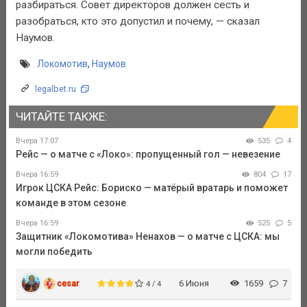
разбираться. Совет директоров должен сесть и
разобраться, кто это допустил и почему, — сказал
Наумов.
Локомотив
,
Наумов
legalbet.ru
ЧИТАЙТЕ ТАКЖЕ:
Вчера 17:07
535
4
Рейс — о матче с «Локо»: пропущенный гол — невезение
Вчера 16:59
804
17
Игрок ЦСКА Рейс: Бориско — матёрый вратарь и поможет
команде в этом сезоне
Вчера 16:59
525
5
Защитник «Локомотива» Ненахов — о матче с ЦСКА: мы
могли победить
cesar
6 Июня
1659
7
4 / 4