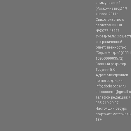
коммуникаций
(Роскомнадзор) 19
января 2011г.
Свидетельство о
регистрации Эл
№ФС77-43557.
Учредитель: Общест
с ограниченной
ответственностью
"Борис-Медиа" (ОГРН
1095009003572)
Главный редактор:
Тосунян Б.С.
Адрес электронной
почты редакции:
info@bobsoccer.ru;
bobsoccerru@gmail.
Телефон редакции: +
985 719 29 97
Настоящий ресурс
содержит материал
18+