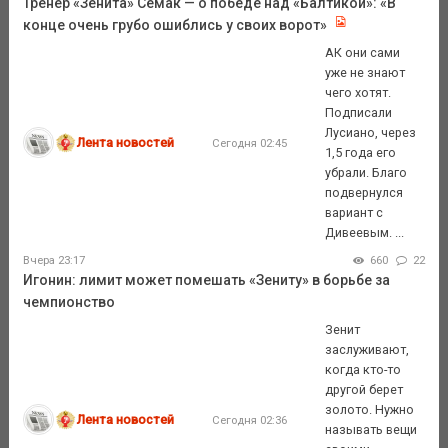
Тренер «Зенита» Семак — о победе над «Балтикой»: «В
конце очень грубо ошиблись у своих ворот»
АК они сами
уже не знают
чего хотят.
Подписали
Лусиано, через
Лента новостей
Сегодня 02:45
1,5 года его
убрали. Благо
подвернулся
вариант с
Дивеевым. ...
Вчера 23:17
660
22
Игонин: лимит может помешать «Зениту» в борьбе за
чемпионство
Зенит
заслуживают,
когда кто-то
другой берет
золото. Нужно
Лента новостей
Сегодня 02:36
называть вещи