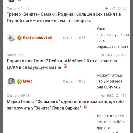
Сегодня 14:08
474
23
Тренер «Зенита» Семак: «Родина» больше всех забила в
Первой лиге — это уже о чем‑то говорит»
Узко -
интеллектуальная
Лента новостей
Сегодня 18:53
речь,
оправдательная.)
Вчера 12:19
8630
272
Бориско или Тороп? Рейс или Мойзес? Кто сыграет за
ЦСКА в следующем матче
Может потому,
Макс
что у Мойзеса
Сегодня 18:53
они СЕЙЧАС?
Сегодня 09:05
3082
150
Марко Гевеш: "Фламенго" сделает всё возможное, чтобы
заполучить у "Зенита" Луиса Энрике"
Да нет. Как раз
смотрю на ЛЭ с
другого