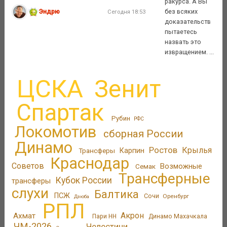
ракурса. А Вы
Эндрю
без всяких
Сегодня 18:53
доказательств
пытаетесь
назвать это
извращением. ...
ЦСКА
Зенит
Спартак
Рубин
РФС
Локомотив
сборная России
Динамо
Ростов
Крылья
Трансферы
Карпин
Краснодар
Советов
Возможные
Семак
Трансферные
Кубок России
трансферы
слухи
Балтика
ПСЖ
Сочи
Оренбург
Дзюба
РПЛ
Акрон
Ахмат
Пари НН
Динамо Махачкала
ЧМ-2026
Челестини