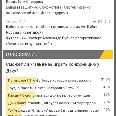
Кордобы и Сперцяна
Бывший защитник «Локомотива» Сергей Гуренко
высказался об игре «Краснодара» в ...
Сегодня 17:11
485
8
Бубнов заявил, что «Зениту» повезло в матче Кубка
России с «Балтикой»
Футбольный эксперт Александр Бубнов раскритиковал
«Зенит» за игру в матче 1-го ...
ГОЛОСОВАНИЕ
Сможет ли Угальде выиграть конкуренцию у
Даку?
31.7%
Почему нет? Это футбол, в котором все возможно
3.3%
Трудно сказать. Даку был хорош в "Рубине"
30%
Каждый будет стараться доказать, что он лучший
20%
Даку более стабилен, он будет основным форвардом
15%
Так Угальде в "Спартаке" вроде бы подыскивали новую
команду. Ситуация изменилась?