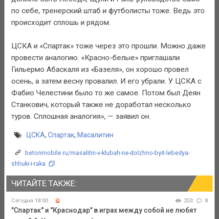
по себе, тренерский штаб и футболисты тоже. Ведь это
происходит сплошь и рядом.
ЦСКА и «Спартак» тоже через это прошли. Можно даже
провести аналогию. «Красно-белые» приглашали
Гильермо Абаскаля из «Базеля», он хорошо провел
осень, а затем весну провалил. И его убрали. У ЦСКА с
Фабио Челестини было то же самое. Потом был Деян
Станкович, который также не доработал несколько
туров. Сплошная аналогия», — заявил он.
ЦСКА
,
Спартак
,
Масалитин
betonmobile.ru/masalitin-v-klubah-ne-dolzhno-byit-lebedya-
shhuki-i-raka
ЧИТАЙТЕ ТАКЖЕ:
Сегодня 18:00
253
8
"Спартак" и "Краснодар" в играх между собой не любят