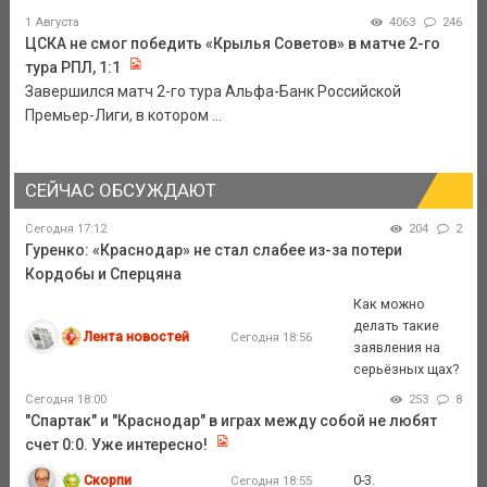
1 Августа
4063
246
ЦСКА не смог победить «Крылья Советов» в матче 2-го
тура РПЛ, 1:1
Завершился матч 2-го тура Альфа-Банк Российской
Премьер-Лиги, в котором ...
СЕЙЧАС ОБСУЖДАЮТ
Сегодня 17:12
204
2
Гуренко: «Краснодар» не стал слабее из-за потери
Кордобы и Сперцяна
Как можно
делать такие
Лента новостей
Сегодня 18:56
заявления на
серьёзных щах?
Сегодня 18:00
253
8
"Спартак" и "Краснодар" в играх между собой не любят
счет 0:0. Уже интересно!
Скорпи
0-3.
Сегодня 18:55