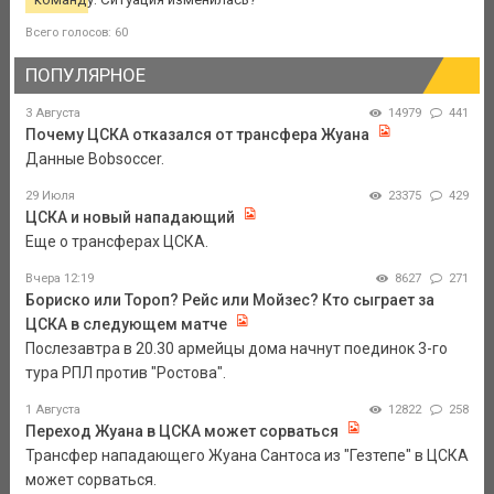
Всего голосов: 60
ПОПУЛЯРНОЕ
3 Августа
14979
441
Почему ЦСКА отказался от трансфера Жуана
Данные Bobsoccer.
29 Июля
23375
429
ЦСКА и новый нападающий
Еще о трансферах ЦСКА.
Вчера 12:19
8627
271
Бориско или Тороп? Рейс или Мойзес? Кто сыграет за
ЦСКА в следующем матче
Послезавтра в 20.30 армейцы дома начнут поединок 3-го
тура РПЛ против "Ростова".
1 Августа
12822
258
Переход Жуана в ЦСКА может сорваться
Трансфер нападающего Жуана Сантоса из "Гезтепе" в ЦСКА
может сорваться.