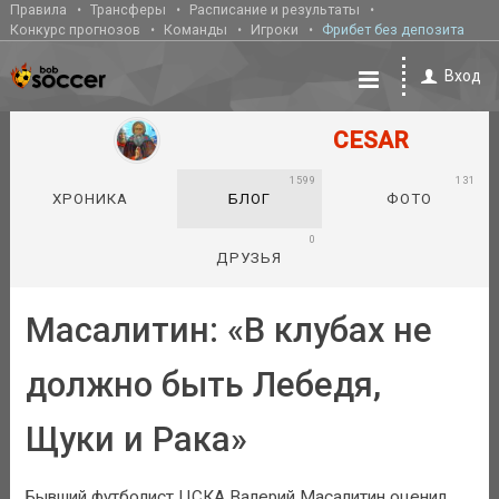
Правила
Трансферы
Расписание и результаты
Конкурс прогнозов
Команды
Игроки
Фрибет без депозита
Вход
CESAR
1599
131
ХРОНИКА
БЛОГ
ФОТО
0
ДРУЗЬЯ
Масалитин: «В клубах не
должно быть Лебедя,
Щуки и Рака»
Бывший футболист ЦСКА Валерий Масалитин оценил