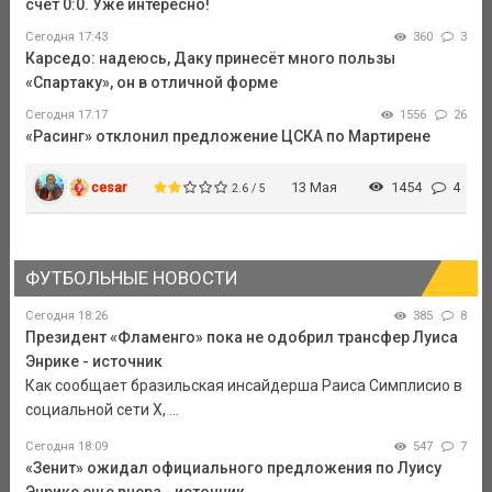
счет 0:0. Уже интересно!
Сегодня 17:43
360
3
Карседо: надеюсь, Даку принесёт много пользы
«Спартаку», он в отличной форме
Сегодня 17:17
1556
26
«Расинг» отклонил предложение ЦСКА по Мартирене
cesar
13 Мая
1454
4
2.6 / 5
ФУТБОЛЬНЫЕ НОВОСТИ
Сегодня 18:26
385
8
Президент «Фламенго» пока не одобрил трансфер Луиса
Энрике - источник
Как сообщает бразильская инсайдерша Раиса Симплисио в
социальной сети Х, ...
Сегодня 18:09
547
7
«Зенит» ожидал официального предложения по Луису