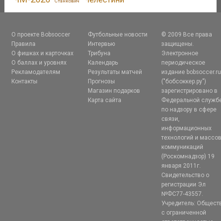
Станкович
О проекте Bobsoccer
Футбольные новости
© 2009 Все права
Правила
Интервью
защищены.
О фишках и карточках
Трибуна
Электронное
О баллах и уровнях
Календарь
периодическое
Рекламодателям
Результаты матчей
издание bobsoccer.r
Контакты
Прогнозы
("бобсоккер.ру")
Магазин подарков
зарегистрировано в
Карта сайта
Федеральной служб
по надзору в сфере
связи,
информационных
технологий и массо
коммуникаций
(Роскомнадзор) 19
января 2011г.
Свидетельство о
регистрации Эл
№ФС77-43557.
Учредитель: Общест
с ограниченной