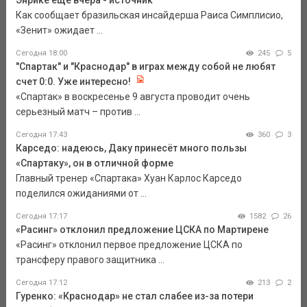
Энрике еще вчера - источник
Как сообщает бразильская инсайдерша Раиса Симплисио,
«Зенит» ожидает ...
Сегодня 18:00
245
5
"Спартак" и "Краснодар" в играх между собой не любят
счет 0:0. Уже интересно!
«Спартак» в воскресенье 9 августа проводит очень
серьезный матч – против ...
Сегодня 17:43
360
3
Карседо: надеюсь, Даку принесёт много пользы
«Спартаку», он в отличной форме
Главный тренер «Спартака» Хуан Карлос Карседо
поделился ожиданиями от ...
Сегодня 17:17
1582
26
«Расинг» отклонил предложение ЦСКА по Мартирене
«Расинг» отклонил первое предложение ЦСКА по
трансферу правого защитника ...
Сегодня 17:12
213
2
Гуренко: «Краснодар» не стал слабее из-за потери