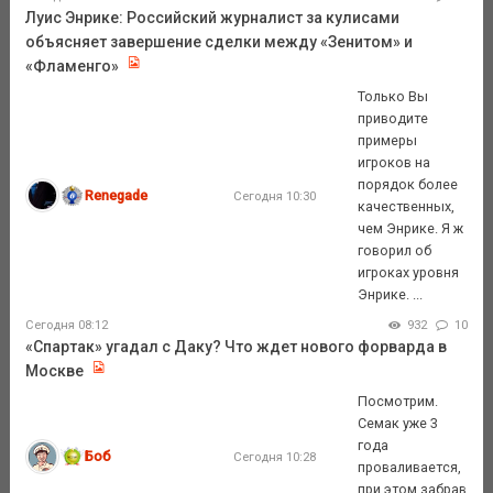
Луис Энрике: Российский журналист за кулисами
объясняет завершение сделки между «Зенитом» и
«Фламенго»
Только Вы
приводите
примеры
игроков на
порядок более
Renegade
Сегодня 10:30
качественных,
чем Энрике. Я ж
говорил об
игроках уровня
Энрике. ...
Сегодня 08:12
932
10
«Спартак» угадал с Даку? Что ждет нового форварда в
Москве
Посмотрим.
Семак уже 3
года
Боб
Сегодня 10:28
проваливается,
при этом забрав