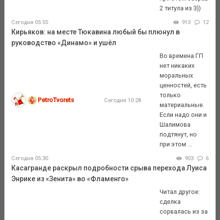
2 титула из 3))
Сегодня 05:55
913
12
Кирьяков: на месте Тюкавина любый бы плюнул в
руководство «Динамо» и ушёл
Во времена ГП
нет никаких
моральных
ценностей, есть
только
PetroTvorets
Сегодня 10:28
материальные.
Если надо они и
Шалимова
подтянут, но
при этом ...
Сегодня 05:30
903
6
Касагранде раскрыл подробности срыва перехода Луиса
Энрике из «Зенита» во «Фламенго»
Читал другое:
сделка
сорвалась из за