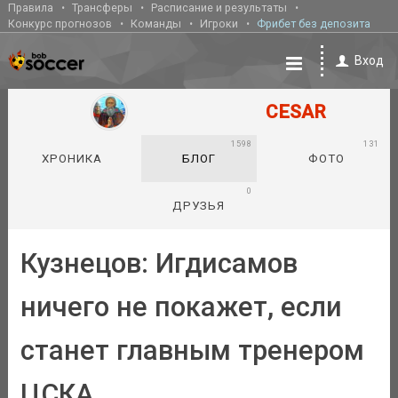
Правила
Трансферы
Расписание и результаты
Конкурс прогнозов
Команды
Игроки
Фрибет без депозита
Вход
CESAR
1598
131
ХРОНИКА
БЛОГ
ФОТО
0
ДРУЗЬЯ
Кузнецов: Игдисамов
ничего не покажет, если
станет главным тренером
ЦСКА