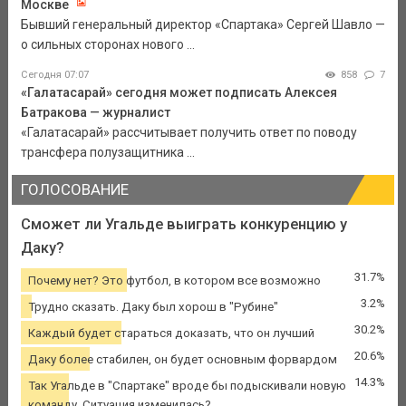
Москве
Бывший генеральный директор «Спартака» Сергей Шавло —
о сильных сторонах нового ...
Сегодня 07:07
858
7
«Галатасарай» сегодня может подписать Алексея
Батракова — журналист
«Галатасарай» рассчитывает получить ответ по поводу
трансфера полузащитника ...
ГОЛОСОВАНИЕ
Сможет ли Угальде выиграть конкуренцию у
Даку?
31.7%
Почему нет? Это футбол, в котором все возможно
3.2%
Трудно сказать. Даку был хорош в "Рубине"
30.2%
Каждый будет стараться доказать, что он лучший
20.6%
Даку более стабилен, он будет основным форвардом
14.3%
Так Угальде в "Спартаке" вроде бы подыскивали новую
команду. Ситуация изменилась?