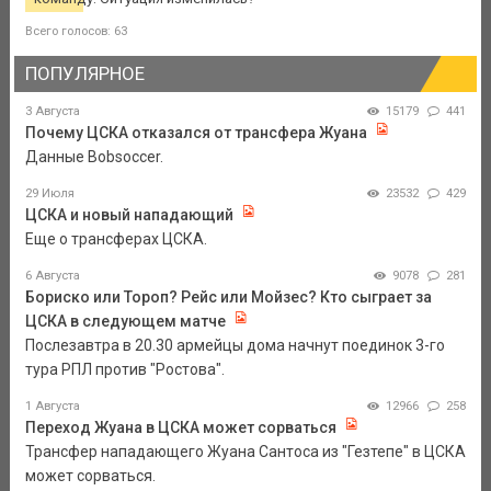
Всего голосов: 63
ПОПУЛЯРНОЕ
3 Августа
15179
441
Почему ЦСКА отказался от трансфера Жуана
Данные Bobsoccer.
29 Июля
23532
429
ЦСКА и новый нападающий
Еще о трансферах ЦСКА.
6 Августа
9078
281
Бориско или Тороп? Рейс или Мойзес? Кто сыграет за
ЦСКА в следующем матче
Послезавтра в 20.30 армейцы дома начнут поединок 3-го
тура РПЛ против "Ростова".
1 Августа
12966
258
Переход Жуана в ЦСКА может сорваться
Трансфер нападающего Жуана Сантоса из "Гезтепе" в ЦСКА
может сорваться.