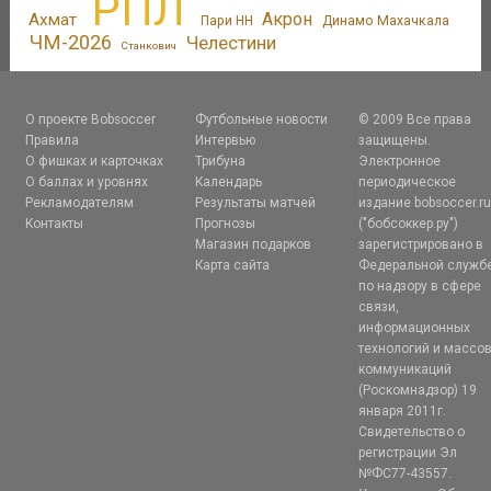
РПЛ
Акрон
Ахмат
Пари НН
Динамо Махачкала
ЧМ-2026
Челестини
Станкович
О проекте Bobsoccer
Футбольные новости
© 2009 Все права
Правила
Интервью
защищены.
О фишках и карточках
Трибуна
Электронное
О баллах и уровнях
Календарь
периодическое
Рекламодателям
Результаты матчей
издание bobsoccer.r
Контакты
Прогнозы
("бобсоккер.ру")
Магазин подарков
зарегистрировано в
Карта сайта
Федеральной служб
по надзору в сфере
связи,
информационных
технологий и массо
коммуникаций
(Роскомнадзор) 19
января 2011г.
Свидетельство о
регистрации Эл
№ФС77-43557.