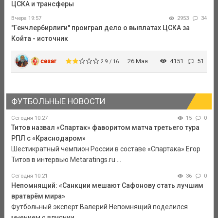
ЦСКА и трансферы
Вчера 19:57
2953
34
"Генчлербирлиги" проиграл дело о выплатах ЦСКА за
Койта - источник
cesar
26 Мая
4151
51
2.9 / 16
ФУТБОЛЬНЫЕ НОВОСТИ
Сегодня 10:27
15
0
Титов назвал «Спартак» фаворитом матча третьего тура
РПЛ с «Краснодаром»
Шестикратный чемпион России в составе «Спартака» Егор
Титов в интервью Metaratings.ru ...
Сегодня 10:21
36
0
Непомнящий: «Санкции мешают Сафонову стать лучшим
вратарём мира»
Футбольный эксперт Валерий Непомнящий поделился
мнением о влиянии ...