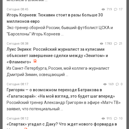
Сегодня 08:45
719
17
Игорь Корнеев: Тюкавин стоит в разы больше 30
миллионов евро
Экс-тренер сборной России, бывший футболист ЦСКА и
"Барселоны" Игорь Корнеев ...
Сегодня 08:38
1783
21
Луис Энрике: Российский журналист за кулисами
объясняет завершение сделки между «Зенитом» и
«Фламенго»
Из Санкт-Петербурга, Россия, мой коллега-журналист
Дмитрий Зимин, освещающий ...
Сегодня 08:17
169
0
Григорян — о возможном переходе Батракова в
«Галатасарай»: «На мой взгляд, это будет шаг вперед»
Российский тренер Александр Григорян в эфире «Матч ТВ»
заявил, что потенциальный ...
Сегодня 08:12
915
10
«Спартак» угадал с Даку? Что ждет нового форварда в