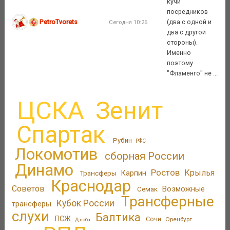
кучи
посредников
PetroTvorets
(два с одной и
Сегодня 10:26
два с другой
стороны).
Именно
поэтому
"Фламенго" не ...
ЦСКА
Зенит
Спартак
Рубин
РФС
Локомотив
сборная России
Динамо
Ростов
Крылья
Трансферы
Карпин
Краснодар
Советов
Возможные
Семак
Трансферные
Кубок России
трансферы
слухи
Балтика
ПСЖ
Сочи
Оренбург
Дзюба