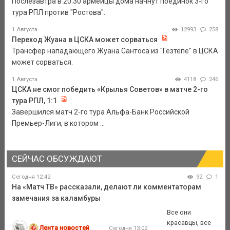
Послезавтра в 20.30 армейцы дома начнут поединок 3-го
тура РПЛ против "Ростова".
1 Августа
12993
258
Переход Жуана в ЦСКА может сорваться
Трансфер нападающего Жуана Сантоса из "Гезтепе" в ЦСКА
может сорваться.
1 Августа
4118
246
ЦСКА не смог победить «Крылья Советов» в матче 2-го
тура РПЛ, 1:1
Завершился матч 2-го тура Альфа-Банк Российской
Премьер-Лиги, в котором ...
СЕЙЧАС ОБСУЖДАЮТ
Сегодня 12:42
92
1
На «Матч ТВ» рассказали, делают ли комментаторам
замечания за каламбуры
Все они
красавцы, все
Лента новостей
Сегодня 13:02