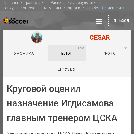
Правила
Трансферы
Расписание и результаты
Конкурс прогнозов
Команды
Игроки
Фрибет без депозита
Вход
CESAR
1598
131
ХРОНИКА
БЛОГ
ФОТО
0
ДРУЗЬЯ
Круговой оценил
назначение Игдисамова
главным тренером ЦСКА
Защитник московского ЦСКА Данил Круговой рад