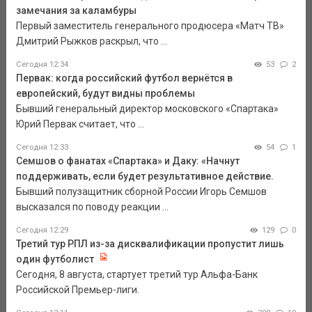
замечания за каламбуры
Первый заместитель генерального продюсера «Матч ТВ»
Дмитрий Рыжков раскрыл, что ...
Сегодня 12:34
53
2
Первак: когда российский футбол вернётся в
европейский, будут видны проблемы
Бывший генеральный директор московского «Спартака»
Юрий Первак считает, что ...
Сегодня 12:33
54
1
Семшов о фанатах «Спартака» и Даку: «Начнут
поддерживать, если будет результативное действие.
Бывший полузащитник сборной России Игорь Семшов
высказался по поводу реакции ...
Сегодня 12:29
129
0
Третий тур РПЛ из-за дисквалификации пропустит лишь
один футболист
Сегодня, 8 августа, стартует третий тур Альфа-Банк
Российской Премьер-лиги.