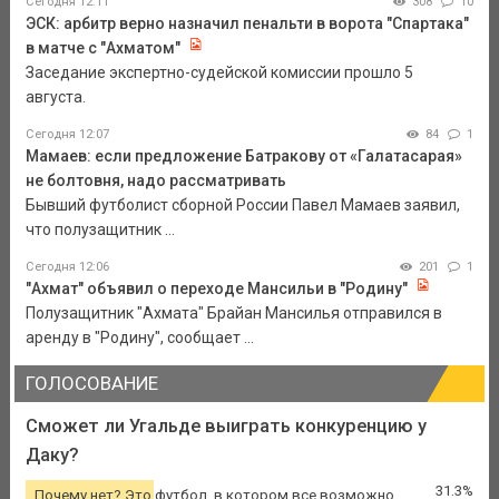
Сегодня 12:11
308
10
ЭСК: арбитр верно назначил пенальти в ворота "Спартака"
в матче с "Ахматом"
Заседание экспертно-судейской комиссии прошло 5
августа.
Сегодня 12:07
84
1
Мамаев: если предложение Батракову от «Галатасарая»
не болтовня, надо рассматривать
Бывший футболист сборной России Павел Мамаев заявил,
что полузащитник ...
Сегодня 12:06
201
1
"Ахмат" объявил о переходе Мансильи в "Родину"
Полузащитник "Ахмата" Брайан Мансилья отправился в
аренду в "Родину", сообщает ...
ГОЛОСОВАНИЕ
Сможет ли Угальде выиграть конкуренцию у
Даку?
31.3%
Почему нет? Это футбол, в котором все возможно