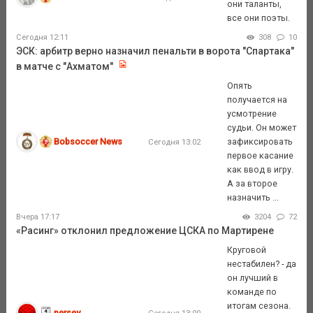
они таланты,
все они поэты.
Сегодня 12:11
308
10
ЭСК: арбитр верно назначил пенальти в ворота "Спартака"
в матче с "Ахматом"
Опять
получается на
усмотрение
судьи. Он может
Bobsoccer News
зафиксировать
Сегодня 13:02
первое касание
как ввод в игру.
А за второе
назначить ...
Вчера 17:17
3204
72
«Расинг» отклонил предложение ЦСКА по Мартирене
Круговой
нестабилен? - да
он лучший в
команде по
итогам сезона.
persey
Сегодня 13:00