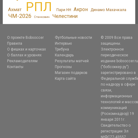
РПЛ
Акрон
Ахмат
Пари НН
Динамо Махачкала
ЧМ-2026
Челестини
Станкович
О проекте Bobsoccer
Футбольные новости
© 2009 Все права
Правила
Интервью
защищены.
О фишках и карточках
Трибуна
Электронное
О баллах и уровнях
Календарь
периодическое
Рекламодателям
Результаты матчей
издание bobsoccer.r
Контакты
Прогнозы
("бобсоккер.ру")
Магазин подарков
зарегистрировано в
Карта сайта
Федеральной служб
по надзору в сфере
связи,
информационных
технологий и массо
коммуникаций
(Роскомнадзор) 19
января 2011г.
Свидетельство о
регистрации Эл
№ФС77-43557.