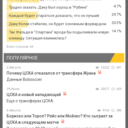
4.7%
Трудно сказать. Даку был хорош в "Рубине"
29.7%
Каждый будет стараться доказать, что он лучший
20.3%
Даку более стабилен, он будет основным форвардом
14.1%
Так Угальде в "Спартаке" вроде бы подыскивали новую
команду. Ситуация изменилась?
Всего голосов: 64
ПОПУЛЯРНОЕ
3 Августа
15222
441
Почему ЦСКА отказался от трансфера Жуана
Данные Bobsoccer.
29 Июля
23577
429
ЦСКА и новый нападающий
Еще о трансферах ЦСКА.
6 Августа
9154
286
Бориско или Тороп? Рейс или Мойзес? Кто сыграет за
ЦСКА в следующем матче