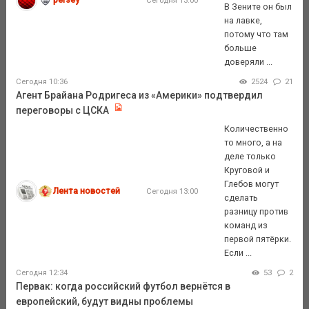
В Зените он был
на лавке,
потому что там
больше
доверяли ...
Сегодня 10:36
2524
21
Агент Брайана Родригеса из «Америки» подтвердил
переговоры с ЦСКА
Количественно
то много, а на
деле только
Круговой и
Глебов могут
Лента новостей
Сегодня 13:00
сделать
разницу против
команд из
первой пятёрки.
Если ...
Сегодня 12:34
53
2
Первак: когда российский футбол вернётся в
европейский, будут видны проблемы