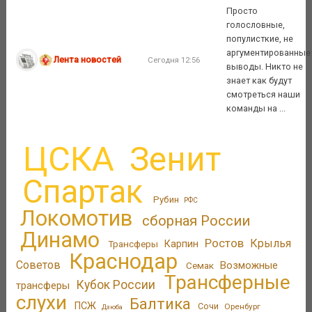
Просто
голословные,
популисткие, не
аргументированные
Лента новостей
Сегодня 12:56
выводы. Никто не
знает как будут
смотреться наши
команды на ...
ЦСКА
Зенит
Спартак
Рубин
РФС
Локомотив
сборная России
Динамо
Ростов
Крылья
Трансферы
Карпин
Краснодар
Советов
Возможные
Семак
Трансферные
Кубок России
трансферы
слухи
Балтика
ПСЖ
Сочи
Оренбург
Дзюба