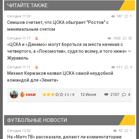
ЧИТАЙТЕ ТАКЖЕ:
Сегодня 11:53
187
1
Семшов считает, что ЦСКА обыграет "Ростов" с
минимальным счетом
Сегодня 11:17
1420
32
«ЦСКА и «Динамо» могут бороться за места начиная с
четвертого, а «Локомотив», судя по всему, и того ниже» —
Журавель
Сегодня 11:11
611
9
Михаил Кержаков назвал ЦСКА самой неудобной
командой для «Зенита»
cesar
12 Июня
2107
4
3.5 / 8
ФУТБОЛЬНЫЕ НОВОСТИ
Сегодня 12:42
92
1
На «Матч ТВ» рассказали, делают ли комментаторам