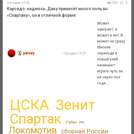
Сегодня 17:43
497
3
Карседо: надеюсь, Даку принесёт много пользы
«Спартаку», он в отличной форме
Может
заиграет, а
может и нет. В
может не сразу.
Многие
persey
переходя в
Сегодня 19:21
новый клуб
начинают
играть чуть ли
не через пол
года. ...
ЦСКА
Зенит
Спартак
Рубин
РФС
Локомотив
сборная России