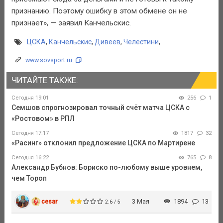
признанию. Поэтому ошибку в этом обмене он не
признает», — заявил Канчельскис.
ЦСКА
,
Канчельскис
,
Дивеев
,
Челестини
,
www.sovsport.ru
ЧИТАЙТЕ ТАКЖЕ:
Сегодня 19:01
256
1
Семшов спрогнозировал точный счёт матча ЦСКА с
«Ростовом» в РПЛ
Сегодня 17:17
1817
32
«Расинг» отклонил предложение ЦСКА по Мартирене
Сегодня 16:22
765
8
Александр Бубнов: Бориско по-любому выше уровнем,
чем Тороп
cesar
3 Мая
1894
13
2.6 / 5