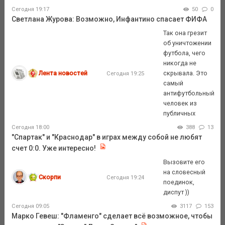
Сегодня 19:17
50
0
Светлана Журова: Возможно, Инфантино спасает ФИФА
Так она грезит
об уничтожении
футбола, чего
никогда не
Лента новостей
скрывала. Это
Сегодня 19:25
самый
антифутбольный
человек из
публичных
Сегодня 18:00
388
13
"Спартак" и "Краснодар" в играх между собой не любят
счет 0:0. Уже интересно!
Вызовите его
на словесный
Скорпи
Сегодня 19:24
поединок,
диспут ))
Сегодня 09:05
3117
153
Марко Гевеш: "Фламенго" сделает всё возможное, чтобы