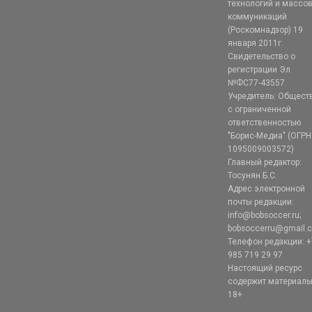
технологий и массо
коммуникаций
(Роскомнадзор) 19
января 2011г.
Свидетельство о
регистрации Эл
№ФС77-43557.
Учредитель: Общест
с ограниченной
ответственностью
"Борис-Медиа" (ОГРН
1095009003572)
Главный редактор:
Тосунян Б.С.
Адрес электронной
почты редакции:
info@bobsoccer.ru;
bobsoccerru@gmail.
Телефон редакции: +
985 719 29 97
Настоящий ресурс
содержит материал
18+