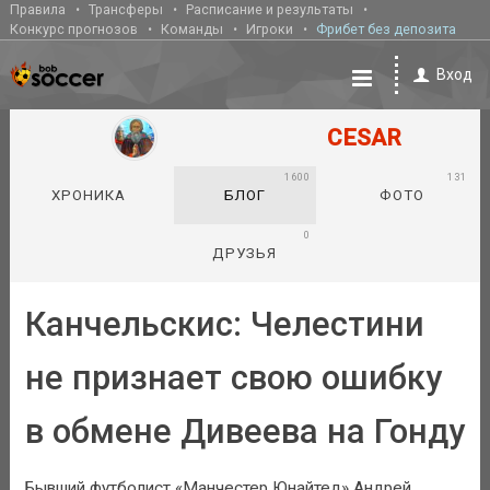
Правила
Трансферы
Расписание и результаты
Конкурс прогнозов
Команды
Игроки
Фрибет без депозита
Вход
CESAR
1600
131
ХРОНИКА
БЛОГ
ФОТО
0
ДРУЗЬЯ
Канчельскис: Челестини
не признает свою ошибку
в обмене Дивеева на Гонду
Бывший футболист «Манчестер Юнайтед» Андрей