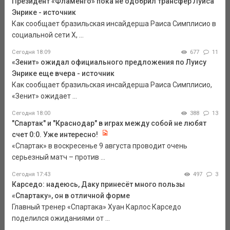
Президент «Фламенго» пока не одобрил трансфер Луиса
Энрике - источник
Как сообщает бразильская инсайдерша Раиса Симплисио в
социальной сети Х, ...
Сегодня 18:09
677
11
«Зенит» ожидал официального предложения по Луису
Энрике еще вчера - источник
Как сообщает бразильская инсайдерша Раиса Симплисио,
«Зенит» ожидает ...
Сегодня 18:00
388
13
"Спартак" и "Краснодар" в играх между собой не любят
счет 0:0. Уже интересно!
«Спартак» в воскресенье 9 августа проводит очень
серьезный матч – против ...
Сегодня 17:43
497
3
Карседо: надеюсь, Даку принесёт много пользы
«Спартаку», он в отличной форме
Главный тренер «Спартака» Хуан Карлос Карседо
поделился ожиданиями от ...