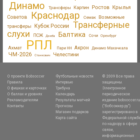
Динамо
Ростов
Крылья
Трансферы
Карпин
Краснодар
Советов
Возможные
Семак
Трансферные
Кубок России
трансферы
слухи
Балтика
ПСЖ
Сочи
Оренбург
Дзюба
РПЛ
Акрон
Ахмат
Пари НН
Динамо Махачкала
ЧМ-2026
Челестини
Станкович
О проекте Bobsoccer
Футбольные новости
© 2009 Все права
Правила
Интервью
защищены.
О фишках и карточках
Трибуна
Электронное
О баллах и уровнях
Календарь
периодическое
Рекламодателям
Результаты матчей
издание bobsoccer.r
Контакты
Прогнозы
("бобсоккер.ру")
Магазин подарков
зарегистрировано в
Карта сайта
Федеральной служб
по надзору в сфере
связи,
информационных