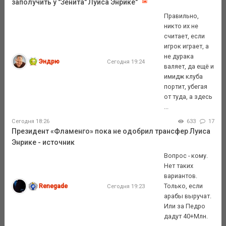
заполучить у "Зенита" Луиса Энрике"
Правильно,
никто их не
считает, если
игрок играет, а
не дурака
Эндрю
Сегодня 19:24
валяет, да ещё и
имидж клуба
портит, убегая
от туда, а здесь
...
Сегодня 18:26
633
17
Президент «Фламенго» пока не одобрил трансфер Луиса
Энрике - источник
Вопрос - кому.
Нет таких
вариантов.
Renegade
Только, если
Сегодня 19:23
арабы выручат.
Или за Педро
дадут 40+Млн.