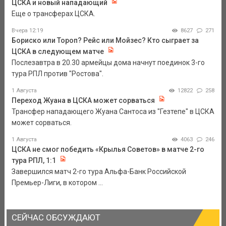
ЦСКА и новый нападающий
Еще о трансферах ЦСКА.
Вчера 12:19
8627
271
Бориско или Тороп? Рейс или Мойзес? Кто сыграет за
ЦСКА в следующем матче
Послезавтра в 20.30 армейцы дома начнут поединок 3-го
тура РПЛ против "Ростова".
1 Августа
12822
258
Переход Жуана в ЦСКА может сорваться
Трансфер нападающего Жуана Сантоса из "Гезтепе" в ЦСКА
может сорваться.
1 Августа
4063
246
ЦСКА не смог победить «Крылья Советов» в матче 2-го
тура РПЛ, 1:1
Завершился матч 2-го тура Альфа-Банк Российской
Премьер-Лиги, в котором ...
СЕЙЧАС ОБСУЖДАЮТ