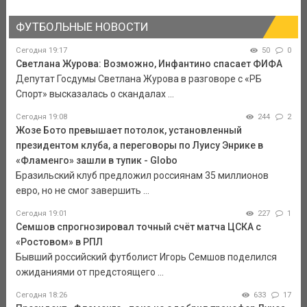
ФУТБОЛЬНЫЕ НОВОСТИ
Сегодня 19:17
50
0
Светлана Журова: Возможно, Инфантино спасает ФИФА
Депутат Госдумы Светлана Журова в разговоре с «РБ
Спорт» высказалась о скандалах ...
Сегодня 19:08
244
2
Жозе Бото превышает потолок, установленный
президентом клуба, а переговоры по Луису Энрике в
«Фламенго» зашли в тупик - Globo
Бразильский клуб предложил россиянам 35 миллионов
евро, но не смог завершить ...
Сегодня 19:01
227
1
Семшов спрогнозировал точный счёт матча ЦСКА с
«Ростовом» в РПЛ
Бывший российский футболист Игорь Семшов поделился
ожиданиями от предстоящего ...
Сегодня 18:26
633
17