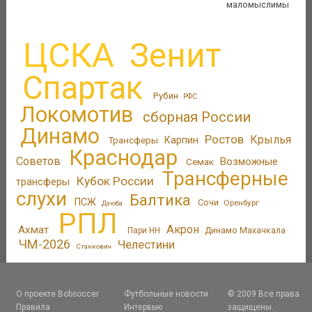
маломыслимы
ЦСКА
Зенит
Спартак
Рубин
РФС
Локомотив
сборная России
Динамо
Ростов
Крылья
Трансферы
Карпин
Краснодар
Советов
Возможные
Семак
Трансферные
Кубок России
трансферы
слухи
Балтика
ПСЖ
Сочи
Оренбург
Дзюба
РПЛ
Акрон
Ахмат
Пари НН
Динамо Махачкала
ЧМ-2026
Челестини
Станкович
О проекте Bobsoccer
Футбольные новости
© 2009 Все права
Правила
Интервью
защищены.