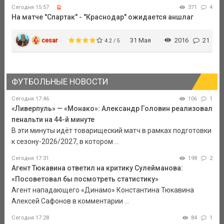
Сегодня 15:57
371
4
На матче "Спартак" - "Краснодар" ожидается аншлаг
cesar
31 Мая
2016
21
4.2 / 5
ФУТБОЛЬНЫЕ НОВОСТИ
Сегодня 17:46
106
1
«Ливерпуль» — «Монако»: Александр Головин реализовал
пенальти на 44-й минуте
В эти минуты идёт товарищеский матч в рамках подготовки
к сезону-2026/2027, в котором ...
Сегодня 17:31
198
2
Агент Тюкавина ответил на критику Сулейманова:
«Посоветовал бы посмотреть статистику»
Агент нападающего «Динамо» Константина Тюкавина
Алексей Сафонов в комментарии ...
Сегодня 17:28
84
1