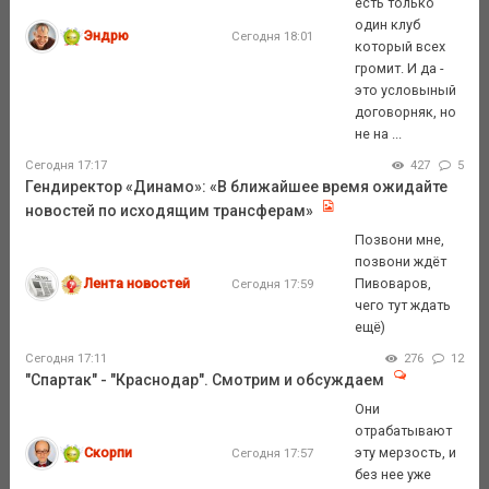
есть только
один клуб
Эндрю
Сегодня 18:01
который всех
громит. И да -
это условыный
договорняк, но
не на ...
Сегодня 17:17
427
5
Гендиректор «Динамо»: «В ближайшее время ожидайте
новостей по исходящим трансферам»
Позвони мне,
позвони ждёт
Лента новостей
Пивоваров,
Сегодня 17:59
чего тут ждать
ещё)
Сегодня 17:11
276
12
"Спартак" - "Краснодар". Смотрим и обсуждаем
Они
отрабатывают
Скорпи
эту мерзость, и
Сегодня 17:57
без нее уже