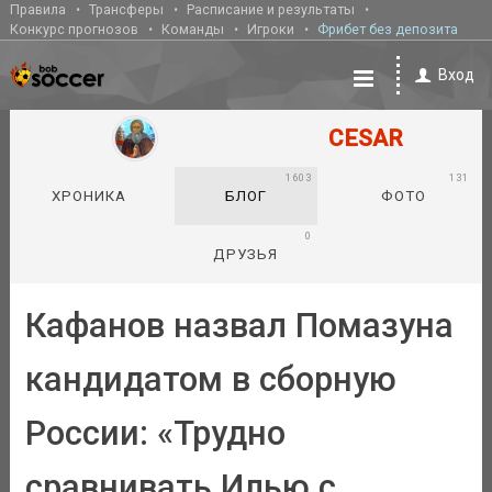
Правила
Трансферы
Расписание и результаты
Конкурс прогнозов
Команды
Игроки
Фрибет без депозита
Вход
CESAR
1603
131
ХРОНИКА
БЛОГ
ФОТО
0
ДРУЗЬЯ
Кафанов назвал Помазуна
кандидатом в сборную
России: «Трудно
сравнивать Илью с