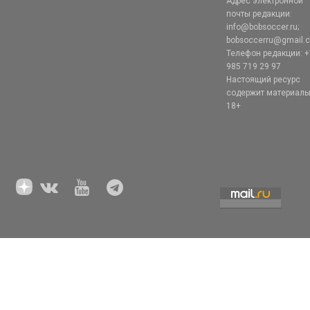
Адрес электронной
почты редакции:
info@bobsoccer.ru;
bobsoccerru@gmail.
Телефон редакции: +
985 719 29 97
Настоящий ресурс
содержит материал
18+