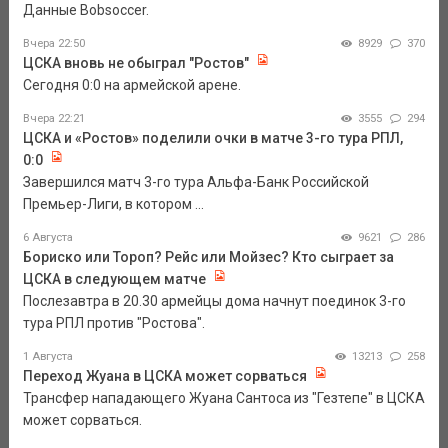
Данные Bobsoccer.
Вчера 22:50
8929
370
ЦСКА вновь не обыграл "Ростов"
Сегодня 0:0 на армейской арене.
Вчера 22:21
3555
294
ЦСКА и «Ростов» поделили очки в матче 3-го тура РПЛ,
0:0
Завершился матч 3-го тура Альфа-Банк Российской
Премьер-Лиги, в котором ...
6 Августа
9621
286
Бориско или Тороп? Рейс или Мойзес? Кто сыграет за
ЦСКА в следующем матче
Послезавтра в 20.30 армейцы дома начнут поединок 3-го
тура РПЛ против "Ростова".
1 Августа
13213
258
Переход Жуана в ЦСКА может сорваться
Трансфер нападающего Жуана Сантоса из "Гезтепе" в ЦСКА
может сорваться.