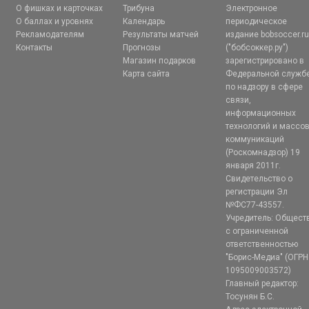
О фишках и карточках
Трибуна
Электронное
О баллах и уровнях
Календарь
периодическое
Рекламодателям
Результаты матчей
издание bobsoccer.r
Контакты
Прогнозы
("бобсоккер.ру")
Магазин подарков
зарегистрировано в
Карта сайта
Федеральной служб
по надзору в сфере
связи,
информационных
технологий и массо
коммуникаций
(Роскомнадзор) 19
января 2011г.
Свидетельство о
регистрации Эл
№ФС77-43557.
Учредитель: Общест
с ограниченной
ответственностью
"Борис-Медиа" (ОГРН
1095009003572)
Главный редактор:
Тосунян Б.С.