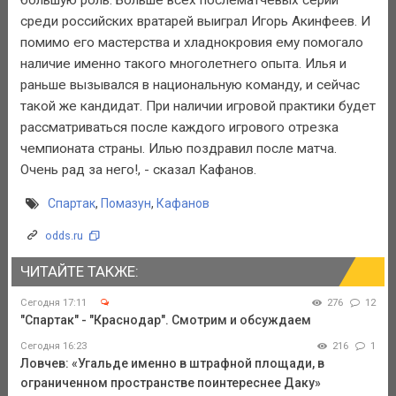
среди российских вратарей выиграл Игорь Акинфеев. И
помимо его мастерства и хладнокровия ему помогало
наличие именно такого многолетнего опыта. Илья и
раньше вызывался в национальную команду, и сейчас
такой же кандидат. При наличии игровой практики будет
рассматриваться после каждого игрового отрезка
чемпионата страны. Илью поздравил после матча.
Очень рад за него!, - сказал Кафанов.
Спартак
,
Помазун
,
Кафанов
odds.ru
ЧИТАЙТЕ ТАКЖЕ:
Сегодня 17:11
276
12
"Спартак" - "Краснодар". Смотрим и обсуждаем
Сегодня 16:23
216
1
Ловчев: «Угальде именно в штрафной площади, в
ограниченном пространстве поинтереснее Даку»