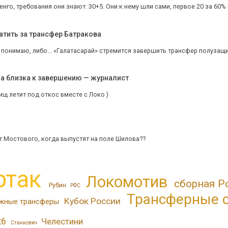
нго, требования они знают. 30+5. Они к нему шли сами, первое 20 за 60% пр
атить за трансфер Батракова
е понимаю, либо... «Галатасарай» стремится завершить трансфер полузащи
ка близка к завершению — журналист
ищ летит под откос вместе с Локо )
 Мостового, когда выпустят на поле Шилова??
ртак
Локомотив
сборная Р
Рубин
РФС
Трансферные 
Кубок России
жные трансферы
26
Челестини
Станкович