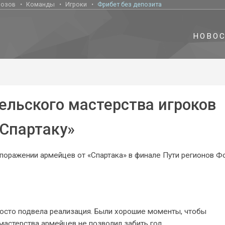
нозов
Команды
Игроки
Фрибет без депозита
НОВО
ельского мастерства игроков
«Спартаку»
оражении армейцев от «Спартака» в финале Пути регионов Ф
росто подвела реализация. Были хорошие моменты, чтобы
 мастерства армейцев не позволил забить гол.