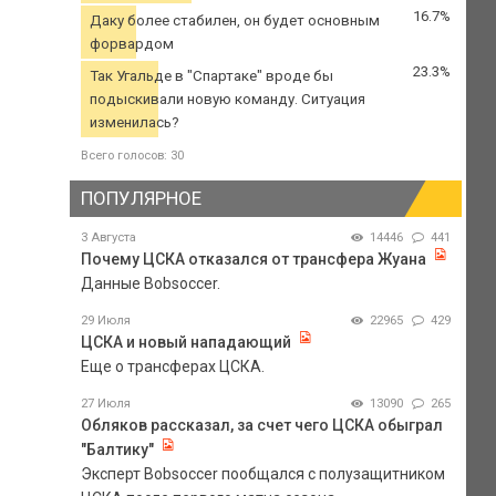
16.7%
Даку более стабилен, он будет основным
форвардом
23.3%
Так Угальде в "Спартаке" вроде бы
подыскивали новую команду. Ситуация
изменилась?
Всего голосов: 30
ПОПУЛЯРНОЕ
3 Августа
14446
441
Почему ЦСКА отказался от трансфера Жуана
Данные Bobsoccer.
29 Июля
22965
429
ЦСКА и новый нападающий
Еще о трансферах ЦСКА.
27 Июля
13090
265
Обляков рассказал, за счет чего ЦСКА обыграл
"Балтику"
Эксперт Bobsoccer пообщался с полузащитником