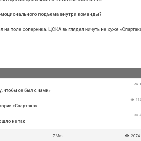
 эмоционального подъема внутри команды?
 на поле соперника. ЦСКА выглядел ничуть не хуже «Спартака
у, чтобы он был с нами»
11
тории «Спартака»
ошло не так
7 Мая
2074