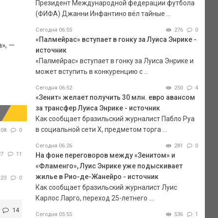
Президент Международной федерации футбола
(ФИФА) Джанни Инфантино вёл тайные ...
Сегодня 06:55
276
0
«Палмейрас» вступает в гонку за Луиса Энрике -
», —
источник
«Палмейрас» вступает в гонку за Луиса Энрике и
может вступить в конкуренцию с ...
Сегодня 06:52
250
4
«Зенит» желает получить 30 млн. евро авансом
за трансфер Луиса Энрике - источник
Как сообщает бразильский журналист Пабло Руа
в социальной сети Х, предметом торга ...
108
0
Сегодня 06:26
281
0
27
11
На фоне переговоров между «Зенитом» и
«Фламенго», Луис Энрике уже подыскивает
жилье в Рио-де-Жанейро - источник
423
0
Как сообщает бразильский журналист Луис
Карлос Ларго, переход 25-летнего ...
14
Сегодня 05:55
536
1