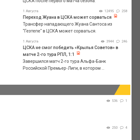
ЦСКА после первого матча сезона.
1 Августа
12495
258
Переход Жуана в ЦСКА может сорваться
Трансфер нападающего Жуана Сантоса из
"Гезтепе" в ЦСКА может сорваться.
1 Августа
3944
246
ЦСКА не смог победить «Крылья Советов» в
матче 2-го тура РПЛ, 1:1
Завершился матч 2-го тура Альфа-Банк
Российской Премьер-Лиги, в котором ...
536
1
250
4