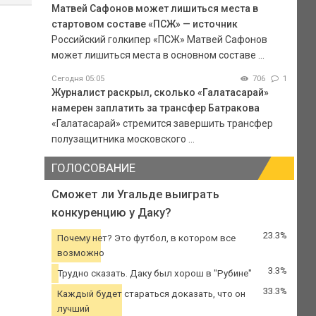
Матвей Сафонов может лишиться места в
стартовом составе «ПСЖ» — источник
Российский голкипер «ПСЖ» Матвей Сафонов
может лишиться места в основном составе ...
Сегодня 05:05
706
1
Журналист раскрыл, сколько «Галатасарай»
намерен заплатить за трансфер Батракова
«Галатасарай» стремится завершить трансфер
полузащитника московского ...
ГОЛОСОВАНИЕ
Сможет ли Угальде выиграть
конкуренцию у Даку?
23.3%
Почему нет? Это футбол, в котором все
возможно
3.3%
Трудно сказать. Даку был хорош в "Рубине"
33.3%
Каждый будет стараться доказать, что он
лучший