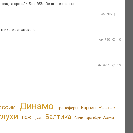
ав, второе 24.5 за 85%. Зенит не желает ...
706
1
тника московского ...
750
10
9211
12
Динамо
оссии
Ростов
Трансферы
Карпин
слухи
Балтика
Ахмат
ПСЖ
Сочи
Оренбург
Дзюба