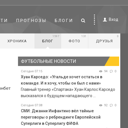
Вход
СТИ
ПРОГНОЗЫ
БЛОГИ
1597
131
0
ХРОНИКА
БЛОГ
ФОТО
ДРУЗЬЯ
ФУТБОЛЬНЫЕ НОВОСТИ
Сегодня 07:15
94
0
Хуан Карседо: «Угальде хочет остаться в
команде. И я хочу, чтобы он был с нами»
онбет
Главный тренер «Спартака» Хуан Карлос Карседо
высказался о будущем нападающего ...
Сегодня 07:08
92
0
СМИ: Джанни Инфантино вёл тайные
переговоры о ребрендинге Европейской
Суперлиги в Суперлигу ФИФА