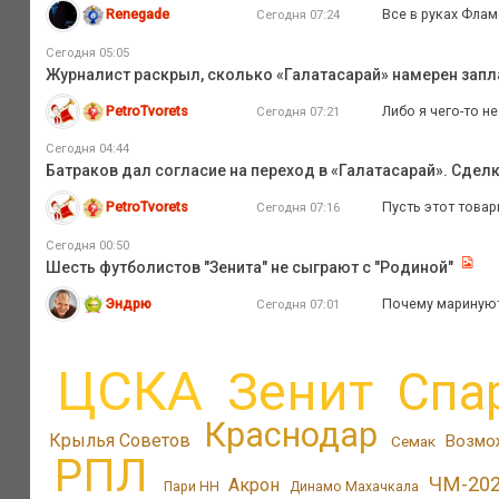
Renegade
Все в руках Фламе
Сегодня 07:24
Сегодня 05:05
Журналист раскрыл, сколько «Галатасарай» намерен запл
PetroTvorets
Либо я чего-то н
Сегодня 07:21
Сегодня 04:44
Батраков дал согласие на переход в «Галатасарай». Сдел
PetroTvorets
Пусть этот товар
Сегодня 07:16
Сегодня 00:50
Шесть футболистов "Зенита" не сыграют с "Родиной"
Эндрю
Почему маринуют
Сегодня 07:01
ЦСКА
Зенит
Спа
Краснодар
Крылья Советов
Возмо
Семак
РПЛ
ЧМ-20
Акрон
Пари НН
Динамо Махачкала