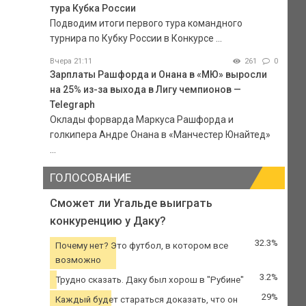
тура Кубка России
Подводим итоги первого тура командного
турнира по Кубку России в Конкурсе ...
Вчера 21:11
261
0
Зарплаты Рашфорда и Онана в «МЮ» выросли
на 25% из-за выхода в Лигу чемпионов —
Telegraph
Оклады форварда Маркуса Рашфорда и
голкипера Андре Онана в «Манчестер Юнайтед»
...
ГОЛОСОВАНИЕ
Сможет ли Угальде выиграть
конкуренцию у Даку?
32.3%
Почему нет? Это футбол, в котором все
возможно
3.2%
Трудно сказать. Даку был хорош в "Рубине"
29%
Каждый будет стараться доказать, что он