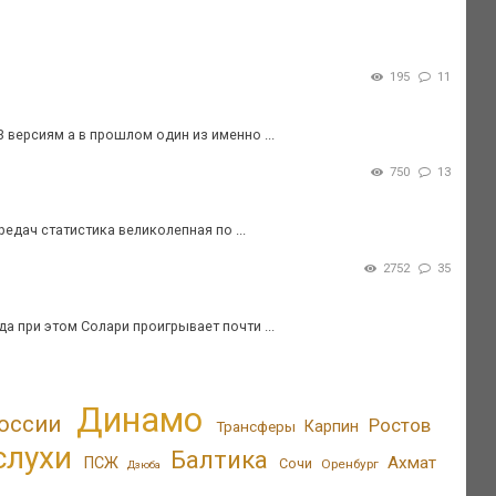
195
11
версиям а в прошлом один из именно ...
750
13
едач статистика великолепная по ...
2752
35
да при этом Солари проигрывает почти ...
Динамо
оссии
Ростов
Трансферы
Карпин
слухи
Балтика
Ахмат
ПСЖ
Сочи
Оренбург
Дзюба