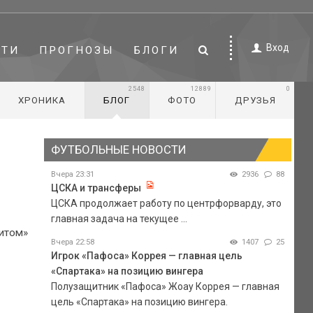
Вход
СТИ
ПРОГНОЗЫ
БЛОГИ
2548
12889
0
ХРОНИКА
БЛОГ
ФОТО
ДРУЗЬЯ
ФУТБОЛЬНЫЕ НОВОСТИ
Вчера 23:31
2936
88
ЦСКА и трансферы
ЦСКА продолжает работу по центрфорварду, это
главная задача на текущее ...
нитом»
Вчера 22:58
1407
25
Игрок «Пафоса» Коррея — главная цель
«Спартака» на позицию вингера
Полузащитник «Пафоса» Жоау Коррея — главная
цель «Спартака» на позицию вингера.