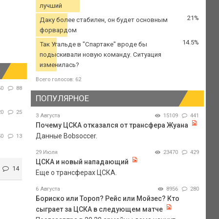
лучший
21%
Даку более стабилен, он будет основным
форвардом
14.5%
Так Угальде в "Спартаке" вроде бы
подыскивали новую команду. Ситуация
изменилась?
Всего голосов: 62
50
88
ПОПУЛЯРНОЕ
20
25
3 Августа
15109
441
Почему ЦСКА отказался от трансфера Жуана
Данные Bobsoccer.
50
13
29 Июля
23470
429
ЦСКА и новый нападающий
14
Еще о трансферах ЦСКА.
6 Августа
8956
280
Бориско или Тороп? Рейс или Мойзес? Кто
сыграет за ЦСКА в следующем матче