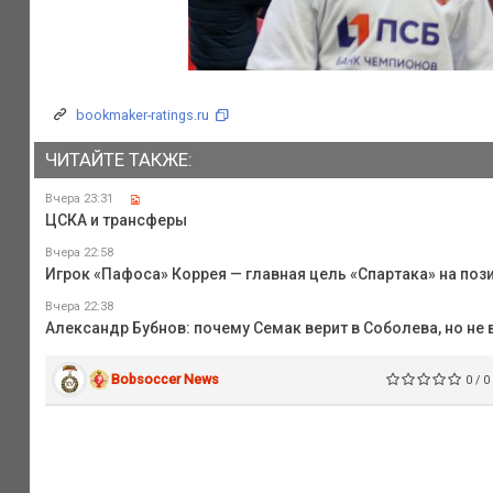
bookmaker-ratings.ru
ЧИТАЙТЕ ТАКЖЕ:
Вчера 23:31
ЦСКА и трансферы
Вчера 22:58
Игрок «Пафоса» Коррея — главная цель «Спартака» на поз
Вчера 22:38
Александр Бубнов: почему Семак верит в Соболева, но не 
Bobsoccer News
0 / 0