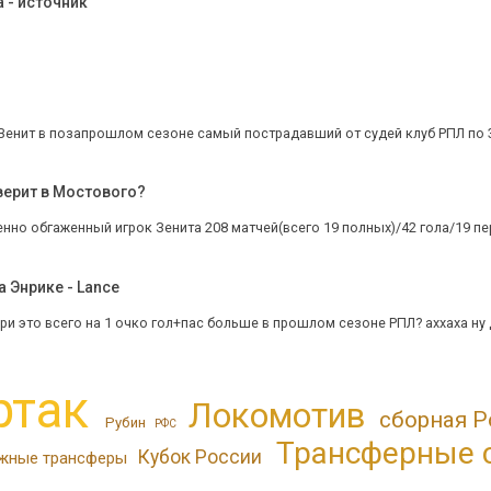
 - источник
Зенит в позапрошлом сезоне самый пострадавший от судей клуб РПЛ по 3 
верит в Мостового?
но обгаженный игрок Зенита 208 матчей(всего 19 полных)/42 гола/19 пер
 Энрике - Lance
ри это всего на 1 очко гол+пас больше в прошлом сезоне РПЛ? аххаха ну 
ртак
Локомотив
сборная Р
Рубин
РФС
Трансферные 
Кубок России
жные трансферы