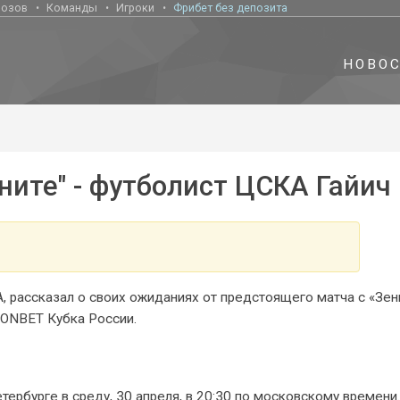
нозов
Команды
Игроки
Фрибет без депозита
НОВО
ните" - футболист ЦСКА Гайич
, рассказал о своих ожиданиях от предстоящего матча с «Зе
FONBET Кубка России.
тербурге в среду, 30 апреля, в 20:30 по московскому времени.