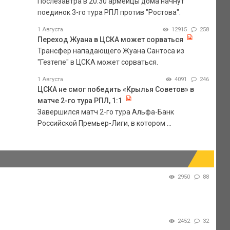
Послезавтра в 20.30 армейцы дома начнут
поединок 3-го тура РПЛ против "Ростова".
1 Августа
12915
258
Переход Жуана в ЦСКА может сорваться
Трансфер нападающего Жуана Сантоса из
"Гезтепе" в ЦСКА может сорваться.
1 Августа
4091
246
ЦСКА не смог победить «Крылья Советов» в
матче 2-го тура РПЛ, 1:1
Завершился матч 2-го тура Альфа-Банк
Российской Премьер-Лиги, в котором ...
2950
88
2452
32