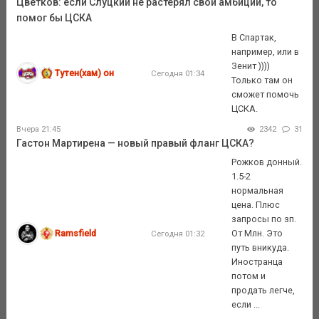
Цветков: если Слуцкий не растерял свои амбиции, то
помог бы ЦСКА
В Спартак,
например, или в
Зенит ))))
Тутен(хам) он
Сегодня 01:34
Только там он
сможет помочь
ЦСКА.
Вчера 21:45
2342
31
Гастон Мартирена — новый правый фланг ЦСКА?
Рожков донный.
1.5-2
нормальная
цена. Плюс
запросы по зп.
Ramsfield
От Млн. Это
Сегодня 01:32
путь вникуда.
Иностранца
потом и
продать легче,
если ...