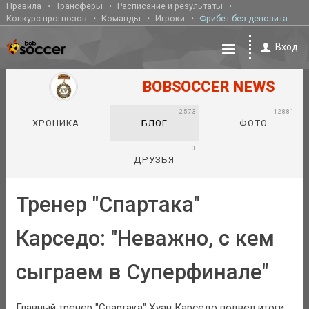
Правила
Трансферы
Расписание и результаты
Конкурс прогнозов
Команды
Игроки
Фрибет без депозита
Вход
BOBSOCCER NEWS
2573
12881
ХРОНИКА
БЛОГ
ФОТО
0
ДРУЗЬЯ
Тренер "Спартака"
Карседо: "Неважно, с кем
сыграем в Суперфинале"
Главный тренер "Спартака" Хуан Карседо подвел итоги