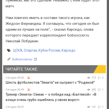
Лужниках, мы это сделали. Неважно, с кем будет этот
матч.
Нам повезло иметь в составе такого игрока, как
Жедсон Фернандеш. Я соглашусь, что сегодня он был
одним из лучших на поле", - сказал Карседо, слова
которого передает корреспондент bobsoccer.ru
Николай Лобушкин.
ЦСКА
,
Спартак
,
Кубок России
,
Карседо
bobsoccer.ru/
ЧИТАЙТЕ ТАКЖЕ:
Сегодня 00:50
775
5
Шесть футболистов "Зенита" не сыграют с "Родиной"
Сегодня 00:49
205
1
Тренер «Зенита» Семак — о победе над «Балтикой»: «В
конце очень грубо ошиблись у своих ворот»
Сегодня 00:47
131
1