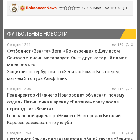
Bobsoccer News
2 Мая
3916
1
0 / 0
ФУТБОЛЬНЫЕ НОВОСТИ
Сегодня 12:11
180
3
Футболист «Зенита» Вега: «Конкуренция с Дугласом
Сантосом очень мотивирует. Он — друг, который помог
моей семье»
Защитник петербургского «Зенита» Роман Вега перед
матчем 3‑го тура Альф‑Банк ...
Сегодня 12:06
417
4
Гендиректор «Нижнего Новгорода» объяснил, почему
отдали Латышонка в аренду «Балтике» сразу после
перехода из «Зенита»
Генеральный директор «Нижнего Новгорода» Виталий
Карасев рассказал, что у клуба ...
Сегодня 11:53
304
3
Футболист Кондаков занимается в общей группе «Зенита»