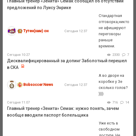
Главный тренер «Зенита» Семак сообщил об отсутствии
предложений по Луису Энрике
Стандартная
отговорка,никто
не афишируют
Тутен(хам) он
Сегодня 12:37
переговоры
раньше
времени.
Сегодня 10:27
2330
7
Дисквалифицированный за допинг Заболотный перешел
в СКА
А во дворе на
коробке у Зе
Bobsoccer News
Сегодня 12:37
сколько голов?
))))
Сегодня 11:07
716
14
Главный тренер «Зенита» Семак: нужно понять, зачем
вообще вводили паспорт болельщика
Уже есть в
свободном
доступе. Не