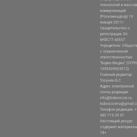
технологий и массо
коммуникаций
(Роскомнадзор) 19
января 2011г.
Свидетельство о
регистрации Эл
№ФС77-43557.
Учредитель: Общест
с ограниченной
ответственностью
"Борис-Медиа" (ОГРН
1095009003572)
Главный редактор:
Тосунян Б.С.
Адрес электронной
почты редакции:
info@bobsoccer.ru;
bobsoccerru@gmail.
Телефон редакции: +
985 719 29 97
Настоящий ресурс
содержит материал
18+