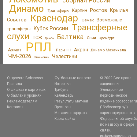
сборная России
Динамо
Ростов
Крылья
Трансферы
Карпин
Краснодар
Советов
Возможные
Семак
Трансферные
Кубок России
трансферы
слухи
Балтика
ПСЖ
Сочи
Оренбург
Дзюба
РПЛ
Акрон
Ахмат
Пари НН
Динамо Махачкала
ЧМ-2026
Челестини
Станкович
О проекте Bobsoccer
Футбольные новости
© 2009 Все права
Правила
Интервью
защищены.
О фишках и карточках
Трибуна
Электронное
О баллах и уровнях
Календарь
периодическое
Рекламодателям
Результаты матчей
издание bobsoccer.r
Контакты
Прогнозы
("бобсоккер.ру")
Магазин подарков
зарегистрировано в
Карта сайта
Федеральной служб
по надзору в сфере
связи,
информационных