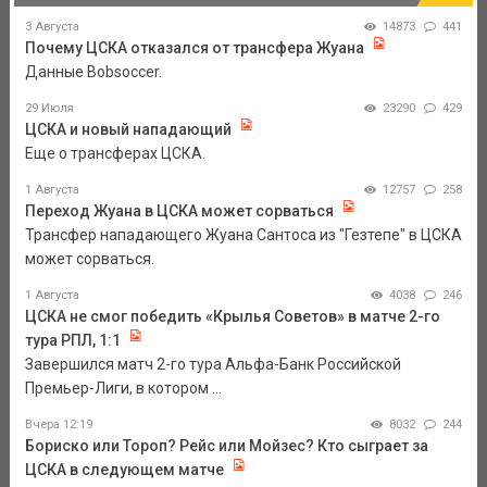
3 Августа
14873
441
Почему ЦСКА отказался от трансфера Жуана
Данные Bobsoccer.
29 Июля
23290
429
ЦСКА и новый нападающий
Еще о трансферах ЦСКА.
1 Августа
12757
258
Переход Жуана в ЦСКА может сорваться
Трансфер нападающего Жуана Сантоса из "Гезтепе" в ЦСКА
может сорваться.
1 Августа
4038
246
ЦСКА не смог победить «Крылья Советов» в матче 2-го
тура РПЛ, 1:1
Завершился матч 2-го тура Альфа-Банк Российской
Премьер-Лиги, в котором ...
Вчера 12:19
8032
244
Бориско или Тороп? Рейс или Мойзес? Кто сыграет за
ЦСКА в следующем матче