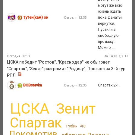
могут же всю
жизнь ждать
Тутен(хам) он
пока фанаты
Сегодня 12:35
вернутся.
Пустили в
свободную
продажу.
Можно ...
Сегодня 00:13
3413
17
ЦСКА победит "Ростов", "Краснодар" не обыграет
"Спартак", "Зенит" разгромит "Родину". Прогноз на 3-й тур
РПЛ
BOBstavka
Спартак 2-1.
Сегодня 12:35
ЦСКА
Зенит
Спартак
Рубин
РФС
Локомотив