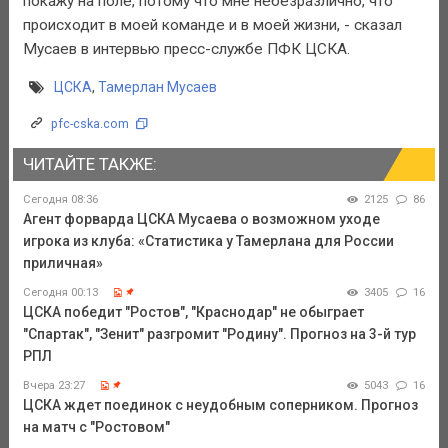
покажу на поле, потому что мне небезразлично, что
происходит в моей команде и в моей жизни, - сказал
Мусаев в интервью пресс-службе ПФК ЦСКА.
ЦСКА
,
Тамерлан Мусаев
pfc-cska.com
ЧИТАЙТЕ ТАКЖЕ:
Сегодня 08:36
2125
86
Агент форварда ЦСКА Мусаева о возможном уходе
игрока из клуба: «Статистика у Тамерлана для России
приличная»
Сегодня 00:13
3405
16
ЦСКА победит "Ростов", "Краснодар" не обыграет
"Спартак", "Зенит" разгромит "Родину". Прогноз на 3-й тур
РПЛ
Вчера 23:27
5043
16
ЦСКА ждет поединок с неудобным соперником. Прогноз
на матч с "Ростовом"