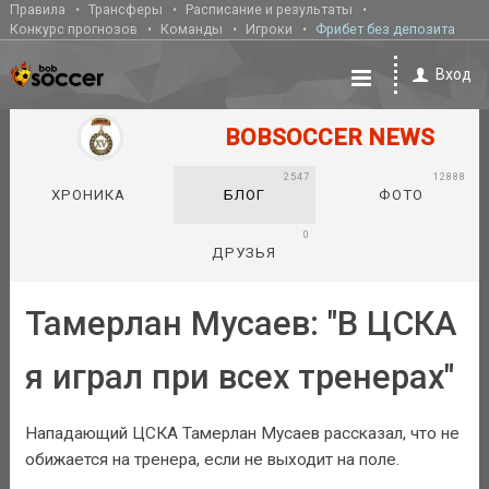
Правила
Трансферы
Расписание и результаты
Конкурс прогнозов
Команды
Игроки
Фрибет без депозита
Вход
BOBSOCCER NEWS
2547
12888
ХРОНИКА
БЛОГ
ФОТО
0
ДРУЗЬЯ
Тамерлан Мусаев: "В ЦСКА
я играл при всех тренерах"
Нападающий ЦСКА Тамерлан Мусаев рассказал, что не
обижается на тренера, если не выходит на поле.