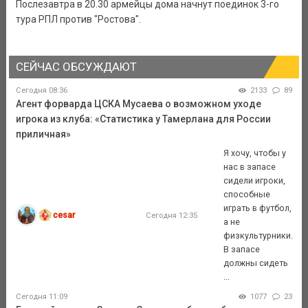
Послезавтра в 20.30 армейцы дома начнут поединок 3-го
тура РПЛ против "Ростова".
СЕЙЧАС ОБСУЖДАЮТ
Сегодня 08:36
2133
89
Агент форварда ЦСКА Мусаева о возможном уходе
игрока из клуба: «Статистика у Тамерлана для России
приличная»
Я хочу, чтобы у
нас в запасе
сидели игроки,
способные
играть в футбол,
cesar
Сегодня 12:35
а не
физкультурники.
В запасе
должны сидеть
...
Сегодня 11:09
1077
23