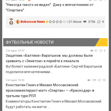
"Никогда такого не видел". Даку о впечатлениях от
"Спартака"
Bobsoccer News
21 Июня
3756
9
1 / 1
ФУТБОЛЬНЫЕ НОВОСТИ
Сегодня 14:37
61
0
Защитник «Балтики» Варатынов: мы должны были
сравнять с «Зенитом» и перейти к пенальти
Футболист калининградской «Балтики» Сергей Варатынов
поделился впечатлениями ...
Сегодня 14:20
139
10
Константин Генич и Михаил Моссаковский
прокомментируют матч «Спартак» — «Краснодар» в
третьем туре РПЛ
Комментаторы Константин Генич и Михаил Моссаковский
будут работать на матче ...