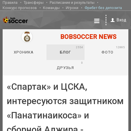
Правила
Трансферы
Расписание и результаты
Конкурс прогнозов
Команды
Игроки
Фрибет без депозита
Вход
BOBSOCCER NEWS
2554
12885
ХРОНИКА
БЛОГ
ФОТО
0
ДРУЗЬЯ
«Спартак» и ЦСКА,
интересуются защитником
«Панатинаикоса» и
сборной Алжира -