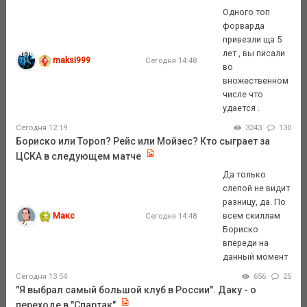
Одного топ
форварда
привезли ща 5
лет , вы писали
maksi999
Сегодня 14:48
во
вножественном
числе что
удается .
Сегодня 12:19
3243
130
Бориско или Тороп? Рейс или Мойзес? Кто сыграет за
ЦСКА в следующем матче
Да только
слепой не видит
разницу, да. По
Макс
всем скиллам
Сегодня 14:48
Бориско
впереди на
данный момент
Сегодня 13:54
656
25
"Я выбрал самый большой клуб в России". Даку - о
переходе в "Спартак"