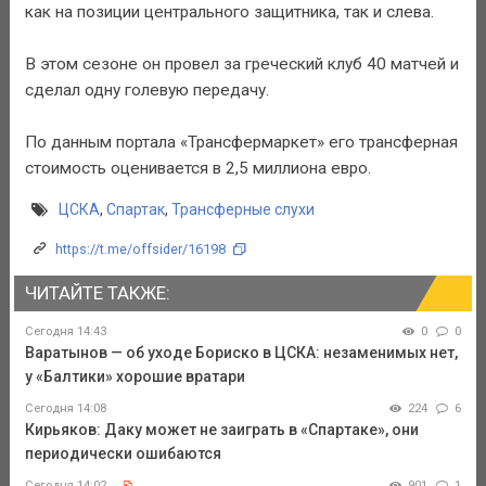
как на позиции центрального защитника, так и слева.
В этом сезоне он провел за греческий клуб 40 матчей и
сделал одну голевую передачу.
По данным портала «Трансфермаркет» его трансферная
стоимость оценивается в 2,5 миллиона евро.
ЦСКА
,
Спартак
,
Трансферные слухи
https://t.me/offsider/16198
ЧИТАЙТЕ ТАКЖЕ:
Сегодня 14:43
0
0
Варатынов — об уходе Бориско в ЦСКА: незаменимых нет,
у «Балтики» хорошие вратари
Сегодня 14:08
224
6
Кирьяков: Даку может не заиграть в «Спартаке», они
периодически ошибаются
Сегодня 14:02
901
1