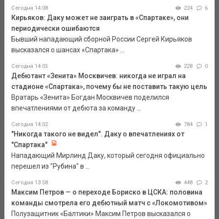
Сегодня 14:08
224
6
Кирьяков: Даку может не заиграть в «Спартаке», они
периодически ошибаются
Бывший нападающий сборной России Сергей Кирьяков
высказался о шансах «Спартака» ...
Сегодня 14:05
228
0
Дебютант «Зенита» Москвичев: никогда не играл на
стадионе «Спартака», почему бы не поставить такую цель
Вратарь «Зенита» Богдан Москвичев поделился
впечатлениями от дебюта за команду ...
Сегодня 14:02
784
1
"Никогда такого не видел". Даку о впечатлениях от
"Спартака"
Нападающий Мирлинд Даку, который сегодня официально
перешел из "Рубина" в ...
Сегодня 13:58
448
2
Максим Петров — о переходе Бориско в ЦСКА: половина
команды смотрела его дебютный матч с «Локомотивом»
Полузащитник «Балтики» Максим Петров высказался о