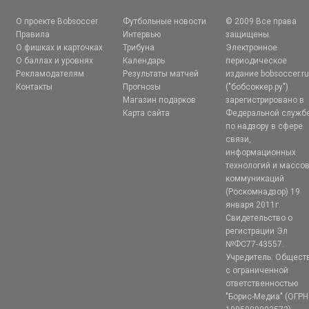
О проекте Bobsoccer
Футбольные новости
© 2009 Все права
Правила
Интервью
защищены.
О фишках и карточках
Трибуна
Электронное
О баллах и уровнях
Календарь
периодическое
Рекламодателям
Результаты матчей
издание bobsoccer.r
Контакты
Прогнозы
("бобсоккер.ру")
Магазин подарков
зарегистрировано в
Карта сайта
Федеральной служб
по надзору в сфере
связи,
информационных
технологий и массо
коммуникаций
(Роскомнадзор) 19
января 2011г.
Свидетельство о
регистрации Эл
№ФС77-43557.
Учредитель: Общест
с ограниченной
ответственностью
"Борис-Медиа" (ОГРН