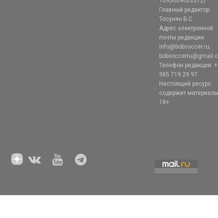
1095009003572)
Главный редактор:
Тосунян Б.С.
Адрес электронной
почты редакции:
info@bobsoccer.ru;
bobsoccerru@gmail.
Телефон редакции: +
985 719 29 97
Настоящий ресурс
содержит материал
18+