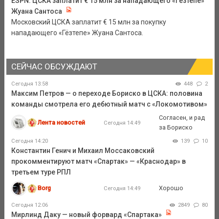
ESPN: ЦСКА заплатит € 15 млн за нападающего «Гёзтепе»
Жуана Сантоса
Московский ЦСКА заплатит € 15 млн за покупку
нападающего «Гёзтепе» Жуана Сантоса.
СЕЙЧАС ОБСУЖДАЮТ
Сегодня 13:58
448
2
Максим Петров — о переходе Бориско в ЦСКА: половина
команды смотрела его дебютный матч с «Локомотивом»
Согласен, и рад
Лента новостей
Сегодня 14:49
за Бориско
Сегодня 14:20
139
10
Константин Генич и Михаил Моссаковский
прокомментируют матч «Спартак» — «Краснодар» в
третьем туре РПЛ
Borg
Хорошо
Сегодня 14:49
Сегодня 12:06
2849
80
Мирлинд Даку — новый форвард «Спартака»