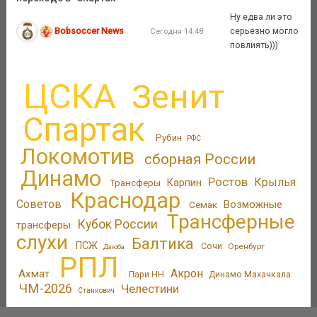
Ну едва ли это
Bobsoccer News
серьезно могло
Сегодня 14:48
повлиять)))
ЦСКА
Зенит
Спартак
Рубин
РФС
Локомотив
сборная России
Динамо
Ростов
Крылья
Трансферы
Карпин
Краснодар
Советов
Возможные
Семак
Трансферные
Кубок России
трансферы
слухи
Балтика
ПСЖ
Сочи
Оренбург
Дзюба
РПЛ
Акрон
Ахмат
Пари НН
Динамо Махачкала
ЧМ-2026
Челестини
Станкович