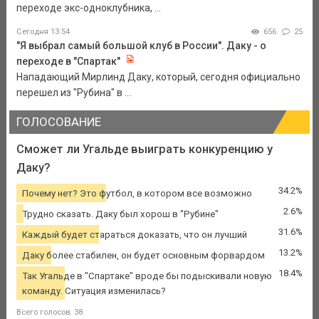
переходе экс-одноклубника, ...
Сегодня 13:54
656
25
"Я выбрал самый большой клуб в России". Даку - о
переходе в "Спартак"
Нападающий Мирлинд Даку, который, сегодня официально
перешел из "Рубина" в ...
ГОЛОСОВАНИЕ
Сможет ли Угальде выиграть конкуренцию у
Даку?
34.2%
Почему нет? Это футбол, в котором все возможно
2.6%
Трудно сказать. Даку был хорош в "Рубине"
31.6%
Каждый будет стараться доказать, что он лучший
13.2%
Даку более стабилен, он будет основным форвардом
18.4%
Так Угальде в "Спартаке" вроде бы подыскивали новую
команду. Ситуация изменилась?
Всего голосов: 38