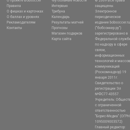
О проекте Bobsoccer
Футбольные новости
© 2009 Все права
Правила
Интервью
защищены.
О фишках и карточках
Трибуна
Электронное
О баллах и уровнях
Календарь
периодическое
Рекламодателям
Результаты матчей
издание bobsoccer.r
Контакты
Прогнозы
("бобсоккер.ру")
Магазин подарков
зарегистрировано в
Карта сайта
Федеральной служб
по надзору в сфере
связи,
информационных
технологий и массо
коммуникаций
(Роскомнадзор) 19
января 2011г.
Свидетельство о
регистрации Эл
№ФС77-43557.
Учредитель: Общест
с ограниченной
ответственностью
"Борис-Медиа" (ОГРН
1095009003572)
Главный редактор: