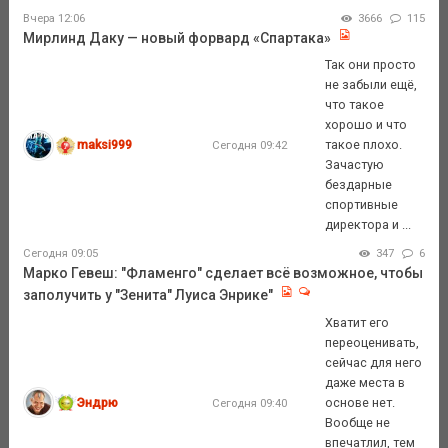
Вчера 12:06
3666
115
Мирлинд Даку — новый форвард «Спартака»
Так они просто
не забыли ещё,
что такое
хорошо и что
maksi999
такое плохо.
Сегодня 09:42
Зачастую
бездарные
спортивные
директора и ...
Сегодня 09:05
347
6
Марко Гевеш: "Фламенго" сделает всё возможное, чтобы
заполучить у "Зенита" Луиса Энрике"
Хватит его
переоценивать,
сейчас для него
даже места в
Эндрю
основе нет.
Сегодня 09:40
Вообще не
впечатлил, тем