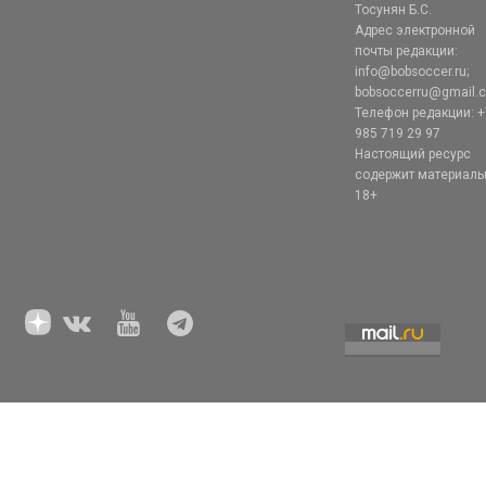
Тосунян Б.С.
Адрес электронной
почты редакции:
info@bobsoccer.ru;
bobsoccerru@gmail.
Телефон редакции: +
985 719 29 97
Настоящий ресурс
содержит материал
18+