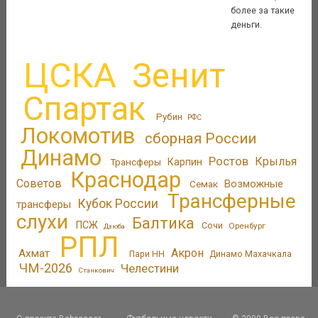
более за такие
деньги.
ЦСКА
Зенит
Спартак
Рубин
РФС
Локомотив
сборная России
Динамо
Ростов
Крылья
Трансферы
Карпин
Краснодар
Советов
Возможные
Семак
Трансферные
Кубок России
трансферы
слухи
Балтика
ПСЖ
Сочи
Оренбург
Дзюба
РПЛ
Акрон
Ахмат
Пари НН
Динамо Махачкала
ЧМ-2026
Челестини
Станкович