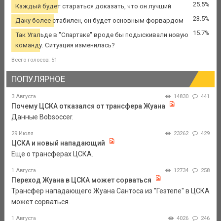
25.5%
Каждый будет стараться доказать, что он лучший
23.5%
Даку более стабилен, он будет основным форвардом
15.7%
Так Угальде в "Спартаке" вроде бы подыскивали новую
команду. Ситуация изменилась?
Всего голосов: 51
ПОПУЛЯРНОЕ
3 Августа
14830
441
Почему ЦСКА отказался от трансфера Жуана
Данные Bobsoccer.
29 Июля
23262
429
ЦСКА и новый нападающий
Еще о трансферах ЦСКА.
1 Августа
12734
258
Переход Жуана в ЦСКА может сорваться
Трансфер нападающего Жуана Сантоса из "Гезтепе" в ЦСКА
может сорваться.
1 Августа
4026
246