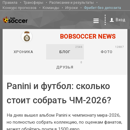
Правила
Трансферы
Расписание и результаты
Конкурс прогнозов
Команды
Игроки
Фрибет без депозита
Вход
BOBSOCCER NEWS
2546
12887
ХРОНИКА
БЛОГ
ФОТО
0
ДРУЗЬЯ
Panini и футбол: сколько
стоит собрать ЧМ-2026?
На днях вышел альбом Panini к чемпионату мира-2026,
но полностью собрать коллекцию, по оценкам фанатов,
может обойтись почти в 1500 евро.