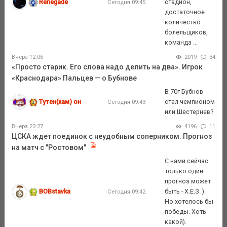
Renegade
стадион,
Сегодня 09:45
достаточное
количество
болельщиков,
команда ...
Вчера 12:06
2019
34
«Просто старик. Его слова надо делить на два». Игрок
«Краснодара» Пальцев — о Бубнове
В 70г Бубнов
Тутен(хам) он
стал чемпионом
Сегодня 09:43
или Шестернев?
Вчера 23:27
4196
11
ЦСКА ждет поединок с неудобным соперником. Прогноз
на матч с "Ростовом"
С нами сейчас
только один
прогноз может
BOBstavka
быть - Х.Е.З. ).
Сегодня 09:42
Но хотелось бы
победы. Хоть
какой).