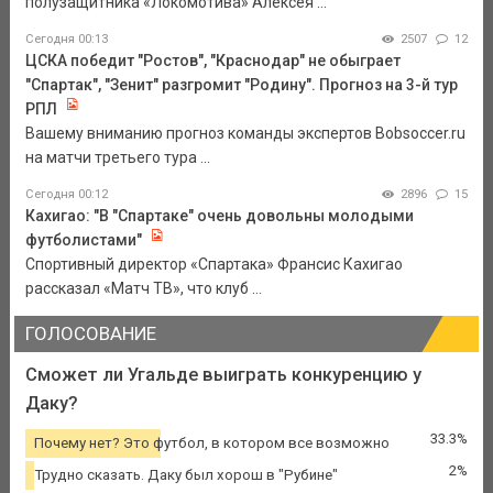
полузащитника «Локомотива» Алексея ...
Сегодня 00:13
2507
12
ЦСКА победит "Ростов", "Краснодар" не обыграет
"Спартак", "Зенит" разгромит "Родину". Прогноз на 3-й тур
РПЛ
Вашему вниманию прогноз команды экспертов Bobsoccer.ru
на матчи третьего тура ...
Сегодня 00:12
2896
15
Кахигао: "В "Спартаке" очень довольны молодыми
футболистами"
Спортивный директор «Спартака» Франсис Кахигао
рассказал «Матч ТВ», что клуб ...
ГОЛОСОВАНИЕ
Сможет ли Угальде выиграть конкуренцию у
Даку?
33.3%
Почему нет? Это футбол, в котором все возможно
2%
Трудно сказать. Даку был хорош в "Рубине"