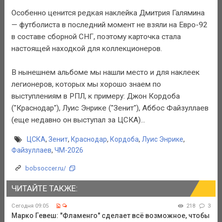
Особенно ценится редкая наклейка Дмитрия Галямина
— футболиста в последний момент не взяли на Евро-92
в составе сборной СНГ, поэтому карточка стала
настоящей находкой для коллекционеров.
В нынешнем альбоме мы нашли место и для наклеек
легионеров, которых мы хорошо знаем по
выступлениям в РПЛ, к примеру: Джон Кордоба
("Краснодар"), Луис Энрике ("Зенит"), Аббос Файзуллаев
(еще недавно он выступал за ЦСКА)...
ЦСКА
,
Зенит
,
Краснодар
,
Кордоба
,
Луис Энрике
,
Файзуллаев
,
ЧМ-2026
bobsoccer.ru/
ЧИТАЙТЕ ТАКЖЕ:
Сегодня 09:05
218
3
Марко Гевеш: "Фламенго" сделает всё возможное, чтобы