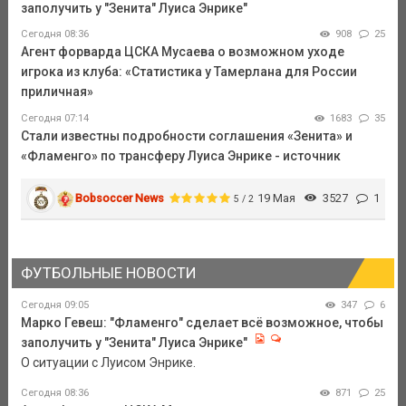
заполучить у "Зенита" Луиса Энрике"
Сегодня 08:36
908
25
Агент форварда ЦСКА Мусаева о возможном уходе
игрока из клуба: «Статистика у Тамерлана для России
приличная»
Сегодня 07:14
1683
35
Стали известны подробности соглашения «Зенита» и
«Фламенго» по трансферу Луиса Энрике - источник
Bobsoccer News
19 Мая
3527
1
5 / 2
ФУТБОЛЬНЫЕ НОВОСТИ
Сегодня 09:05
347
6
Марко Гевеш: "Фламенго" сделает всё возможное, чтобы
заполучить у "Зенита" Луиса Энрике"
О ситуации с Луисом Энрике.
Сегодня 08:36
871
25