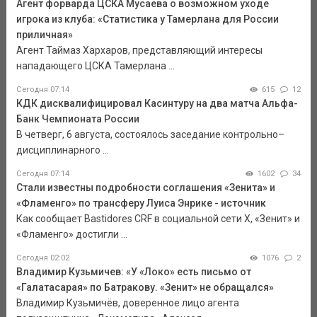
Агент форварда ЦСКА Мусаева о возможном уходе
игрока из клуба: «Статистика у Тамерлана для России
приличная»
Агент Таймаз Хархаров, представляющий интересы
нападающего ЦСКА Тамерлана ...
Сегодня 07:14
615
12
КДК дисквалифицировал Касинтуру на два матча Альфа-
Банк Чемпионата России
В четверг, 6 августа, состоялось заседание контрольно–
дисциплинарного ...
Сегодня 07:14
1602
34
Стали известны подробности соглашения «Зенита» и
«Фламенго» по трансферу Луиса Энрике - источник
Как сообщает Bastidores CRF в социальной сети Х, «Зенит» и
«Фламенго» достигли ...
Сегодня 02:02
1076
2
Владимир Кузьмичев: «У «Локо» есть письмо от
«Галатасарая» по Батракову. «Зенит» не обращался»
Владимир Кузьмичёв, доверенное лицо агента