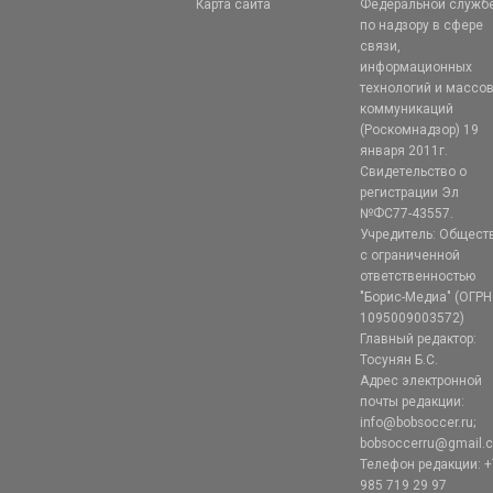
Карта сайта
Федеральной служб
по надзору в сфере
связи,
информационных
технологий и массо
коммуникаций
(Роскомнадзор) 19
января 2011г.
Свидетельство о
регистрации Эл
№ФС77-43557.
Учредитель: Общест
с ограниченной
ответственностью
"Борис-Медиа" (ОГРН
1095009003572)
Главный редактор:
Тосунян Б.С.
Адрес электронной
почты редакции:
info@bobsoccer.ru;
bobsoccerru@gmail.
Телефон редакции: +
985 719 29 97