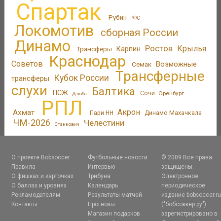
Спартак
Рубин
РФС
Локомотив
сборная России
Динамо
Ростов
Крылья
Трансферы
Карпин
Краснодар
Советов
Возможные
Семак
Трансферные
Кубок России
трансферы
слухи
Балтика
ПСЖ
Сочи
Оренбург
Дзюба
РПЛ
Акрон
Ахмат
Пари НН
Динамо Махачкала
ЧМ-2026
Челестини
Станкович
О проекте Bobsoccer
Футбольные новости
© 2009 Все права
Правила
Интервью
защищены.
О фишках и карточках
Трибуна
Электронное
О баллах и уровнях
Календарь
периодическое
Рекламодателям
Результаты матчей
издание bobsoccer.r
Контакты
Прогнозы
("бобсоккер.ру")
Магазин подарков
зарегистрировано в