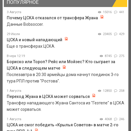
ПОПУЛЯРНОЕ
3 Августа
15016
441
Почему ЦСКА отказался от трансфера Жуана
Данные Bobsoccer.
29 Июля
23405
429
ЦСКА и новый нападающий
Еще о трансферах ЦСКА.
Вчера 12:19
8745
275
Бориско или Тороп? Рейс или Мойзес? Кто сыграет за
ЦСКА в следующем матче
Послезавтра в 20.30 армейцы дома начнут поединок 3-го
тура РПЛ против "Ростова".
1 Августа
12850
258
Переход Жуана в ЦСКА может сорваться
Трансфер нападающего Жуана Сантоса из "Гезтепе" в ЦСКА
может сорваться.
1 Августа
4068
246
ЦСКА не смог победить «Крылья Советов» в матче 2-го