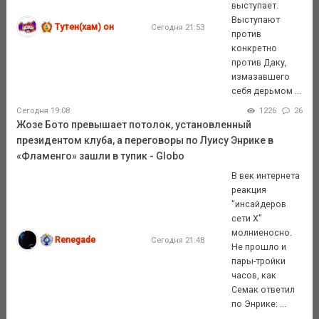
выступает.
Выступают
Тутен(хам) он
Сегодня 21:53
против
конкретно
против Даку,
измазавшего
себя дерьмом ...
Сегодня 19:08
1226
26
Жозе Бото превышает потолок, установленный
президентом клуба, а переговоры по Луису Энрике в
«Фламенго» зашли в тупик - Globo
В век интернета
реакция
"инсайдеров
сети Х"
молниеносно.
Renegade
Сегодня 21:48
Не прошло и
пары-тройки
часов, как
Семак ответил
по Энрике: ...