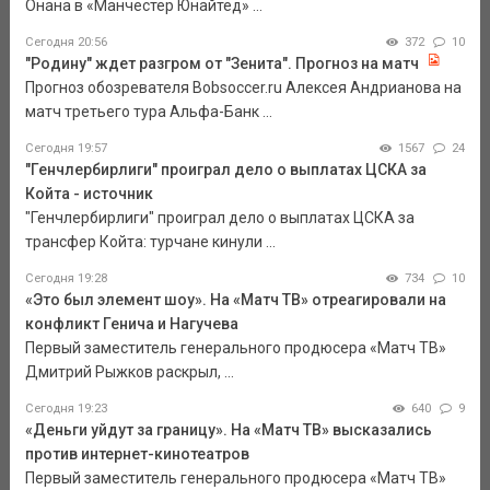
Онана в «Манчестер Юнайтед» ...
Сегодня 20:56
372
10
"Родину" ждет разгром от "Зенита". Прогноз на матч
Прогноз обозревателя Bobsoccer.ru Алексея Андрианова на
матч третьего тура Альфа-Банк ...
Сегодня 19:57
1567
24
"Генчлербирлиги" проиграл дело о выплатах ЦСКА за
Койта - источник
"Генчлербирлиги" проиграл дело о выплатах ЦСКА за
трансфер Койта: турчане кинули ...
Сегодня 19:28
734
10
«Это был элемент шоу». На «Матч ТВ» отреагировали на
конфликт Генича и Нагучева
Первый заместитель генерального продюсера «Матч ТВ»
Дмитрий Рыжков раскрыл, ...
Сегодня 19:23
640
9
«Деньги уйдут за границу». На «Матч ТВ» высказались
против интернет-кинотеатров
Первый заместитель генерального продюсера «Матч ТВ»