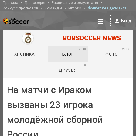
Правила
Трансферы
Расписание и результаты
Конкурс прогнозов
Команды
Игроки
Фрибет без депозита
Вход
BOBSOCCER NEWS
2548
12889
ХРОНИКА
БЛОГ
ФОТО
0
ДРУЗЬЯ
На матчи с Ираком
вызваны 23 игрока
молодёжной сборной
России