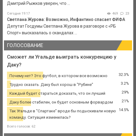
Дмитрий Рыжков уверен, что ...
Сегодня 19:17
469
23
Светлана Журова: Возможно, Инфантино спасает ФИФА
Депутат Госдумы Светлана Журова в разговоре с «РБ
Спорт» высказалась о скандалах ...
ГОЛОСОВАНИЕ
Сможет ли Угальде выиграть конкуренцию у
Даку?
32.3%
Почему нет? Это футбол, в котором все возможно
3.2%
Трудно сказать. Даку был хорош в "Рубине"
29%
Каждый будет стараться доказать, что он лучший
21%
Даку более стабилен, он будет основным форвардом
14.5%
Так Угальде в "Спартаке" вроде бы подыскивали новую
команду. Ситуация изменилась?
Всего голосов: 62