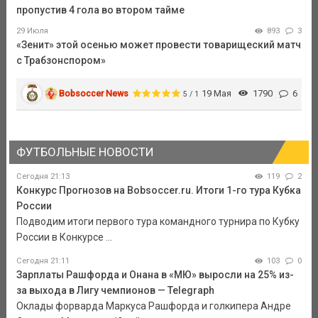
пропустив 4 гола во втором тайме
29 Июля
893
3
«Зенит» этой осенью может провести товарищеский матч
с Трабзонспором»
Bobsoccer News
19 Мая
1790
6
5 / 1
ФУТБОЛЬНЫЕ НОВОСТИ
Сегодня 21:13
119
2
Конкурс Прогнозов на Bobsoccer.ru. Итоги 1-го тура Кубка
России
Подводим итоги первого тура командного турнира по Кубку
России в Конкурсе ...
Сегодня 21:11
103
0
Зарплаты Рашфорда и Онана в «МЮ» выросли на 25% из-
за выхода в Лигу чемпионов — Telegraph
Оклады форварда Маркуса Рашфорда и голкипера Андре