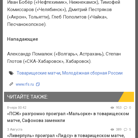
Иван Бобёр («Нефтехимик», Нижнекамск), Тимофей
Комиссаров («Челябинск»), Дмитрий Пестряков
(«Акрон», Тольятти), Глеб Пополитов («Чайка»,
Песчанокопское).
Нападающие
Александр Помалюк («Волгарь», Астрахань), Степан
Глотов («СКА-Хабаровск», Хабаровск).
Товарищеские матчи
,
Молодёжная сборная России
www.rfs.ru
ЧИТАЙТЕ ТАКЖЕ:
Вчера 00:42
953
0
«ПСЖ» разгромно проиграл «Мальорке» в товарищеском
матче, Сафонова заменили
3 Августа
389
5
«Ливерпуль» проиграл «Лидсу» в товарищеском матче,