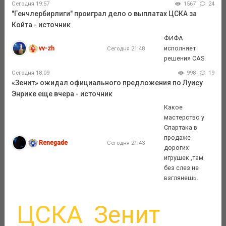
Сегодня 19:57
1567
24
"Генчлербирлиги" проиграл дело о выплатах ЦСКА за
Койта - источник
ФИФА
vv-zh
исполняет
Сегодня 21:48
решения CAS.
Сегодня 18:09
998
19
«Зенит» ожидал официального предложения по Луису
Энрике еще вчера - источник
Какое
мастерство у
Спартака в
продаже
Renegade
Сегодня 21:43
дорогих
игрушек ,там
без слез не
взглянешь.
ЦСКА
Зенит