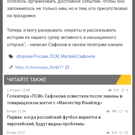
хотелось организовать достойное событие, чтобы оно
запомнилось не только нам, но и тем, кто присутствовал
на празднике.
Теперь я могу раскрывать секреты и рассказывать
истории из нашего супер активного и насыщенного
отпуска", - написал Сафонов в своём телеграм-канале.
сборная России
,
ПСЖ
,
Матвей Сафонов
https://t.me/motya_39/837?
ЧИТАЙТЕ ТАКЖЕ:
Сегодня 12:08
979
3
Голкипера «ПСЖ» Сафонова освистали после замены в
товарищеском матче с «Манчестер Юнайтед»
Вчера 12:34
380
16
Первак: когда российский футбол вернётся в
европейский, будут видны проблемы
Вчера 10:21
418
22