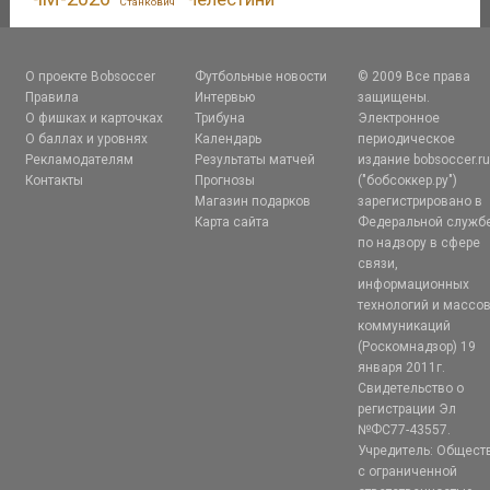
Станкович
О проекте Bobsoccer
Футбольные новости
© 2009 Все права
Правила
Интервью
защищены.
О фишках и карточках
Трибуна
Электронное
О баллах и уровнях
Календарь
периодическое
Рекламодателям
Результаты матчей
издание bobsoccer.r
Контакты
Прогнозы
("бобсоккер.ру")
Магазин подарков
зарегистрировано в
Карта сайта
Федеральной служб
по надзору в сфере
связи,
информационных
технологий и массо
коммуникаций
(Роскомнадзор) 19
января 2011г.
Свидетельство о
регистрации Эл
№ФС77-43557.
Учредитель: Общест
с ограниченной