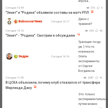
игрока...
Сегодня 15:49
575
4
"Зенит" и "Родина" объявили составы на матч РПЛ
Джон с
Bobsoccer News
Сегодня 16:17
травмой?
Сегодня 15:16
693
40
"Зенит" - "Родина". Смотрим и обсуждаем
Трапеция тогда
уж :) Что-то
новенькое.
Эндрю
Опять
Сегодня 16:16
эксперименты
от Сергея
Богданыча.
Сегодня 11:05
2587
41
В ЦСКА объяснили, почему клуб отказался от трансфера
Мирлинда Даку
Это только
экспериментальны
путем можно