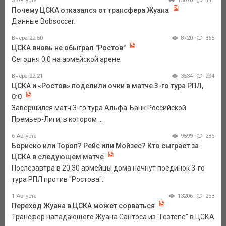
3 Августа
15670
441
Почему ЦСКА отказался от трансфера Жуана
Данные Bobsoccer.
Вчера 22:50
8720
365
ЦСКА вновь не обыграл "Ростов"
Сегодня 0:0 на армейской арене.
Вчера 22:21
3534
294
ЦСКА и «Ростов» поделили очки в матче 3-го тура РПЛ,
0:0
Завершился матч 3-го тура Альфа-Банк Российской
Премьер-Лиги, в котором ...
6 Августа
9599
286
Бориско или Тороп? Рейс или Мойзес? Кто сыграет за
ЦСКА в следующем матче
Послезавтра в 20.30 армейцы дома начнут поединок 3-го
тура РПЛ против "Ростова".
1 Августа
13206
258
Переход Жуана в ЦСКА может сорваться
Трансфер нападающего Жуана Сантоса из "Гезтепе" в ЦСКА