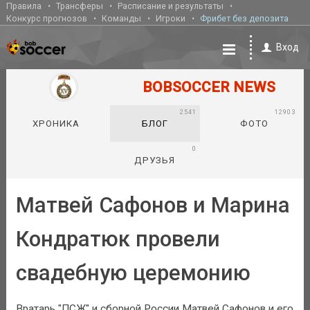
Правила
Трансферы
Расписание и результаты
Конкурс прогнозов
Команды
Игроки
Фрибет без депозита
Вход
BOBSOCCER NEWS
2541
12903
ХРОНИКА
БЛОГ
ФОТО
0
ДРУЗЬЯ
Матвей Сафонов и Марина
Кондратюк провели
свадебную церемонию
Вратарь "ПСЖ" и сборной России Матвей Сафонов и его