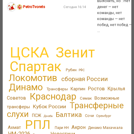
выяснить, но : Нет
PetroTvorets
денег — нет
Сегодня 16:14
команды, нет
команды — нет
побед, нет побед —
...
ЦСКА
Зенит
Спартак
Рубин
РФС
Локомотив
сборная России
Динамо
Ростов
Крылья
Трансферы
Карпин
Краснодар
Советов
Возможные
Семак
Трансферные
Кубок России
трансферы
слухи
Балтика
ПСЖ
Сочи
Оренбург
Дзюба
РПЛ
Акрон
Ахмат
Пари НН
Динамо Махачкала
ЧМ-2026
Челестини