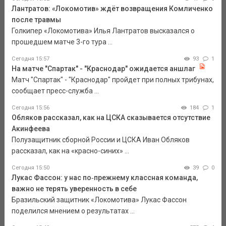
Лантратов: «Локомотив» ждёт возвращения Комличенко
после травмы
Голкипер «Локомотива» Илья Лантратов высказался о
прошедшем матче 3-го тура ...
Сегодня 15:57
93
1
На матче "Спартак" - "Краснодар" ожидается аншлаг
Матч "Спартак" - "Краснодар" пройдет при полных трибунах,
сообщает пресс-служба ...
Сегодня 15:56
184
1
Обляков рассказал, как на ЦСКА сказывается отсутствие
Акинфеева
Полузащитник сборной России и ЦСКА Иван Обляков
рассказал, как на «красно-синих» ...
Сегодня 15:50
39
0
Лукас Фассон: у нас по‑прежнему классная команда,
важно не терять уверенность в себе
Бразильский защитник «Локомотива» Лукас Фассон
поделился мнением о результатах ...