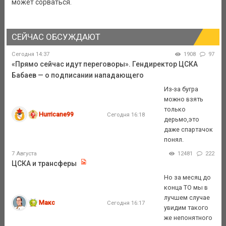
может сорваться.
СЕЙЧАС ОБСУЖДАЮТ
Сегодня 14:37
1908
97
«Прямо сейчас идут переговоры». Гендиректор ЦСКА
Бабаев — о подписании нападающего
Из-за бугра
можно взять
только
Hurricane99
Сегодня 16:18
дерьмо,это
даже спартачок
понял.
7 Августа
12481
222
ЦСКА и трансферы
Но за месяц до
конца ТО мы в
лучшем случае
Макс
Сегодня 16:17
увидим такого
же непонятного