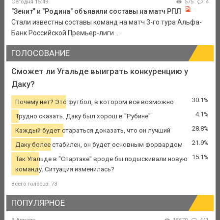
Сегодня 15:49
575
4
"Зенит" и "Родина" объявили составы на матч РПЛ
Стали известны составы команд на матч 3-го тура Альфа-
Банк Российской Премьер-лиги ...
ГОЛОСОВАНИЕ
Сможет ли Угальде выиграть конкуренцию у
Даку?
30.1%
Почему нет? Это футбол, в котором все возможно
4.1%
Трудно сказать. Даку был хорош в "Рубине"
28.8%
Каждый будет стараться доказать, что он лучший
21.9%
Даку более стабилен, он будет основным форвардом
15.1%
Так Угальде в "Спартаке" вроде бы подыскивали новую
команду. Ситуация изменилась?
Всего голосов: 73
ПОПУЛЯРНОЕ