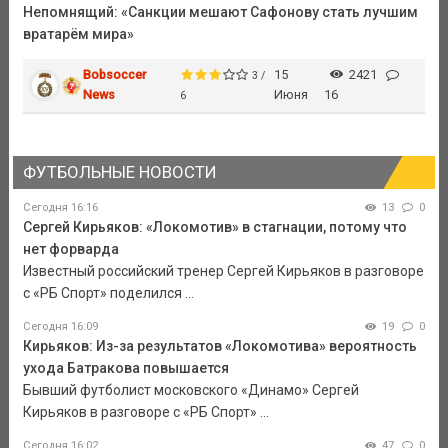
Непомнящий: «Санкции мешают Сафонову стать лучшим
вратарём мира»
Bobsoccer
15
2421
3 /
News
Июня
16
6
ФУТБОЛЬНЫЕ НОВОСТИ
Сегодня 16:16
13
0
Сергей Кирьяков: «Локомотив» в стагнации, потому что
нет форварда
Известный российский тренер Сергей Кирьяков в разговоре
с «РБ Спорт» поделился ...
Сегодня 16:09
19
0
Кирьяков: Из-за результатов «Локомотива» вероятность
ухода Батракова повышается
Бывший футболист московского «Динамо» Сергей
Кирьяков в разговоре с «РБ Спорт» ...
Сегодня 16:02
47
0