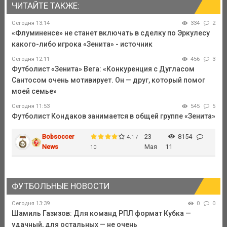
ЧИТАЙТЕ ТАКЖЕ:
Сегодня 13:14
334
2
«Флуминенсе» не станет включать в сделку по Эркулесу
какого-либо игрока «Зенита» - источник
Сегодня 12:11
456
3
Футболист «Зенита» Вега: «Конкуренция с Дугласом
Сантосом очень мотивирует. Он — друг, который помог
моей семье»
Сегодня 11:53
545
5
Футболист Кондаков занимается в общей группе «Зенита»
Bobsoccer
23
8154
4.1 /
News
Мая
11
10
ФУТБОЛЬНЫЕ НОВОСТИ
Сегодня 13:39
0
0
Шамиль Газизов: Для команд РПЛ формат Кубка —
удачный, для остальных — не очень