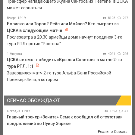
Трансфер нападающего Жуана Сантоса из "Гезтепе" в ЦСКА
может сорваться.
Вчера 12:19
8128
247
Бориско или Тороп? Рейс или Мойзес? Кто сыграет за
ЦСКА в следующем матче
Послезавтра в 20.30 армейцы дома начнут поединок 3-го
тура РПЛ против "Ростова".
1 Августа
4041
246
ЦСКА не смог победить «Крылья Советов» в матче 2-го
тура РПЛ, 1:1
Завершился матч 2-го тура Альфа-Банк Российской
Премьер-Лиги, в котором ...
СЕЙЧАС ОБСУЖДАЮТ
Сегодня 11:09
1393
41
Главный тренер «Зенита» Семак сообщил об отсутствии
предложений по Луису Энрике
Реально Семака