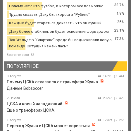
32.7%
Почему нет? Это футбол, в котором все возможно
1.9%
Трудно сказать. Даку был хорош в "Рубине"
25%
Каждый будет стараться доказать, что он лучший
23.1%
Даку более стабилен, он будет основным форвардом
17.3%
Так Угальде в "Спартаке" вроде бы подыскивали новую
команду. Ситуация изменилась?
Всего голосов: 52
ПОПУЛЯРНОЕ
3 Августа
14891
441
Почему ЦСКА отказался от трансфера Жуана
Данные Bobsoccer.
29 Июля
23297
429
ЦСКА и новый нападающий
Еще о трансферах ЦСКА.
1 Августа
12769
258
Переход Жуана в ЦСКА может сорваться