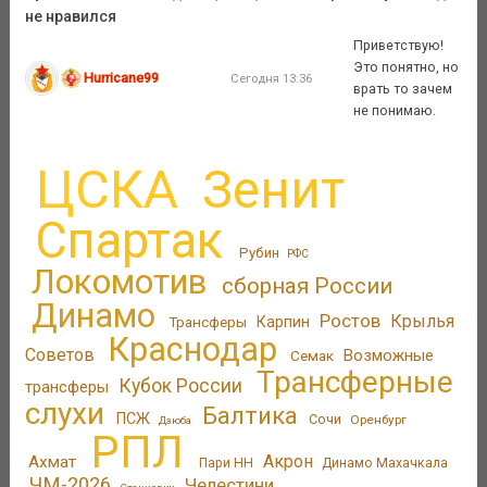
не нравился
Приветствую!
Это понятно, но
Hurricane99
Сегодня 13:36
врать то зачем
не понимаю.
ЦСКА
Зенит
Спартак
Рубин
РФС
Локомотив
сборная России
Динамо
Ростов
Крылья
Трансферы
Карпин
Краснодар
Советов
Возможные
Семак
Трансферные
Кубок России
трансферы
слухи
Балтика
ПСЖ
Сочи
Оренбург
Дзюба
РПЛ
Акрон
Ахмат
Пари НН
Динамо Махачкала
ЧМ-2026
Челестини