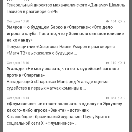
Генеральный директор махачкалинского «Динамо» Шамиль
Газизов в разговоре с «РБ ...
Сегодня 13:20
164
2
Умяров — о будущем Барко в «Спартаке»: «Это дело
игрока и клуба. Понятно, что у Эсекьеля сильное влияние
на команду»
Полузащитник «Спартака» Наиль Умяров в разговоре с
«Матч ТВ» высказался о будущем ...
Сегодня 13:16
110
1
Угальде: «Не могу сказать, что есть судейский заговор
против «Спартака»
Нападающий «Спартака» Манфред Угальде оценил
судейство в первых матчах команды в ...
Сегодня 13:14
334
2
«Флуминенсе» не станет включать в сделку по Эркулесу
какого-либо игрока «Зенита» - источник
Как сообщает бразильский журналист Паулу Брито в
социальной сети Х, «Флуминенсе» ...