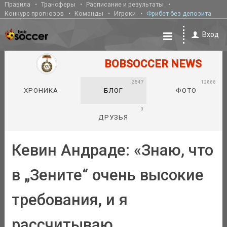
Правила
Трансферы
Расписание и результаты
Конкурс прогнозов
Команды
Игроки
Фрибет без депозита
Вход
BOBSOCCER NEWS
2547
12888
ХРОНИКА
БЛОГ
ФОТО
0
ДРУЗЬЯ
Кевин Андраде: «Знаю, что
в „Зените“ очень высокие
требования, и я
рассчитываю