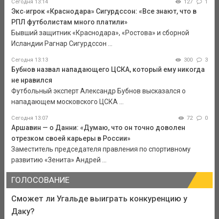
Сегодня 13:14
127
1
Экс‑игрок «Краснодара» Сигурдссон: «Все знают, что в
РПЛ футболистам много платили»
Бывший защитник «Краснодара», «Ростова» и сборной
Исландии Рагнар Сигурдссон ...
Сегодня 13:13
300
3
Бубнов назвал нападающего ЦСКА, который ему никогда
не нравился
Футбольный эксперт Александр Бубнов высказался о
нападающем московского ЦСКА ...
Сегодня 13:07
72
0
Аршавин — о Данни: «Думаю, что он точно доволен
отрезком своей карьеры в России»
Заместитель председателя правления по спортивному
развитию «Зенита» Андрей ...
ГОЛОСОВАНИЕ
Сможет ли Угальде выиграть конкуренцию у
Даку?