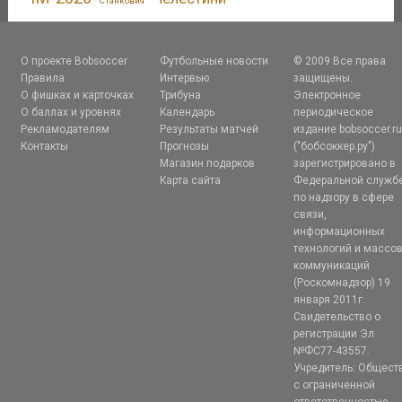
Станкович
О проекте Bobsoccer
Футбольные новости
© 2009 Все права
Правила
Интервью
защищены.
О фишках и карточках
Трибуна
Электронное
О баллах и уровнях
Календарь
периодическое
Рекламодателям
Результаты матчей
издание bobsoccer.r
Контакты
Прогнозы
("бобсоккер.ру")
Магазин подарков
зарегистрировано в
Карта сайта
Федеральной служб
по надзору в сфере
связи,
информационных
технологий и массо
коммуникаций
(Роскомнадзор) 19
января 2011г.
Свидетельство о
регистрации Эл
№ФС77-43557.
Учредитель: Общест
с ограниченной