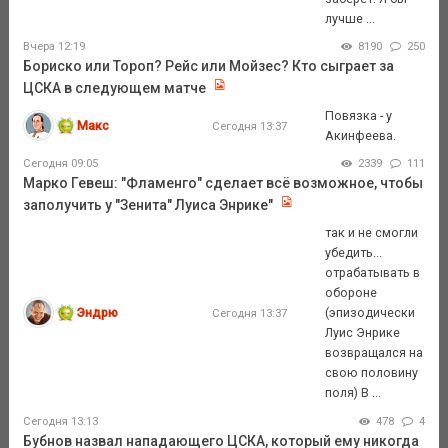
лучше ...
Вчера 12:19
8190
250
Бориско или Тороп? Рейс или Мойзес? Кто сыграет за
ЦСКА в следующем матче
Повязка - у
Макс
Сегодня 13:37
Акинфеева.
Сегодня 09:05
2339
111
Марко Гевеш: "Фламенго" сделает всё возможное, чтобы
заполучить у "Зенита" Луиса Энрике"
так и не смогли
убедить...
отрабатывать в
обороне
Эндрю
(эпизодически
Сегодня 13:37
Луис Энрике
возвращался на
свою половину
поля) В ...
Сегодня 13:13
478
4
Бубнов назвал нападающего ЦСКА, который ему никогда