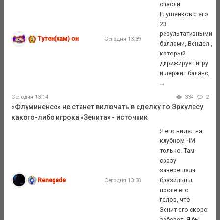
спасли
Глушенков с его
23
результативными
Тутен(хам) он
Сегодня 13:39
баллами, Вендел ,
который
дирижирует игру
и держит баланс,
...
Сегодня 13:14
334
2
«Флуминенсе» не станет включать в сделку по Эркулесу
какого-либо игрока «Зенита» - источник
Я его видел на
клубном ЧМ
только. Там
сразу
заверещали
Renegade
бразильцы
Сегодня 13:38
после его
голов, что
Зенит его скоро
заберет. Я бы