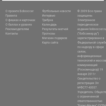
О проекте Bobsoccer
Футбольные новости
© 2009 Все права
Правила
Интервью
защищены.
О фишках и карточках
Трибуна
Электронное
О баллах и уровнях
Календарь
периодическое
Рекламодателям
Результаты матчей
издание bobsoccer.r
Контакты
Прогнозы
("бобсоккер.ру")
Магазин подарков
зарегистрировано в
Карта сайта
Федеральной служб
по надзору в сфере
связи,
информационных
технологий и массо
коммуникаций
(Роскомнадзор) 19
января 2011г.
Свидетельство о
регистрации Эл
№ФС77-43557.
Учредитель: Общест
с ограниченной
ответственностью
"Борис-Медиа" (ОГРН