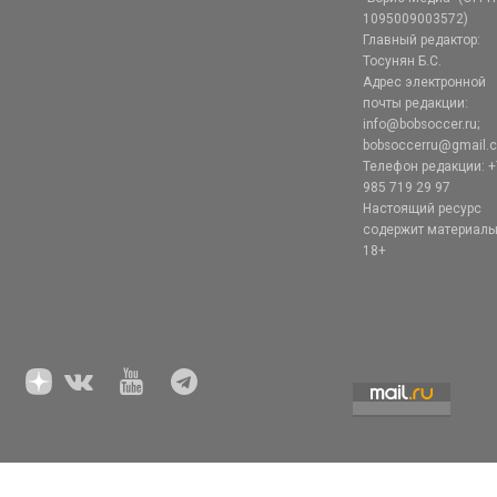
1095009003572)
Главный редактор:
Тосунян Б.С.
Адрес электронной
почты редакции:
info@bobsoccer.ru;
bobsoccerru@gmail.
Телефон редакции: +
985 719 29 97
Настоящий ресурс
содержит материал
18+