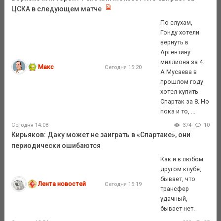
ЦСКА в следующем матче
По слухам,
Гонду хотели
вернуть в
Аргентину
миллиона за 4.
Макс
Сегодня 15:20
А Мусаева в
прошлом году
хотел купить
Спартак за 8. Но
пока и то, ...
Сегодня 14:08
374
10
Кирьяков: Даку может не заиграть в «Спартаке», они
периодически ошибаются
Как и в любом
другом клубе,
бывает, что
Лента новостей
Сегодня 15:19
трансфер
удачный,
бывает нет.