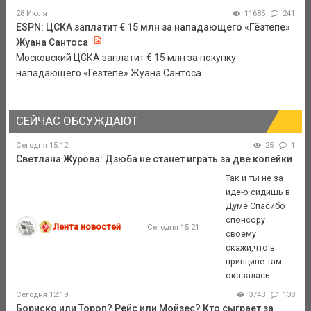
28 Июля
11685
241
ESPN: ЦСКА заплатит € 15 млн за нападающего «Гёзтепе»
Жуана Сантоса
Московский ЦСКА заплатит € 15 млн за покупку
нападающего «Гёзтепе» Жуана Сантоса.
СЕЙЧАС ОБСУЖДАЮТ
Сегодня 15:12
25
1
Светлана Журова: Дзюба не станет играть за две копейки
Так и ты не за
идею сидишь в
Думе.Спасибо
спонсору
Лента новостей
Сегодня 15:21
своему
скажи,что в
принципе там
оказалась.
Сегодня 12:19
3743
138
Бориско или Тороп? Рейс или Мойзес? Кто сыграет за