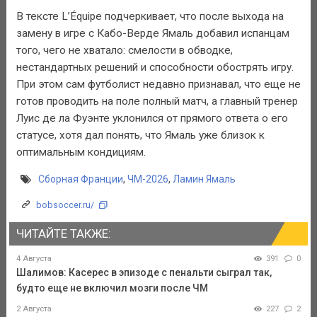
В тексте L’Équipe подчеркивает, что после выхода на
замену в игре с Кабо-Верде Ямаль добавил испанцам
того, чего не хватало: смелости в обводке,
нестандартных решений и способности обострять игру.
При этом сам футболист недавно признавал, что еще не
готов проводить на поле полный матч, а главный тренер
Луис де ла Фуэнте уклонился от прямого ответа о его
статусе, хотя дал понять, что Ямаль уже близок к
оптимальным кондициям.
Сборная Франции
,
ЧМ-2026
,
Ламин Ямаль
bobsoccer.ru/
ЧИТАЙТЕ ТАКЖЕ:
4 Августа
391
0
Шалимов: Касерес в эпизоде с пенальти сыграл так,
будто еще не включил мозги после ЧМ
2 Августа
227
2