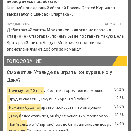
периодически ошибаются
Бывший нападающий сборной России Сергей Кирьяков
высказался о шансах «Спартака» ...
Сегодня 14:05
294
0
Дебютант «Зенита» Москвичев: никогда не играл на
стадионе «Спартака», почему бы не поставить такую цель
Вратарь «Зенита» Богдан Москвичев поделился
впечатлениями от дебюта за команду ...
ГОЛОСОВАНИЕ
Сможет ли Угальде выиграть конкуренцию у
Даку?
34.2%
Почему нет? Это футбол, в котором все возможно
2.6%
Трудно сказать. Даку был хорош в "Рубине"
31.6%
Каждый будет стараться доказать, что он лучший
13.2%
Даку более стабилен, он будет основным форвардом
18.4%
Так Угальде в "Спартаке" вроде бы подыскивали новую
команду. Ситуация изменилась?