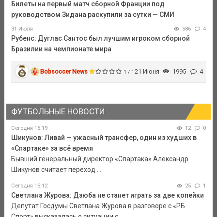
Билеты на первый матч сборной Франции под
руководством Зидана раскупили за сутки — СМИ
31 Июля
586
4
Рубенс: Дуглас Сантос был лучшим игроком сборной
Бразилии на чемпионате мира
Bobsoccer News
21 Июня
1995
4
1 / 1
ФУТБОЛЬНЫЕ НОВОСТИ
Сегодня 15:19
12
0
Шикунов: Ливай — ужасный трансфер, один из худших в
«Спартаке» за всё время
Бывший генеральный директор «Спартака» Александр
Шикунов считает переход ...
Сегодня 15:12
25
1
Светлана Журова: Дзюба не станет играть за две копейки
Депутат Госдумы Светлана Журова в разговоре с «РБ
Спорт» высказалась о ситуации с ...