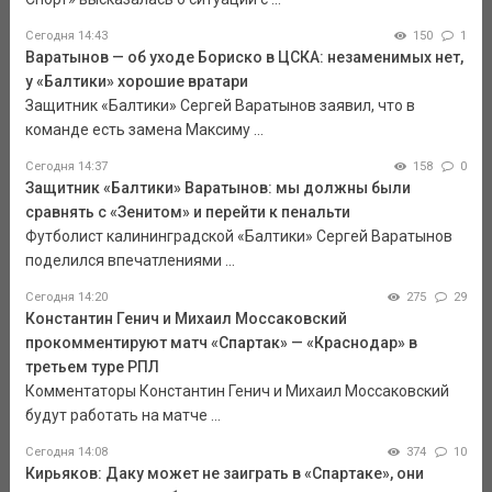
Сегодня 14:43
150
1
Варатынов — об уходе Бориско в ЦСКА: незаменимых нет,
у «Балтики» хорошие вратари
Защитник «Балтики» Сергей Варатынов заявил, что в
команде есть замена Максиму ...
Сегодня 14:37
158
0
Защитник «Балтики» Варатынов: мы должны были
сравнять с «Зенитом» и перейти к пенальти
Футболист калининградской «Балтики» Сергей Варатынов
поделился впечатлениями ...
Сегодня 14:20
275
29
Константин Генич и Михаил Моссаковский
прокомментируют матч «Спартак» — «Краснодар» в
третьем туре РПЛ
Комментаторы Константин Генич и Михаил Моссаковский
будут работать на матче ...
Сегодня 14:08
374
10
Кирьяков: Даку может не заиграть в «Спартаке», они