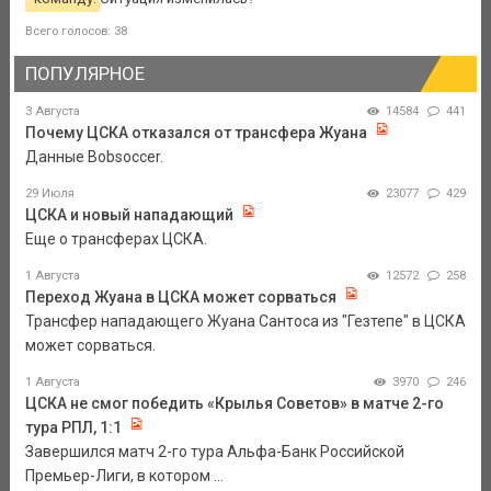
Всего голосов: 38
ПОПУЛЯРНОЕ
3 Августа
14584
441
Почему ЦСКА отказался от трансфера Жуана
Данные Bobsoccer.
29 Июля
23077
429
ЦСКА и новый нападающий
Еще о трансферах ЦСКА.
1 Августа
12572
258
Переход Жуана в ЦСКА может сорваться
Трансфер нападающего Жуана Сантоса из "Гезтепе" в ЦСКА
может сорваться.
1 Августа
3970
246
ЦСКА не смог победить «Крылья Советов» в матче 2-го
тура РПЛ, 1:1
Завершился матч 2-го тура Альфа-Банк Российской
Премьер-Лиги, в котором ...