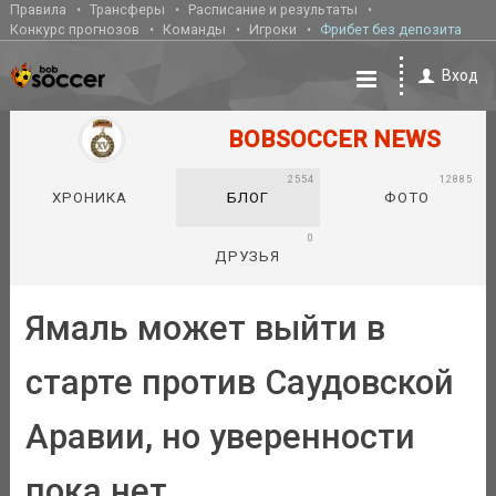
Правила
Трансферы
Расписание и результаты
Конкурс прогнозов
Команды
Игроки
Фрибет без депозита
Вход
BOBSOCCER NEWS
2554
12885
ХРОНИКА
БЛОГ
ФОТО
0
ДРУЗЬЯ
Ямаль может выйти в
старте против Саудовской
Аравии, но уверенности
пока нет