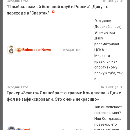
Сегодня 13:54
980
35
"Я выбрал самый большой клуб в России". Даку - о
переходе в "Спартак"
Это даже
Дорский знает)
Этим летом
Даку
рассматривал
Bobsoccer News
ЦСКА –
Сегодня 15:19
Мирлинд
нравился как
спортивному
блоку клуба, так
и ...
Сегодня 11:51
1238
39
Тренер «Зенита» Оливейра — о травме Кондакова: «Даже
фол не зафиксировали. Это очень некрасиво»
Так он успевает
сыграть в мяч?
Или Кондакова
повезло, что