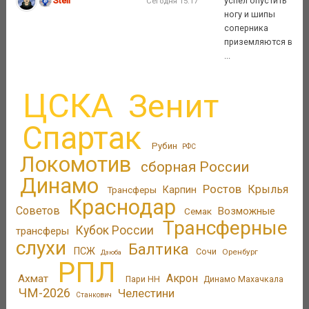
Steil
успел опустить
Сегодня 15:17
ногу и шипы
соперника
приземляются в
...
ЦСКА
Зенит
Спартак
Рубин
РФС
Локомотив
сборная России
Динамо
Ростов
Крылья
Трансферы
Карпин
Краснодар
Советов
Возможные
Семак
Трансферные
Кубок России
трансферы
слухи
Балтика
ПСЖ
Сочи
Оренбург
Дзюба
РПЛ
Акрон
Ахмат
Пари НН
Динамо Махачкала
ЧМ-2026
Челестини
Станкович