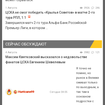
1 Августа
3926
246
ЦСКА не смог победить «Крылья Советов» в матче 2-го
тура РПЛ, 1:1
Завершился матч 2-го тура Альфа-Банк Российской
Премьер-Лиги, в котором ...
СЕЙЧАС ОБСУЖДАЮТ
4 Августа
3982
121
Максим Квятковский высказался о недовольстве
фанатов ЦСКА Евгением Шевелевым
Я точно не
помню, но
рынок в Велиже
оживал только
по выходным, а
Hurricane99
так там в
Сегодня 04:05
основном
подростки с