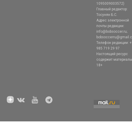
1095009003572)
Главный редактор:
Тосунян Б.С.
Адрес электронной
почты редакции:
info@bobsoccer.ru;
bobsoccerru@gmail.
Телефон редакции: +
985 719 29 97
Настоящий ресурс
содержит материал
18+