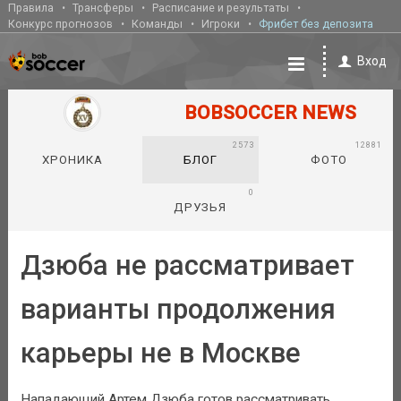
Правила
Трансферы
Расписание и результаты
Конкурс прогнозов
Команды
Игроки
Фрибет без депозита
Вход
BOBSOCCER NEWS
2573
12881
ХРОНИКА
БЛОГ
ФОТО
0
ДРУЗЬЯ
Дзюба не рассматривает
варианты продолжения
карьеры не в Москве
Нападающий Артем Дзюба готов рассматривать