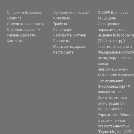
О проекте Bobsoccer
Футбольные новости
© 2009 Все права
Правила
Интервью
защищены.
О фишках и карточках
Трибуна
Электронное
О баллах и уровнях
Календарь
периодическое
Рекламодателям
Результаты матчей
издание bobsoccer.r
Контакты
Прогнозы
("бобсоккер.ру")
Магазин подарков
зарегистрировано в
Карта сайта
Федеральной служб
по надзору в сфере
связи,
информационных
технологий и массо
коммуникаций
(Роскомнадзор) 19
января 2011г.
Свидетельство о
регистрации Эл
№ФС77-43557.
Учредитель: Общест
с ограниченной
ответственностью
"Борис-Медиа" (ОГРН