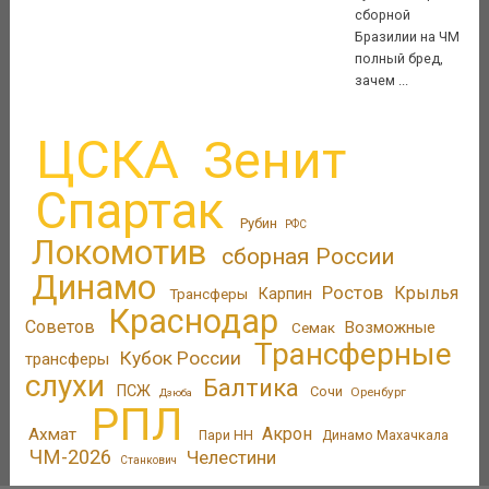
сборной
Бразилии на ЧМ
полный бред,
зачем ...
ЦСКА
Зенит
Спартак
Рубин
РФС
Локомотив
сборная России
Динамо
Ростов
Крылья
Трансферы
Карпин
Краснодар
Советов
Возможные
Семак
Трансферные
Кубок России
трансферы
слухи
Балтика
ПСЖ
Сочи
Оренбург
Дзюба
РПЛ
Акрон
Ахмат
Пари НН
Динамо Махачкала
ЧМ-2026
Челестини
Станкович