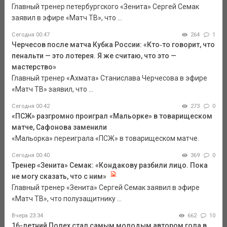
Главный тренер петербургского «Зенита» Сергей Семак
заявил в эфире «Матч ТВ», что ...
Сегодня 00:47
264
1
Черчесов после матча Кубка России: «Кто‑то говорит, что
пенальти — это лотерея. Я же считаю, что это —
мастерство»
Главный тренер «Ахмата» Станислава Черчесова в эфире
«Матч ТВ» заявил, что ...
Сегодня 00:42
273
0
«ПСЖ» разгромно проиграл «Мальорке» в товарищеском
матче, Сафонова заменили
«Мальорка» переиграла «ПСЖ» в товарищеском матче.
Сегодня 00:40
369
0
Тренер «Зенита» Семак: «Кондакову разбили лицо. Пока
не могу сказать, что с ним»
Главный тренер «Зенита» Сергей Семак заявил в эфире
«Матч ТВ», что полузащитнику ...
Вчера 23:34
662
10
16-летний Полех стал самым молодым автором гола в