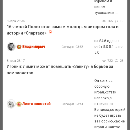
куревом и
вином
тусовались ...
Вчера 23:34
665
10
16-летний Полех стал самым молодым автором гола в
истории «Спартака»
на 84-й сделал
Владимирыч
счёт 5:0 5:1, а не
Сегодня 03:58
5:0
Вчера 23:17
722
23
Игонин: лимит может помешать «Зениту» в борьбе за
чемпионство
Он хоть за
сборную
играл,кстати
неплохо,в
Лента новостей
отличии от
Сегодня 03:41
Вендела,который
не будет играть
за Россию,как не
играл и Сантос.