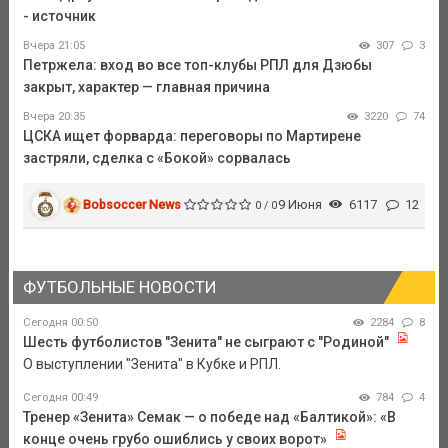
- источник
Вчера 21:05
307
3
Петржела: вход во все топ-клубы РПЛ для Дзюбы
закрыт, характер — главная причина
Вчера 20:35
3220
74
ЦСКА ищет форварда: переговоры по Мартирене
застряли, сделка с «Бокой» сорвалась
Bobsoccer News
9 Июня
6117
12
0 / 0
ФУТБОЛЬНЫЕ НОВОСТИ
Сегодня 00:50
2284
8
Шесть футболистов "Зенита" не сыграют с "Родиной"
О выступлении "Зенита" в Кубке и РПЛ.
Сегодня 00:49
784
4
Тренер «Зенита» Семак — о победе над «Балтикой»: «В
конце очень грубо ошиблись у своих ворот»