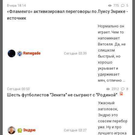
Вчера 18:14
775
5
«Фламенго» активизировал переговоры по Луису Энрике -
источник
Нормально он
играет. Чем то
напоминает
Витселя. Да, не
слишком
Renegade
Сегодня 03:39
быстрый, но
хорошо
укрывает и
удерживает
мяч, отлично ...
Сегодня 00:50
2312
8
Шесть футболистов "Зенита" не сыграют с "Родиной"
Ужасный
заголовок,
Эндрю это
совсем перебор
уже. Ну и про
Эндрю
Сегодня 03:27
лучшего игрока