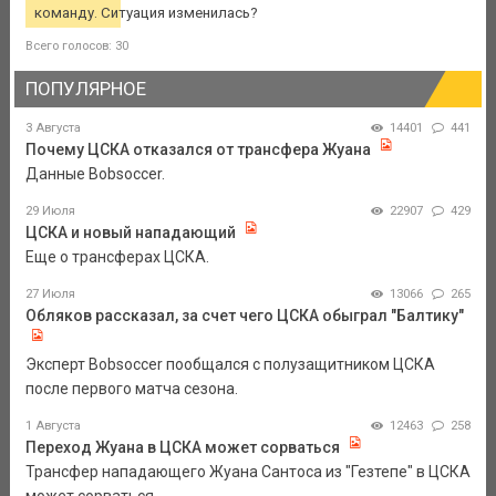
команду. Ситуация изменилась?
Всего голосов: 30
ПОПУЛЯРНОЕ
3 Августа
14401
441
Почему ЦСКА отказался от трансфера Жуана
Данные Bobsoccer.
29 Июля
22907
429
ЦСКА и новый нападающий
Еще о трансферах ЦСКА.
27 Июля
13066
265
Обляков рассказал, за счет чего ЦСКА обыграл "Балтику"
Эксперт Bobsoccer пообщался с полузащитником ЦСКА
после первого матча сезона.
1 Августа
12463
258
Переход Жуана в ЦСКА может сорваться
Трансфер нападающего Жуана Сантоса из "Гезтепе" в ЦСКА
может сорваться.