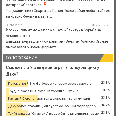
истории «Спартака»
Полузащитник «Спартака» Павел Полех забил дебютный гол
за красно-белых в матче ...
Вчера 23:17
722
23
Игонин: лимит может помешать «Зениту» в борьбе за
чемпионство
Бывший полузащитник и капитан «Зенита» Алексей Игонин
высказался о новом формате ...
ГОЛОСОВАНИЕ
Сможет ли Угальде выиграть конкуренцию у
Даку?
23.3%
Почему нет? Это футбол, в котором все возможно
3.3%
Трудно сказать. Даку был хорош в "Рубине"
33.3%
Каждый будет стараться доказать, что он лучший
16.7%
Даку более стабилен, он будет основным форвардом
23.3%
Так Угальде в "Спартаке" вроде бы подыскивали новую