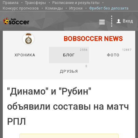
Правила
Трансферы
Расписание и результаты
Конкурс прогнозов
Команды
Игроки
Фрибет без депозита
Вход
BOBSOCCER NEWS
2556
12887
ХРОНИКА
БЛОГ
ФОТО
0
ДРУЗЬЯ
"Динамо" и "Рубин"
объявили составы на матч
РПЛ