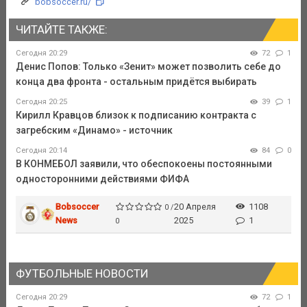
bobsoccer.ru/
ЧИТАЙТЕ ТАКЖЕ:
Сегодня 20:29
72
1
Денис Попов: Только «Зенит» может позволить себе до
конца два фронта - остальным придётся выбирать
Сегодня 20:25
39
1
Кирилл Кравцов близок к подписанию контракта с
загребским «Динамо» - источник
Сегодня 20:14
84
0
В КОНМЕБОЛ заявили, что обеспокоены постоянными
односторонними действиями ФИФА
Bobsoccer
20 Апреля
1108
0 /
News
2025
1
0
ФУТБОЛЬНЫЕ НОВОСТИ
Сегодня 20:29
72
1