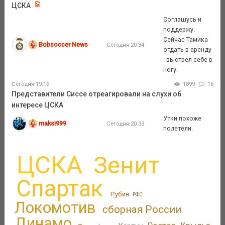
ЦСКА
Соглашусь и
поддержу.
Сейчас Тамика
Bobsoccer News
Сегодня 20:34
отдать в аренду
- выстрел себе в
ногу.
Сегодня 19:16
1899
16
Представители Сиссе отреагировали на слухи об
интересе ЦСКА
Утки похоже
maksi999
Сегодня 20:33
полетели.
ЦСКА
Зенит
Спартак
Рубин
РФС
Локомотив
сборная России
Динамо