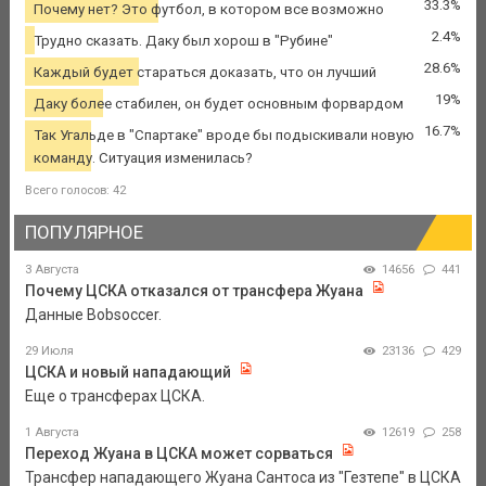
33.3%
Почему нет? Это футбол, в котором все возможно
2.4%
Трудно сказать. Даку был хорош в "Рубине"
28.6%
Каждый будет стараться доказать, что он лучший
19%
Даку более стабилен, он будет основным форвардом
16.7%
Так Угальде в "Спартаке" вроде бы подыскивали новую
команду. Ситуация изменилась?
Всего голосов: 42
ПОПУЛЯРНОЕ
3 Августа
14656
441
Почему ЦСКА отказался от трансфера Жуана
Данные Bobsoccer.
29 Июля
23136
429
ЦСКА и новый нападающий
Еще о трансферах ЦСКА.
1 Августа
12619
258
Переход Жуана в ЦСКА может сорваться
Трансфер нападающего Жуана Сантоса из "Гезтепе" в ЦСКА