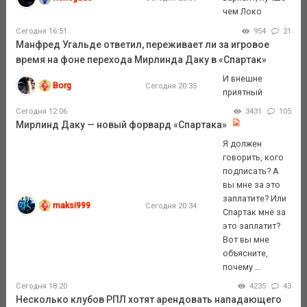
чем Локо
Сегодня 16:51
954
21
Манфред Угальде ответил, переживает ли за игровое
время на фоне перехода Мирлинда Даку в «Спартак»
И внешне
Borg
Сегодня 20:35
приятный
Сегодня 12:06
3431
105
Мирлинд Даку — новый форвард «Спартака»
Я должен
говорить, кого
подписать? А
вы мне за это
заплатите? Или
maksi999
Сегодня 20:34
Спартак мне за
это заплатит?
Вот вы мне
объясните,
почему ...
Сегодня 18:20
4235
43
Несколько клубов РПЛ хотят арендовать нападающего