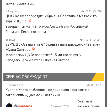
может сорваться.
1 Августа
3988
246
ЦСКА не смог победить «Крылья Советов» в матче 2-го
тура РПЛ, 1:1
Завершился матч 2-го тура Альфа-Банк Российской
Премьер-Лиги, в котором ...
28 Июля
11715
241
ESPN: ЦСКА заплатит € 15 млн за нападающего «Гёзтепе»
Жуана Сантоса
Московский ЦСКА заплатит € 15 млн за покупку
нападающего «Гёзтепе» Жуана Сантоса.
СЕЙЧАС ОБСУЖДАЮТ
Сегодня 20:25
39
1
Кирилл Кравцов близок к подписанию контракта с
загребским «Динамо» - источник
Отличный
Renegade
вариант, лучше
Сегодня 20:39