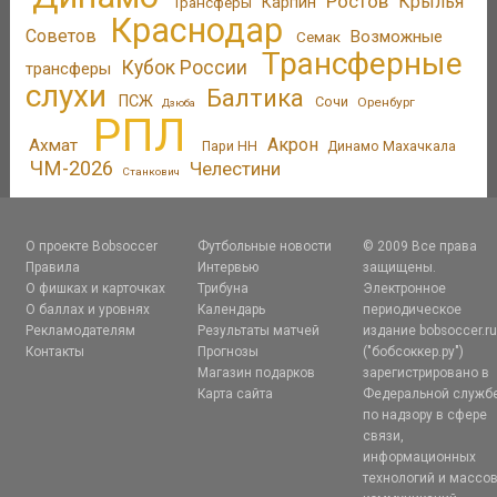
Ростов
Крылья
Трансферы
Карпин
Краснодар
Советов
Возможные
Семак
Трансферные
Кубок России
трансферы
слухи
Балтика
ПСЖ
Сочи
Оренбург
Дзюба
РПЛ
Акрон
Ахмат
Пари НН
Динамо Махачкала
ЧМ-2026
Челестини
Станкович
О проекте Bobsoccer
Футбольные новости
© 2009 Все права
Правила
Интервью
защищены.
О фишках и карточках
Трибуна
Электронное
О баллах и уровнях
Календарь
периодическое
Рекламодателям
Результаты матчей
издание bobsoccer.r
Контакты
Прогнозы
("бобсоккер.ру")
Магазин подарков
зарегистрировано в
Карта сайта
Федеральной служб
по надзору в сфере
связи,
информационных
технологий и массо