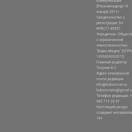
коммуникаций
(Роскомнадзор) 19
января 2011г.
Свидетельство о
регистрации Эл
№ФС77-43557.
Учредитель: Общест
с ограниченной
ответственностью
"Борис-Медиа" (ОГРН
1095009003572)
Главный редактор:
Тосунян Б.С.
Адрес электронной
почты редакции:
info@bobsoccer.ru;
bobsoccerru@gmail.
Телефон редакции: +
985 719 29 97
Настоящий ресурс
содержит материал
18+