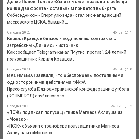
Денис Попов: Только «Зенит» может позволить себе до
конца два фронта - остальным придётся выбирать
Собеседником «Спорт уик-энда» стал экс-нападающий
московского ЦСКА, бывший ...
Сегодня 20:25
39
1
Кирилл Кравцов близок к подписанию контракта с
загребским «Динамо» - источник
Как сообщает Telegram-канал "Мутко_против", 24-летний
полузащитник Кирилл Кравцов ...
Сегодня 20:14
84
0
В КОНМЕБОЛ заявили, что обеспокоены постоянными
односторонними действиями ФИФА
Пресс‑служба Южноамериканской конфедерации футбола
(КОНМЕБОЛ) опубликовала ...
Сегодня 20:10
120
2
«ПСЖ» подписал полузащитника Магнеса Аклиуша из
«Монако»
«ПСЖ» объявил о трансфере полузащитника Магнеса
Аклиуша из «Монако».