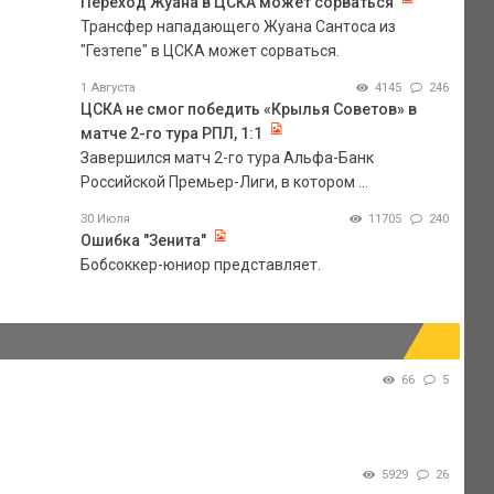
Переход Жуана в ЦСКА может сорваться
Трансфер нападающего Жуана Сантоса из
"Гезтепе" в ЦСКА может сорваться.
1 Августа
4145
246
ЦСКА не смог победить «Крылья Советов» в
матче 2-го тура РПЛ, 1:1
Завершился матч 2-го тура Альфа-Банк
Российской Премьер-Лиги, в котором ...
30 Июля
11705
240
Ошибка "Зенита"
Бобсоккер-юниор представляет.
66
5
5929
26