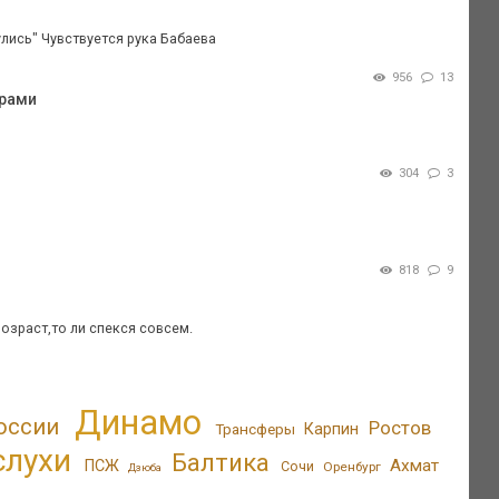
лись" Чувствуется рука Бабаева
956
13
арами
304
3
818
9
озраст,то ли спекся совсем.
Динамо
оссии
Ростов
Трансферы
Карпин
слухи
Балтика
Ахмат
ПСЖ
Сочи
Оренбург
Дзюба