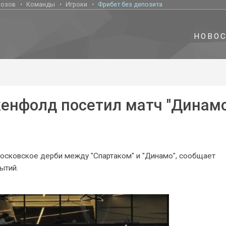
нозов
Команды
Игроки
Фрибет без депозита
НОВО
енфолд посетил матч "Динамо
осковское дерби между "Спартаком" и "Динамо", сообщает
ытий.