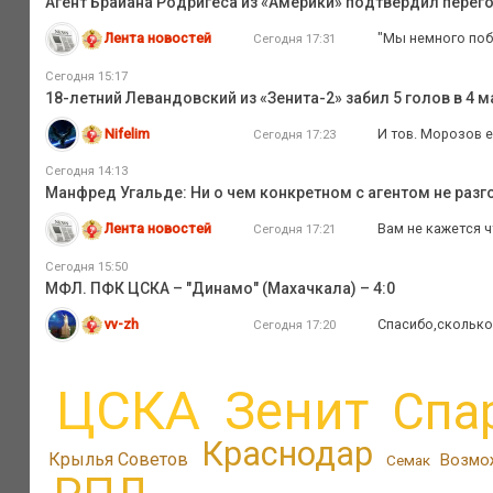
Агент Брайана Родригеса из «Америки» подтвердил перег
Лента новостей
"Мы немного побо
Сегодня 17:31
Сегодня 15:17
18-летний Левандовский из «Зенита-2» забил 5 голов в 4
Nifelim
И тов. Морозов е
Сегодня 17:23
Сегодня 14:13
Манфред Угальде: Ни о чем конкретном с агентом не разг
Лента новостей
Вам не кажется ч
Сегодня 17:21
Сегодня 15:50
МФЛ. ПФК ЦСКА – "Динамо" (Махачкала) – 4:0
vv-zh
Спасибо,сколько 
Сегодня 17:20
ЦСКА
Зенит
Спа
Краснодар
Крылья Советов
Возмо
Семак