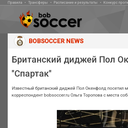
Правила
Трансферы
Расписание и результаты
Конкурс прог
BOBSOCCER NEWS
Британский диджей Пол Ок
"Спартак"
Известный британский диджей Пол Окенфолд посетил м
корреспондент bobsoccer.ru Ольга Торопова с места соб