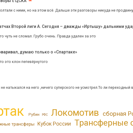
оворы с ЦСКА
лтали с ними, но на этом всё. Дальше эти разговоры никуда не продвину
 матчах Второй лиги А. Сегодня – дважды «Иртышу» дальними уд
го чуть не сломал. Грубо очень. Правда удален за это
оваривал, думаю только о «Спартаке»
то это клон пепевёрнутого
не натыкался на него ,ничего суперского не усмотрел.То ли переходный в
ртак
Локомотив
сборная Р
Рубин
РФС
Трансферные 
Кубок России
жные трансферы