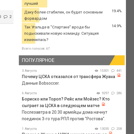
лучший
19.4%
Даку более стабилен, он будет основным
0
2
форвардом
14.9%
Так Угальде в "Спартаке" вроде бы
подыскивали новую команду. Ситуация
изменилась?
Всего голосов: 67
ПОПУЛЯРНОЕ
3 Августа
15301
441
Почему ЦСКА отказался от трансфера Жуана
Данные Bobsoccer.
6 Августа
9297
286
Бориско или Тороп? Рейс или Мойзес? Кто
сыграет за ЦСКА в следующем матче
Послезавтра в 20.30 армейцы дома начнут
поединок 3-го тура РПЛ против "Ростова".
1 Августа
13035
258