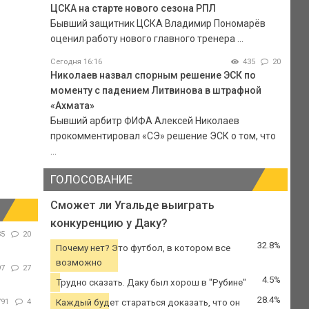
ЦСКА на старте нового сезона РПЛ
Бывший защитник ЦСКА Владимир Пономарёв
оценил работу нового главного тренера ...
Сегодня 16:16
435
20
Николаев назвал спорным решение ЭСК по
моменту с падением Литвинова в штрафной
«Ахмата»
Бывший арбитр ФИФА Алексей Николаев
прокомментировал «СЭ» решение ЭСК о том, что
...
ГОЛОСОВАНИЕ
Сможет ли Угальде выиграть
конкуренцию у Даку?
35
20
32.8%
Почему нет? Это футбол, в котором все
возможно
97
27
4.5%
Трудно сказать. Даку был хорош в "Рубине"
28.4%
791
4
Каждый будет стараться доказать, что он