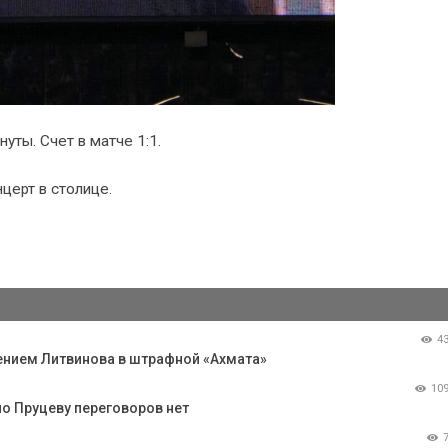
уты. Счет в матче 1:1.
церт в столице.
4
ением Литвинова в штрафной «Ахмата»
10
по Пруцеву переговоров нет