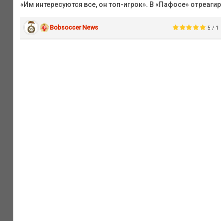
«Им интересуются все, он топ-игрок». В «Пафосе» отреаги
Bobsoccer News
5 / 1