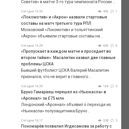
Советов» в матче 3-го тура чемпионата России ...
Сегодня 16:55
406
1
«Локомотив» и «Акрон» назвали стартовые
составы на матч третьего тура РПЛ
Московский «Локомотив» и тольяттинский
«Акрон» объявили стартовые составы на ...
Сегодня 16:29
606
6
«Пропускает в каждом матче и проседает во
втором тайме»: Масалитин назвал две главные
проблемы ЦСКА
Бывший футболист ЦСКА Валерий Масалитин
признался, что не верит в главного ...
Сегодня 16:29
164
3
Бруно Гимараеш перешел из «Ньюкасла» в
«Арсенал» за £75 млн
Лондонский «Арсенал» объявил о переходе из
«Ньюкасла» полузащитника Бруно ...
Сегодня 16:17
558
3
Пономарёв похвалил Игдисамова за работу с