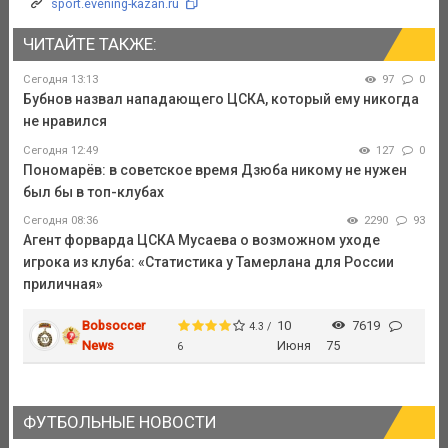
sport.evening-kazan.ru
ЧИТАЙТЕ ТАКЖЕ:
Сегодня 13:13
97
0
Бубнов назвал нападающего ЦСКА, который ему никогда
не нравился
Сегодня 12:49
127
0
Пономарёв: в советское время Дзюба никому не нужен
был бы в топ-клубах
Сегодня 08:36
2290
93
Агент форварда ЦСКА Мусаева о возможном уходе
игрока из клуба: «Статистика у Тамерлана для России
приличная»
Bobsoccer
10
7619
4.3 /
News
Июня
75
6
ФУТБОЛЬНЫЕ НОВОСТИ