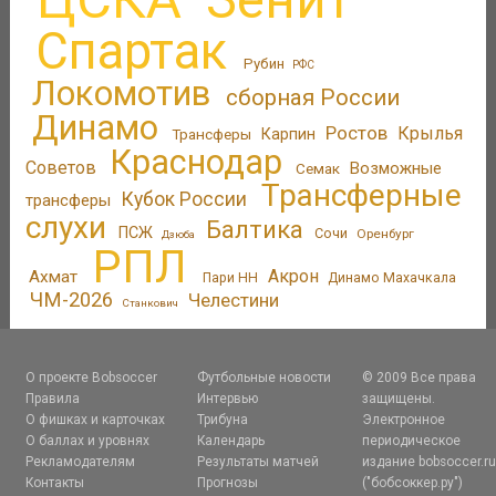
Спартак
Рубин
РФС
Локомотив
сборная России
Динамо
Ростов
Крылья
Трансферы
Карпин
Краснодар
Советов
Возможные
Семак
Трансферные
Кубок России
трансферы
слухи
Балтика
ПСЖ
Сочи
Оренбург
Дзюба
РПЛ
Акрон
Ахмат
Пари НН
Динамо Махачкала
ЧМ-2026
Челестини
Станкович
О проекте Bobsoccer
Футбольные новости
© 2009 Все права
Правила
Интервью
защищены.
О фишках и карточках
Трибуна
Электронное
О баллах и уровнях
Календарь
периодическое
Рекламодателям
Результаты матчей
издание bobsoccer.r
Контакты
Прогнозы
("бобсоккер.ру")