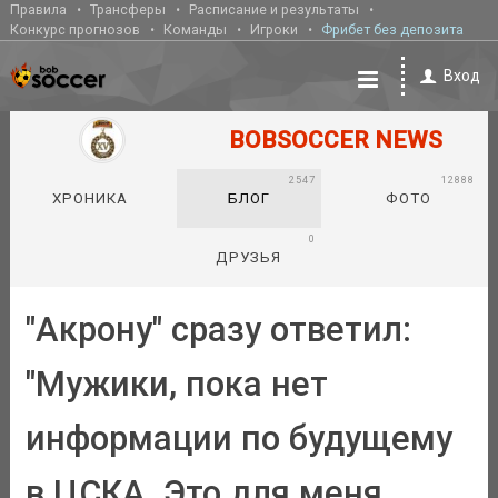
Правила
Трансферы
Расписание и результаты
Конкурс прогнозов
Команды
Игроки
Фрибет без депозита
Вход
BOBSOCCER NEWS
2547
12888
ХРОНИКА
БЛОГ
ФОТО
0
ДРУЗЬЯ
"Акрону" сразу ответил:
"Мужики, пока нет
информации по будущему
в ЦСКА. Это для меня