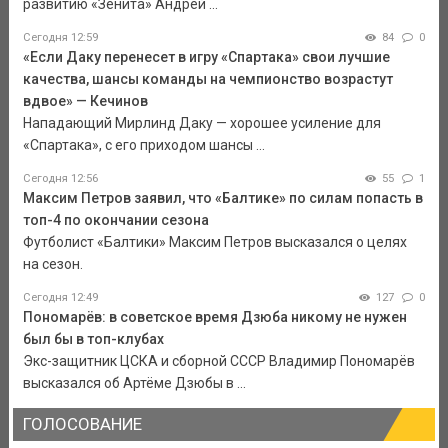
развитию «Зенита» Андрей ...
Сегодня 12:59
84
0
«Если Даку перенесет в игру «Спартака» свои лучшие
качества, шансы команды на чемпионство возрастут
вдвое» — Кечинов
Нападающий Мирлинд Даку — хорошее усиление для
«Спартака», с его приходом шансы ...
Сегодня 12:56
55
1
Максим Петров заявил, что «Балтике» по силам попасть в
топ-4 по окончании сезона
Футболист «Балтики» Максим Петров высказался о целях
на сезон.
Сегодня 12:49
127
0
Пономарёв: в советское время Дзюба никому не нужен
был бы в топ-клубах
Экс-защитник ЦСКА и сборной СССР Владимир Пономарёв
высказался об Артёме Дзюбы в ...
ГОЛОСОВАНИЕ