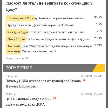
Сможет ли Угальде выиграть конкуренцию у
Даку?
32.7%
Почему нет? Это футбол, в котором все возможно
1.9%
Трудно сказать. Даку был хорош в "Рубине"
25%
Каждый будет стараться доказать, что он лучший
23.1%
Даку более стабилен, он будет основным форвардом
17.3%
Так Угальде в "Спартаке" вроде бы подыскивали новую
команду. Ситуация изменилась?
Всего голосов: 52
ПОПУЛЯРНОЕ
3 Августа
14891
441
Почему ЦСКА отказался от трансфера Жуана
Данные Bobsoccer.
29 Июля
23297
429
ЦСКА и новый нападающий
Еще о трансферах ЦСКА.