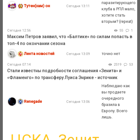
паразитирующего
Тутен(хам) он
Сегодня 13:11
клуба в РПЛ мало,
хотите стать
вторым? (repeat)
Сегодня 12:56
55
1
Максим Петров заявил, что «Балтике» по силам попасть в
топ-4 по окончании сезона
Лента новостей
точно нет
Сегодня 13:09
Сегодня 07:14
2519
53
Стали известны подробности соглашения «Зенита» и
«Фламенго» по трансферу Луиса Энрике - источник
Наблюдаю как
вы продаете
очередного
Renegade
Сегодня 13:06
бразила в
Европу. Всего
лишь.
ЦСКА
Зенит