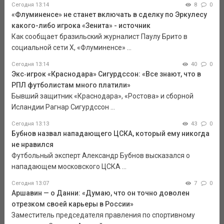
Сегодня 13:14
8
0
«Флуминенсе» не станет включать в сделку по Эркулесу
какого-либо игрока «Зенита» - источник
Как сообщает бразильский журналист Паулу Брито в
социальной сети Х, «Флуминенсе» ...
Сегодня 13:14
40
0
Экс‑игрок «Краснодара» Сигурдссон: «Все знают, что в
РПЛ футболистам много платили»
Бывший защитник «Краснодара», «Ростова» и сборной
Исландии Рагнар Сигурдссон ...
Сегодня 13:13
43
0
Бубнов назвал нападающего ЦСКА, который ему никогда
не нравился
Футбольный эксперт Александр Бубнов высказался о
нападающем московского ЦСКА ...
Сегодня 13:07
7
0
Аршавин — о Данни: «Думаю, что он точно доволен
отрезком своей карьеры в России»
Заместитель председателя правления по спортивному