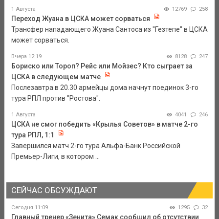
1 Августа
12769
258
Переход Жуана в ЦСКА может сорваться
Трансфер нападающего Жуана Сантоса из "Гезтепе" в ЦСКА
может сорваться.
Вчера 12:19
8128
247
Бориско или Тороп? Рейс или Мойзес? Кто сыграет за
ЦСКА в следующем матче
Послезавтра в 20.30 армейцы дома начнут поединок 3-го
тура РПЛ против "Ростова".
1 Августа
4041
246
ЦСКА не смог победить «Крылья Советов» в матче 2-го
тура РПЛ, 1:1
Завершился матч 2-го тура Альфа-Банк Российской
Премьер-Лиги, в котором ...
СЕЙЧАС ОБСУЖДАЮТ
Сегодня 11:09
1295
32
Главный тренер «Зенита» Семак сообщил об отсутствии