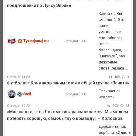
предложений по Луису Энрике
Какой же Вы
смешной! Это
ваши
умственные
способности,
Тутен(хам) он
Сегодня 13:17
гипер-
болельщика,
"макнули", раз
дежурные
слова Семака ...
Сегодня 11:53
488
4
Футболист Кондаков занимается в общей группе «Зенита»
Прекрасная
Steil
Сегодня 13:13
новость
Сегодня 10:22
593
28
«Мне жалко, что «Локомотив» разваливается. Мы можем
потерять хорошую, самобытную команду» — Колосков
Дербанить, так
дербанитьОдного