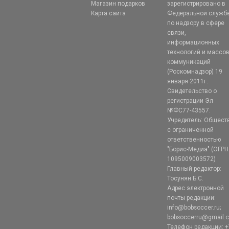
Магазин подарков
зарегистрировано в
Карта сайта
Федеральной служб
по надзору в сфере
связи,
информационных
технологий и массо
коммуникаций
(Роскомнадзор) 19
января 2011г.
Свидетельство о
регистрации Эл
№ФС77-43557.
Учредитель: Общест
с ограниченной
ответственностью
"Борис-Медиа" (ОГРН
1095009003572)
Главный редактор:
Тосунян Б.С.
Адрес электронной
почты редакции:
info@bobsoccer.ru;
bobsoccerru@gmail.
Телефон редакции: +