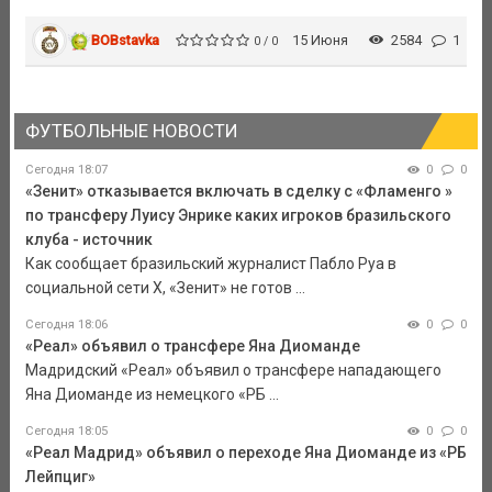
BOBstavka
15 Июня
2584
1
0 / 0
ФУТБОЛЬНЫЕ НОВОСТИ
Сегодня 18:07
0
0
«Зенит» отказывается включать в сделку с «Фламенго »
по трансферу Луису Энрике каких игроков бразильского
клуба - источник
Как сообщает бразильский журналист Пабло Руа в
социальной сети Х, «Зенит» не готов ...
Сегодня 18:06
0
0
«Реал» объявил о трансфере Яна Диоманде
Мадридский «Реал» объявил о трансфере нападающего
Яна Диоманде из немецкого «РБ ...
Сегодня 18:05
0
0
«Реал Мадрид» объявил о переходе Яна Диоманде из «РБ
Лейпциг»