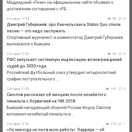
Мадридский «Реал» на официальном сайте объявил о
достижении соглашения с «РБ ...
Сегодня 17:53
80
0
Дмитрий Губерниев: про Канчельскиса Status Quo спели
песню — это надо заслужить
Спортивный журналист и комментатор Дмитрий Губерниев
высказался о бывшем ...
Сегодня 17:50
43
0
РФС запускает системную индексацию вознаграждений
судей до 2030 года
Российский футбольный союз утвердил четырехлетний
график поступательного ...
Сегодня 17:29
191
5
Смолов рассказал об эмоциях после незабитого
пенальти с Хорватией на ЧМ-2018
Бывший нападающий сборной России Федор Смолов
вспомнил незабитый пенальти в ...
Сегодня 17:26
174
1
«Он никогда не лез в мою работу». Каррера — об