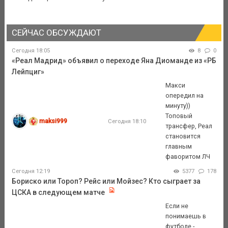
СЕЙЧАС ОБСУЖДАЮТ
Сегодня 18:05
8
0
«Реал Мадрид» объявил о переходе Яна Диоманде из «РБ
Лейпциг»
Макси
опередил на
минуту))
Топовый
maksi999
Сегодня 18:10
трансфер, Реал
становится
главным
фаворитом ЛЧ
Сегодня 12:19
5377
178
Бориско или Тороп? Рейс или Мойзес? Кто сыграет за
ЦСКА в следующем матче
Если не
понимаешь в
футболе -