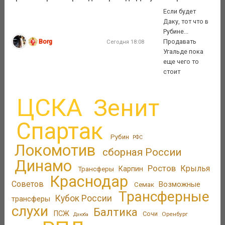
Если будет
Даку, тот что в
Рубине...
Borg
Продавать
Сегодня 18:08
Угальде пока
еще чего то
стоит
ЦСКА
Зенит
Спартак
Рубин
РФС
Локомотив
сборная России
Динамо
Ростов
Крылья
Трансферы
Карпин
Краснодар
Советов
Возможные
Семак
Трансферные
Кубок России
трансферы
слухи
Балтика
ПСЖ
Сочи
Оренбург
Дзюба