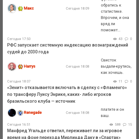
обратись к
Макс
Сегодня 18:09
статистике.
Впрочем, и она
вряд ли
поможет...
Сегодня 17:50
43
0
РФС запускает системную индексацию вознаграждений
судей до 2030 года
Свисток
Harrys
выдали-крутись,
Сегодня 18:08
как хочешь.
Сегодня 18:07
11
0
«Зенит» отказывается включать в сделку с «Фламенго»
по трансферу Луису Энрике, каких- либо игроков
бразильского клуба — источник
платите и он
Renegade
Сегодня 18:08
ваш.
Сегодня 16:51
588
15
Манфред Угальде ответил, переживает ли за игровое
время на фоне перехода Мирлинда Даку в «Спартак»