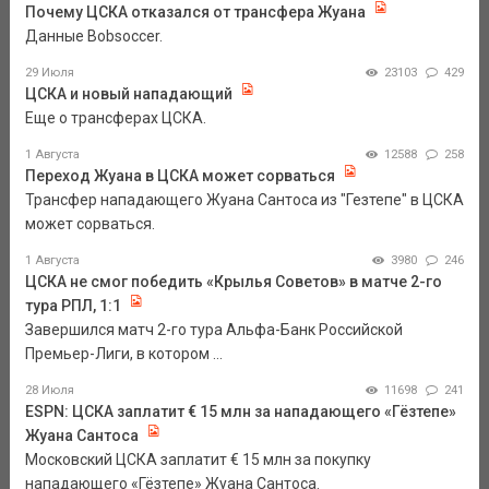
Почему ЦСКА отказался от трансфера Жуана
Данные Bobsoccer.
29 Июля
23103
429
ЦСКА и новый нападающий
Еще о трансферах ЦСКА.
1 Августа
12588
258
Переход Жуана в ЦСКА может сорваться
Трансфер нападающего Жуана Сантоса из "Гезтепе" в ЦСКА
может сорваться.
1 Августа
3980
246
ЦСКА не смог победить «Крылья Советов» в матче 2-го
тура РПЛ, 1:1
Завершился матч 2-го тура Альфа-Банк Российской
Премьер-Лиги, в котором ...
28 Июля
11698
241
ESPN: ЦСКА заплатит € 15 млн за нападающего «Гёзтепе»
Жуана Сантоса
Московский ЦСКА заплатит € 15 млн за покупку
нападающего «Гёзтепе» Жуана Сантоса.