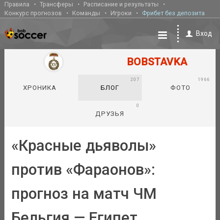
Правила
Трансферы
Расписание и результаты
Конкурс прогнозов
Команды
Игроки
Фрибет без депозита
Вход
BOBSTAVKA
207
1966
ХРОНИКА
БЛОГ
ФОТО
0
ДРУЗЬЯ
«Красные дьяволы»
против «Фараонов»:
прогноз на матч ЧМ
Бельгия — Египет