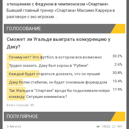
отношениях с Федуном в чемпионском «Спартаке»
Бывший главный тренер «Спартака» Массимо Каррера в
разговоре с экс-игроком ...
ГОЛОСОВАНИЕ
Сможет ли Угальде выиграть конкуренцию у
Даку?
33.3%
Почему нет? Это футбол, в котором все возможно
2.6%
Трудно сказать. Даку был хорош в "Рубине"
30.8%
Каждый будет стараться доказать, что он лучший
15.4%
Даку более стабилен, он будет основным форвардом
17.9%
Так Угальде в "Спартаке" вроде бы подыскивали новую
команду. Ситуация изменилась?
Всего голосов: 39
ПОПУЛЯРНОЕ
3 Августа
14622
441