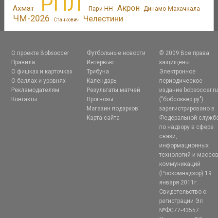
РПЛ
Акрон
Ахмат
Пари НН
Динамо Махачкала
ЧМ-2026
Челестини
Станкович
О проекте Bobsoccer
Футбольные новости
© 2009 Все права
Правила
Интервью
защищены.
О фишках и карточках
Трибуна
Электронное
О баллах и уровнях
Календарь
периодическое
Рекламодателям
Результаты матчей
издание bobsoccer.r
Контакты
Прогнозы
("бобсоккер.ру")
Магазин подарков
зарегистрировано в
Карта сайта
Федеральной служб
по надзору в сфере
связи,
информационных
технологий и массо
коммуникаций
(Роскомнадзор) 19
января 2011г.
Свидетельство о
регистрации Эл
№ФС77-43557.