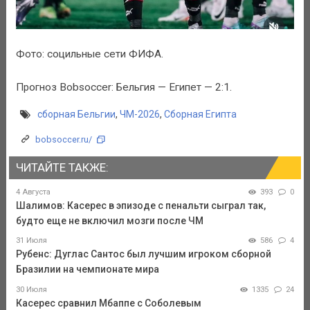
Фото: социльные сети ФИФА.
Прогноз Bobsoccer: Бельгия — Египет — 2:1.
сборная Бельгии
,
ЧМ-2026
,
Сборная Египта
bobsoccer.ru/
ЧИТАЙТЕ ТАКЖЕ:
4 Августа
393
0
Шалимов: Касерес в эпизоде с пенальти сыграл так,
будто еще не включил мозги после ЧМ
31 Июля
586
4
Рубенс: Дуглас Сантос был лучшим игроком сборной
Бразилии на чемпионате мира
30 Июля
1335
24
Касерес сравнил Мбаппе с Соболевым