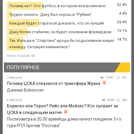
32.4%
Почему нет? Это футбол, в котором все возможно
4.4%
Трудно сказать. Даку был хорош в "Рубине"
29.4%
Каждый будет стараться доказать, что он лучший
19.1%
Даку более стабилен, он будет основным форвардом
14.7%
Так Угальде в "Спартаке" вроде бы подыскивали новую
команду. Ситуация изменилась?
Всего голосов: 68
ПОПУЛЯРНОЕ
3 Августа
15341
441
Почему ЦСКА отказался от трансфера Жуана
Данные Bobsoccer.
6 Августа
9339
286
Бориско или Тороп? Рейс или Мойзес? Кто сыграет за
ЦСКА в следующем матче
Послезавтра в 20.30 армейцы дома начнут поединок 3-го
тура РПЛ против "Ростова".