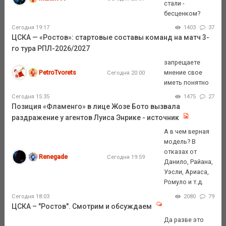
стали -
бесценком?
Сегодня 19:17
1403
37
ЦСКА — «Ростов»: стартовые составы команд на матч 3-
го тура РПЛ-2026/2027
запрещаете
PetroTvorets
мнение свое
Сегодня 20:00
иметь понятно
Сегодня 15:35
1475
27
Позиция «Фламенго» в лице Жозе Бото вызвала
раздражение у агентов Луиса Энрике - источник
А в чем верная
модель? В
отказах от
Renegade
Сегодня 19:59
Данило, Райана,
Уэсли, Ариаса,
Ромуло и т.д.
Сегодня 18:03
2080
79
ЦСКА – "Ростов". Смотрим и обсуждаем
Да разве это