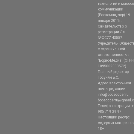
технологий и массо
коммуникаций
(Роскомнадзор) 19
января 2011г.
Свидетельство о
регистрации Эл
№ФС77-43557.
Учредитель: Общест
с ограниченной
ответственностью
"Борис-Медиа" (ОГРН
1095009003572)
Главный редактор:
Тосунян Б.С.
Адрес электронной
почты редакции:
info@bobsoccer.ru;
bobsoccerru@gmail.
Телефон редакции: +
985 719 29 97
Настоящий ресурс
содержит материал
18+