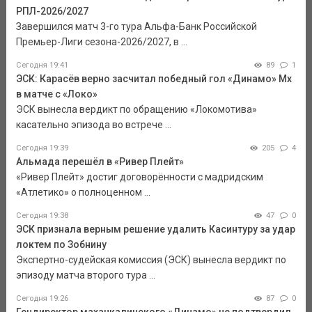
РПЛ-2026/2027
Завершился матч 3-го тура Альфа-Банк Российской
Премьер-Лиги сезона-2026/2027, в ...
Сегодня 19:41
89
1
ЭСК: Карасёв верно засчитал победный гол «Динамо» Мх
в матче с «Локо»
ЭСК вынесла вердикт по обращению «Локомотива»
касательно эпизода во встрече ...
Сегодня 19:39
205
4
Альмада перешёл в «Ривер Плейт»
«Ривер Плейт» достиг договорённости с мадридским
«Атлетико» о полноценном ...
Сегодня 19:38
47
0
ЭСК признала верным решение удалить Касинтуру за удар
локтем по Зобнину
Экспертно-судейская комиссия (ЭСК) вынесла вердикт по
эпизоду матча второго тура ...
Сегодня 19:26
87
0