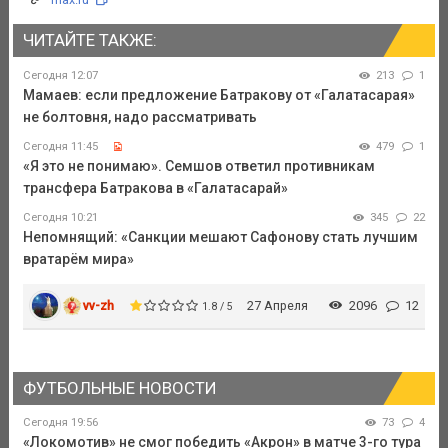
ЧИТАЙТЕ ТАКЖЕ:
Сегодня 12:07
213
1
Мамаев: если предложение Батракову от «Галатасарая»
не болтовня, надо рассматривать
Сегодня 11:45
479
1
«Я это не понимаю». Семшов ответил противникам
трансфера Батракова в «Галатасарай»
Сегодня 10:21
345
22
Непомнящий: «Санкции мешают Сафонову стать лучшим
вратарём мира»
vv-zh
27 Апреля
2096
12
1.8 / 5
ФУТБОЛЬНЫЕ НОВОСТИ
Сегодня 19:56
73
4
«Локомотив» не смог победить «Акрон» в матче 3-го тура