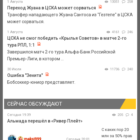
1 Августа
13051
258
Переход Жуана в ЦСКА может сорваться
Трансфер нападающего Жуана Сантоса из "Гезтепе" в ЦСКА
может сорваться.
1 Августа
4161
246
ЦСКА не смог победить «Крылья Советов» в матче 2-го
тура РПЛ, 1:1
Завершился матч 2-го тура Альфа-Банк Российской
Премьер-Лиги, в котором ...
30 Июля
11736
240
Ошибка "Зенита"
Бобсоккер-юниор представляет.
СЕЙЧАС ОБСУЖДАЮТ
Сегодня 19:39
205
4
Альмада перешёл в «Ривер Плейт»
С каких пор 20
млн за 50% прав
maksi999
Сегодня 20:01