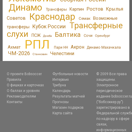
Динамо
Ростов
Крылья
Трансферы
Карпин
Краснодар
Советов
Возможные
Семак
Трансферные
Кубок России
трансферы
слухи
Балтика
ПСЖ
Сочи
Оренбург
Дзюба
РПЛ
Акрон
Ахмат
Пари НН
Динамо Махачкала
ЧМ-2026
Челестини
Станкович
О проекте Bobsoccer
Футбольные новости
© 2009 Все права
Правила
Интервью
защищены.
О фишках и карточках
Трибуна
Электронное
О баллах и уровнях
Календарь
периодическое
Рекламодателям
Результаты матчей
издание bobsoccer.r
Контакты
Прогнозы
("бобсоккер.ру")
Магазин подарков
зарегистрировано в
Карта сайта
Федеральной служб
по надзору в сфере
связи,
информационных