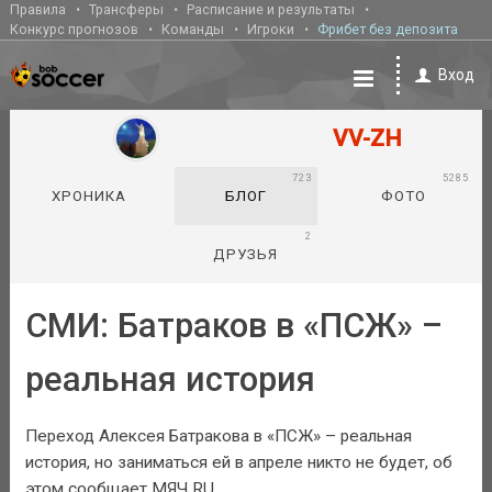
Правила
Трансферы
Расписание и результаты
Конкурс прогнозов
Команды
Игроки
Фрибет без депозита
Вход
VV-ZH
723
5285
ХРОНИКА
БЛОГ
ФОТО
2
ДРУЗЬЯ
СМИ: Батраков в «ПСЖ» –
реальная история
Переход Алексея Батракова в «ПСЖ» – реальная
история, но заниматься ей в апреле никто не будет, об
этом сообщает МЯЧ RU.