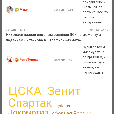
оскорбление ?
Жаль нельзя
Макс
Сегодня 19:58
озвучить всё, то
чего он
заслуживает ....
Сегодня 16:16
752
40
Николаев назвал спорным решение ЭСК по моменту с
падением Литвинова в штрафной «Ахмата»
Судьи во всем
мире судят не
по правилам, и
PetroTvorets
Сегодня 19:55
лишь вы один
знаете, как
нужно судить
ЦСКА
Зенит
Спартак
Рубин
РФС
Локомотив
сборная России